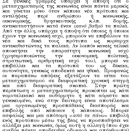
Σε γενικές γραμμές υπάρχει η άποψη ότι ο
μετασχηματισμός της κοινωνίας είναι πάντα μερικός
και γίνεται μόνο όταν κάποια νέα πρότυπα και
αντιλήψεις περί ανθρώπου ή κοινωνικής,
οικονομικής, θρησκευτικής κ.λπ. δομής,
αντικαταστήσουν κατά έναν
ικανό βαθμό
τα παλιά.
Από την άλλη, υπάρχει η άποψη ότι όποιος ή όποιοι
έχουν την κοινωνική ισχύ, μπορούν να επιβάλουν τα
νέα και δικά τους πρότυπα ως κυρίαρχα
αντικαθιστώντας τα παλαιά. Αν λοιπόν κανείς τελικά
αποκτήσει την απαραίτητη κοινωνική ισχύ
(χρησιμοποιώντας την οικονομική, πολιτική,
στρατιωτική, αριθμητική ισχύ του), μπορεί να
επιβάλλει και τα πρότυπά του ως δίκαια,
αυτονόητα, γενικώς αποδεκτά και ηθικά. Προφανώς
οι παραπάνω απόψεις εξετάζουν τα αίτια του
μετασχηματισμού σε διαφορετική χρονική στιγμή
και από διαφορετική σκοπιά. Στην πρώτη
περίπτωση ο μετασχηματισμός προκύπτει ως κάτι
νομοτελειακό και αυθόρμητο ή κάτι αόριστο και
γενικευμένο, ενώ στην δεύτερη είναι αποτέλεσμα
μια οργανωμένης προσπάθειας διασποράς και
επιβολής από κάποιον ή κάποιους. Μπορεί
ασφαλώς και μια απότομη «
από τα πάνω
» επιβολή
ενός προτύπου μέσω της βίας να προσπαθήσει να
αλλάξει μια κοινωνία, όμως αυτή η αλλαγή (που έχει
σχεδόν πάντα αποδειχθεί οδυνηρή και απάνθρωπη)