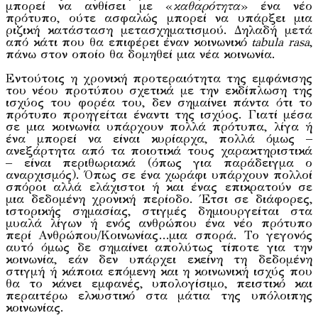
μπορεί να ανθίσει με «
καθαρότητα
» ένα νέο
πρότυπο, ούτε ασφαλώς μπορεί να υπάρξει μια
ριζική κατάσταση μετασχηματισμού. Δηλαδή μετά
από κάτι που θα επιφέρει έναν κοινωνικό
tabula rasa
,
πάνω στον οποίο θα δομηθεί μια νέα κοινωνία.
Εντούτοις η χρονική προτεραιότητα της εμφάνισης
του νέου προτύπου σχετικά με την εκδίπλωση της
ισχύος του φορέα του, δεν σημαίνει πάντα ότι το
πρότυπο προηγείται έναντι της ισχύος. Γιατί μέσα
σε μια κοινωνία υπάρχουν πολλά πρότυπα, λίγα ή
ένα μπορεί να είναι κυρίαρχα, πολλά όμως –
ανεξάρτητα από τα ποιοτικά τους χαρακτηριστικά
– είναι περιθωριακά (όπως για παράδειγμα ο
αναρχισμός). Όπως σε ένα χωράφι υπάρχουν πολλοί
σπόροι αλλά ελάχιστοι ή και ένας επικρατούν σε
μια δεδομένη χρονική περίοδο. Έτσι σε διάφορες,
ιστορικής σημασίας, στιγμές δημιουργείται στα
μυαλά λίγων ή ενός ανθρώπου ένα νέο πρότυπο
περί Ανθρώπου/Κοινωνίας…μια σπορά. Το γεγονός
αυτό όμως δε σημαίνει απολύτως τίποτε για την
κοινωνία, εάν δεν υπάρχει εκείνη τη δεδομένη
στιγμή ή κάποια επόμενη και η κοινωνική ισχύς που
θα το κάνει εμφανές, υπολογίσιμο, πειστικό και
περαιτέρω ελκυστικό στα μάτια της υπόλοιπης
κοινωνίας.