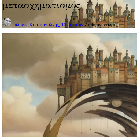
μετασχηματισμός
Γιώργος Κουτσαντώνης
,
10 έτη πριν
7 min
ανάγνωσης