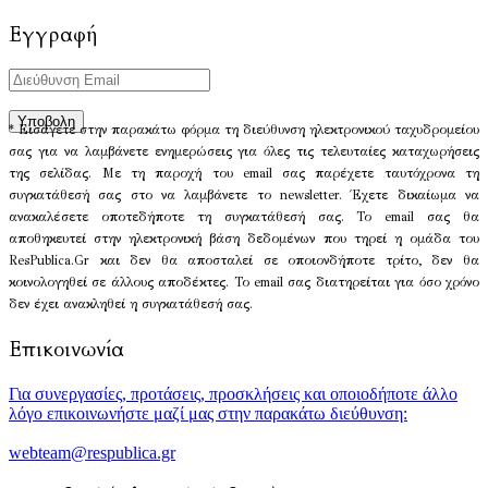
Εγγραφή
* Εισάγετε στην παρακάτω φόρμα τη διεύθυνση ηλεκτρονικού ταχυδρομείου
σας για να λαμβάνετε ενημερώσεις για όλες τις τελευταίες καταχωρήσεις
της σελίδας. Με τη παροχή του email σας παρέχετε ταυτόχρονα τη
συγκατάθεσή σας στο να λαμβάνετε το newsletter. Έχετε δικαίωμα να
ανακαλέσετε οποτεδήποτε τη συγκατάθεσή σας. Το email σας θα
αποθηκευτεί στην ηλεκτρονική βάση δεδομένων που τηρεί η ομάδα του
ResPublica.Gr και δεν θα αποσταλεί σε οποιονδήποτε τρίτο, δεν θα
κοινολογηθεί σε άλλους αποδέκτες. Το email σας διατηρείται για όσο χρόνο
δεν έχει ανακληθεί η συγκατάθεσή σας.
Επικοινωνία
Για συνεργασίες, προτάσεις, προσκλήσεις και οποιοδήποτε άλλο
λόγο επικοινωνήστε μαζί μας στην παρακάτω διεύθυνση:
webteam@respublica.gr