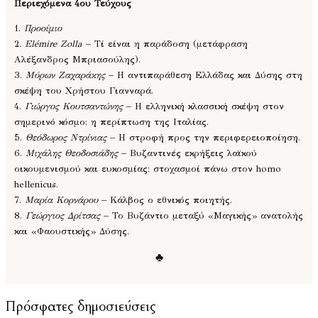
Περιεχόμενα 4ου Τεύχους
1.
Προοίμιο
2.
Elémire Zolla
– Τί είναι η παράδοση (μετάφραση
Αλέξανδρος Μπριασούλης).
3.
Μύρων Ζαχαράκης
– Η αντιπαράθεση Ελλάδας και Δύσης στη
σκέψη του Χρήστου Γιανναρά.
4.
Γιώργος Κουτσαντώνης
– Η ελληνική κλασσική σκέψη στον
σημερινό κόσμο: η περίπτωση της Ιταλίας.
5.
Θεόδωρος Ντρίνιας
– Η στροφή προς την περιφερειοποίηση.
6.
Μιχάλης Θεοδοσιάδης
– Βυζαντινές εκρήξεις λαϊκού
οικουμενισμού και ευκοσμίας: στοχασμοί πάνω στον homo
hellenicus.
7.
Μαρία Κορνάρου
– Κάλβος ο εθνικός ποιητής.
8.
Γεώργιος Δρίτσας
– Το Βυζάντιο μεταξύ «Μαγικής» ανατολής
και «Φαουστικής» Δύσης.
♣
Πρόσφατες δημοσιεύσεις