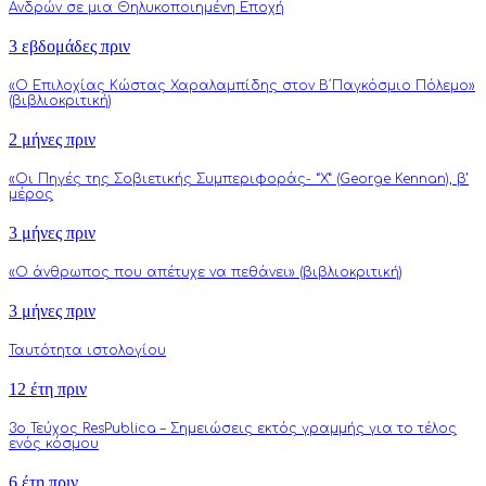
Ανδρών σε μια Θηλυκοποιημένη Εποχή
3 εβδομάδες πριν
«Ο Επιλοχίας Κώστας Χαραλαμπίδης στον Β΄Παγκόσμιο Πόλεμο»
(βιβλιοκριτική)
2 μήνες πριν
«Οι Πηγές της Σοβιετικής Συμπεριφοράς- “Χ” (George Kennan), β’
μέρος
3 μήνες πριν
«Ο άνθρωπος που απέτυχε να πεθάνει» (βιβλιοκριτική)
3 μήνες πριν
Ταυτότητα ιστολογίου
12 έτη πριν
3o Τεύχος ResPublica – Σημειώσεις εκτός γραμμής για το τέλος
ενός κόσμου
6 έτη πριν