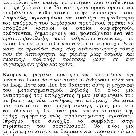
απορρίψει όλα εκείνα τα στοιχεία που συνδέονται
με την ζωή και τον βίο και την αφορούν άμεσα και
συμβάλλουν καθοριστικά στην κυριαρχία του.
Ασφαλώς, προκειμένου να υπάρξει αμφισβήτηση
και απόρριψη του κυρίαρχου προτύπου, πρέπει να
υπάρξουν κάποιοι οι οποίοι αμφισβητούν,
σκέφτονται, δημιουργούν και φαντάζονται ένα νέο
πρότυπο/αντίληψη περί ανθρώπου-κοινωνίας, το
οποίο θα αντιπροταθεί απέναντι στο κυρίαρχο.
Έτσι
ώστε να προκύψει ένας νέος ανθρωπολογικός τύπος
που θα λειτουργήσει ως φορέας μιας σαφούς και
πειστικής πολιτικής πρότασης μέσα σε ένα
συγκεκριμένο χώρο και χρόνο.
Επομένως μεγάλα ερωτηματικά αποτελούν όχι
μόνον το Ποιοι θα είναι αυτοί οι άνθρωποι αλλά και
το Πώς, Πότε και Πού θα βασιστεί αυτή η μηχανική
του μετασχηματισμού. Δηλαδή θα είναι μια
αντιστροφή του υπάρχοντος ή μια μεθερμηνεία του
με βάση τις νέες συνθήκες και ανάγκες; Θα είναι
μια συνειδητή και ριζική αλλαγή προς μια νέα
κατεύθυνση ή θα είναι μια αποκατάσταση της
ορθής ερμηνείας ενός προϋπάρχοντος προτύπου
(πράγμα που συνεχίζει να συμβαίνει στην
περίπτωση του σοσιαλισμού). Θα είναι μια
αυτόνομη οντότητα με διάρκεια και υπόσταση ή μια