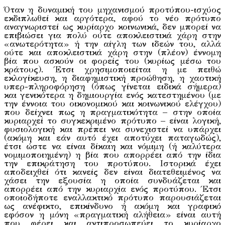
Όταν η δυναμική του μηχανισμού προτύπου-ισχύος
εκδιπλωθεί και αργότερα, αφού το νέο πρότυπο
αναγνωριστεί ως κυρίαρχο κοινωνικά, δεν μπορεί να
επιβιώσει για πολύ ούτε αποκλειστικά χάρη στην
«ανωτερότητα» ή την αίγλη των ιδεών του, αλλά
ούτε και αποκλειστικά χάρη στην (πλέον) έννομη
βία που ασκούν οι φορείς του (κυρίως μέσω του
κράτους). Έτσι χρησιμοποιείται η με πειθώ
εκλογίκευση, η διαφημιστική προώθηση, η χαοτική
υπερ-πληροφόρηση (όπως γίνεται ειδικά σήμερα)
και γενικότερα η δημιουργία ενός κατεστημένου (με
την έννοια του οικονομικού και κοινωνικού ελέγχου)
που δείχνει πως η πραγματικότητα – στην οποία
κυριαρχεί το συγκεκριμένο πρότυπο – είναι λογική,
φυσιολογική και πρέπει να συνεχιστεί να υπάρχει
(ακόμη και εάν αυτό έχει αποτύχει παταγωδώς),
έτσι ώστε να είναι δίκαιη και νόμιμη (ή καλύτερα
νομιμοποιημένη) η βία που απορρέει από την ίδια
την επικράτηση του προτύπου. Ιστορικά έχει
αποδειχθεί ότι κανείς δεν είναι διατεθειμένος να
χάσει την εξουσία η οποία συνδυάζεται και
απορρέει από την κυριαρχία ενός προτύπου. Έτσι
οποιοδήποτε εναλλακτικό πρότυπο παρουσιάζεται
ως ανέφικτο, επικίνδυνο ή ακόμη και γραφικό
εφόσον η μόνη «πραγματική αλήθεια» είναι αυτή
που φέρει και αντιπροσωπεύει το κυρίαρχο