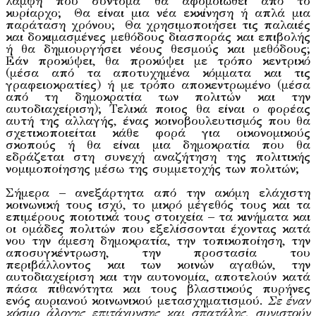
λάμψη που σύντομα θα αφομοιωθεί από το
κυρίαρχο; Θα είναι μια νέα εκκίνηση ή απλά μια
παράταση χρόνου; Θα χρησιμοποιήσει τις παλαιές
και δοκιμασμένες μεθόδους διασποράς και επιβολής
ή θα δημιουργήσει νέους θεσμούς και μεθόδους;
Εάν προκύψει, θα προκύψει με τρόπο κεντρικό
(μέσα από τα αποτυχημένα κόμματα και τις
γραφειοκρατίες) ή με τρόπο αποκεντρωμένο (μέσα
από τη δημοκρατία των πολιτών και την
αυτοδιαχείριση); Τελικά ποιος θα είναι ο φορέας
αυτή της αλλαγής, ένας κοινοβουλευτισμός που θα
σχετικοποιείται κάθε φορά για οικονομικούς
σκοπούς ή θα είναι μια δημοκρατία που θα
εδράζεται στη συνεχή αναζήτηση της πολιτικής
νομιμοποίησης μέσω της συμμετοχής των πολιτών;
Σήμερα – ανεξάρτητα από την ακόμη ελάχιστη
κοινωνική τους ισχύ, το μικρό μέγεθός τους και τα
επιμέρους ποιοτικά τους στοιχεία – τα κινήματα και
οι ομάδες πολιτών που εξελίσσονται έχοντας κατά
νου την άμεση δημοκρατία, την τοπικοποίηση, την
αποσυγκέντρωση, την προστασία του
περιβάλλοντος και των κοινών αγαθών, την
αυτοδιαχείριση και την αυτονομία, αποτελούν κατά
πάσα πιθανότητα και τους βλαστικούς πυρήνες
ενός αυριανού κοινωνικού μετασχηματισμού.
Σε έναν
κόσμο άλογης επιτάχυνσης και σπατάλης, συνιστούν