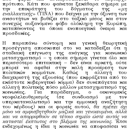
πρότυπο. Κάτι που φαίνεται ξεκάθαρα σήμερα με
την επικράτηση του δόγματος της «
μη
εναλλακτικής
» (ΤΙΝΑ) που δείχνει με την όξυνση των
ανισοτήτων να βυθίζει στο ταξικό μίσος και στον
συνεχώς αυξανόμενο φόβο ολόκληρη την Ευρώπη,
καταπίνοντας τα όποια ενοποιητικά όνειρα και
προσδοκίες.
Η παραπάνω σύντομη και γενική θεωρητική
προσέγγιση αποσκοπεί στο να καταδείξει ότι η
σταδιακή επίγνωση της ανάγκης για κοινωνικό
μετασχηματισμό – η οποία σήμερα γίνεται όλο και
περισσότερο επιτακτική – δεν είναι αρκετή, ούτε
μπορεί να αφεθεί στην καλή προαίρεση των
πολιτικών κομμάτων. Καθώς η αλλαγή του
διαχειριστή της εξουσίας (που εκφράζεται από το
εκάστοτε κυβερνητικό κόμμα) δεν συνεπάγεται και
αλλαγή πολιτικής πόσο μάλλον μετασχηματισμό της
κοινωνίας. Για παράδειγμα, ο οικονομικός
νεοφιλελευθερισμός (σε συνδυασμό με τον
υπερκαταναλωτισμό και την εμμονική αναζήτηση
του κέρδους) και οι φορείς αυτού,
θα πρέπει όχι
μόνο να αμφισβητηθούν μαζικά και γενικευμένα, αλλά
και να απορριφθούν σε τέτοιο σημείο ώστε αυτός να
καταστεί έκπτωτος στο βλέμμα της κοινωνίας
. Έτσι
ενδεχομένως η ίδια η κοινωνία να αποφασίσει να