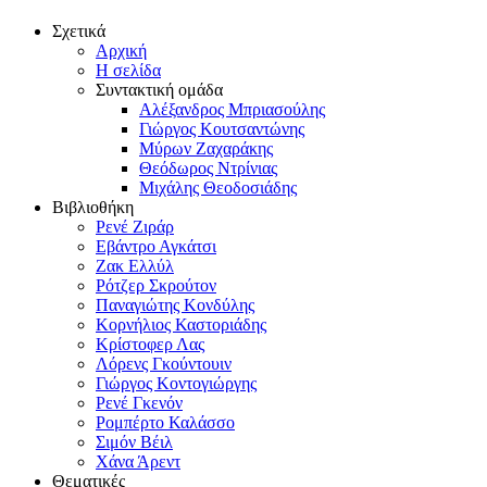
Σχετικά
Αρχική
Η σελίδα
Συντακτική ομάδα
Αλέξανδρος Μπριασούλης
Γιώργος Κουτσαντώνης
Μύρων Ζαχαράκης
Θεόδωρος Ντρίνιας
Μιχάλης Θεοδοσιάδης
Βιβλιοθήκη
Ρενέ Ζιράρ
Εβάντρο Αγκάτσι
Ζακ Ελλύλ
Ρότζερ Σκρούτον
Παναγιώτης Κονδύλης
Κορνήλιος Καστοριάδης
Κρίστοφερ Λας
Λόρενς Γκούντουιν
Γιώργος Κοντογιώργης
Ρενέ Γκενόν
Ρομπέρτο Καλάσσο
Σιμόν Βέιλ
Χάνα Άρεντ
Θεματικές