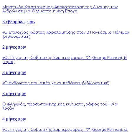
Μαχητικός Χριστιανισμός: Αποκατάσταση της Δύναμης των
Ανδρών σε μια Θηλυκοποιημένη Εποχή
3 εβδομάδες πριν
«Ο Επιλοχίας Κώστας Χαραλαμπίδης στον Β΄Παγκόσμιο Πόλεμο»
(βιβλιοκριτική)
2 μήνες πριν
«Οι Πηγές της Σοβιετικής Συμπεριφοράς- “Χ” (George Kennan), β’
μέρος
3 μήνες πριν
«Ο άνθρωπος που απέτυχε να πεθάνει» (βιβλιοκριτική)
3 μήνες πριν
Ο ελληνικός, προσωποκεντρικός κινηματογράφος του Ηλία
Καζάν
4 μήνες πριν
«Οι Πηγές της Σοβιετικής Συμπεριφοράς- “Χ” (George Kennan), α’