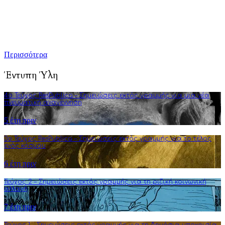
κριτικού προβληματισμού. Σκοπός μας είναι να εμπλουτίσουμε
την ήδη υπάρχουσα γνώση αναλύσεις και συγγραφή άρθρων
που στοχεύουν στην πνευματική αναγέννηση και τη διεύρυνση
της φιλοσοφικής σκέψης.
Περισσότερα
Έντυπη Ύλη
4o Τεύχος ResPublica – Σημειώσεις εκτός γραμμής για μια νέα
πνευματική αναγέννηση
5 έτη πριν
3o Τεύχος ResPublica – Σημειώσεις εκτός γραμμής για το τέλος
ενός κόσμου
6 έτη πριν
Τεύχος 2 – Σημειώσεις εκτός γραμμής για τη ριζική κοινωνική
αλλαγή
7 έτη πριν
Τεύχος 1 – Σημειώσεις εκτός γραμμής για τη δημόσια υποκρισία