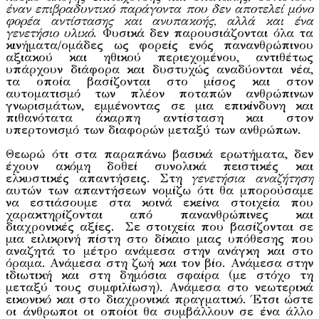
έναν επιβραδυντικό παράγοντα που δεν αποτελεί μόνο
φορέα αντίστασης και ανυπακοής, αλλά και ένα
γενετήσιο υλικό
. Φυσικά δεν παρουσιάζονται όλα τα
κινήματα/ομάδες ως φορείς ενός πανανθρώπινου
αξιακού και ηθικού περιεχομένου, αντιθέτως
υπάρχουν διάφορα και δυστυχώς αναδύονται νέα,
τα οποία βασίζονται στο μίσος και στον
αυτοματισμό των πλέον ποταπών ανθρώπινων
γνωρισμάτων, εμμένοντας σε μια επικίνδυνη και
πιθανότατα άκαρπη αντίσταση και στον
υπερτονισμό των διαφορών μεταξύ των ανθρώπων.
Θεωρώ ότι στα παραπάνω βασικά ερωτήματα, δεν
έχουν ακόμη δοθεί συνολικά πειστικές και
ελκυστικές απαντήσεις. Στη
γενετήσια αναζήτηση
αυτών των απαντήσεων νομίζω ότι θα μπορούσαμε
να εστιάσουμε στα κοινά εκείνα στοιχεία που
χαρακτηρίζονται από πανανθρώπινες και
διαχρονικές αξίες. Σε στοιχεία που βασίζονται σε
μια ειλικρινή πίστη στο δίκαιο μιας υπόθεσης που
αναζητά το μέτρο ανάμεσα στην ανάγκη και στο
όραμα. Ανάμεσα στη ζωή και τον βίο. Ανάμεσα στην
ιδιωτική και στη δημόσια σφαίρα (με στόχο τη
μεταξύ τους συμφιλίωση). Ανάμεσα στο νεωτερικά
εικονικό και στο διαχρονικά πραγματικό. Έτσι ώστε
οι άνθρωποι οι οποίοι θα συμβάλλουν σε ένα άλλο