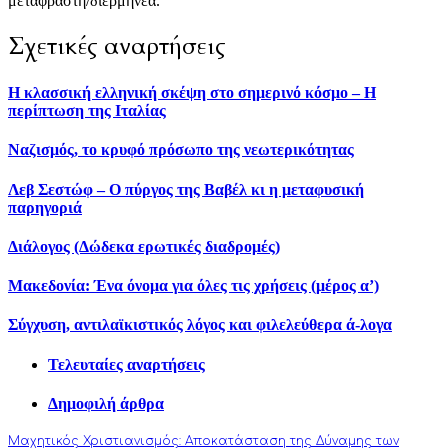
μεταφραστή/διερμηνέα.
Σχετικές αναρτήσεις
Η κλασσική ελληνική σκέψη στο σημερινό κόσμο – Η
περίπτωση της Ιταλίας
Ναζισμός, το κρυφό πρόσωπο της νεωτερικότητας
Λεβ Σεστώφ – Ο πύργος της Βαβέλ κι η μεταφυσική
παρηγοριά
Διάλογος (Δώδεκα ερωτικές διαδρομές)
Μακεδονία: Ένα όνομα για όλες τις χρήσεις (μέρος α’)
Σύγχυση, αντιλαϊκιστικός λόγος και φιλελεύθερα ά-λογα
Τελευταίες αναρτήσεις
Δημοφιλή άρθρα
Μαχητικός Χριστιανισμός: Αποκατάσταση της Δύναμης των