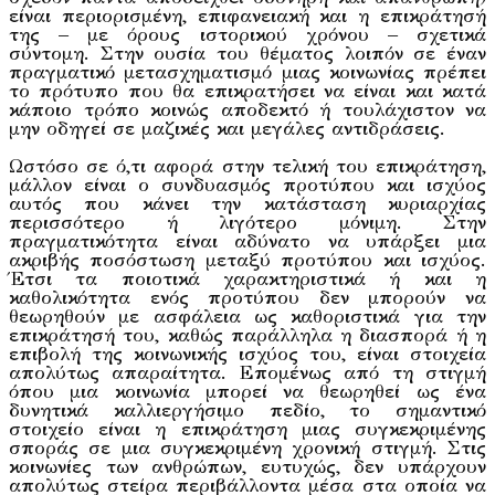
είναι περιορισμένη, επιφανειακή και η επικράτησή
της – με όρους ιστορικού χρόνου – σχετικά
σύντομη. Στην ουσία του θέματος λοιπόν σε έναν
πραγματικό μετασχηματισμό μιας κοινωνίας πρέπει
το πρότυπο που θα επικρατήσει να είναι και κατά
κάποιο τρόπο κοινώς αποδεκτό ή τουλάχιστον να
μην οδηγεί σε μαζικές και μεγάλες αντιδράσεις.
Ωστόσο σε ό,τι αφορά στην τελική του επικράτηση,
μάλλον είναι ο συνδυασμός προτύπου και ισχύος
αυτός που κάνει την κατάσταση κυριαρχίας
περισσότερο ή λιγότερο μόνιμη. Στην
πραγματικότητα είναι αδύνατο να υπάρξει μια
ακριβής ποσόστωση μεταξύ προτύπου και ισχύος.
Έτσι τα ποιοτικά χαρακτηριστικά ή και η
καθολικότητα ενός προτύπου δεν μπορούν να
θεωρηθούν με ασφάλεια ως καθοριστικά για την
επικράτησή του, καθώς παράλληλα η διασπορά ή η
επιβολή της κοινωνικής ισχύος του, είναι στοιχεία
απολύτως απαραίτητα. Επομένως από τη στιγμή
όπου μια κοινωνία μπορεί να θεωρηθεί ως ένα
δυνητικά καλλιεργήσιμο πεδίο, το σημαντικό
στοιχείο είναι η επικράτηση μιας συγκεκριμένης
σποράς σε μια συγκεκριμένη χρονική στιγμή. Στις
κοινωνίες των ανθρώπων, ευτυχώς, δεν υπάρχουν
απολύτως στείρα περιβάλλοντα μέσα στα οποία να