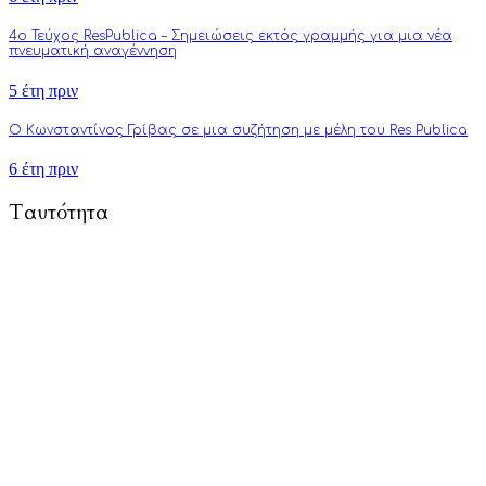
4o Τεύχος ResPublica – Σημειώσεις εκτός γραμμής για μια νέα
πνευματική αναγέννηση
5 έτη πριν
Ο Κωνσταντίνος Γρίβας σε μια συζήτηση με μέλη του Res Publica
6 έτη πριν
Ταυτότητα
To Respublica.gr αποτελεί πρωτοβουλία ανθρώπων με στόχο την
προώθηση άρθρων γνώμης και ανάλυσης που αφορούν και
επηρεάζουν κάθε πτυχή της ζωής: από την πολιτική, την
πνευματικότητα, την επιστήμη, την τέχνη και την τεχνολογία
μέχρι την καθημερινότητα, τους δεσμούς και τον τύπο
ανθρώπου του σύγχρονου δυτικού πολιτισμού.
Τούτη η προσπάθειά μας επικεντρώνεται κυρίως στην
καλλιέργεια της πολιτικής διαύγειας, αλλά και του ενεργού