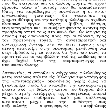
που θα επιτρέπει και σε άλλους φορείς να έχουν
εξουσία πάνω σ’ αυτούς που θα εκπαιδευτούν
(όπως για παράδειγμα η οικογένεια ή οι αυτο-
οργανωμένες γειτονιές). Θα απαιτούσε τη
χρηματοδότηση και την ανάληψη ολόκληρων σχεδίων
κλασικών έργων τέχνης (βιβλία, θέατρο,
κινηματογράφο και μουσική) αφήνοντας ανοιχτή την
προσβασιμότητά τους στο κοινό. Θα μιλούσε για τη
στροφή της οικονομίας προς την αυτάρκεια, προς
τον πρωτογενή τομέα, τη συνεταιριστική και
συντεχνιακή λογική, αντί να δίνει έμφαση στην
αέναη ανάπτυξη, στην οικονομική μεγέθυνση και
στην Πρόοδο. Ως εκ τούτου, θα ήταν πιο ικανή να
προστατέψει το περιβάλλον από τις επιθέσεις που
έχει δεχθεί λόγω της υπερπαραγωγής και
υπερκατανάλωσης.
Απεναντίας, τί στηρίζει ο σύγχρονος φιλελεύθερος
μεταμοντέρνος πολιτισμός; Μιλά για την κατάργηση
της «πατριαρχικής» οικογένειας χωρίς όμως να
ξεκαθαρίζει ποιός θα αναλάβει την αναπαραγωγή
έπειτα από την διάλυση αυτού του θεσμού. Διότι
μέχρι στιγμής κατάργηση της οικογένειας μπορεί
να σημαίνει οτιδήποτε· από μια συλλογική
αυτοκτονία μέχρι και την υιοθέτηση μιας
σεξουαλικής συμπεριφοράς υπερβολικής