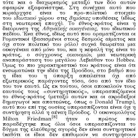
τότε και ο διαχωρισμός μεταξύ των δύο αυτών
σφαιρών εξαφανίστηκε. Στη συνέχεια αυτό που
κυριάρχησε είναι το προ-πολιτικό στοιχείο
του
ιδιωτικού
χώρου στις
δημόσιες
υποθέσεις (ιδίως
στη νεωτερική εποχή). Το έθνος-κράτος είναι η
διεύρυνση της
Αθηναϊκής
οικογένειας
, του ιδιωτικού
πεδίου. Ένα έθνος, ιδίως αυτό που οραματίζονται οι
Ρομαντικοί (βασισμένοι στους δεσμούς αίματος και
όχι στον πολιτικό του ρόλο) συχνά θεωρείται μια
οικογένεια από μόνο του, και η κεφαλή της είναι το
κράτος, ο σύγχρονος
οικονομών
, μια νεωτερική
αναπαράσταση του μεγάλου Λεβιάθαν του Hobbes.
Όμως το πιο χαρακτηριστικό του κράτους είναι ότι
ενσωματώνει την ιδέα της Προόδου, στο βαθμό που
η ίδια του η ύπαρξη απειλείται όχι από
εξωτερικούς παράγοντες τόσο, όσο από τον ίδιο
του τον εαυτό. Ως εκ τούτου, όσοι αποκαλούν τους
εαυτούς τους «συντηρητικούς», υπερασπιζόμενοι
το έθνος-κράτος (μεταξύ αυτών και οι ακροδεξιοί
δημαγωγοί και απατεώνες, όπως ο Donald Trump),
αυτό που επί της ουσίας υπερασπίζονται είναι όχι η
συντήρηση αλλά η αέναη Πρόοδος. Ο οικονομολόγος
[8]
Milton Friedman
ήταν ο πρώτος που
παραδέχτηκε πως όλοι όσοι υπερασπίζονται το
δόγμα της ελεύθερης αγοράς δεν είναι συντηρητικοί
(καθότι οι ίδιοι δεν επιθυμούν να συντηρήσουν