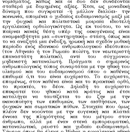
νομίσματος, καθώς και οι δυο δεν συνδέονται
σταθερά με δομημένες αξίες. Έτσι, ως μοναδική
δύναμη που συγκρατεί -ή μάλλον διαλύει- την
κοινωνία, απομένει ο χυδαίος ευδαιμονισμός μαζί με
την ψυχικά και πολιτιστικά μοιραία ιδιοτελή
εργαλειακή ορθολογικότητα. Ως εκ τούτου, το να
παίρνει κανείς θέση υπέρ της οικογένειας είναι
αναμφισβήτητα μια «συντηρητική» στάση, όπως και
το να αναζητά μια ένδοξη, ηρωική και σχεδόν μυθική
περίοδο ενός ιδανικού ανθρωπολογικού ιδεότυπου
(τον Αθηναίο ή τον Ρωμαίο πολίτη, τον νεωτεριστή
επαναστάτη πολιτικό), αντί του σύγχρονου
μηδενιστή καταναλωτή. Πράγματι ο σημερινός
ανθρωπολογικός τύπος συναρτάται με την ηθική του
υλισμού και του ευδαιμονισμού όπου ο καθένας
επιθυμεί ό,τι του είναι ευχάριστο. Το ευχάριστο,
επομένως, στον καθένα είναι και το πρακτικά ορθό,
το πρακτέο, το δέον. Δηλαδή το ευχάριστο
επικρατεί του ηθικού κατά κράτος και έτσι
καταλήγει να ταυτίζεται το ευ ζην με την
ικανοποίηση των επιθυμιών, των αισθήσεων, των
ψυχικών και σωματικών πόθων. Στοιχεία που όμως
πλέον δεν νοούνται με την ευγενική και πλατιά
έννοια της πληρότητας και του μέτρου στον
άνθρωπο, αλλά με έναν στενά εμπορευματικό,
καταναλωτικό, ρευστό και χυδαίο ευδαιμονισμό.
Σήμερα όπως θα έλεγε ο Weber η εργαλειακή ηθική