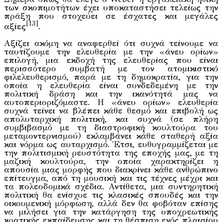
των σκοπιμοτήτων έχει υποκαταστήσει τελείως την
πράξη που στοχεύει σε έσχατες και μεγάλες
[13]
αξίες
.
Αξίζει ακόμη να αναφερθεί ότι συχνά τείνουμε να
ταυτίζουμε την ελευθερία με την «άνευ ορίων»
επιλογή, μια εκδοχή της ελευθερίας που είναι
περισσότερο συμβατή με τον ατομικιστικό
φιλελευθερισμό, παρά με τη δημοκρατία, για την
οποία η ελευθερία είναι συνδεδεμένη με την
πολιτική δράση και την ικανότητά μας να
αυτοπεριοριζόμαστε. Η «άνευ ορίων» ελευθερία
συχνά τείνει να βλέπει κάθε θεσμό και επιβολή ως
απολυταρχική πολιτική, και συχνά (σε πλήρη
συμβιβασμό με τη διαστροφική κουλτούρα του
μεταμοντερνισμού) εκλαμβάνει κάθε σταθερή αξία
και νόρμα ως αυταρχισμό. Έτσι, ευθυγραμμίζεται με
την πολιτισμική ρευστότητα της εποχής μας, με τη
μαζική κουλτούρα, την οποία χαρακτηρίζει η
απουσία μιας μορφής που διακρίνει κάθε ανθρώπινο
επίτευγμα, από τη μουσική και τις τέχνες μέχρι και
τα πολεοδομικά σχέδια. Αντίθετα, μια συντηρητική
πολιτική θα ενίσχυε τις κλασικές σπουδές και την
οικουμενική μόρφωση, αλλά δεν θα φοβόταν επίσης
να μιλήσει για την κατάργηση της υποχρεωτικής
κρατικής εκπαίδευσης και τη θέσπιση ενός πλαισίου