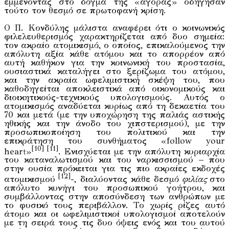
εμμένοντας στο δόγμα της «αγοράς» οδήγησαν
τούτο τον θεσμό σε πρωτοφανή κρίση.
Ο Π. Κονδύλης μάλιστα αναφέρει ότι ο κοινωνικός
φιλελευθερισμός χαρακτηρίζεται από δυο σημεία:
τον ακραίο ατομικισμό, ο οποίος, επικαλούμενος την
απόλυτη αξία κάθε ατόμου και το απορρέον από
αυτή καθήκον για την κοινωνική του προστασία,
ουσιαστικά καταλήγει στο ξερίζωμα του ατόμου,
και την ακραία ωφελιμιστική σκέψη του, που
καθοδηγείται αποκλειστικά από οικονομικούς και
διοικητικούς-τεχνικούς υπολογισμούς. Αυτός ο
ατομικισμός αναδύεται κυρίως από τη δεκαετία του
70 και μετά (με την υποχώρηση της παλιάς αστικής
ηθικής και την άνοδο του χιπστερισμού), με την
προσωπικοποίηση του πολιτικού και την
επικράτηση του συνθήματος «follow your
[10]
[11]
heart»
. Ενισχύεται με την απόλυτη κυριαρχία
του καταναλωτισμού και του ναρκισσισμού – που
στην ουσία πρόκειται για τις πιο ακραίες εκδοχές
[12]
ατομικισμού
-, διαλύοντας κάθε δεσμό
φιλίας
στο
απόλυτο κυνήγι του προσωπικού γοήτρου, και
συμβάλλοντας στην αποσύνδεση των ανθρώπων με
το φυσικό τους περιβάλλον. Το χωρίς ρίζες αυτό
άτομο και οι ωφελιμιστικοί υπολογισμοί αποτελούν
με τη σειρά τους τις δυο όψεις ενός και του αυτού