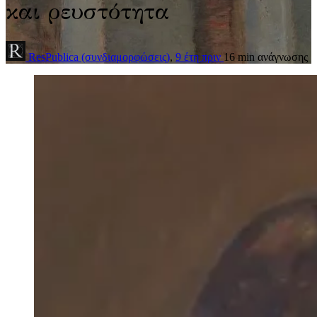
και ρευστότητα
ResPublica (συνδιαμορφώσεις)
,
9 έτη πριν
16 min
ανάγνωσης