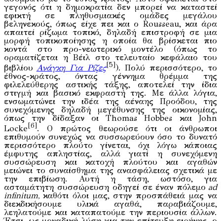
γεγονός ότι η δημοκρατία δεν μπορεί να καταστεί
εφικτή σε πληθυσμιακές ομάδες μεγάλου
βεληνεκούς, όπως είχε πει και ο Rousseau, και άρα
απαιτεί ρίζωμα τοπικό, δηλαδή επιστροφή σε μια
μορφή τοπικοποίησης η οποία θα βρίσκεται πιο
κοντά στο προ-νεωτερικό μοντέλο (όπως το
οραματίζεται η Βέιλ στο τελευταίο κεφάλαιο του
[5]
βιβλίου
Ανάγκη Για Ρίζες
). Πολύ περισσότερο, το
έθνος-κράτος, όντας γέννημα θρέμμα της
φιλελεύθερης αστικής τάξης, αποτελεί την ίδια
στιγμή και βασικό εκφραστή της. Με άλλα λόγια,
ενσωματώνει την ιδέα της αέναης Προόδου, της
συνεχόμενης δηλαδή μεγέθυνσης της οικονομίας,
όπως την δίδαξαν οι Thomas Hobbes και John
[6]
Locke
. Ο πρώτος θεωρούσε ότι οι άνθρωποι
επιθυμούν συνεχώς να συσσωρεύουν όσο το δυνατό
περισσότερο πλούτο γίνεται, όχι λόγω κάποιας
έμφυτης απληστίας, αλλά γιατί η συνεχόμενη
συσσώρευση και κατοχή πλούτου και αγαθών
μειώνει το συναίσθημα της ανασφάλειας σχετικά με
την επιβίωση. Αυτή η τάση, ωστόσο, για
ασταμάτητη συσσώρευση οδηγεί σε έναν πόλεμο
ad
infinitum,
καθότι όλοι μας, στην προσπάθειά μας να
διεκδικήσουμε υλικά αγαθά, παραβιάζουμε,
λεηλατούμε και καταπατούμε την περιουσία άλλων.
Έτσι, ως μοναδική λύση για την επίτευξη ειρήνης, ο