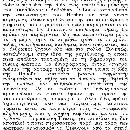
Hobbes προωθεί την ιδέα ενός απόλυτου μονάρχη
-του υπερδύναμου Λεβιάθαν. Ο Locke αντικαθιστά
την απολυταρχία του Hobbes με την αέναη
παραγωγή υλικών αγαθών και την υπερσυσσώρευση
χρήματος: όσο περισσότερα υλικά παράγονται τόσα
περισσότερα θα βρίσκονται διαθέσιμα. Όμως, θα
πρέπει να παράγονται όλο και περισσότερα μέρα
με τη μέρα, μήνα με το μήνα, χρόνο με το χρόνο,
καθώς οι ανθρώπινες επιθυμίες είναι ακόρεστες και
οι άνθρωποι ζητούν όλο και πιο πολλά. Συνεπώς,
καταλήγουμε στην ιδέα της μεγέθυνσης, η οποία
είναι απόλυτα ταυτισμένη με τη δημιουργία του
έθνους-κράτους. Το έθνος-κράτος, όντας γέννημα
θρέμμα της αστικής τάξης (για την οποία η ιδέα
της Προόδου αποτελεί βασικό εκφραστή)
ενσωματώνει τις αξίες και τα ιδανικά της, δηλαδή
την ολοένα και αυξανόμενη μεγέθυνση της
οικονομίας. Ως εκ τούτου, το έθνος-κράτος
προκειμένου να «ακολουθήσει» την πορεία της
υπερσυσσώρευσης, συμμαχεί με άλλα έθνη-κράτη,
δημιουργώντας όλο και μεγαλύτερα πολιτικά
σώματα ώστε να αποφεύγει τους γεωγραφικούς
πληθυσμούς που η κίνηση κεφαλαίων απαιτεί να
αρθούν. Η Ευρωπαϊκή Ένωση, για παράδειγμα, δεν
αποτελεί τίποτα περισσότερο παρά μια τάση των
κρατικών μηχανισμών να ξεφύγουν από τα στενά