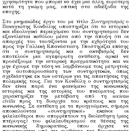
χρησιμότητα που μπορεί να έχει μια άλλη, ευρύτερη
κατά τη γνώμη μας, οπτική στα αδιέξοδα της
εποχής.
Στο μνημειώδες έργο του με τίτλο
Συντηρητισμός
ο
Παναγιώτης Κονδύλης υποστηρίζει ότι το ιστορικό
και ιδεολογικό περιεχόμενο του συντηρητισμού δεν
εξαντλείται καθόλου μέσα από την άποψη ότι οι
απαρχές του ταυτίζονται με την εχθρότητά του
προς την Γαλλική Επανάσταση. Υποστηρίζει επίσης
ότι ο συντηρητισμός και ο ακτιβισμός δεν
αποτελούν μια αγεφύρωτη αντίθεση, αρκεί να
προσέξουμε την ιστορική πραγματικότητα και να
μην έχουμε την τάση να λαμβάνουμε τοις μετρητοίς
την αυτοπαρουσίαση των συντηρητικών, όπως
σχεδιάστηκε εκ των υστέρων για τις απαιτήσεις της
πολεμικής τους. Για τον Κονδύλη ο συντηρητισμός
δεν είναι παρά ένα φαινόμενο της κοινωνικής
ιστορίας και της ιστορίας του πνεύματος που
χαρακτηρίζει την μετάβαση από τη
societas
civilis
προς τη δυαρχία του κράτους και της
κοινωνίας. Σε αντίθεση με τα προηγούμενα, σήμερα
αποκαλούνται «συντηρητικοί» εκείνοι οι
φιλελεύθεροι που απορρίπτουν τη διολίσθηση (μιας
πτέρυγας) του φιλελευθερισμού σε θέσεις της
κοινωνικής δημοκρατίας, όπου άρχισε να
παρατηρείται υπό τις συνθήκες της βιομηχανικής