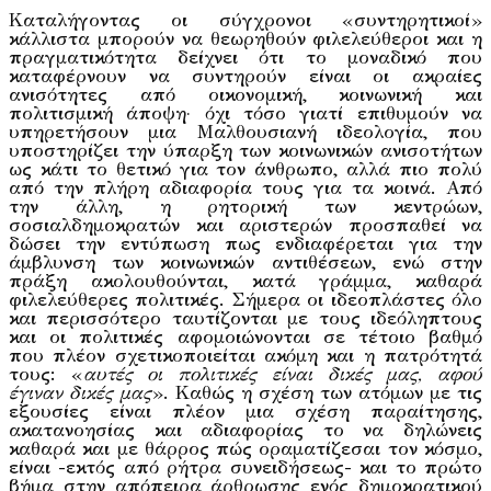
Καταλήγοντας οι σύγχρονοι «συντηρητικοί»
κάλλιστα μπορούν να θεωρηθούν φιλελεύθεροι και η
πραγματικότητα δείχνει ότι το μοναδικό που
καταφέρνουν να συντηρούν είναι οι ακραίες
ανισότητες από οικονομική, κοινωνική και
πολιτισμική άποψη· όχι τόσο γιατί επιθυμούν να
υπηρετήσουν μια Μαλθουσιανή ιδεολογία, που
υποστηρίζει την ύπαρξη των κοινωνικών ανισοτήτων
ως κάτι το θετικό για τον άνθρωπο, αλλά πιο πολύ
από την πλήρη αδιαφορία τους για τα κοινά. Από
την άλλη, η ρητορική των κεντρώων,
σοσιαλδημοκρατών και αριστερών προσπαθεί να
δώσει την εντύπωση πως ενδιαφέρεται για την
άμβλυνση των κοινωνικών αντιθέσεων, ενώ στην
πράξη ακολουθούνται, κατά γράμμα, καθαρά
φιλελεύθερες πολιτικές. Σήμερα οι ιδεοπλάστες όλο
και περισσότερο ταυτίζονται με τους ιδεόληπτους
και οι πολιτικές αφομοιώνονται σε τέτοιο βαθμό
που πλέον σχετικοποιείται ακόμη και η πατρότητά
τους: «
αυτές οι πολιτικές είναι δικές μας, αφού
έγιναν δικές μας
». Καθώς η σχέση των ατόμων με τις
εξουσίες είναι πλέον μια σχέση παραίτησης,
ακατανοησίας και αδιαφορίας το να δηλώνεις
καθαρά και με θάρρος πώς οραματίζεσαι τον κόσμο,
είναι -εκτός από ρήτρα συνειδήσεως- και το πρώτο
βήμα στην απόπειρα άρθρωσης ενός δημοκρατικού