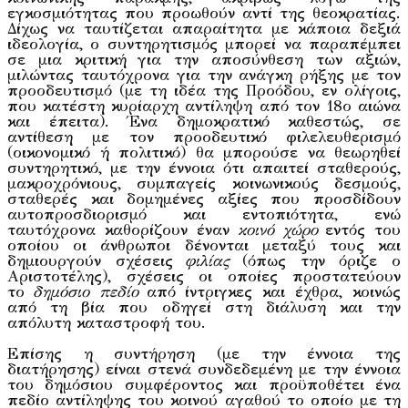
εγκοσμιότητας που προωθούν αντί της θεοκρατίας.
Δίχως να ταυτίζεται απαραίτητα με κάποια δεξιά
ιδεολογία, ο συντηρητισμός μπορεί να παραπέμπει
σε μια κριτική για την αποσύνθεση των αξιών,
μιλώντας ταυτόχρονα για την ανάγκη ρήξης με τον
προοδευτισμό (με τη ιδέα της Προόδου, εν ολίγοις,
που κατέστη κυρίαρχη αντίληψη από τον 18ο αιώνα
και έπειτα). Ένα δημοκρατικό καθεστώς, σε
αντίθεση με τον προοδευτικό φιλελευθερισμό
(οικονομικό ή πολιτικό) θα μπορούσε να θεωρηθεί
συντηρητικό, με την έννοια ότι απαιτεί σταθερούς,
μακροχρόνιους, συμπαγείς κοινωνικούς δεσμούς,
σταθερές και δομημένες αξίες που προσδίδουν
αυτοπροσδιορισμό και εντοπιότητα, ενώ
ταυτόχρονα καθορίζουν έναν
κοινό χώρο
εντός του
οποίου οι άνθρωποι δένονται μεταξύ τους και
δημιουργούν σχέσεις
φιλίας
(όπως την όριζε ο
Αριστοτέλης), σχέσεις οι οποίες προστατεύουν
το
δημόσιο πεδίο
από ίντριγκες και έχθρα, κοινώς
από τη βία που οδηγεί στη διάλυση και την
απόλυτη καταστροφή του.
Επίσης η συντήρηση (με την έννοια της
διατήρησης) είναι στενά συνδεδεμένη με την έννοια
του δημόσιου συμφέροντος και προϋποθέτει ένα
πεδίο αντίληψης του κοινού αγαθού το οποίο με τη