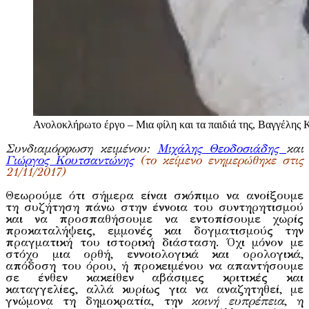
Ανολοκλήρωτο έργο – Μια φίλη και τα παιδιά της, Βαγγέλης 
Συνδιαμόρφωση κειμένου:
Μιχάλης Θεοδοσιάδης
και
Γιώργος Κουτσαντώνης
(το κείμενο ενημερώθηκε στις
21/11/2017)
Θεωρούμε ότι σήμερα είναι σκόπιμο να ανοίξουμε
τη συζήτηση πάνω στην έννοια του συντηρητισμού
και να προσπαθήσουμε να εντοπίσουμε χωρίς
προκαταλήψεις, εμμονές και δογματισμούς την
πραγματική του ιστορική διάσταση. Όχι μόνον με
στόχο μια ορθή, εννοιολογικά και ορολογικά,
απόδοση του όρου, ή προκειμένου να απαντήσουμε
σε ένθεν κακείθεν αβάσιμες κριτικές και
καταγγελίες, αλλά κυρίως για να αναζητηθεί, με
γνώμονα τη δημοκρατία, την
κοινή ευπρέπεια
, η