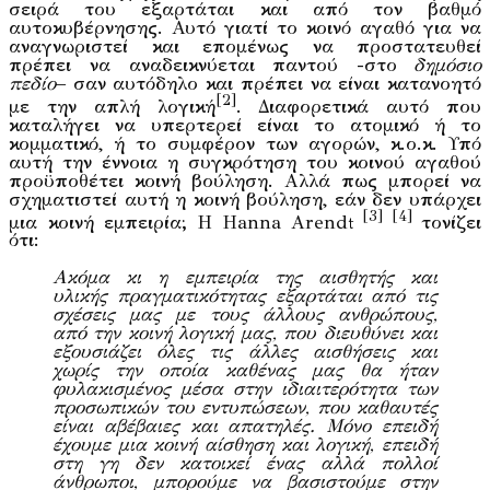
σειρά του εξαρτάται και από τον βαθμό
αυτοκυβέρνησης. Αυτό γιατί το κοινό αγαθό για να
αναγνωριστεί και επομένως να προστατευθεί
πρέπει να αναδεικνύεται παντού -στο
δημόσιο
πεδίο
– σαν αυτόδηλο και πρέπει να είναι κατανοητό
[2]
με την απλή λογική
. Διαφορετικά αυτό που
καταλήγει να υπερτερεί είναι το ατομικό ή το
κομματικό, ή το συμφέρον των αγορών, κ.ο.κ. Υπό
αυτή την έννοια η συγκρότηση του κοινού αγαθού
προϋποθέτει κοινή βούληση. Αλλά πως μπορεί να
σχηματιστεί αυτή η κοινή βούληση, εάν δεν υπάρχει
[3] [4]
μια κοινή εμπειρία; Η Hanna Arendt
τονίζει
ότι:
Ακόμα κι η εμπειρία της αισθητής και
υλικής πραγματικότητας εξαρτάται από τις
σχέσεις μας με τους άλλους ανθρώπους,
από την κοινή λογική μας, που διευθύνει και
εξουσιάζει όλες τις άλλες αισθήσεις και
χωρίς την οποία καθένας μας θα ήταν
φυλακισμένος μέσα στην ιδιαιτερότητα των
προσωπικών του εντυπώσεων, που καθαυτές
είναι αβέβαιες και απατηλές. Μόνο επειδή
έχουμε μια κοινή αίσθηση και λογική, επειδή
στη γη δεν κατοικεί ένας αλλά πολλοί
άνθρωποι, μπορούμε να βασιστούμε στην