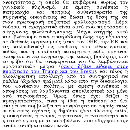
ανοιχτότητας, η οποία θα επιβάρυνε κυρίως τον
γυναικείο πληθυσμό, με άμεση συνέπεια η
πατριαρχία και πατρική αυθεντοκρατία της
πυρηνικής οικογένειας να δώσει τη θέση της σε
έναν πρωτοφανή σεξιστικό φαλλοκρατισμό. Πέρα
τούτου, τί πραγματικά είναι αυτό που προτάσσει ο
σύγχρονος φιλελευθερισμός; Μέχρι στιγμής αυτό
που βλέπουμε είναι η παράδοση όλης της εξουσίας
σε διεθνείς οργανισμούς (από τον ΟΗΕ, την ΕΕ και
τις πολυεθνικές) ως επίθεση στο έθνος-κράτος,
καθώς και η σταδιακή κατάργηση κάθε οργάνου
αποφάσεων και έκφρασης της λαϊκής βούλησης υπό
το φόβο ότι θα αναφέρονται και θα λαμβάνονται
«ρατσιστικά» μέτρα (
όπως δήθεν είδαμε στην
περίπτωση του Trump και του Brexit)
, και τέλος η
ολοκληρωτική απαλλαγή από το συντηρητικό
res
publica (δημόσιο πράγμα)
, κάτω από την δικαιολογία
του «ανίκανου πολίτη», με άμεση συνέπεια οι
αποφάσεις να λαμβάνονται αποκλειστικά και μόνο
από τεχνοκράτες. Όμως, όπως έχει δείξει η
πραγματικότητα, είναι η ίδια η επίθεση σε ό,τι
μπορεί να συμβολίζει τη μονιμότητα σε τομείς όπως
οι ερωτικές σχέσεις, η δημόσια ή/και ιδιωτική φιλία,
η οικογένεια, η ενορία, η γειτονιά, η εντοπιότητα και
η στενή σχέση με το περιβάλλον, που οδήγησε στην
άνοδο αντιδραστικών φωνών.