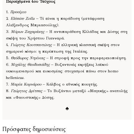
Περιεχόμενα 4ου Τεύχους
1.
Προοίμιο
2.
Elémire Zolla
– Τί είναι η παράδοση (μετάφραση
Αλέξανδρος Μπριασούλης).
3.
Μύρων Ζαχαράκης
– Η αντιπαράθεση Ελλάδας και Δύσης στη
σκέψη του Χρήστου Γιανναρά.
4.
Γιώργος Κουτσαντώνης
– Η ελληνική κλασσική σκέψη στον
σημερινό κόσμο: η περίπτωση της Ιταλίας.
5.
Θεόδωρος Ντρίνιας
– Η στροφή προς την περιφερειοποίηση.
6.
Μιχάλης Θεοδοσιάδης
– Βυζαντινές εκρήξεις λαϊκού
οικουμενισμού και ευκοσμίας: στοχασμοί πάνω στον homo
hellenicus.
7.
Μαρία Κορνάρου
– Κάλβος ο εθνικός ποιητής.
8.
Γεώργιος Δρίτσας
– Το Βυζάντιο μεταξύ «Μαγικής» ανατολής
και «Φαουστικής» Δύσης.
♣
Πρόσφατες δημοσιεύσεις