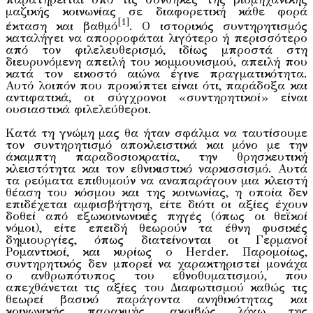
μαζικής κοινωνίας σε διαφορετική κάθε φορά
[1]
έκταση και βαθμό
. Ο ιστορικός συντηρητισμός
καταλήγει να απορροφάται λιγότερο ή περισσότερο
από τον φιλελευθερισμό, ιδίως μπροστά στη
διευρυνόμενη απειλή του κομμουνισμού, απειλή που
κατά τον εικοστό αιώνα έγινε πραγματικότητα.
Αυτό λοιπόν που προκύπτει είναι ότι, παράδοξα και
αντιφατικά, οι σύγχρονοι «συντηρητικοί» είναι
ουσιαστικά φιλελεύθεροι.
Κατά τη γνώμη μας θα ήταν σφάλμα να ταυτίσουμε
τον συντηρητισμό αποκλειστικά και μόνο με την
άκαμπτη παραδοσιοκρατία, την θρησκευτική
κλειστότητα και τον εθνικιστικό ναρκισσισμό. Αυτά
τα ρεύματα επιθυμούν να αναπαράγουν μια κλειστή
θέαση του κόσμου και της κοινωνίας, η οποία δεν
επιδέχεται αμφισβήτηση, είτε διότι οι αξίες έχουν
δοθεί από εξωκοινωνικές πηγές (όπως οι θεϊκοί
νόμοι), είτε επειδή θεωρούν τα έθνη φυσικές
δημιουργίες, όπως διατείνονται οι Γερμανοί
Ρομαντικοί, και κυρίως ο Herder. Παρομοίως,
συντηρητικός δεν μπορεί να χαρακτηριστεί μονάχα
ο ανθρωπότυπος του εθνοθυματισμού, που
απεχθάνεται τις αξίες του Διαφωτισμού καθώς τις
θεωρεί βασικό παράγοντα ανηθικότητας και
κοινωνικής παρακμής, ακριβώς λόγω της