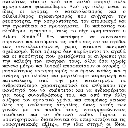
απολύτως τίποτα από τον παλιό κόσμο) αλλά
πραγματικοί φιλελεύθεροι. Από την άλλη, είναι οι
ίδιες οι αγορές, ο καταναλωτισμός και ο
φιλελεύθερος εγωκεντρισμός που ανήγαγαν την
ρευστότητα, την ασημαντότητα, τον ατομικισμό και
την εγωπάθεια σε προτάγματα. Το καθεστώς του
ελεύθερου εμπορίου, όπως το είχε οραματιστεί ο
[9]
Adam Smith
δεν κατάφερε να συντονίσει
αρμονικά και αυτόματα τις επιθυμίες και τα σχέδια
των συναλλασσόμενων, χωρίς κάποιον κεντρικό
σχεδιασμό. Έτσι σήμερα δεν παράγονται τα αγαθά
και οι ποσότητες που χρειάζονται οι άνθρωποι για
την κάλυψη των αναγκών τους, άλλα όσα (χωρίς
κανένα μέτρο και λογική) αποφασίσουν οι αγορές. Ο
μεγαλύτερος καταμερισμός των έργων καθώς και η
ανάγκη για ολοένα και μεγαλύτερη παραγωγή και
κατανάλωση, από την μια κατάστρεψε τα
ανθρωπινότερα χαρακτηριστικά του ανθρώπου την
ικανότητά του να σκέπτεται και να ενδιαφέρεται
για τους συνανθρώπους του, και από την άλλη
αύξησε τον εργατικό χρόνο, και επομένως μείωσε
όλες τις υπόλοιπες ασχολίες, όπως αυτές των
γονιών με τα παιδιά τους, καταρρακώνοντας
σταδιακά καί το ιδιωτικό πεδίο. Παρότι οι
«συντηρητικοί» διατείνονται ότι υπερασπίζονται τις
«οικογενειακές αξίες», την ίδια στιγμή οι ίδιοι,