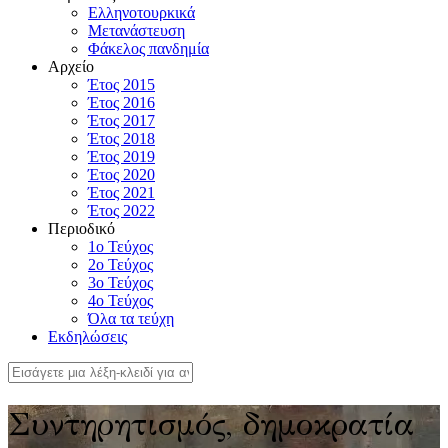
Ελληνοτουρκικά
Μετανάστευση
Φάκελος πανδημία
Αρχείο
Έτος 2015
Έτος 2016
Έτος 2017
Έτος 2018
Έτος 2019
Έτος 2020
Έτος 2021
Έτος 2022
Περιοδικό
1ο Τεύχος
2ο Τεύχος
3ο Τεύχος
4o Τεύχος
Όλα τα τεύχη
Εκδηλώσεις
Συντηρητισμός, δημοκρατία