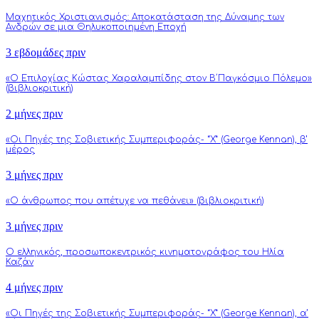
Μαχητικός Χριστιανισμός: Αποκατάσταση της Δύναμης των
Ανδρών σε μια Θηλυκοποιημένη Εποχή
3 εβδομάδες πριν
«Ο Επιλοχίας Κώστας Χαραλαμπίδης στον Β΄Παγκόσμιο Πόλεμο»
(βιβλιοκριτική)
2 μήνες πριν
«Οι Πηγές της Σοβιετικής Συμπεριφοράς- “Χ” (George Kennan), β’
μέρος
3 μήνες πριν
«Ο άνθρωπος που απέτυχε να πεθάνει» (βιβλιοκριτική)
3 μήνες πριν
Ο ελληνικός, προσωποκεντρικός κινηματογράφος του Ηλία
Καζάν
4 μήνες πριν
«Οι Πηγές της Σοβιετικής Συμπεριφοράς- “Χ” (George Kennan), α’