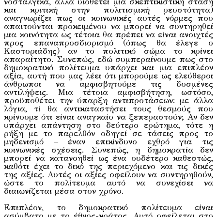
νοσταλγικά, αλλά υιοθετεί μία σκεπτικιστική στάση
και κριτική στην πολιτισμική ρευστότητα)
αναγνωρίζει πως οι κοινωνικές αυτές νόρμες που
απαιτούνται προκειμένου να μπορεί να συντηρηθεί
μια κοινότητα ως τέτοια θα πρέπει να είναι ανοιχτές
προς επαναπροσδιορισμό (όπως θα έλεγε ο
Καστοριάδης) αν το πολιτικό σώμα το κρίνει
απαραίτητο. Συνεπώς, εδώ συμπεραίνουμε πως στο
δημοκρατικό πολίτευμα υπάρχει και μια επιπλέον
αξία, αυτή που μας λέει ότι μπορούμε ως ελεύθεροι
άνθρωποι να αμφισβητούμε τις δοσμένες
αντιλήψεις. Μια τέτοια αμφισβήτηση, ωστόσο,
προϋποθέτει την ύπαρξη αντιπροτάσεων: με άλλα
λόγια, τί θα αντικαταστήσει τους θεσμούς που
κρίνουμε ότι είναι αναγκαίο να ξεπεραστούν; Αν δεν
υπάρχει απάντηση στο δεύτερο ερώτημα, τότε η
ρήξη με το παρελθόν οδηγεί σε τάσεις προς το
μηδενισμό – έναν επικίνδυνο εχθρό για τις
κοινωνικές σχέσεις. Συνεπώς, η δημοκρατία δεν
μπορεί να κατανοηθεί ως ένα ουδέτερο καθεστώς,
καθότι έχει το δικό της περιεχόμενο και τις δικές
της αξίες. Αυτές οι αξίες οφείλουν να συντηρηθούν,
ώστε το πολίτευμα αυτό να συνεχίσει να
διαιωνίζεται μέσα στον χρόνο.
Επιπλέον, το δημοκρατικό πολίτευμα είναι
ασύμβατο με το έθνος-κράτος. Αυτό οφείλεται στο