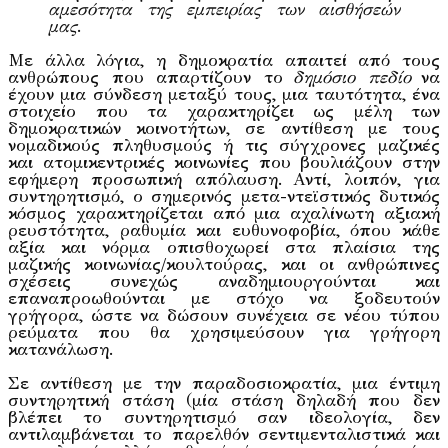
αμεσότητα της εμπειρίας των αισθήσεών
μας
.
Με άλλα λόγια, η δημοκρατία απαιτεί από τους
ανθρώπους που απαρτίζουν το
δημόσιο πεδίο
να
έχουν μια σύνδεση μεταξύ τους, μια ταυτότητα, ένα
στοιχείο που τα χαρακτηρίζει ως μέλη των
δημοκρατικών κοινοτήτων, σε αντίθεση με τους
νομαδικούς πληθυσμούς ή τις σύγχρονες μαζικές
και ατομικεντρικές κοινωνίες που βουλιάζουν στην
εφήμερη προσωπική απόλαυση. Αντί, λοιπόν, για
συντηρητισμό, ο σημερινός μετα-ντεϊστικός δυτικός
κόσμος χαρακτηρίζεται από μια αχαλίνωτη αξιακή
ρευστότητα, ραθυμία και ευθυνοφοβία, όπου κάθε
αξία και νόρμα οπισθοχωρεί στα πλαίσια της
μαζικής κοινωνίας/κουλτούρας, και οι ανθρώπινες
σχέσεις συνεχώς αναδημιουργούνται και
επαναπροωθούνται με στόχο να ξοδευτούν
γρήγορα, ώστε να δώσουν συνέχεια σε νέου τύπου
ρεύματα που θα χρησιμεύσουν για γρήγορη
κατανάλωση.
Σε αντίθεση με την παραδοσιοκρατία, μια έντιμη
συντηρητική στάση (μία στάση δηλαδή που δεν
βλέπει το συντηρητισμό σαν ιδεολογία, δεν
αντιλαμβάνεται το παρελθόν σεντιμενταλιστικά και