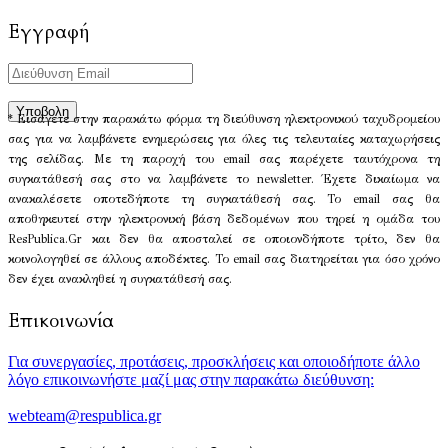
Εγγραφή
* Εισάγετε στην παρακάτω φόρμα τη διεύθυνση ηλεκτρονικού ταχυδρομείου
σας για να λαμβάνετε ενημερώσεις για όλες τις τελευταίες καταχωρήσεις
της σελίδας. Με τη παροχή του email σας παρέχετε ταυτόχρονα τη
συγκατάθεσή σας στο να λαμβάνετε το newsletter. Έχετε δικαίωμα να
ανακαλέσετε οποτεδήποτε τη συγκατάθεσή σας. Το email σας θα
αποθηκευτεί στην ηλεκτρονική βάση δεδομένων που τηρεί η ομάδα του
ResPublica.Gr και δεν θα αποσταλεί σε οποιονδήποτε τρίτο, δεν θα
κοινολογηθεί σε άλλους αποδέκτες. Το email σας διατηρείται για όσο χρόνο
δεν έχει ανακληθεί η συγκατάθεσή σας.
Επικοινωνία
Για συνεργασίες, προτάσεις, προσκλήσεις και οποιοδήποτε άλλο
λόγο επικοινωνήστε μαζί μας στην παρακάτω διεύθυνση:
webteam@respublica.gr