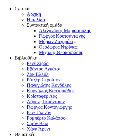
Σχετικά
Αρχική
Η σελίδα
Συντακτική ομάδα
Αλέξανδρος Μπριασούλης
Γιώργος Κουτσαντώνης
Μύρων Ζαχαράκης
Θεόδωρος Ντρίνιας
Μιχάλης Θεοδοσιάδης
Βιβλιοθήκη
Ρενέ Ζιράρ
Εβάντρο Αγκάτσι
Ζακ Ελλύλ
Ρότζερ Σκρούτον
Παναγιώτης Κονδύλης
Κορνήλιος Καστοριάδης
Κρίστοφερ Λας
Λόρενς Γκούντουιν
Γιώργος Κοντογιώργης
Ρενέ Γκενόν
Ρομπέρτο Καλάσσο
Σιμόν Βέιλ
Χάνα Άρεντ
Θεματικές