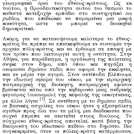
γεωγραφικά όρια του έθνους-κράτους. Ως εκ
τούτου, η Προοδευτικότητα αυτού του θεσμού το
καθιστά κατεξοχήν εμπόδιο στο συντηρητικό
res
publica
, που επιδιώκει να παραμείνει μια μικρή
κοινότητα, ώστε να μπορεί να διοικηθεί
δημοκρατικά.
Ακόμη, για να κατανοήσουμε καλύτερα το έθνος-
κράτος θα πρέπει να επισκεφθούμε εν συντομία την
αρχαία πόλη-κράτος και να έρθουμε σε επαφή με
τον τρόπο που λειτουργεί αυτή η οντότητα. Στην
Αθήνα, για παράδειγμα, η οργάνωση της πολιτείας
άνηκε στον δήμο, από όπου και πηγάζει η
ονομασία
δημόσιο πεδίο,
που αφορά την εκκλησία,
και εν μέρει την αγορά. Στον αντίποδα βλέπουμε
την
ιδιωτική
σφαίρα
του οίκου, με την ιεραρχική/
πατριαρχική της διοίκηση, πατριαρχική εφόσον
βρίσκεται κάτω από την κηδεμονία μιας ανδρικής
φιγούρας (
οικονομών)
, της κεφαλής της οικογένειας,
[7]
με άλλα λόγια
. Σε αντίθεση με το
δημόσιο πεδίο
,
οι βασικές ασχολίες του οίκου ήταν η εξασφάλιση
αγαθών προς όλα του τα μέλη, μια διαδικασία που
συχνά έπρεπε να ανατεθεί στους δούλους. Το
σύγχρονο έθνος-κράτος αποτελεί, κατά βάση, την
διεύρυνση του ιδιωτικού πεδίου στο δημόσιο. Πιο
συγκεκριμένα, όταν οι πόλεις-κράτη κατέρρευσαν,