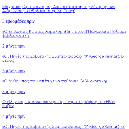
Μαχητικός Χριστιανισμός: Αποκατάσταση της Δύναμης των
Ανδρών σε μια Θηλυκοποιημένη Εποχή
3 εβδομάδες πριν
«Ο Επιλοχίας Κώστας Χαραλαμπίδης στον Β΄Παγκόσμιο Πόλεμο»
(βιβλιοκριτική)
2 μήνες πριν
«Οι Πηγές της Σοβιετικής Συμπεριφοράς- “Χ” (George Kennan), β’
μέρος
3 μήνες πριν
«Ο άνθρωπος που απέτυχε να πεθάνει» (βιβλιοκριτική)
3 μήνες πριν
Ο ελληνικός, προσωποκεντρικός κινηματογράφος του Ηλία
Καζάν
4 μήνες πριν
«Οι Πηγές της Σοβιετικής Συμπεριφοράς- “Χ” (George Kennan), α’