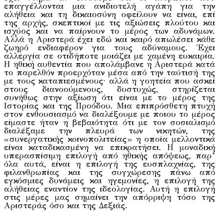
επαγγέλλονται μια ανιδιοτελή αγάπη για την
αλήθεια και τη δικαιοσύνη οφείλουν να είναι, επί
της αρχής, σκεπτικοί με τις αξιώσεις πλούτου και
ισχύος και να παίρνουν το μέρος των αδυνάμων.
Αλλά η Αριστερά έχει εδώ και καιρό απωλέσει κάθε
ζωηρό ενδιαφέρον για τους αδύναμους. Έχει
αλλεργία σε οτιδήποτε μοιάζει με χαμένη ευκαιρία.
Η ηθική αυθεντία που απολάμβανε η Αριστερά κατά
το παρελθόν προερχόταν μέσα από την ταύτισή της
με τους καταπιεσμένους∙ αλλά η γοητεία που ασκεί
στους διανοούμενους, δυστυχώς, στηρίζεται
συνήθως στην αξίωση ότι είναι με το μέρος της
Ιστορίας και της Προόδου. Μια επιπρόσθετη πτυχή
στον ενθουσιασμό να διαλέξουμε με ποιου το μέρος
είμαστε ήταν η βεβαιότητα ότι με τον σοσιαλισμό
διαλέξαμε την πλευρά των νικητών, της
«συνεργατικής κοινοπολιτείας» η οποία μελλοντικά
είναι καταδικασμένη να επικρατήσει. Η μοναδική
υπερασπίσιμη επιλογή από ηθικής απόψεως, παρ’
όλα αυτά, είναι η επιλογή της ευσπλαχνίας, της
φιλανθρωπίας και της συγχώρεσης πάνω από
εγκόσμιες δυνάμεις και ηγεμονίες, η επιλογή της
αλήθειας εναντίον της ιδεολογίας. Αυτή η επιλογή
στις μέρες μας σημαίνει την απόρριψη τόσο της
Αριστεράς όσο και της Δεξιάς.