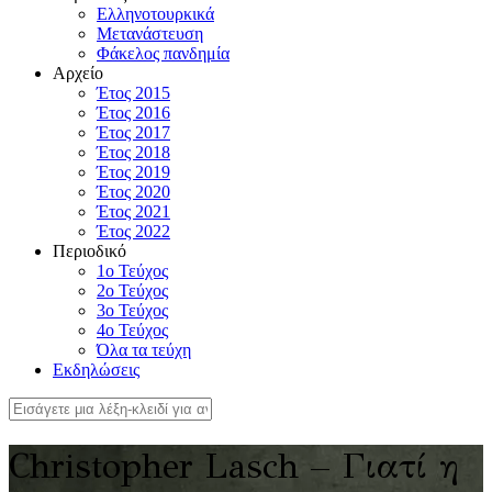
Ελληνοτουρκικά
Μετανάστευση
Φάκελος πανδημία
Αρχείο
Έτος 2015
Έτος 2016
Έτος 2017
Έτος 2018
Έτος 2019
Έτος 2020
Έτος 2021
Έτος 2022
Περιοδικό
1ο Τεύχος
2ο Τεύχος
3ο Τεύχος
4o Τεύχος
Όλα τα τεύχη
Εκδηλώσεις
Christopher Lasch – Γιατί η