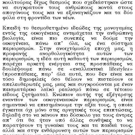
κουλτούρας δίχως θεσμούς που σχεδιάστηκαν ώστε
να συγκρατούν τους ανθρώπους κοντά στους
απογόνους τους και να εξαναγκάζουν και τα δύο
φύλα στη φροντίδα των νέων.
Επειδή το θεσμοθετημένο ιδεώδες της μονογαμίας
εντός της οικογένειας αντιμάχεται την ανθρώπινη
βιολογία, είναι πιο συνεπές να δούμε την
οικογένεια, πάνω απ’ όλα, ως ένα σύστημα
περιορισμών. Στην ανοιχτόμυαλη εποχή μας, η
προφανής ανορθολογικότητα αυτών των
περιορισμών, η ιδέα αυτή καθαυτή των περιορισμών,
παρέχει αρκετή ενέργεια στις προσπάθειες να
δουλέψουμε πάνω σε «εναλλακτικά lifestyles»
(προσπάθειες, παρ’ όλα αυτά, που δεν είναι και
τόσο δημοφιλείς όσο θέλουν να πιστεύουν οι
απελευθερωτές μας, μιας και συγκρούονται με έναν
πεισματάρικο λαϊκό ρεαλισμό πάνω σε τέτοιου
είδους ζητήματα). Ενώπιον αυτής της εξέγερσης
εναντίον των οικογενειακών περιορισμών, είναι
σημαντικό να επισημάνουμε την αξία τους, η οποία
έγκειται όχι μόνο στις αρνητικές τους επιπτώσεις,
δηλαδή στο να κάνουν πιο δύσκολο για τους άντρες
απ’ ότι θα ήταν υπό άλλες συνθήκες το να
παρατήσουν τη γυναίκα τους και τα παιδιά τους,
αλλά και στην ενθάρρυνση αυτών των περιορισμών