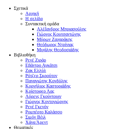
Σχετικά
Αρχική
Η σελίδα
Συντακτική ομάδα
Αλέξανδρος Μπριασούλης
Γιώργος Κουτσαντώνης
Μύρων Ζαχαράκης
Θεόδωρος Ντρίνιας
Μιχάλης Θεοδοσιάδης
Βιβλιοθήκη
Ρενέ Ζιράρ
Εβάντρο Αγκάτσι
Ζακ Ελλύλ
Ρότζερ Σκρούτον
Παναγιώτης Κονδύλης
Κορνήλιος Καστοριάδης
Κρίστοφερ Λας
Λόρενς Γκούντουιν
Γιώργος Κοντογιώργης
Ρενέ Γκενόν
Ρομπέρτο Καλάσσο
Σιμόν Βέιλ
Χάνα Άρεντ
Θεματικές