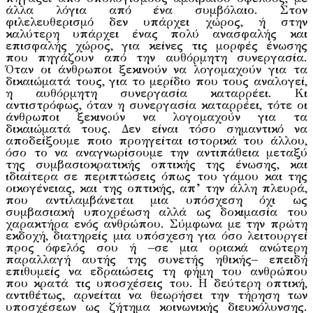
άλλα λόγια από ένα συμβόλαιο. Στον
φιλελευθερισμό δεν υπάρχει χώρος, ή στην
καλύτερη υπάρχει ένας πολύ ανασφαλής και
επισφαλής χώρος, για κείνες τις μορφές ένωσης
που πηγάζουν από την αυθόρμητη συνεργασία.
Όταν οι άνθρωποι ξεκινούν να λογομαχούν για τα
δικαιώματά τους, για το μερίδιο που τους αναλογεί,
η αυθόρμητη συνεργασία καταρρέει. Κι
αντιστρόφως, όταν η συνεργασία καταρρέει, τότε οι
άνθρωποι ξεκινούν να λογομαχούν για τα
δικαιώματά τους. Δεν είναι τόσο σημαντικό να
αποδείξουμε ποιο προηγείται ιστορικά του άλλου,
όσο το να αναγνωρίσουμε την αντιπάθεια μεταξύ
της συμβασιοκρατικής οπτικής της ένωσης, και
ιδιαίτερα σε περιπτώσεις όπως του γάμου και της
οικογένειας, και της οπτικής, απ’ την άλλη πλευρά,
που αντιλαμβάνεται μια υπόσχεση όχι ως
συμβασιακή υποχρέωση αλλά ως δοκιμασία του
χαρακτήρα ενός ανθρώπου. Σύμφωνα με την πρώτη
εκδοχή, διατηρείς μια υπόσχεση για όσο λειτουργεί
προς όφελός σου ή –σε μια οριακά ανώτερη
παραλλαγή αυτής της συνετής ηθικής– επειδή
επιθυμείς να εδραιώσεις τη φήμη του ανθρώπου
που κρατά τις υποσχέσεις του. Η δεύτερη οπτική,
αντιθέτως, αρνείται να θεωρήσει την τήρηση των
υποσχέσεων ως ζήτημα κοινωνικής διευκόλυνσης.