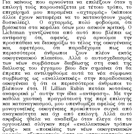
Για κείνους που αρνούνται να επιλέξουν όταν η
επιλογή τούς παρουσιάζεται με τέτοιο τρόπο, το
επιχείρημά μου παραμένει «αχταρμάς» (κάποιοι
άλλοι έχουν καταφέρει να το κατανοήσουν χωρίς
δυσκολίες). Ο αχταρμάς, πολύ φοβούμαι, ότι
βρίσκεται στα κεφάλια όσων μου ασκούν κριτική. Ο
Lichtman γαντζώνεται από αυτό που βλέπει ως
αντίφαση: ότι, αφενός, εγώ αρνούμαι την
προσπάθεια να διακηρύξω το τέλος της οικογένειας
και, αφετέρου, ότι παραδέχομαι πως οι
περισσότεροι άνθρωποι ζουν πλέον εκτός
οικογενειακού πλαισίου. Αλλά ο αυτοσχεδιασμός
των νέων συμβάσεων διαβίωσης στη σκιά της
διάλυσης του έγγαμου βίου δεν σημαίνει ότι θα
έπρεπε να αντιληφθούμε αυτά τα νέα σύμφωνα
συμβίωσης ως «εναλλακτικές» στην παραδοσιακή
οικογένεια ή ότι οι περισσότεροι άνθρωποι το
βλέπουν έτσι. Η Lillian Rubin πετάει κοτσάνες
αναφορικά μ’ αυτήν την ίδια «αντίφαση». Με την
καθόλα χαοτική πραγμάτευσή της περί επιλογής
και καταναγκασμού, μου υπενθυμίζει αφελώς ότι οι
μονογονεϊκές οικογένειες προκύπτουν συχνά από
αναγκαιότητα και όχι από επιλογή. Αλλά αυτό
ακριβώς ήθελα να αναδείξω όταν έλεγα ότι τα
οργουελικά σλόγκαν περί «εναλλακτικών τρόπων
ζωής» και «ποικιλίας των νέων οικογενειακών