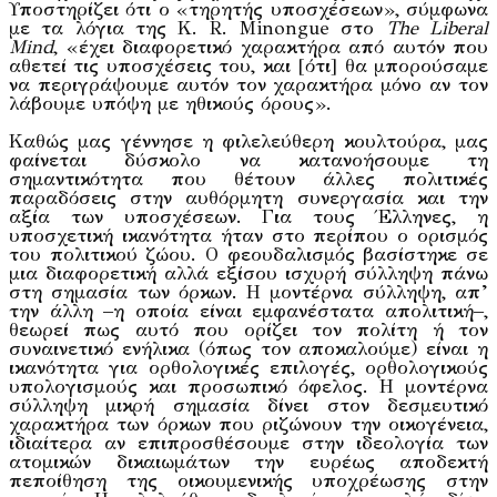
Υποστηρίζει ότι ο «τηρητής υποσχέσεων», σύμφωνα
με τα λόγια της K. R. Minongue στο
The
Liberal
Mind
, «έχει διαφορετικό χαρακτήρα από αυτόν που
αθετεί τις υποσχέσεις του, και [ότι] θα μπορούσαμε
να περιγράψουμε αυτόν τον χαρακτήρα μόνο αν τον
λάβουμε υπόψη με ηθικούς όρους».
Καθώς μας γέννησε η φιλελεύθερη κουλτούρα, μας
φαίνεται δύσκολο να κατανοήσουμε τη
σημαντικότητα που θέτουν άλλες πολιτικές
παραδόσεις στην αυθόρμητη συνεργασία και την
αξία των υποσχέσεων. Για τους Έλληνες, η
υποσχετική ικανότητα ήταν στο περίπου ο ορισμός
του πολιτικού ζώου. Ο φεουδαλισμός βασίστηκε σε
μια διαφορετική αλλά εξίσου ισχυρή σύλληψη πάνω
στη σημασία των όρκων. Η μοντέρνα σύλληψη, απ’
την άλλη –η οποία είναι εμφανέστατα απολιτική–,
θεωρεί πως αυτό που ορίζει τον πολίτη ή τον
συναινετικό ενήλικα (όπως τον αποκαλούμε) είναι η
ικανότητα για ορθολογικές επιλογές, ορθολογικούς
υπολογισμούς και προσωπικό όφελος. Η μοντέρνα
σύλληψη μικρή σημασία δίνει στον δεσμευτικό
χαρακτήρα των όρκων που ριζώνουν την οικογένεια,
ιδιαίτερα αν επιπροσθέσουμε στην ιδεολογία των
ατομικών δικαιωμάτων την ευρέως αποδεκτή
πεποίθηση της οικουμενικής υποχρέωσης στην