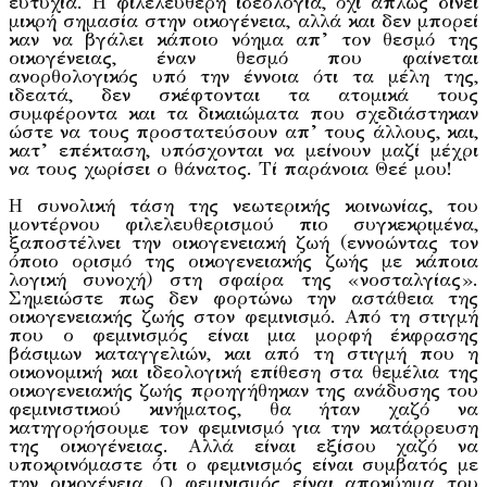
ευτυχία. Η φιλελεύθερη ιδεολογία, όχι απλώς δίνει
μικρή σημασία στην οικογένεια, αλλά και δεν μπορεί
καν να βγάλει κάποιο νόημα απ’ τον θεσμό της
οικογένειας, έναν θεσμό που φαίνεται
ανορθολογικός υπό την έννοια ότι τα μέλη της,
ιδεατά, δεν σκέφτονται τα ατομικά τους
συμφέροντα και τα δικαιώματα που σχεδιάστηκαν
ώστε να τους προστατεύσουν απ’ τους άλλους, και,
κατ’ επέκταση, υπόσχονται να μείνουν μαζί μέχρι
να τους χωρίσει ο θάνατος. Tί παράνοια Θεέ μου!
Η συνολική τάση της νεωτερικής κοινωνίας, του
μοντέρνου φιλελευθερισμού πιο συγκεκριμένα,
ξαποστέλνει την οικογενειακή ζωή (εννοώντας τον
όποιο ορισμό της οικογενειακής ζωής με κάποια
λογική συνοχή) στη σφαίρα της «νοσταλγίας».
Σημειώστε πως δεν φορτώνω την αστάθεια της
οικογενειακής ζωής στον φεμινισμό. Από τη στιγμή
που ο φεμινισμός είναι μια μορφή έκφρασης
βάσιμων καταγγελιών, και από τη στιγμή που η
οικονομική και ιδεολογική επίθεση στα θεμέλια της
οικογενειακής ζωής προηγήθηκαν της ανάδυσης του
φεμινιστικού κινήματος, θα ήταν χαζό να
κατηγορήσουμε τον φεμινισμό για την κατάρρευση
της οικογένειας. Αλλά είναι εξίσου χαζό να
υποκρινόμαστε ότι ο φεμινισμός είναι συμβατός με
την οικογένεια. Ο φεμινισμός είναι αποκύημα του