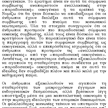
οικογενειών. Το ερώτημα είναι αν αυτά τα σύμφωνα
συμβίωσης αναπαριστούν εναλλακτικές στην
«παραδοσιακή» οικογένεια ή τα ερείπιά της.
Νομίζω ότι θα ήταν δύσκολο να αποδείξουμε ότι οι
άνθρωποι έχουν διαλέξει αυτά τα σύμφωνα
συμβίωσης υπό το πνεύμα του κοινωνικού
νεωτερισμού. Όλα τα στοιχεία συνηγορούν ότι οι
άνθρωποι προτιμούν πιο παραδοσιακά σύμφωνα
οικιακής συμβίωσης, αλλά τους είναι δύσκολο να τα
κρατήσουν όρθια. Το παραπλανητικό δεν είναι τόσο
η περιγραφή αυτών των συμφώνων συμβίωσης ως
οικογενειών, αλλά ο επιπρόσθετος ισχυρισμός ότι οι
άνθρωποι τώρα προτιμούν τις «εναλλακτικές
οικογένειες» από την «παραδοσιακή οικογένεια».
Αντιθέτως, οι περισσότεροι άνθρωποι εξακολουθούν
να αγαπούν τη σταθερότητα που συνδέεται με την
«παραδοσιακή» οικογένεια, ακόμα κι αν αυτό το
ιδεώδες δεν συμβαδίζει πλέον και πολύ καλά με την
καθημερινή πείρα.
Οι άνθρωποι εξακολουθούν να αγαπούν τη
σταθερότητα των μακροχρόνιων έγγαμων και
ενδογενεακών δεσμεύσεων, αλλά βρίσκουν λίγη
υποστήριξη μέσα σε μια καπιταλιστική οικονομία ή
στην κυρίαρχη ιδεολογία των ατομικών δικαιωμάτων.
Οι φιλελεύθερες κοινωνίες τείνουν να υποτιμούν την
οικογενειακή ζωή, ασχέτως αν οι περισσότερες απ’