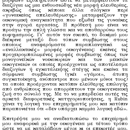
μορφών» εξυπηρετούν ώστε να μεταμφιεστούν τα
διαζύγια ως μια ενθουσιώδης νέα μορφή ελευθερίας,
ακριβώς όπως κάποια άλλα σλόγκαν περί
«γυναικείας απελευθέρωσης» μεταμφιέζουν την
οικονομική αναγκαιότητα που εξωθεί τις γυναίκες
στην αγορά εργασίας. Η πρόθεσή μου είναι να
προάγω την απλή γλώσσα και να αποθαρρύνω τους
ευφημισμούς. Γι’ αυτόν τον σκοπό, το δοκίμιό μου
διέκρινε μεταξύ δυο τύπων συμβίωσης στους
οποίους αναφερόμαστε παραπλανητικά ως
«εναλλακτικές» μορφές οικογένειας: εκείνες τις
προχειρομπαλωμένες μορφές συμβίωσης όπως των
μονογονεϊκών νοικοκυριών και των μεικτών
οικογενειών οι οποίες προέρχονται ως αποτέλεσμα
διαζυγίων ή εγκατάλειψης στέγης και εκείνα τα
σύμφωνα συμβίωσης (γκέι «γάμοι», άτυπη
συγκατοίκηση, ανύπαντροι που μένουν μόνοι τους)
τα οποία προέρχονται κατόπιν ελεύθερης επιλογής
από ανθρώπους που απορρίπτουν την οικογενειακή
ζωή στο σύνολό της. Με το να μπερδεύει αυτές τις
αρκετά διαφορετικές κατηγοριοποιήσεις, η Rubin
χάνει τη λογική του επιχειρήματός μου και κατόπιν
παραπονιέται ότι «δεν υπάρχει καμμία λογική εδώ».
Επιτρέψτε μου να αναδιατυπώσω το επιχείρημά
μου αναφορικά με την οικογένεια με τέτοιο τρόπο
ώστε να με καταλάβουν μέχρι κι οι επικριτές μου.