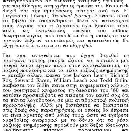
καταγεγραμμένα σε πλείστες ιστορικές σπουδές –
για παράδειγμα, στη χρήσιμη έρευνα του Frederick
Siegel για την αμερικανική ιστορία από τον Β’
Παγκόσμιο Πόλεμο,
Troubled
Journey
. Συνιστώ αυτό
το βιβλίο σε οποιονδήποτε θέλει να κατανοήσει
τους λόγους που η Αριστερά έχει ξεπέσει τόσο
πολύ, ως εναλλακτική εκείνου του είδους
θεωρητικολογίας που υποθέτει ότι η επίκληση των
μαγικών λέξεων σοσιαλισμός και καπιταλισμός θα
εξηγήσει ό,τι απαιτείται να εξηγηθεί.
Για τους αναγνώστες που έχουν βαρεθεί τη
μασημένη τροφή, μπορώ εξίσου να προτείνω μια
μακρά λίστα έργων πάνω στον καταναλωτισμό, τη
μαζική κουλτούρα και τα μέσα μαζικής ενημέρωσης
– μεταξύ άλλων, εκείνα των Jackson Lears, Richard
Fox, Steward Ewen, William Leach και Todd Gitlin.
Διαβάστε τον Gitlin πάνω στην ενημερωτική κάλυψη
του φοιτητικού κινήματος τη δεκαετία του ’60 και
κατόπιν προσπαθήστε να πείσετε τον εαυτό σας ότι
τα πάντα λογοδοτούν σε μια αντιδραστική πολιτική
προκατάληψη. Αλλά μη διστάσετε να βασιστείτε
στις δικές σας παρατηρήσεις, οι οποίες θα έπρεπε
να είναι αρκετές από μόνες τους, ώστε να εγείρετε
αμφιβολίες αναφορικά με το δόγμα ότι τα μέσα
μαζικής ενημέρωσης προωθούν μια δεξιά ιδεολογία
«καθήκοντος πίστεως… πατριωτισμού και