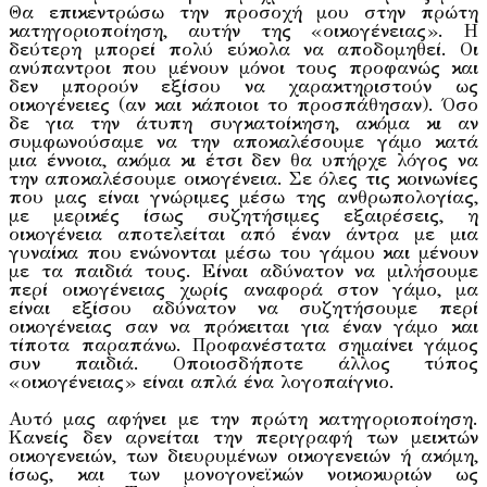
Θα επικεντρώσω την προσοχή μου στην πρώτη
κατηγοριοποίηση, αυτήν της «οικογένειας». H
δεύτερη μπορεί πολύ εύκολα να αποδομηθεί. Οι
ανύπαντροι που μένουν μόνοι τους προφανώς και
δεν μπορούν εξίσου να χαρακτηριστούν ως
οικογένειες (αν και κάποιοι το προσπάθησαν). Όσο
δε για την άτυπη συγκατοίκηση, ακόμα κι αν
συμφωνούσαμε να την αποκαλέσουμε γάμο κατά
μια έννοια, ακόμα κι έτσι δεν θα υπήρχε λόγος να
την αποκαλέσουμε οικογένεια. Σε όλες τις κοινωνίες
που μας είναι γνώριμες μέσω της ανθρωπολογίας,
με μερικές ίσως συζητήσιμες εξαιρέσεις, η
οικογένεια αποτελείται από έναν άντρα με μια
γυναίκα που ενώνονται μέσω του γάμου και μένουν
με τα παιδιά τους. Είναι αδύνατον να μιλήσουμε
περί οικογένειας χωρίς αναφορά στον γάμο, μα
είναι εξίσου αδύνατον να συζητήσουμε περί
οικογένειας σαν να πρόκειται για έναν γάμο και
τίποτα παραπάνω. Προφανέστατα σημαίνει γάμος
συν παιδιά. Οποιοσδήποτε άλλος τύπος
«οικογένειας» είναι απλά ένα λογοπαίγνιο.
Αυτό μας αφήνει με την πρώτη κατηγοριοποίηση.
Κανείς δεν αρνείται την περιγραφή των μεικτών
οικογενειών, των διευρυμένων οικογενειών ή ακόμη,
ίσως, και των μονογονεϊκών νοικοκυριών ως