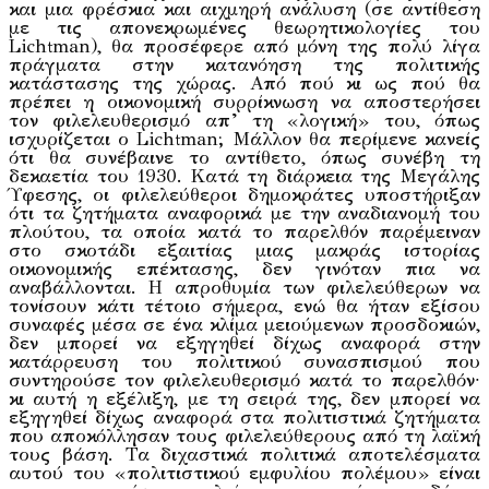
και μια φρέσκια και αιχμηρή ανάλυση (σε αντίθεση
με τις απονεκρωμένες θεωρητικολογίες του
Lichtman), θα προσέφερε από μόνη της πολύ λίγα
πράγματα στην κατανόηση της πολιτικής
κατάστασης της χώρας. Από πού κι ως πού θα
πρέπει η οικονομική συρρίκνωση να αποστερήσει
τον φιλελευθερισμό απ’ τη «λογική» του, όπως
ισχυρίζεται ο Lichtman; Μάλλον θα περίμενε κανείς
ότι θα συνέβαινε το αντίθετο, όπως συνέβη τη
δεκαετία του 1930. Κατά τη διάρκεια της Μεγάλης
Ύφεσης, οι φιλελεύθεροι δημοκράτες υποστήριξαν
ότι τα ζητήματα αναφορικά με την αναδιανομή του
πλούτου, τα οποία κατά το παρελθόν παρέμειναν
στο σκοτάδι εξαιτίας μιας μακράς ιστορίας
οικονομικής επέκτασης, δεν γινόταν πια να
αναβάλλονται. H απροθυμία των φιλελεύθερων να
τονίσουν κάτι τέτοιο σήμερα, ενώ θα ήταν εξίσου
συναφές μέσα σε ένα κλίμα μειούμενων προσδοκιών,
δεν μπορεί να εξηγηθεί δίχως αναφορά στην
κατάρρευση του πολιτικού συνασπισμού που
συντηρούσε τον φιλελευθερισμό κατά το παρελθόν∙
κι αυτή η εξέλιξη, με τη σειρά της, δεν μπορεί να
εξηγηθεί δίχως αναφορά στα πολιτιστικά ζητήματα
που αποκόλλησαν τους φιλελεύθερους από τη λαϊκή
τους βάση. Τα διχαστικά πολιτικά αποτελέσματα
αυτού του «πολιτιστικού εμφυλίου πολέμου» είναι