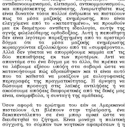
αντιδιανοουμενισμού, ελιτισμού, αντικομμουνισμού»,
και απερίσκεπτης συναίνεσης. Αναρωτηθείτε πως
είναι δυνατόν τόσοι πολλοί άνθρωποι να πιστεύουν
πως τα μέσα μαζικής ενημέρωσης, που είναι
ελεγχόμενα από το «κατεστημένο», να προωθούν
μια εκ διαμέτρου αντίθετη ιδεολογία, αυτήν της
αγνής φιλελεύθερης ορθοδοξίας. Αυτή η πεποίθηση
δεν είναι λιγότερο παρεξηγημένη από το αριστερό
δόγμα ότι τα μέσα μαζικής ενημέρωσης
κυριαρχούνται εξολοκλήρου από τα «συμφέροντα».
Αλλά δεν γίνεται να απορρίψουμε καμμία απ’ τις
δύο πεποιθήσεις εκ των προτέρων. Αντί να
απαντάμε στο ένα δόγμα με το άλλο, θα πρέπει να
τα λάβουμε εξίσου υπόψη στα σοβαρά ώστε να
κατανοήσουμε πώς εδραιώθηκαν και τί είναι αυτό
που τα καθιστά να μοιάζουν με ευλογοφανείς
περιγραφές της πραγματικότητας. Η άρνηση να
δώσουμε προσοχή στις λαϊκές αντιλήψεις ή να
ακούσουμε απόψεις διαφορετικές από τις δικές μας
είναι, αναμφίβολα, η συνταγή της αμάθειας.
Όσον αφορά το ερώτημα του εάν οι Αμερικανοί
πιστεύουν ό,τι βλέπουν στην τηλεόραση, ένα
δεκαπεντάλεπτο σε ένα μπαρ αρκεί ώστε να
διευθετηθεί το ζήτημα. Είναι μονάχα η πολιτική
σύγχυση, το σύμπαν των νοητικών αφαιρέσεων ή η