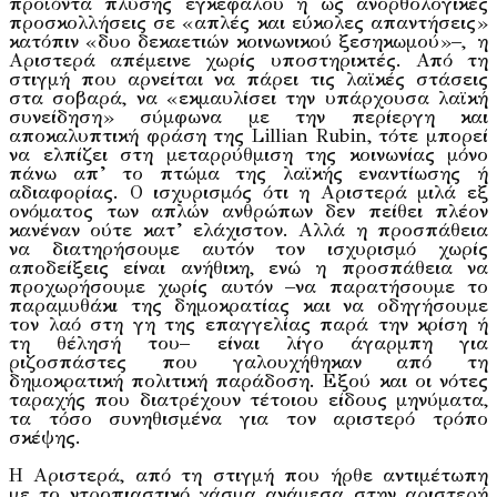
προϊόντα πλύσης εγκεφάλου ή ως ανορθολογικές
προσκολλήσεις σε «απλές και εύκολες απαντήσεις»
κατόπιν «δυο δεκαετιών κοινωνικού ξεσηκωμού»–, η
Αριστερά απέμεινε χωρίς υποστηρικτές. Από τη
στιγμή που αρνείται να πάρει τις λαϊκές στάσεις
στα σοβαρά, να «εκμαυλίσει την υπάρχουσα λαϊκή
συνείδηση» σύμφωνα με την περίεργη και
αποκαλυπτική φράση της Lillian Rubin, τότε μπορεί
να ελπίζει στη μεταρρύθμιση της κοινωνίας μόνο
πάνω απ’ το πτώμα της λαϊκής εναντίωσης ή
αδιαφορίας. Ο ισχυρισμός ότι η Αριστερά μιλά εξ
ονόματος των απλών ανθρώπων δεν πείθει πλέον
κανέναν ούτε κατ’ ελάχιστον. Αλλά η προσπάθεια
να διατηρήσουμε αυτόν τον ισχυρισμό χωρίς
αποδείξεις είναι ανήθικη, ενώ η προσπάθεια να
προχωρήσουμε χωρίς αυτόν –να παρατήσουμε το
παραμυθάκι της δημοκρατίας και να οδηγήσουμε
τον λαό στη γη της επαγγελίας παρά την κρίση ή
τη θέλησή του– είναι λίγο άγαρμπη για
ριζοσπάστες που γαλουχήθηκαν από τη
δημοκρατική πολιτική παράδοση. Εξού και οι νότες
ταραχής που διατρέχουν τέτοιου είδους μηνύματα,
τα τόσο συνηθισμένα για τον αριστερό τρόπο
σκέψης.
Η Αριστερά, από τη στιγμή που ήρθε αντιμέτωπη
με το ντροπιαστικό χάσμα ανάμεσα στην αριστερή