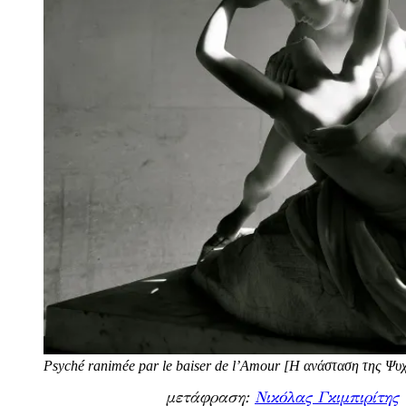
Psyché ranimée par le baiser de l’Amour [Η ανάσταση της Ψυ
μετάφραση:
Νικόλας Γκιμπιρίτης