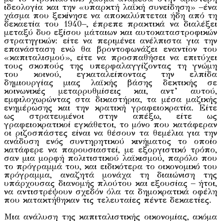
ιδεολογία και την «υπαρκτή λαϊκή συνείδηση» –ένα
χάσμα που ξεκίνησε να αποκαλύπτεται ήδη από τη
δεκαετία του 1940–, έπρεπε πρακτικά να διαλέξει
μεταξύ δυο εξίσου μάταιων και αυτοκαταστροφικών
στρατηγικών: είτε να περιμένει ανέλπιστα για την
επανάσταση ενώ θα βροντοφωνάζει εναντίον του
«καπιταλισμού», είτε να προσπαθήσει να επιτύχει
τους σκοπούς της υπερφαλαγγίζοντας τη γνώμη
του κοινού, εγκαταλείποντας την ελπίδα
δημιουργίας μιας λαϊκής βάσης δεκτικής σε
κοινωνικές μεταρρυθμίσεις και, αντ’ αυτού,
εμφιλοχωρώντας στα δικαστήρια, τα μέσα μαζικής
ενημέρωσης και την κρατική γραφειοκρατία. Είτε
ως στρατευμένοι στην απέξω, είτε ως
γραφειοκρατικοί εγκάθετοι, το μόνο που κατάφεραν
οι ριζοσπάστες είναι να θέσουν τα θεμέλια για την
ανάδυση ενός συντηρητικού κινήματος το οποίο
κατάφερε να παρουσιαστεί, με εξοργιστικό τρόπο,
σαν μια μορφή πολιτιστικού λαϊκισμού, παρόλο που
το πρόγραμμά του, και ειδικότερα το οικονομικό του
πρόγραμμα, αναζητά μονάχα τη διαιώνιση της
υπάρχουσας διανομής πλούτου και εξουσίας – ήτοι,
να αντιστρέψουν σχεδόν όλα τα δημοκρατικά οφέλη
που κατακτήθηκαν τις τελευταίες πέντε δεκαετίες.
Μια ανάλυση της καπιταλιστικής οικονομίας, ακόμα