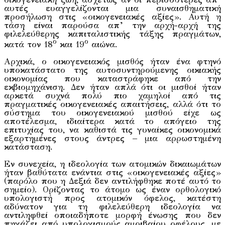
αυτές ευαγγελίζονται μια συναισθηματική
προσήλωση στις «οικογενειακές αξίες». Αυτή η
τάση είναι παρούσα απ’ την αρχή-αρχή της
φιλελεύθερης καπιταλιστικής τάξης πραγμάτων,
ο
ο
κατά τον 18
και 19
αιώνα.
Αρχικά, ο οικογενειακός μισθός ήταν ένα φτηνό
υποκατάστατο της αυτοσυντηρούμενης οικιακής
οικονομίας που καταστράφηκε από την
εκβιομηχάνιση. Δεν ήταν απλά ότι οι μισθοί ήταν
αρκετά συχνά πολύ πιο χαμηλοί από τις
πραγματικές οικογενειακές απαιτήσεις, αλλά ότι το
σύστημα του οικογενειακού μισθού είχε ως
αποτέλεσμα, ιδιαίτερα κατά το απόγειο της
επιτυχίας του, να καθιστά τις γυναίκες οικονομικά
εξαρτημένες στους άντρες – μια αρρωστημένη
κατάσταση.
Εν συνεχεία, η ιδεολογία των ατομικών δικαιωμάτων
ήταν βαθύτατα ενάντια στις «οικογενειακές αξίες»
(παρόλο που η Δεξιά δεν αντιλήφθηκε ποτέ αυτό το
σημείο). Ορίζοντας το άτομο ως έναν ορθολογικό
υπολογιστή προς ατομικόν όφελος, κατέστη
αδύνατον για τη φιλελεύθερη ιδεολογία να
αντιληφθεί οποιαδήποτε μορφή ένωσης που δεν
πηγάζει από υπολογισμούς αμοιβαίου οφέλους, με