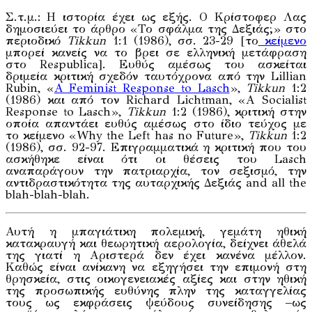
Σ.τ.μ.: Η ιστορία έχει ως εξής. Ο Κρίστοφερ Λας
δημοσιεύει το άρθρο «Το σφάλμα της Δεξιάς;» στο
περιοδικό
Tikkun
1:1 (1986), σσ. 23-29 [το
κείμενο
μπορεί κανείς να το βρει σε ελληνική μετάφραση
στο Respublica]. Ευθύς αμέσως του ασκείται
δριμεία κριτική σχεδόν ταυτόχρονα από την Lillian
Rubin, «
A Feminist Response to Lasch
»,
Tikkun
1:2
(1986) και από τον Richard Lichtman, «A Socialist
Response to Lasch»,
Tikkun
1:2 (1986), κριτική στην
οποία απαντάει ευθύς αμέσως στο ίδιο τεύχος με
το κείμενο «Why the Left has no Future»,
Tikkun
1:2
(1986), σσ. 92-97. Επιγραμματικά η κριτική που του
ασκήθηκε είναι ότι οι θέσεις του Lasch
αναπαράγουν την πατριαρχία, τον σεξισμό, την
αντιδραστικότητα της αυταρχικής Δεξιάς and all the
blah-blah-blah.
Αυτή η μπαγιάτικη πολεμική, γεμάτη ηθική
κατακραυγή και θεωρητική αερολογία, δείχνει άθελά
της γιατί η Αριστερά δεν έχει κανένα μέλλον.
Καθώς είναι ανίκανη να εξηγήσει την επιμονή στη
θρησκεία, στις οικογενειακές αξίες και στην ηθική
της προσωπικής ευθύνης πλην της καταγγελίας
τους ως εκφράσεις ψεύδους συνείδησης –ως