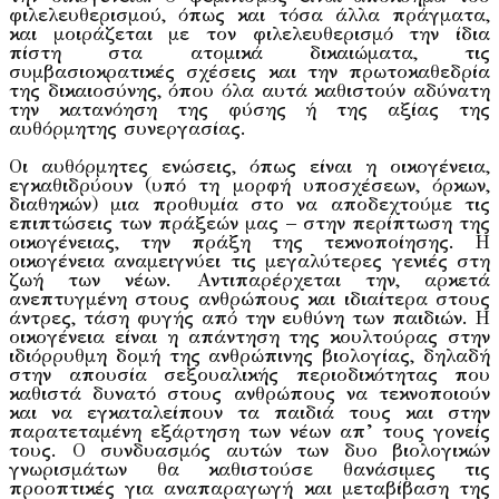
φιλελευθερισμού, όπως και τόσα άλλα πράγματα,
και μοιράζεται με τον φιλελευθερισμό την ίδια
πίστη στα ατομικά δικαιώματα, τις
συμβασιοκρατικές σχέσεις και την πρωτοκαθεδρία
της δικαιοσύνης, όπου όλα αυτά καθιστούν αδύνατη
την κατανόηση της φύσης ή της αξίας της
αυθόρμητης συνεργασίας.
Οι αυθόρμητες ενώσεις, όπως είναι η οικογένεια,
εγκαθιδρύουν (υπό τη μορφή υποσχέσεων, όρκων,
διαθηκών) μια προθυμία στο να αποδεχτούμε τις
επιπτώσεις των πράξεών μας – στην περίπτωση της
οικογένειας, την πράξη της τεκνοποίησης. H
οικογένεια αναμειγνύει τις μεγαλύτερες γενιές στη
ζωή των νέων. Αντιπαρέρχεται την, αρκετά
ανεπτυγμένη στους ανθρώπους και ιδιαίτερα στους
άντρες, τάση φυγής από την ευθύνη των παιδιών. Η
οικογένεια είναι η απάντηση της κουλτούρας στην
ιδιόρρυθμη δομή της ανθρώπινης βιολογίας, δηλαδή
στην απουσία σεξουαλικής περιοδικότητας που
καθιστά δυνατό στους ανθρώπους να τεκνοποιούν
και να εγκαταλείπουν τα παιδιά τους και στην
παρατεταμένη εξάρτηση των νέων απ’ τους γονείς
τους. Ο συνδυασμός αυτών των δυο βιολογικών
γνωρισμάτων θα καθιστούσε θανάσιμες τις
προοπτικές για αναπαραγωγή και μεταβίβαση της