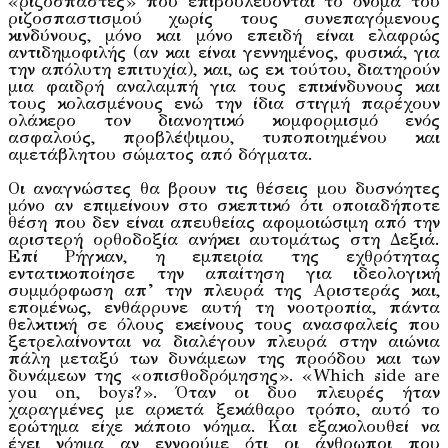
«ριζοσπάστες» που επιβουλεύονται το όνομα του
ριζοσπαστισμού χωρίς τους συνεπαγόμενους
κινδύνους, μόνο και μόνο επειδή είναι ελαφρώς
αντιδημοφιλής (αν και είναι γεννημένος, φυσικά, για
την απόλυτη επιτυχία), και, ως εκ τούτου, διατηρούν
μια φαιδρή αναλαμπή για τους επικίνδυνους και
τους κολασμένους ενώ την ίδια στιγμή παρέχουν
ολάκερο τον διανοητικό κομφορμισμό ενός
ασφαλούς, προβλέψιμου, τυποποιημένου και
αμετάβλητου σώματος από δόγματα.
Οι αναγνώστες θα βρουν τις θέσεις μου δυσνόητες
μόνο αν επιμείνουν στο σκεπτικό ότι οποιαδήποτε
θέση που δεν είναι απευθείας αφομοιώσιμη από την
αριστερή ορθοδοξία ανήκει αυτομάτως στη Δεξιά.
Επί Ρήγκαν, η εμπειρία της εχθρότητας
εντατικοποίησε την απαίτηση για ιδεολογική
συμμόρφωση απ’ την πλευρά της Αριστεράς και,
επομένως, ενθάρρυνε αυτή τη νοοτροπία, πάντα
θελκτική σε όλους εκείνους τους ανασφαλείς που
ξετρελαίνονται να διαλέγουν πλευρά στην αιώνια
πάλη μεταξύ των δυνάμεων της προόδου και των
δυνάμεων της «οπισθοδρόμησης». «Which side are
you on, boys?». Όταν οι δυο πλευρές ήταν
χαραγμένες με αρκετά ξεκάθαρο τρόπο, αυτό το
ερώτημα είχε κάποιο νόημα. Και εξακολουθεί να
έχει νόημα αν εννοούμε ότι οι άνθρωποι που