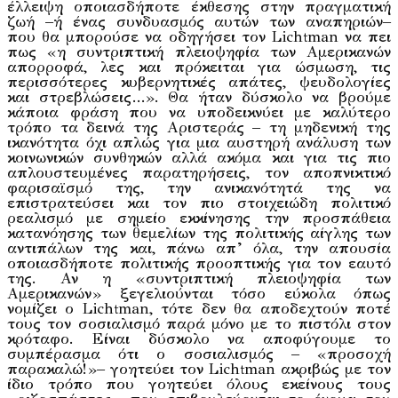
έλλειψη οποιασδήποτε έκθεσης στην πραγματική
ζωή –ή ένας συνδυασμός αυτών των αναπηριών–
που θα μπορούσε να οδηγήσει τον Lichtman να πει
πως «η συντριπτική πλειοψηφία των Αμερικανών
απορροφά, λες και πρόκειται για ώσμωση, τις
περισσότερες κυβερνητικές απάτες, ψευδολογίες
και στρεβλώσεις…». Θα ήταν δύσκολο να βρούμε
κάποια φράση που να υποδεικνύει με καλύτερο
τρόπο τα δεινά της Αριστεράς – τη μηδενική της
ικανότητα όχι απλώς για μια αυστηρή ανάλυση των
κοινωνικών συνθηκών αλλά ακόμα και για τις πιο
απλουστευμένες παρατηρήσεις, τον αποπνικτικό
φαρισαϊσμό της, την ανικανότητά της να
επιστρατεύσει και τον πιο στοιχειώδη πολιτικό
ρεαλισμό με σημείο εκκίνησης την προσπάθεια
κατανόησης των θεμελίων της πολιτικής αίγλης των
αντιπάλων της και, πάνω απ’ όλα, την απουσία
οποιασδήποτε πολιτικής προοπτικής για τον εαυτό
της. Αν η «συντριπτική πλειοψηφία των
Αμερικανών» ξεγελιούνται τόσο εύκολα όπως
νομίζει ο Lichtman, τότε δεν θα αποδεχτούν ποτέ
τους τον σοσιαλισμό παρά μόνο με το πιστόλι στον
κρόταφο. Είναι δύσκολο να αποφύγουμε το
συμπέρασμα ότι ο σοσιαλισμός – «προσοχή
παρακαλώ!»– γοητεύει τον Lichtman ακριβώς με τον
ίδιο τρόπο που γοητεύει όλους εκείνους τους