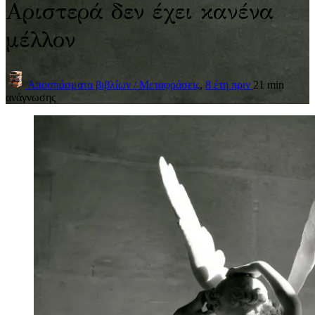
Αριστερά δεν έχει κανένα
μέλλον
Αποσπάσματα βιβλίων / Μεταφράσεις
,
8 έτη πριν
21 min
ανάγνωσης