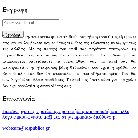
Εγγραφή
* Εισάγετε στην παρακάτω φόρμα τη διεύθυνση ηλεκτρονικού ταχυδρομείου
σας για να λαμβάνετε ενημερώσεις για όλες τις τελευταίες καταχωρήσεις
της σελίδας. Με τη παροχή του email σας παρέχετε ταυτόχρονα τη
συγκατάθεσή σας στο να λαμβάνετε το newsletter. Έχετε δικαίωμα να
ανακαλέσετε οποτεδήποτε τη συγκατάθεσή σας. Το email σας θα
αποθηκευτεί στην ηλεκτρονική βάση δεδομένων που τηρεί η ομάδα του
ResPublica.Gr και δεν θα αποσταλεί σε οποιονδήποτε τρίτο, δεν θα
κοινολογηθεί σε άλλους αποδέκτες. Το email σας διατηρείται για όσο χρόνο
δεν έχει ανακληθεί η συγκατάθεσή σας.
Επικοινωνία
Για συνεργασίες, προτάσεις, προσκλήσεις και οποιοδήποτε άλλο
λόγο επικοινωνήστε μαζί μας στην παρακάτω διεύθυνση:
webteam@respublica.gr