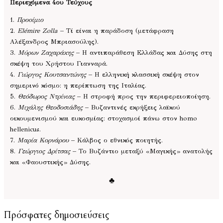
Περιεχόμενα 4ου Τεύχους
1.
Προοίμιο
2.
Elémire Zolla
– Τί είναι η παράδοση (μετάφραση
Αλέξανδρος Μπριασούλης).
3.
Μύρων Ζαχαράκης
– Η αντιπαράθεση Ελλάδας και Δύσης στη
σκέψη του Χρήστου Γιανναρά.
4.
Γιώργος Κουτσαντώνης
– Η ελληνική κλασσική σκέψη στον
σημερινό κόσμο: η περίπτωση της Ιταλίας.
5.
Θεόδωρος Ντρίνιας
– Η στροφή προς την περιφερειοποίηση.
6.
Μιχάλης Θεοδοσιάδης
– Βυζαντινές εκρήξεις λαϊκού
οικουμενισμού και ευκοσμίας: στοχασμοί πάνω στον homo
hellenicus.
7.
Μαρία Κορνάρου
– Κάλβος ο εθνικός ποιητής.
8.
Γεώργιος Δρίτσας
– Το Βυζάντιο μεταξύ «Μαγικής» ανατολής
και «Φαουστικής» Δύσης.
♣
Πρόσφατες δημοσιεύσεις