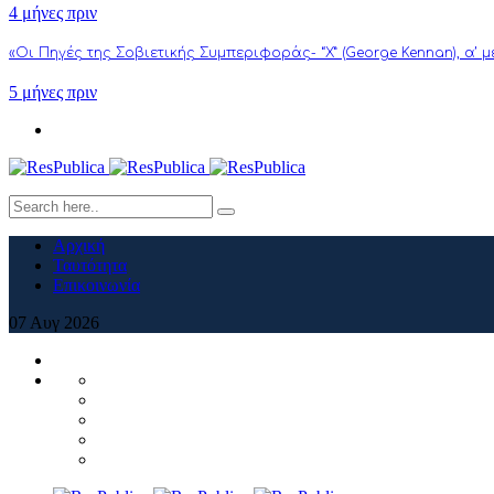
4 μήνες πριν
«Οι Πηγές της Σοβιετικής Συμπεριφοράς- “Χ” (George Kennan), α’ 
5 μήνες πριν
Αρχική
Ταυτότητα
Επικοινωνία
07
Αυγ
2026