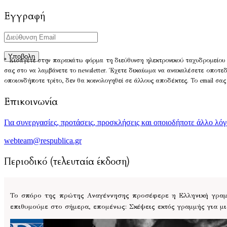
Εγγραφή
* Εισάγετε στην παρακάτω φόρμα τη διεύθυνση ηλεκτρονικού ταχυδρομείου 
σας στο να λαμβάνετε το newsletter. Έχετε δικαίωμα να ανακαλέσετε οποτε
οποιονδήποτε τρίτο, δεν θα κοινολογηθεί σε άλλους αποδέκτες. Το email σας
Επικοινωνία
Για συνεργασίες, προτάσεις, προσκλήσεις και οποιοδήποτε άλλο λό
webteam@respublica.gr
Περιοδικό (τελευταία έκδοση)
Το σπόρο της πρώτης Αναγέννησης προσέφερε η Ελληνική γραμμ
επιθυμούμε στο σήμερα, επομένως: Σκέψεις εκτός γραμμής για μ