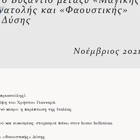
πριασούλης).
έψη του Χρήστου Γιανναρά.
νό κόσμο: η περίπτωση της Ιταλίας.
ύ και ευκοσμίας: στοχασμοί πάνω στον homo hellenicus.
ι «Φαουστικής» Δύσης.