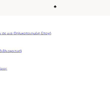
♣
ν σε μια Θηλυκοποιημένη Εποχή
ιβλιοκριτική)
μέρος