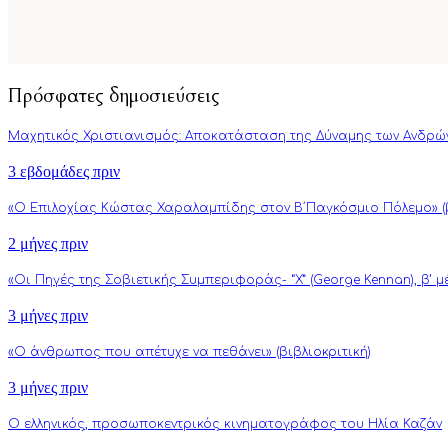
Πρόσφατες δημοσιεύσεις
Μαχητικός Χριστιανισμός: Αποκατάσταση της Δύναμης των Ανδρώ
3 εβδομάδες πριν
«Ο Επιλοχίας Κώστας Χαραλαμπίδης στον Β΄Παγκόσμιο Πόλεμο» (β
2 μήνες πριν
«Οι Πηγές της Σοβιετικής Συμπεριφοράς- “Χ” (George Kennan), β’ 
3 μήνες πριν
«Ο άνθρωπος που απέτυχε να πεθάνει» (βιβλιοκριτική)
3 μήνες πριν
Ο ελληνικός, προσωποκεντρικός κινηματογράφος του Ηλία Καζάν