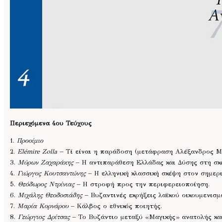
Περιεχόμενα 4ου Τεύχους
1.
Προοίμιο
2.
Elémire Zolla
– Τί είναι η παράδοση (μετάφραση Αλέξανδρος Μ
3.
Μύρων Ζαχαράκης
– Η αντιπαράθεση Ελλάδας και Δύσης στη σκ
4.
Γιώργος Κουτσαντώνης
– Η ελληνική κλασσική σκέψη στον σημερι
5.
Θεόδωρος Ντρίνιας
– Η στροφή προς την περιφερειοποίηση.
6.
Μιχάλης Θεοδοσιάδης
– Βυζαντινές εκρήξεις λαϊκού οικουμενισμο
7.
Μαρία Κορνάρου
– Κάλβος ο εθνικός ποιητής.
8.
Γεώργιος Δρίτσας
– Το Βυζάντιο μεταξύ «Μαγικής» ανατολής κα