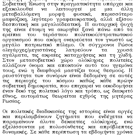
Σοβιετική Ένωση στην πραγματικότητα υπάρχει και
εξακολουθεί να λειτουργεί με μια άλλη
μεταβαλλόμενη μορφή φυσικά, περισσότερο
μαφιόζικη, λιγότερο γραφειοκρατική, αλλά εξίσου
δεσποτική και μεγαλοϊδεατική. Η αυταρχική ψυχή
της είναι έτοιμη να αιωρηθεί ξανά πάνω από τα
ερείπια του τεράστιου πολιτικού/στρατιωτικού
οργανισμού που ακόμη ονειρεύεται τον γνωστό ως
μεγάλο πατριωτικό πόλεμο. Οι σύγχρονοι Ρώσοι
ολιγάρχες/μεγιστάνες λατρεύουν τα χρυσά
αγάλματα, τις ακραίες καταχρήσεις και τη χλιδή.
Στον μετασοβιετικό χώρο ολόκληρες πολιτείες
αλλάζουν όνομα και αποκτούν αυτό του ηγεμόνα
τους, ενώ η διαφθορά μαστίζει τους θεσμούς. Η
ρευστότητα των συνόρων είναι δεδομένη σε αυτές
τις περιοχές του κόσμου καθώς κάθε πρώην
σοβιετική δημοκρατία, που επιχειρεί να οικοδομήσει
έναν δικό της πολιτικό λόγο και τρόπο, ως διακριτό
έθνος, αυτομάτως θεωρείται εχθρός της μητέρας
Ρωσίας.
Οι πολιτικές διαδικασίες της ιστορίας είναι αργές
και περιλαμβάνουν ζητήματα που ενδέχεται να
παραμείνουν άλυτα δεκαετίες ολόκληρες, ενώ
εξελίσσονται με πολυσύνθετες και απρόβλεπτες
δυναμικές. Σε κάθε περίπτωση τα εβδομήντα χρόνια