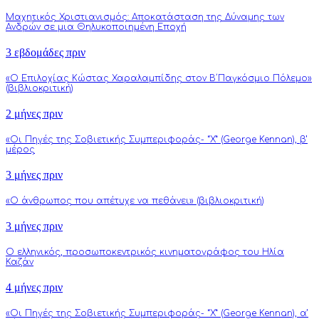
Μαχητικός Χριστιανισμός: Αποκατάσταση της Δύναμης των
Ανδρών σε μια Θηλυκοποιημένη Εποχή
3 εβδομάδες πριν
«Ο Επιλοχίας Κώστας Χαραλαμπίδης στον Β΄Παγκόσμιο Πόλεμο»
(βιβλιοκριτική)
2 μήνες πριν
«Οι Πηγές της Σοβιετικής Συμπεριφοράς- “Χ” (George Kennan), β’
μέρος
3 μήνες πριν
«Ο άνθρωπος που απέτυχε να πεθάνει» (βιβλιοκριτική)
3 μήνες πριν
Ο ελληνικός, προσωποκεντρικός κινηματογράφος του Ηλία
Καζάν
4 μήνες πριν
«Οι Πηγές της Σοβιετικής Συμπεριφοράς- “Χ” (George Kennan), α’