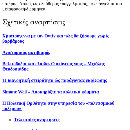
πατέρας. Ασκεί, ως ελεύθερος επαγγελματίας, το επάγγελμα του
μεταφραστή/διερμηνέα.
Σχετικές αναρτήσεις
Χριστούγεννα με τον Οντίν και πώς θα ζήσουμε χωρίς
βαρβάρους
Ανιστορικός ακτιβισμός
Βελτιοδοξία και ελπίδα. Ο υπόγειος νους – Μιχάλης
Θεοδοσιάδης
Ἡ διανοητικὴ στειρότητα ὡς παράγοντας ἐκρίζωσης
Simone Weil – Αποκηρύξτε τα πολιτικά κόμματα
Η Πολιτική Ορθότητα στην υπηρεσία του «πολιτισμικού
πολέμου»
Τελευταίες αναρτήσεις