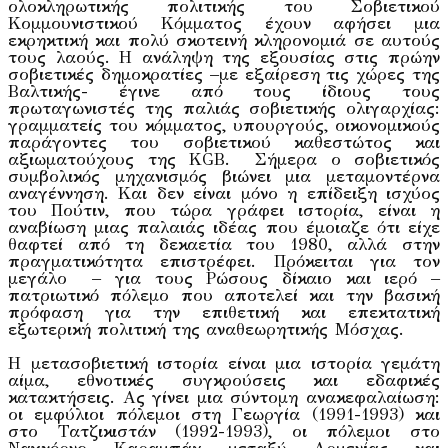
ολοκληρωτικής πολιτικής του Σοβιετικού
Κομμουνιστικού Κόμματος έχουν αφήσει μια
εκρηκτική και πολύ σκοτεινή κληρονομιά σε αυτούς
τους λαούς. Η ανάληψη της εξουσίας στις πρώην
σοβιετικές δημοκρατίες –με εξαίρεση τις χώρες της
Βαλτικής- έγινε από τους ίδιους τους
πρωταγωνιστές της παλιάς σοβιετικής ολιγαρχίας:
γραμματείς του κόμματος, υπουργούς, οικονομικούς
παράγοντες του σοβιετικού καθεστώτος και
αξιωματούχους της KGB. Σήμερα ο σοβιετικός
συμβολικός μηχανισμός βιώνει μια μεταμοντέρνα
αναγέννηση. Και δεν είναι μόνο η επίδειξη ισχύος
του Πούτιν, που τώρα γράφει ιστορία, είναι η
αναβίωση μιας παλαιάς ιδέας που έμοιαζε ότι είχε
θαφτεί από τη δεκαετία του 1980, αλλά στην
πραγματικότητα επιστρέφει. Πρόκειται για τον
μεγάλο – για τους Ρώσους δίκαιο και ιερό –
πατριωτικό πόλεμο που αποτελεί και την βασική
πρόφαση για την επιθετική και επεκτατική
εξωτερική πολιτική της αναθεωρητικής Μόσχας.
Η μετασοβιετική ιστορία είναι μια ιστορία γεμάτη
αίμα, εθνοτικές συγκρούσεις και εδαφικές
κατακτήσεις. Ας γίνει μια σύντομη ανακεφαλαίωση:
οι εμφύλιοι πόλεμοι στη Γεωργία (1991-1993) και
στο Τατζικιστάν (1992-1993), οι πόλεμοι στο