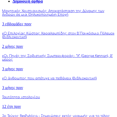
Δημοφιλή άρθρα
Μαχητικός Χριστιανισμός: Αποκατάσταση της Δύναμης των
Ανδρών σε μια Θηλυκοποιημένη Εποχή
3 εβδομάδες πριν
«Ο Επιλοχίας Κώστας Χαραλαμπίδης στον Β΄Παγκόσμιο Πόλεμο»
(βιβλιοκριτική)
2 μήνες πριν
«Οι Πηγές της Σοβιετικής Συμπεριφοράς- “Χ” (George Kennan), β’
μέρος
3 μήνες πριν
«Ο άνθρωπος που απέτυχε να πεθάνει» (βιβλιοκριτική)
3 μήνες πριν
Ταυτότητα ιστολογίου
12 έτη πριν
3o Τεύχος ResPublica – Σημειώσεις εκτός γραμμής για το τέλος