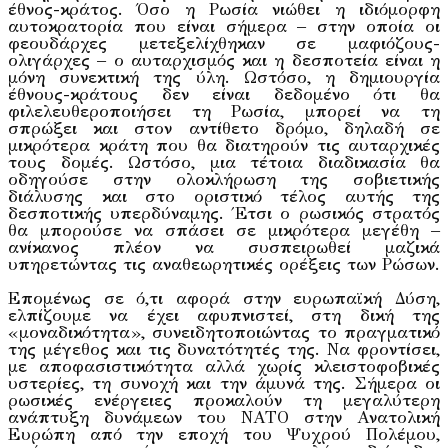
έθνος-κράτος. Όσο η Ρωσία νιώθει η ιδιόμορφη
αυτοκρατορία που είναι σήμερα – στην οποία οι
φεουδάρχες μετεξελίχθηκαν σε μαφιόζους-
ολιγάρχες – ο αυταρχισμός και η δεσποτεία είναι η
μόνη συνεκτική της ύλη. Ωστόσο, η δημιουργία
έθνους-κράτους δεν είναι δεδομένο ότι θα
φιλελευθεροποιήσει τη Ρωσία, μπορεί να τη
σπρώξει και στον αντίθετο δρόμο, δηλαδή σε
μικρότερα κράτη που θα διατηρούν τις αυταρχικές
τους δομές. Ωστόσο, μια τέτοια διαδικασία θα
οδηγούσε στην ολοκλήρωση της σοβιετικής
διάλυσης και στο οριστικό τέλος αυτής της
δεσποτικής υπερδύναμης. Έτσι ο ρωσικός στρατός
θα μπορούσε να σπάσει σε μικρότερα μεγέθη –
ανίκανος πλέον να συσπειρωθεί μαζικά
υπηρετώντας τις αναθεωρητικές ορέξεις των Ρώσων.
Επομένως σε ό,τι αφορά στην ευρωπαϊκή Δύση,
ελπίζουμε να έχει αφυπνιστεί, στη δική της
«μοναδικότητα», συνειδητοποιώντας το πραγματικό
της μέγεθος και τις δυνατότητές της. Να φροντίσει,
με αποφασιστικότητα αλλά χωρίς κλειστοφοβικές
υστερίες, τη συνοχή και την άμυνά της. Σήμερα οι
ρωσικές ενέργειες προκαλούν τη μεγαλύτερη
ανάπτυξη δυνάμεων του ΝΑΤΟ στην Ανατολική
Ευρώπη από την εποχή του Ψυχρού Πολέμου,