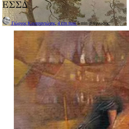
ΕΣΣΔ
Γιώργος Κουτσαντώνης
,
4 έτη πριν
5 min
ανάγνωσης