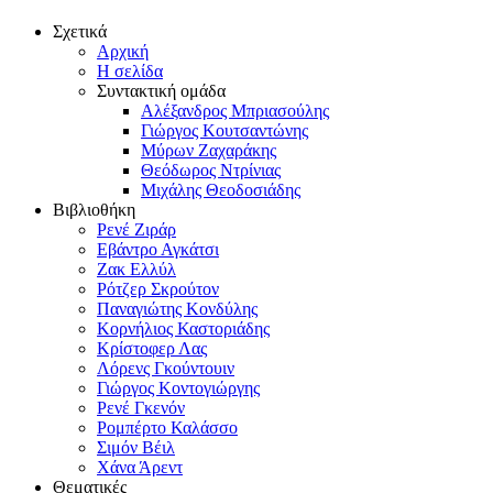
Σχετικά
Αρχική
Η σελίδα
Συντακτική ομάδα
Αλέξανδρος Μπριασούλης
Γιώργος Κουτσαντώνης
Μύρων Ζαχαράκης
Θεόδωρος Ντρίνιας
Μιχάλης Θεοδοσιάδης
Βιβλιοθήκη
Ρενέ Ζιράρ
Εβάντρο Αγκάτσι
Ζακ Ελλύλ
Ρότζερ Σκρούτον
Παναγιώτης Κονδύλης
Κορνήλιος Καστοριάδης
Κρίστοφερ Λας
Λόρενς Γκούντουιν
Γιώργος Κοντογιώργης
Ρενέ Γκενόν
Ρομπέρτο Καλάσσο
Σιμόν Βέιλ
Χάνα Άρεντ
Θεματικές