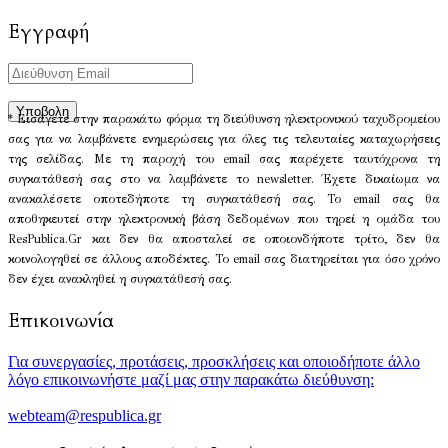
Εγγραφή
* Εισάγετε στην παρακάτω φόρμα τη διεύθυνση ηλεκτρονικού ταχυδρομείου
σας για να λαμβάνετε ενημερώσεις για όλες τις τελευταίες καταχωρήσεις
της σελίδας. Με τη παροχή του email σας παρέχετε ταυτόχρονα τη
συγκατάθεσή σας στο να λαμβάνετε το newsletter. Έχετε δικαίωμα να
ανακαλέσετε οποτεδήποτε τη συγκατάθεσή σας. Το email σας θα
αποθηκευτεί στην ηλεκτρονική βάση δεδομένων που τηρεί η ομάδα του
ResPublica.Gr και δεν θα αποσταλεί σε οποιονδήποτε τρίτο, δεν θα
κοινολογηθεί σε άλλους αποδέκτες. Το email σας διατηρείται για όσο χρόνο
δεν έχει ανακληθεί η συγκατάθεσή σας.
Επικοινωνία
Για συνεργασίες, προτάσεις, προσκλήσεις και οποιοδήποτε άλλο
λόγο επικοινωνήστε μαζί μας στην παρακάτω διεύθυνση:
webteam@respublica.gr