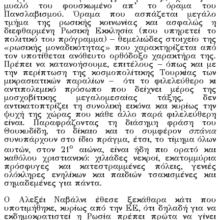
μυαλό του φουσκωμένο απ’ το όραμα του
Πανσλαβισμού. Όραμα που ασπάζεται μεγάλο
τμήμα της ρωσικής κοινωνίας και ασφαλώς η
διεφθαρμένη Ρωσική Εκκλησία (που υπηρετεί το
πολιτικό του πρόγραμμα) – θεμελιώδες στοιχείο της
«ρωσικής μοναδικότητας» που χαρακτηρίζεται από
τον υποτίθεται ανόθευτο ορθόδοξο χαρακτήρα της.
Πρέπει να κατανοήσουμε, επιτέλους – όπως και με
την περίπτωση της κοσμοπολίτικης Τουρκίας των
μικρασιατικών παραλίων – ότι το φιλελεύθερο κι
αντιπολεμικό πρόσωπο που δείχνει μέρος της
μοσχοβίτικης μεγαλομεσαίας τάξης, δεν
αντικατοπτρίζει τη συνολική εικόνα και κυρίως την
ψυχή της χώρας που κάθε άλλο παρά φιλελεύθερη
είναι. Παραφράζοντας τη διάσημη φράση του
Θουκυδίδη, το δίκαιο και το συμφέρον
σπάνια
συνυπάρχουν στο ίδιο πράγμα, έτσι, το τίμημα όλων
ο
αυτών, στον 21
αιώνα, είναι ήδη πιο ορατό και
καθόλου χριστιανικό: χιλιάδες νεκροί, εκατομμύρια
πρόσφυγες και κατεστραμμένες πόλεις, γενιές
ολόκληρες ενηλίκων και παιδιών τσακισμένες και
σημαδεμένες για πάντα.
Ο Αλεξέι Ναβάλνι έθεσε ξεκάθαρα κάτι που
υποτιμήθηκε, κυρίως από την ΕΕ, ότι δηλαδή για να
εκδημοκρατιστεί η Ρωσία πρέπει πρώτα να γίνει