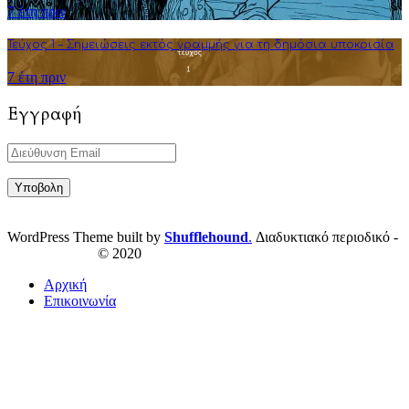
7 έτη πριν
Τεύχος 1 – Σημειώσεις εκτός γραμμής για τη δημόσια υποκρισία
7 έτη πριν
Εγγραφή
WordPress Theme built by
Shufflehound
.
Διαδυκτιακό περιοδικό -
ResPublica.gr
© 2020
Αρχική
Επικοινωνία