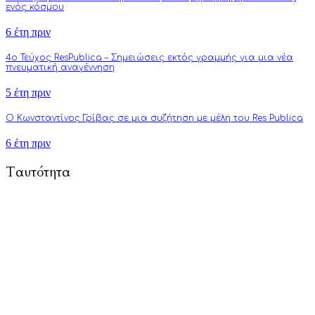
ενός κόσμου
6 έτη πριν
4o Τεύχος ResPublica – Σημειώσεις εκτός γραμμής για μια νέα
πνευματική αναγέννηση
5 έτη πριν
Ο Κωνσταντίνος Γρίβας σε μια συζήτηση με μέλη του Res Publica
6 έτη πριν
Ταυτότητα
To Respublica.gr αποτελεί πρωτοβουλία ανθρώπων με στόχο την
προώθηση άρθρων γνώμης και ανάλυσης που αφορούν και
επηρεάζουν κάθε πτυχή της ζωής: από την πολιτική, την
πνευματικότητα, την επιστήμη, την τέχνη και την τεχνολογία
μέχρι την καθημερινότητα, τους δεσμούς και τον τύπο
ανθρώπου του σύγχρονου δυτικού πολιτισμού.