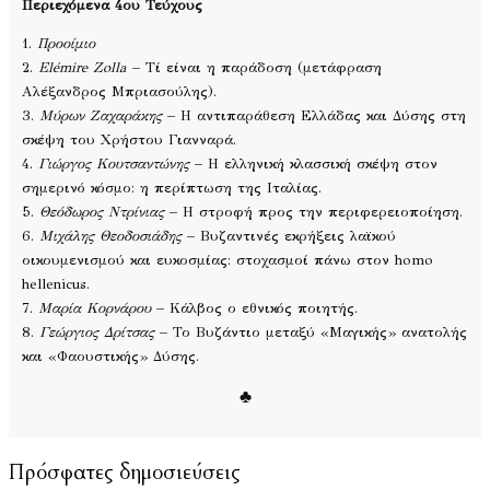
Περιεχόμενα 4ου Τεύχους
1.
Προοίμιο
2.
Elémire Zolla
– Τί είναι η παράδοση (μετάφραση
Αλέξανδρος Μπριασούλης).
3.
Μύρων Ζαχαράκης
– Η αντιπαράθεση Ελλάδας και Δύσης στη
σκέψη του Χρήστου Γιανναρά.
4.
Γιώργος Κουτσαντώνης
– Η ελληνική κλασσική σκέψη στον
σημερινό κόσμο: η περίπτωση της Ιταλίας.
5.
Θεόδωρος Ντρίνιας
– Η στροφή προς την περιφερειοποίηση.
6.
Μιχάλης Θεοδοσιάδης
– Βυζαντινές εκρήξεις λαϊκού
οικουμενισμού και ευκοσμίας: στοχασμοί πάνω στον homo
hellenicus.
7.
Μαρία Κορνάρου
– Κάλβος ο εθνικός ποιητής.
8.
Γεώργιος Δρίτσας
– Το Βυζάντιο μεταξύ «Μαγικής» ανατολής
και «Φαουστικής» Δύσης.
♣
Πρόσφατες δημοσιεύσεις