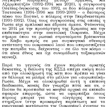
Ναγκόρνο Καραμπάχ μεταξύ Αρμενίας και
Αζερμπαϊτζάν (1992-1994 και 2020), η σύγκρουση
Οσετίας-Ινγκούσης του 1992, οι δύο πόλεμοι στην
Τσετσενία (1994-1996 και 1999-2009 – ο δεύτερος
τέκνο του Πούτιν), ο πόλεμος στην Υπερδνειστερία
(1991-1992). Όλες τους συγκρούσεις στις οποίες η
Ρωσία είχε εμπλακεί και έδρασε άμεσα. Φτάνοντας
το 2014 με την προσάρτηση της Κριμαίας και την
επιθετικότητα στην ανατολική Ουκρανία. Μέχρι
σήμερα όπου τα ρωσικά στρατεύματα βρίσκονται
το Κίεβο εμπρός σε μια συγκινητικά σθεναρή
αντίσταση του ουκρανικού λαού που υπερασπίζεται
την πατρίδα του, δείχνοντας – σε όλο τον κόσμο –
ότι είναι έθνος και όχι συνομάδωση τοξικομανών
νεοναζί.
Παρά το γεγονός ότι έχουν περάσει αρκετές
δεκαετίες, η διάλυση της ΕΣΣΔ απέχει ακόμη πολύ
από την ολοκλήρωσή της κάτι που πρέπει να γίνει
αν θέλουμε να μιλάμε στο μέλλον για «ευρωπαϊκή»
Ρωσία. Μέχρι να ολοκληρωθεί αυτή η επίπονη
διαδικασία, κανείς δεν γνωρίζει πότε και αν, o
Πούτιν θα προσπαθεί να κινηθεί αρχικά σε επίπεδο
σφαιρών επιρροής, ώστε να υφαρπάξει όσους
πόρους μπορεί για τους ολιγάρχες που τον
στηρίζουν (στην προκειμένη περίπτωση καί τα
ενεργειακά κοιτάσματα της Ουκρανίας), έχοντας το