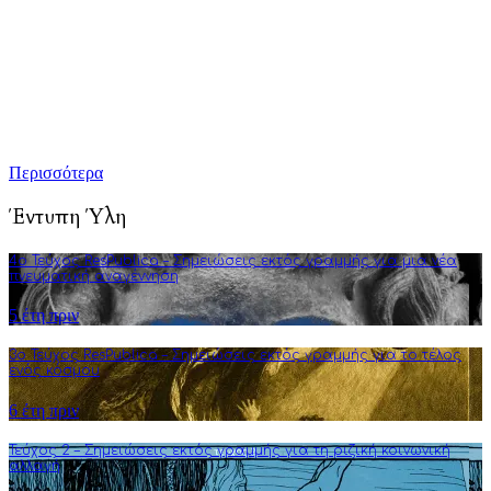
Τούτη η προσπάθειά μας επικεντρώνεται κυρίως στην
καλλιέργεια της πολιτικής διαύγειας, αλλά και του ενεργού
κριτικού προβληματισμού. Σκοπός μας είναι να εμπλουτίσουμε
την ήδη υπάρχουσα γνώση αναλύσεις και συγγραφή άρθρων
που στοχεύουν στην πνευματική αναγέννηση και τη διεύρυνση
της φιλοσοφικής σκέψης.
Περισσότερα
Έντυπη Ύλη
4o Τεύχος ResPublica – Σημειώσεις εκτός γραμμής για μια νέα
πνευματική αναγέννηση
5 έτη πριν
3o Τεύχος ResPublica – Σημειώσεις εκτός γραμμής για το τέλος
ενός κόσμου
6 έτη πριν
Τεύχος 2 – Σημειώσεις εκτός γραμμής για τη ριζική κοινωνική
αλλαγή