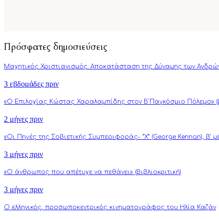
Πρόσφατες δημοσιεύσεις
Μαχητικός Χριστιανισμός: Αποκατάσταση της Δύναμης των Ανδρώ
3 εβδομάδες πριν
«Ο Επιλοχίας Κώστας Χαραλαμπίδης στον Β΄Παγκόσμιο Πόλεμο» (β
2 μήνες πριν
«Οι Πηγές της Σοβιετικής Συμπεριφοράς- “Χ” (George Kennan), β’ 
3 μήνες πριν
«Ο άνθρωπος που απέτυχε να πεθάνει» (βιβλιοκριτική)
3 μήνες πριν
Ο ελληνικός, προσωποκεντρικός κινηματογράφος του Ηλία Καζάν