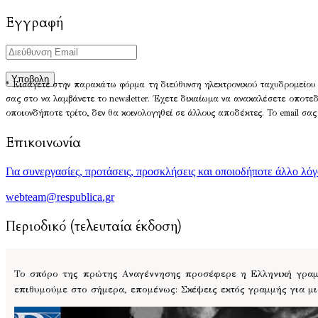
Εγγραφή
* Εισάγετε στην παρακάτω φόρμα τη διεύθυνση ηλεκτρονικού ταχυδρομείου 
σας στο να λαμβάνετε το newsletter. Έχετε δικαίωμα να ανακαλέσετε οποτε
οποιονδήποτε τρίτο, δεν θα κοινολογηθεί σε άλλους αποδέκτες. Το email σας
Επικοινωνία
Για συνεργασίες, προτάσεις, προσκλήσεις και οποιοδήποτε άλλο λό
webteam@respublica.gr
Περιοδικό (τελευταία έκδοση)
Το σπόρο της πρώτης Αναγέννησης προσέφερε η Ελληνική γραμμ
επιθυμούμε στο σήμερα, επομένως: Σκέψεις εκτός γραμμής για μ