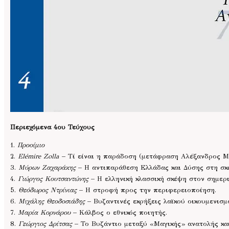
Περιεχόμενα 4ου Τεύχους
1.
Προοίμιο
2.
Elémire Zolla
– Τί είναι η παράδοση (μετάφραση Αλέξανδρος Μ
3.
Μύρων Ζαχαράκης
– Η αντιπαράθεση Ελλάδας και Δύσης στη σκ
4.
Γιώργος Κουτσαντώνης
– Η ελληνική κλασσική σκέψη στον σημερι
5.
Θεόδωρος Ντρίνιας
– Η στροφή προς την περιφερειοποίηση.
6.
Μιχάλης Θεοδοσιάδης
– Βυζαντινές εκρήξεις λαϊκού οικουμενισμο
7.
Μαρία Κορνάρου
– Κάλβος ο εθνικός ποιητής.
8.
Γεώργιος Δρίτσας
– Το Βυζάντιο μεταξύ «Μαγικής» ανατολής κα