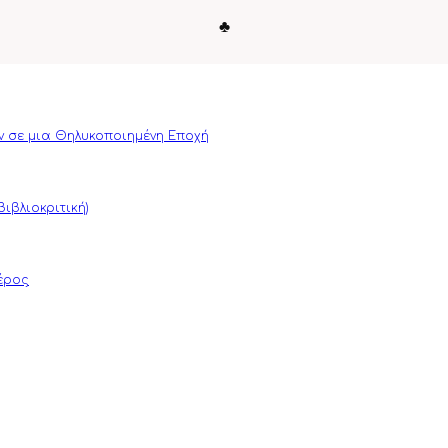
♣
ν σε μια Θηλυκοποιημένη Εποχή
ιβλιοκριτική)
μέρος