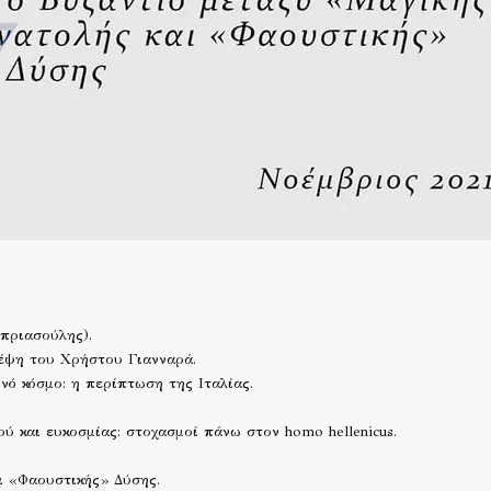
πριασούλης).
έψη του Χρήστου Γιανναρά.
νό κόσμο: η περίπτωση της Ιταλίας.
ύ και ευκοσμίας: στοχασμοί πάνω στον homo hellenicus.
ι «Φαουστικής» Δύσης.