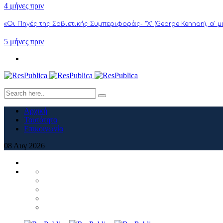
4 μήνες πριν
«Οι Πηγές της Σοβιετικής Συμπεριφοράς- “Χ” (George Kennan), α’ 
5 μήνες πριν
Αρχική
Ταυτότητα
Επικοινωνία
08
Αυγ
2026