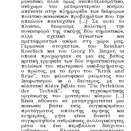
μοναδικό, αλλά όμως αναποτελεσματικό,
ανάχωμα του μεταμοντέρνου κόσμου
απέναντι στην πλημμυρίδα των διάφορων
πολιτικο-κοινωνικών προβλημάτων που την
απειλούν πανταχόθεν […] Σε αυτό το
πλαίσιο, θεωρούμε πολύτιμη την
συνεισφορά της σκέψης δύο σημαντικών,
αλλά σχετικά άγνωστων και
αμετάφραστων ακόμα στη χώρα μας,
Γερμανών στοχαστών, του Reinhart
Koselleck και του Georg Fr. Jünger, οι
οποίοι προχώρησαν σε μια εις βάθος
κριτική ερμηνεία των δύο σημαντικότερων
πυλώνων του νεωτερικού οικοδομήματος:
ο πρώτος, με το έργο του “Kritik und
Krise”, του φιλοσοφικού ρεύματος του
Διαφωτισμού κι ο δεύτερος, με το
κλασσικό πλέον βιβλίο του “Die Perfektion
der Technik”, της τεχνοκρατικής
οργάνωσης του μοντέρνου κόσμου […]
Είναι αδύνατο να μετασχηματιστεί μια
κοινωνία βάσει ενός συγκεκριμένου
προτάγματος απόλυτης ειρήνης και
ευημερίας, μήτε είναι δυνατό να
συγκροτηθούν ανθρώπινες συλλογικότητες
μέσα σε ένα περιβάλλον διάχυτου
μηδενισμού. Είμαστε αναπόσπαστα