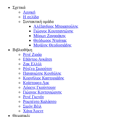
Σχετικά
Αρχική
Η σελίδα
Συντακτική ομάδα
Αλέξανδρος Μπριασούλης
Γιώργος Κουτσαντώνης
Μύρων Ζαχαράκης
Θεόδωρος Ντρίνιας
Μιχάλης Θεοδοσιάδης
Βιβλιοθήκη
Ρενέ Ζιράρ
Εβάντρο Αγκάτσι
Ζακ Ελλύλ
Ρότζερ Σκρούτον
Παναγιώτης Κονδύλης
Κορνήλιος Καστοριάδης
Κρίστοφερ Λας
Λόρενς Γκούντουιν
Γιώργος Κοντογιώργης
Ρενέ Γκενόν
Ρομπέρτο Καλάσσο
Σιμόν Βέιλ
Χάνα Άρεντ
Θεματικές