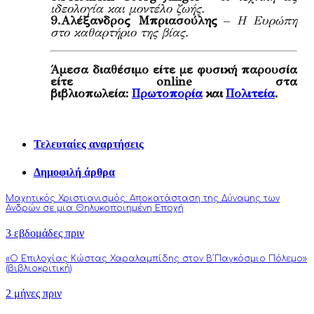
ιδεολογία και μοντέλο ζωής.
9.
Αλέξανδρος Μπριασούλης
– Η Ευρώπη
στο καθαρτήριο της βίας.
Άμεσα διαθέσιμο είτε με φυσική παρουσία
είτε online στα
βιβλιοπωλεία:
Πρωτοπορία
και
Πολιτεία
.
Τελευταίες αναρτήσεις
Δημοφιλή άρθρα
Μαχητικός Χριστιανισμός: Αποκατάσταση της Δύναμης των
Ανδρών σε μια Θηλυκοποιημένη Εποχή
3 εβδομάδες πριν
«Ο Επιλοχίας Κώστας Χαραλαμπίδης στον Β΄Παγκόσμιο Πόλεμο»
(βιβλιοκριτική)
2 μήνες πριν