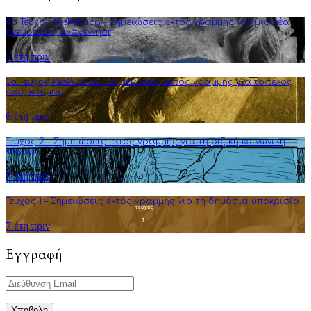
4o Τεύχος ResPublica – Σημειώσεις εκτός γραμμής για μια νέα
πνευματική αναγέννηση
5 έτη πριν
3o Τεύχος ResPublica – Σημειώσεις εκτός γραμμής για το τέλος
ενός κόσμου
6 έτη πριν
Τεύχος 2 – Σημειώσεις εκτός γραμμής για τη ριζική κοινωνική
αλλαγή
7 έτη πριν
Τεύχος 1 – Σημειώσεις εκτός γραμμής για τη δημόσια υποκρισία
7 έτη πριν
Εγγραφή