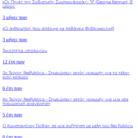
«Οι Πηγές της Σοβιετικής Συμπεριφοράς- “Χ” (George Kennan), β’
μέρος
3 μήνες πριν
«Ο άνθρωπος που απέτυχε να πεθάνει» (βιβλιοκριτική)
3 μήνες πριν
Ταυτότητα ιστολογίου
12 έτη πριν
3o Τεύχος ResPublica – Σημειώσεις εκτός γραμμής για το τέλος
ενός κόσμου
6 έτη πριν
4o Τεύχος ResPublica – Σημειώσεις εκτός γραμμής για μια νέα
πνευματική αναγέννηση
5 έτη πριν
Ο Κωνσταντίνος Γρίβας σε μια συζήτηση με μέλη του Res Publica
6 έτη πριν