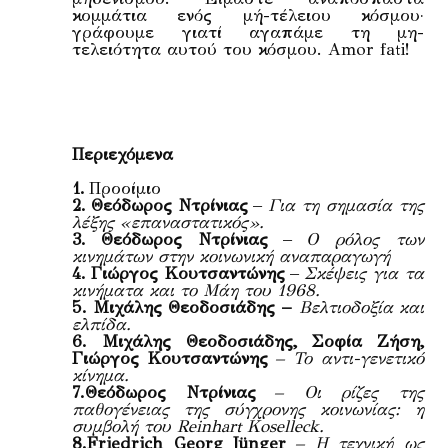
κομμάτια ενός μή-τέλειου κόσμου·
γράφουμε γιατί αγαπάμε τη μη-
τελειότητα αυτού του κόσμου. Amor fati!
Περιεχόμενα
1.
Προοίμιο
2.
Θεόδωρος Ντρίνιας
–
Για τη σημασία της
λέξης «επαναστατικός».
3.
Θεόδωρος Ντρίνιας
–
Ο ρόλος των
κινημάτων στην κοινωνική αναπαραγωγή
4.
Γιώργος Κουτσαντώνης
–
Σκέψεις για τα
κινήματα και το Μάη του 1968.
5. Μιχάλης Θεοδοσιάδης –
Βελτιοδοξία και
ελπίδα.
6. Μιχάλης Θεοδοσιάδης, Σοφία Ζήση,
Γιώργος Κουτσαντώνης
– Το αντι-γενετικό
κίνημα.
7.
Θεόδωρος Ντρίνιας
– Οι ρίζες της
παθογένειας της σύγχρονης κοινωνίας: η
συμβολή του Reinhart Koselleck.
8.
Friedrich Georg Jünger
– Η τεχνική ως