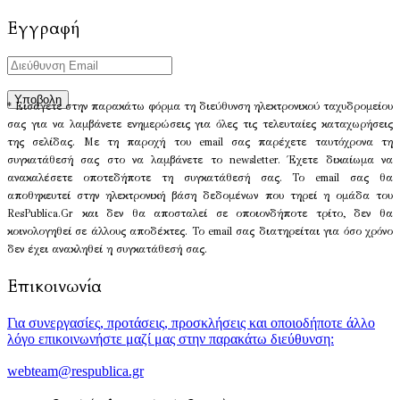
Εγγραφή
* Εισάγετε στην παρακάτω φόρμα τη διεύθυνση ηλεκτρονικού ταχυδρομείου
σας για να λαμβάνετε ενημερώσεις για όλες τις τελευταίες καταχωρήσεις
της σελίδας. Με τη παροχή του email σας παρέχετε ταυτόχρονα τη
συγκατάθεσή σας στο να λαμβάνετε το newsletter. Έχετε δικαίωμα να
ανακαλέσετε οποτεδήποτε τη συγκατάθεσή σας. Το email σας θα
αποθηκευτεί στην ηλεκτρονική βάση δεδομένων που τηρεί η ομάδα του
ResPublica.Gr και δεν θα αποσταλεί σε οποιονδήποτε τρίτο, δεν θα
κοινολογηθεί σε άλλους αποδέκτες. Το email σας διατηρείται για όσο χρόνο
δεν έχει ανακληθεί η συγκατάθεσή σας.
Επικοινωνία
Για συνεργασίες, προτάσεις, προσκλήσεις και οποιοδήποτε άλλο
λόγο επικοινωνήστε μαζί μας στην παρακάτω διεύθυνση:
webteam@respublica.gr