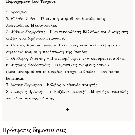
Περιεχόμενα 4ου Τεύχους
1.
Προοίμιο
2.
Elémire Zolla
– Τί είναι η παράδοση (μετάφραση
Αλέξανδρος Μπριασούλης).
3.
Μύρων Ζαχαράκης
– Η αντιπαράθεση Ελλάδας και Δύσης στη
σκέψη του Χρήστου Γιανναρά.
4.
Γιώργος Κουτσαντώνης
– Η ελληνική κλασσική σκέψη στον
σημερινό κόσμο: η περίπτωση της Ιταλίας.
5.
Θεόδωρος Ντρίνιας
– Η στροφή προς την περιφερειοποίηση.
6.
Μιχάλης Θεοδοσιάδης
– Βυζαντινές εκρήξεις λαϊκού
οικουμενισμού και ευκοσμίας: στοχασμοί πάνω στον homo
hellenicus.
7.
Μαρία Κορνάρου
– Κάλβος ο εθνικός ποιητής.
8.
Γεώργιος Δρίτσας
– Το Βυζάντιο μεταξύ «Μαγικής» ανατολής
και «Φαουστικής» Δύσης.
♣
Πρόσφατες δημοσιεύσεις