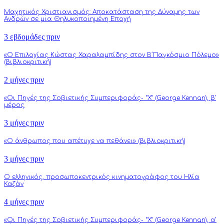
Μαχητικός Χριστιανισμός: Αποκατάσταση της Δύναμης των
Ανδρών σε μια Θηλυκοποιημένη Εποχή
3 εβδομάδες πριν
«Ο Επιλοχίας Κώστας Χαραλαμπίδης στον Β΄Παγκόσμιο Πόλεμο»
(βιβλιοκριτική)
2 μήνες πριν
«Οι Πηγές της Σοβιετικής Συμπεριφοράς- “Χ” (George Kennan), β’
μέρος
3 μήνες πριν
«Ο άνθρωπος που απέτυχε να πεθάνει» (βιβλιοκριτική)
3 μήνες πριν
Ο ελληνικός, προσωποκεντρικός κινηματογράφος του Ηλία
Καζάν
4 μήνες πριν
«Οι Πηγές της Σοβιετικής Συμπεριφοράς- “Χ” (George Kennan), α’