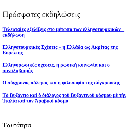
..
Πρόσφατες εκδηλώσεις
Τελευταίες εξελίξεις στο μέτωπο των ελληνοτουρκικών –
εκδήλωση
Ελληνοτουρκικές Σχέσεις – η Ελλάδα ως Ακρίτας της
Ευρώπης
Ελληνορωσικές σχέσεις, η ρωσική κοινωνία και ο
πανσλαβισμός
Ο σύγχρονος πόλεμος και η φιλοσοφία της σύγκρουσης
Τὸ Βυζάντιο καὶ ὁ διάλογος τοῦ Βυζαντινοῦ κόσμου μὲ τὴν
Ἱταλία καὶ τὸν Ἀραβικὸ κόσμο
Ταυτότητα
To Respublica.gr αποτελεί πρωτοβουλία ανθρώπων με στόχο την