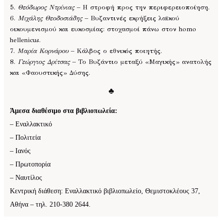
5.
Θεόδωρος Ντρίνιας
– Η στροφή προς την περιφερειοποίηση.
6.
Μιχάλης Θεοδοσιάδης
– Βυζαντινές εκρήξεις λαϊκού
οικουμενισμού και ευκοσμίας: στοχασμοί πάνω στον homo
hellenicus.
7.
Μαρία Κορνάρου
– Κάλβος ο εθνικός ποιητής.
8.
Γεώργιος Δρίτσας
– Το Βυζάντιο μεταξύ «Μαγικής» ανατολής
και «Φαουστικής» Δύσης.
♣
Άμεσα διαθέσιμο στα βιβλιοπωλεία:
– Εναλλακτικό
– Πολιτεία
– Ιανός
– Πρωτοπορία
– Ναυτίλος
Κεντρική διάθεση: Εναλλακτικό βιβλιοπωλείο, Θεμιστοκλέους 37,
Αθήνα – τηλ. 210-380 2644.