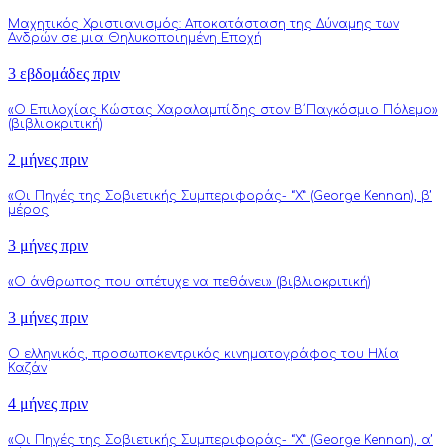
Μαχητικός Χριστιανισμός: Αποκατάσταση της Δύναμης των
Ανδρών σε μια Θηλυκοποιημένη Εποχή
3 εβδομάδες πριν
«Ο Επιλοχίας Κώστας Χαραλαμπίδης στον Β΄Παγκόσμιο Πόλεμο»
(βιβλιοκριτική)
2 μήνες πριν
«Οι Πηγές της Σοβιετικής Συμπεριφοράς- “Χ” (George Kennan), β’
μέρος
3 μήνες πριν
«Ο άνθρωπος που απέτυχε να πεθάνει» (βιβλιοκριτική)
3 μήνες πριν
Ο ελληνικός, προσωποκεντρικός κινηματογράφος του Ηλία
Καζάν
4 μήνες πριν
«Οι Πηγές της Σοβιετικής Συμπεριφοράς- “Χ” (George Kennan), α’