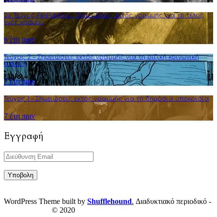
3o Τεύχος ResPublica – Σημειώσεις εκτός γραμμής για το τέλος
ενός κόσμου
6 έτη πριν
Τεύχος 2 – Σημειώσεις εκτός γραμμής για τη ριζική κοινωνική
αλλαγή
7 έτη πριν
Τεύχος 1 – Σημειώσεις εκτός γραμμής για τη δημόσια υποκρισία
7 έτη πριν
Εγγραφή
WordPress Theme built by
Shufflehound
.
Διαδυκτιακό περιοδικό -
ResPublica.gr
© 2020