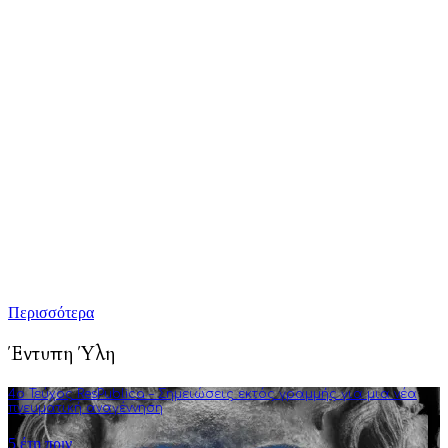
προώθηση άρθρων γνώμης και ανάλυσης που αφορούν και
επηρεάζουν κάθε πτυχή της ζωής: από την πολιτική, την
πνευματικότητα, την επιστήμη, την τέχνη και την τεχνολογία
μέχρι την καθημερινότητα, τους δεσμούς και τον τύπο
ανθρώπου του σύγχρονου δυτικού πολιτισμού.
Τούτη η προσπάθειά μας επικεντρώνεται κυρίως στην
καλλιέργεια της πολιτικής διαύγειας, αλλά και του ενεργού
κριτικού προβληματισμού. Σκοπός μας είναι να εμπλουτίσουμε
την ήδη υπάρχουσα γνώση αναλύσεις και συγγραφή άρθρων
που στοχεύουν στην πνευματική αναγέννηση και τη διεύρυνση
της φιλοσοφικής σκέψης.
Περισσότερα
Έντυπη Ύλη
4o Τεύχος ResPublica – Σημειώσεις εκτός γραμμής για μια νέα
πνευματική αναγέννηση
5 έτη πριν