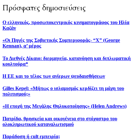
Πρόσφατες δημοσιεύσεις
Ο ελληνικός, προσωποκεντρικός κινηματογράφος του Ηλία
Καζάν
«Οι Πηγές της Σοβιετικής Συμπεριφοράς- “Χ” (George
Kennan), α’ μέρος
Το Διεθνές Δίκαιο: διερμηνεία, κατανόηση και διπλωματική
κουλτούρα*
Η ΕΕ και το τέλος των ανίερων ψευδαισθήσεων
Gilles Kepel: «Μήπως ο ισλαμισμός κερδίζει τη μάχη του
πολιτισμού;»
«H εποχή της Μεγάλης Θηλυκοποίησης» (Helen Andrews)
Πατρίδα, θρησκεία και οικογένεια στο στόχαστρο του
ολοκληρωτικού καταναλωτισμού
Παράδοση ή cult εμπειρία;