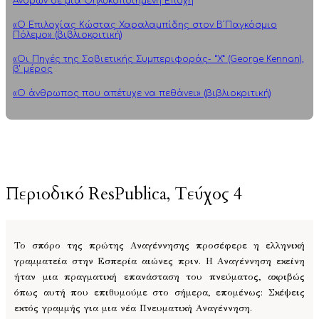
Ανδρών σε μια Θηλυκοποιημένη Εποχή
«Ο Επιλοχίας Κώστας Χαραλαμπίδης στον Β΄Παγκόσμιο
Πόλεμο» (βιβλιοκριτική)
«Οι Πηγές της Σοβιετικής Συμπεριφοράς- “Χ” (George Kennan),
β’ μέρος
«Ο άνθρωπος που απέτυχε να πεθάνει» (βιβλιοκριτική)
..
..
Περιοδικό ResPublica, Τεύχος 4
Το σπόρο της πρώτης Αναγέννησης προσέφερε η ελληνική
γραμματεία στην Εσπερία αιώνες πριν. Η Αναγέννηση εκείνη
ήταν μια πραγματική επανάσταση του πνεύματος, ακριβώς
όπως αυτή που επιθυμούμε στο σήμερα, επομένως: Σκέψεις
εκτός γραμμής για μια νέα Πνευματική Αναγέννηση.