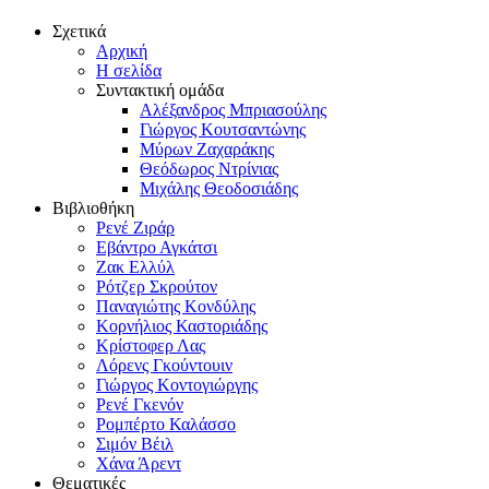
Σχετικά
Αρχική
Η σελίδα
Συντακτική ομάδα
Αλέξανδρος Μπριασούλης
Γιώργος Κουτσαντώνης
Μύρων Ζαχαράκης
Θεόδωρος Ντρίνιας
Μιχάλης Θεοδοσιάδης
Βιβλιοθήκη
Ρενέ Ζιράρ
Εβάντρο Αγκάτσι
Ζακ Ελλύλ
Ρότζερ Σκρούτον
Παναγιώτης Κονδύλης
Κορνήλιος Καστοριάδης
Κρίστοφερ Λας
Λόρενς Γκούντουιν
Γιώργος Κοντογιώργης
Ρενέ Γκενόν
Ρομπέρτο Καλάσσο
Σιμόν Βέιλ
Χάνα Άρεντ
Θεματικές