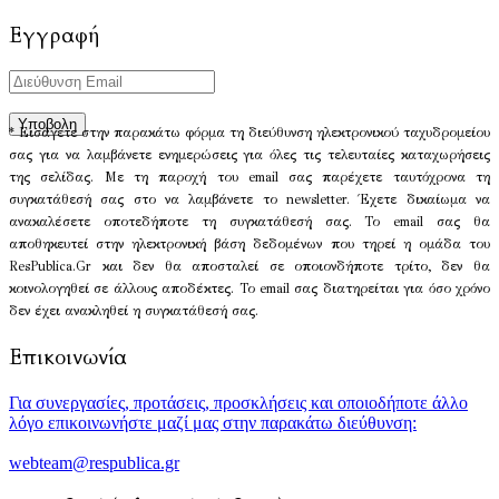
Εγγραφή
* Εισάγετε στην παρακάτω φόρμα τη διεύθυνση ηλεκτρονικού ταχυδρομείου
σας για να λαμβάνετε ενημερώσεις για όλες τις τελευταίες καταχωρήσεις
της σελίδας. Με τη παροχή του email σας παρέχετε ταυτόχρονα τη
συγκατάθεσή σας στο να λαμβάνετε το newsletter. Έχετε δικαίωμα να
ανακαλέσετε οποτεδήποτε τη συγκατάθεσή σας. Το email σας θα
αποθηκευτεί στην ηλεκτρονική βάση δεδομένων που τηρεί η ομάδα του
ResPublica.Gr και δεν θα αποσταλεί σε οποιονδήποτε τρίτο, δεν θα
κοινολογηθεί σε άλλους αποδέκτες. Το email σας διατηρείται για όσο χρόνο
δεν έχει ανακληθεί η συγκατάθεσή σας.
Επικοινωνία
Για συνεργασίες, προτάσεις, προσκλήσεις και οποιοδήποτε άλλο
λόγο επικοινωνήστε μαζί μας στην παρακάτω διεύθυνση:
webteam@respublica.gr