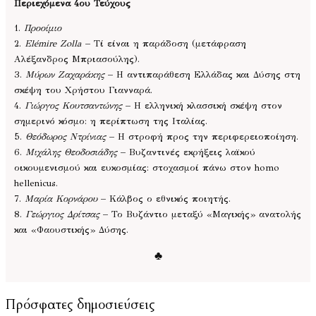
Περιεχόμενα 4ου Τεύχους
1.
Προοίμιο
2.
Elémire Zolla
– Τί είναι η παράδοση (μετάφραση
Αλέξανδρος Μπριασούλης).
3.
Μύρων Ζαχαράκης
– Η αντιπαράθεση Ελλάδας και Δύσης στη
σκέψη του Χρήστου Γιανναρά.
4.
Γιώργος Κουτσαντώνης
– Η ελληνική κλασσική σκέψη στον
σημερινό κόσμο: η περίπτωση της Ιταλίας.
5.
Θεόδωρος Ντρίνιας
– Η στροφή προς την περιφερειοποίηση.
6.
Μιχάλης Θεοδοσιάδης
– Βυζαντινές εκρήξεις λαϊκού
οικουμενισμού και ευκοσμίας: στοχασμοί πάνω στον homo
hellenicus.
7.
Μαρία Κορνάρου
– Κάλβος ο εθνικός ποιητής.
8.
Γεώργιος Δρίτσας
– Το Βυζάντιο μεταξύ «Μαγικής» ανατολής
και «Φαουστικής» Δύσης.
♣
Πρόσφατες δημοσιεύσεις