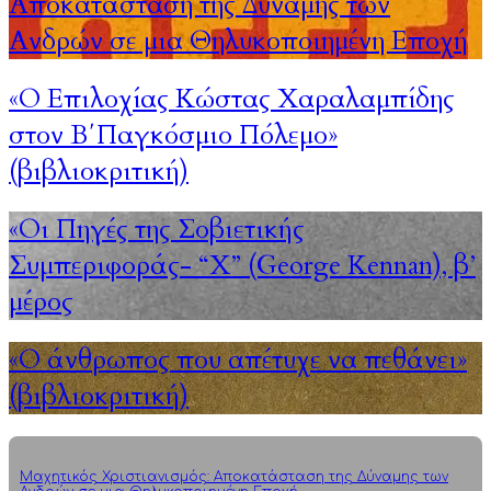
Αποκατάσταση της Δύναμης των
Ανδρών σε μια Θηλυκοποιημένη Εποχή
«Ο Επιλοχίας Κώστας Χαραλαμπίδης
στον Β΄Παγκόσμιο Πόλεμο»
(βιβλιοκριτική)
«Οι Πηγές της Σοβιετικής
Συμπεριφοράς- “Χ” (George Kennan), β’
μέρος
«Ο άνθρωπος που απέτυχε να πεθάνει»
(βιβλιοκριτική)
Μαχητικός Χριστιανισμός: Αποκατάσταση της Δύναμης των