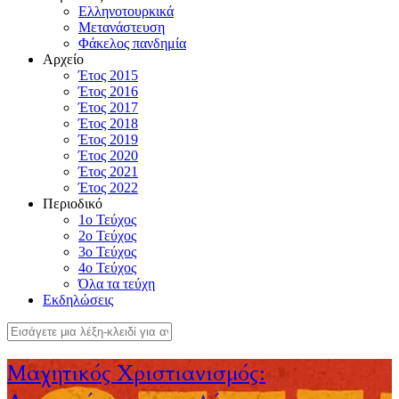
Ελληνοτουρκικά
Μετανάστευση
Φάκελος πανδημία
Αρχείο
Έτος 2015
Έτος 2016
Έτος 2017
Έτος 2018
Έτος 2019
Έτος 2020
Έτος 2021
Έτος 2022
Περιοδικό
1ο Τεύχος
2ο Τεύχος
3ο Τεύχος
4o Τεύχος
Όλα τα τεύχη
Εκδηλώσεις
Μαχητικός Χριστιανισμός: