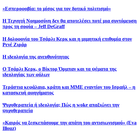
«Εσπεροφοβία: το μίσος για τον δυτικό πολιτισμό»
Η Τεχνητή Νοημοσύνη δεν θα αποτελέσει ποτέ μια συντόμευση
προς τη σοφία – Jeff DeGraff
Η δολοφονία του Τσάρλι Κερκ και η μιμητική επιθυμία στον
Ρενέ Ζιράρ
Η ιδεολογία της ανευθυνότητας
Ο Τσάρλι Κερκ, ο Βίκτορ Όρμπαν και τα ψέματα της
ιδεολογίας των φύλων
Τεράστια κεφάλαια, κράτη και ΜΜΕ εναντίον του Ισραήλ – η
κατασκευή αφηγήματος
Ψυχοθεραπεία ή ιδεολογία; Πώς η woke απαξιώνει την
ψυχοθεραπεία
«Καιρός να ξεσκεπάσουμε την απάτη του αντισιωνισμού» (Eva
Illοuz)