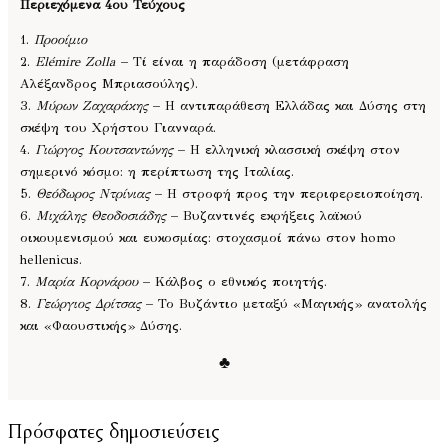
Περιεχόμενα 4ου Τεύχους
1.
Προοίμιο
2.
Elémire Zolla
– Τί είναι η παράδοση (μετάφραση
Αλέξανδρος Μπριασούλης).
3.
Μύρων Ζαχαράκης
– Η αντιπαράθεση Ελλάδας και Δύσης στη
σκέψη του Χρήστου Γιανναρά.
4.
Γιώργος Κουτσαντώνης
– Η ελληνική κλασσική σκέψη στον
σημερινό κόσμο: η περίπτωση της Ιταλίας.
5.
Θεόδωρος Ντρίνιας
– Η στροφή προς την περιφερειοποίηση.
6.
Μιχάλης Θεοδοσιάδης
– Βυζαντινές εκρήξεις λαϊκού
οικουμενισμού και ευκοσμίας: στοχασμοί πάνω στον homo
hellenicus.
7.
Μαρία Κορνάρου
– Κάλβος ο εθνικός ποιητής.
8.
Γεώργιος Δρίτσας
– Το Βυζάντιο μεταξύ «Μαγικής» ανατολής
και «Φαουστικής» Δύσης.
♣
Πρόσφατες δημοσιεύσεις