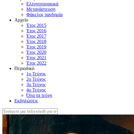
Ελληνοτουρκικά
Μετανάστευση
Φάκελος πανδημία
Αρχείο
Έτος 2015
Έτος 2016
Έτος 2017
Έτος 2018
Έτος 2019
Έτος 2020
Έτος 2021
Έτος 2022
Περιοδικό
1ο Τεύχος
2ο Τεύχος
3ο Τεύχος
4o Τεύχος
Όλα τα τεύχη
Εκδηλώσεις