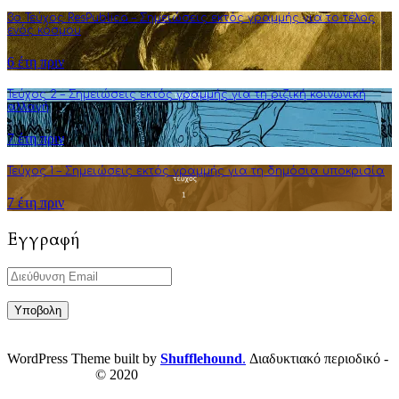
3o Τεύχος ResPublica – Σημειώσεις εκτός γραμμής για το τέλος
ενός κόσμου
6 έτη πριν
Τεύχος 2 – Σημειώσεις εκτός γραμμής για τη ριζική κοινωνική
αλλαγή
7 έτη πριν
Τεύχος 1 – Σημειώσεις εκτός γραμμής για τη δημόσια υποκρισία
7 έτη πριν
Εγγραφή
WordPress Theme built by
Shufflehound
.
Διαδυκτιακό περιοδικό -
ResPublica.gr
© 2020