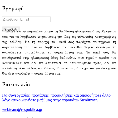
Εγγραφή
* Εισάγετε στην παρακάτω φόρμα τη διεύθυνση ηλεκτρονικού ταχυδρομείου
σας για να λαμβάνετε ενημερώσεις για όλες τις τελευταίες καταχωρήσεις
της σελίδας. Με τη παροχή του email σας παρέχετε ταυτόχρονα τη
συγκατάθεσή σας στο να λαμβάνετε το newsletter. Έχετε δικαίωμα να
ανακαλέσετε οποτεδήποτε τη συγκατάθεσή σας. Το email σας θα
αποθηκευτεί στην ηλεκτρονική βάση δεδομένων που τηρεί η ομάδα του
ResPublica.Gr και δεν θα αποσταλεί σε οποιονδήποτε τρίτο, δεν θα
κοινολογηθεί σε άλλους αποδέκτες. Το email σας διατηρείται για όσο χρόνο
δεν έχει ανακληθεί η συγκατάθεσή σας.
Επικοινωνία
Για συνεργασίες, προτάσεις, προσκλήσεις και οποιοδήποτε άλλο
λόγο επικοινωνήστε μαζί μας στην παρακάτω διεύθυνση:
webteam@respublica.gr