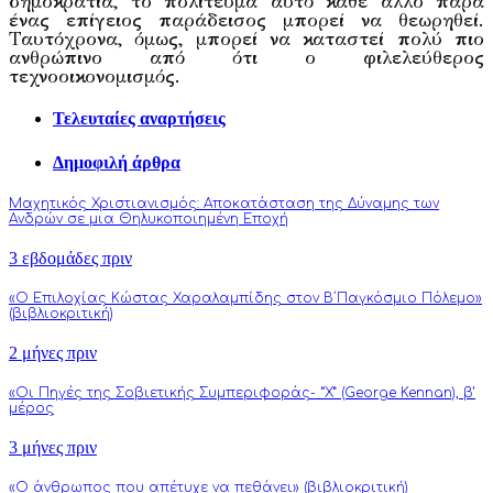
δημοκρατία, το πολίτευμα αυτό κάθε άλλο παρά
ένας επίγειος παράδεισος μπορεί να θεωρηθεί.
Ταυτόχρονα, όμως, μπορεί να καταστεί πολύ πιο
ανθρώπινο από ότι ο φιλελεύθερος
τεχνοοικονομισμός.
Τελευταίες αναρτήσεις
Δημοφιλή άρθρα
Μαχητικός Χριστιανισμός: Αποκατάσταση της Δύναμης των
Ανδρών σε μια Θηλυκοποιημένη Εποχή
3 εβδομάδες πριν
«Ο Επιλοχίας Κώστας Χαραλαμπίδης στον Β΄Παγκόσμιο Πόλεμο»
(βιβλιοκριτική)
2 μήνες πριν
«Οι Πηγές της Σοβιετικής Συμπεριφοράς- “Χ” (George Kennan), β’
μέρος
3 μήνες πριν
«Ο άνθρωπος που απέτυχε να πεθάνει» (βιβλιοκριτική)