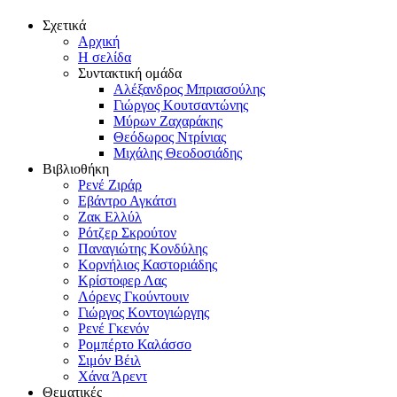
Σχετικά
Αρχική
Η σελίδα
Συντακτική ομάδα
Αλέξανδρος Μπριασούλης
Γιώργος Κουτσαντώνης
Μύρων Ζαχαράκης
Θεόδωρος Ντρίνιας
Μιχάλης Θεοδοσιάδης
Βιβλιοθήκη
Ρενέ Ζιράρ
Εβάντρο Αγκάτσι
Ζακ Ελλύλ
Ρότζερ Σκρούτον
Παναγιώτης Κονδύλης
Κορνήλιος Καστοριάδης
Κρίστοφερ Λας
Λόρενς Γκούντουιν
Γιώργος Κοντογιώργης
Ρενέ Γκενόν
Ρομπέρτο Καλάσσο
Σιμόν Βέιλ
Χάνα Άρεντ
Θεματικές