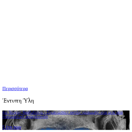
προώθηση άρθρων γνώμης και ανάλυσης που αφορούν και
επηρεάζουν κάθε πτυχή της ζωής: από την πολιτική, την
πνευματικότητα, την επιστήμη, την τέχνη και την τεχνολογία
μέχρι την καθημερινότητα, τους δεσμούς και τον τύπο
ανθρώπου του σύγχρονου δυτικού πολιτισμού.
Τούτη η προσπάθειά μας επικεντρώνεται κυρίως στην
καλλιέργεια της πολιτικής διαύγειας, αλλά και του ενεργού
κριτικού προβληματισμού. Σκοπός μας είναι να εμπλουτίσουμε
την ήδη υπάρχουσα γνώση αναλύσεις και συγγραφή άρθρων
που στοχεύουν στην πνευματική αναγέννηση και τη διεύρυνση
της φιλοσοφικής σκέψης.
Περισσότερα
Έντυπη Ύλη
4o Τεύχος ResPublica – Σημειώσεις εκτός γραμμής για μια νέα
πνευματική αναγέννηση
5 έτη πριν