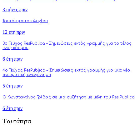
3 μήνες πριν
Ταυτότητα ιστολογίου
12 έτη πριν
3o Τεύχος ResPublica – Σημειώσεις εκτός γραμμής για το τέλος
ενός κόσμου
6 έτη πριν
4o Τεύχος ResPublica – Σημειώσεις εκτός γραμμής για μια νέα
πνευματική αναγέννηση
5 έτη πριν
Ο Κωνσταντίνος Γρίβας σε μια συζήτηση με μέλη του Res Publica
6 έτη πριν
Ταυτότητα
To Respublica.gr αποτελεί πρωτοβουλία ανθρώπων με στόχο την