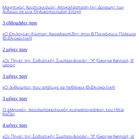
Μαχητικός Χριστιανισμός: Αποκατάσταση της Δύναμης των
Ανδρών σε μια Θηλυκοποιημένη Εποχή
3 εβδομάδες πριν
«Ο Επιλοχίας Κώστας Χαραλαμπίδης στον Β΄Παγκόσμιο Πόλεμο»
(βιβλιοκριτική)
2 μήνες πριν
«Οι Πηγές της Σοβιετικής Συμπεριφοράς- “Χ” (George Kennan), β’
μέρος
3 μήνες πριν
«Ο άνθρωπος που απέτυχε να πεθάνει» (βιβλιοκριτική)
3 μήνες πριν
Ο ελληνικός, προσωποκεντρικός κινηματογράφος του Ηλία
Καζάν
4 μήνες πριν
«Οι Πηγές της Σοβιετικής Συμπεριφοράς- “Χ” (George Kennan), α’