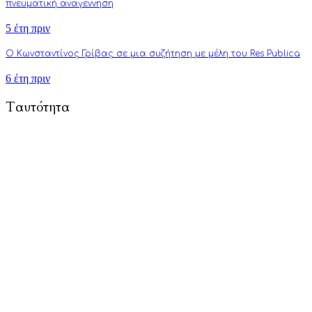
πνευματική αναγέννηση
5 έτη πριν
Ο Κωνσταντίνος Γρίβας σε μια συζήτηση με μέλη του Res Publica
6 έτη πριν
Ταυτότητα
To Respublica.gr αποτελεί πρωτοβουλία ανθρώπων με στόχο την
προώθηση άρθρων γνώμης και ανάλυσης που αφορούν και
επηρεάζουν κάθε πτυχή της ζωής: από την πολιτική, την
πνευματικότητα, την επιστήμη, την τέχνη και την τεχνολογία
μέχρι την καθημερινότητα, τους δεσμούς και τον τύπο
ανθρώπου του σύγχρονου δυτικού πολιτισμού.
Τούτη η προσπάθειά μας επικεντρώνεται κυρίως στην
καλλιέργεια της πολιτικής διαύγειας, αλλά και του ενεργού
κριτικού προβληματισμού. Σκοπός μας είναι να εμπλουτίσουμε
την ήδη υπάρχουσα γνώση αναλύσεις και συγγραφή άρθρων