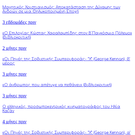
Μαχητικός Χριστιανισμός: Αποκατάσταση της Δύναμης των
Ανδρών σε μια Θηλυκοποιημένη Εποχή
3 εβδομάδες πριν
«Ο Επιλοχίας Κώστας Χαραλαμπίδης στον Β΄Παγκόσμιο Πόλεμο»
(βιβλιοκριτική)
2 μήνες πριν
«Οι Πηγές της Σοβιετικής Συμπεριφοράς- “Χ” (George Kennan), β’
μέρος
3 μήνες πριν
«Ο άνθρωπος που απέτυχε να πεθάνει» (βιβλιοκριτική)
3 μήνες πριν
Ο ελληνικός, προσωποκεντρικός κινηματογράφος του Ηλία
Καζάν
4 μήνες πριν
«Οι Πηγές της Σοβιετικής Συμπεριφοράς- “Χ” (George Kennan), α’