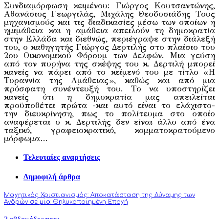
Συνδιαμόρφωση κειμένου: Γιώργος Κουτσαντώνης,
Αθανάσιος Γεωργιλάς, Μιχάλης Θεοδοσιάδης Τους
μηχανισμούς και τις διαδικασίες μέσω των οποίων η
ημιμάθεια και η αμάθεια απειλούν τη δημοκρατία
στην Ελλάδα και διεθνώς, περιέγραψε στην διάλεξή
του, ο καθηγητής Γιώργος Δερτιλής στο πλαίσιο του
2ου Οικονομικού Φόρουμ των Δελφών. Μια γεύση
από τον πυρήνα της σκέψης του κ. Δερτιλή μπορεί
κανείς να πάρει από το κείμενό του με τίτλο «Η
Τυραννία της Αμάθειας», καθώς και από μια
πρόσφατη συνέντευξή του. Το να υποστηρίζει
κανείς ότι η δημοκρατία μας απειλείται
προϋποθέτει πρώτα -και αυτό είναι το ελάχιστο-
την διευκρίνηση, πως το πολίτευμα στο οποίο
αναφέρεται ο κ. Δερτιλής δεν είναι άλλο από ένα
ταξικό, γραφειοκρατικό, κομματοκρατούμενο
μόρφωμα…
Τελευταίες αναρτήσεις
Δημοφιλή άρθρα
Μαχητικός Χριστιανισμός: Αποκατάσταση της Δύναμης των
Ανδρών σε μια Θηλυκοποιημένη Εποχή