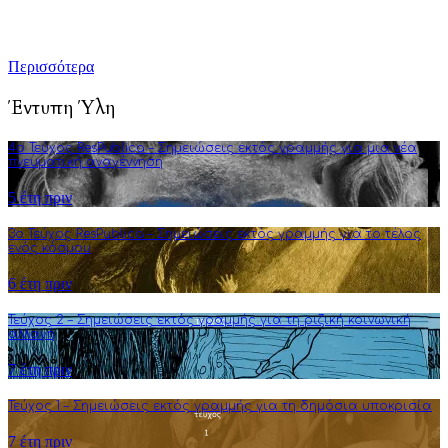
που στοχεύουν στην πνευματική αναγέννηση και τη διεύρυνση
της φιλοσοφικής σκέψης.
Περισσότερα
Έντυπη Ύλη
4o Τεύχος ResPublica – Σημειώσεις εκτός γραμμής για μια νέα
πνευματική αναγέννηση
5 έτη πριν
3o Τεύχος ResPublica – Σημειώσεις εκτός γραμμής για το τέλος
ενός κόσμου
6 έτη πριν
Τεύχος 2 – Σημειώσεις εκτός γραμμής για τη ριζική κοινωνική
αλλαγή
7 έτη πριν
Τεύχος 1 – Σημειώσεις εκτός γραμμής για τη δημόσια υποκρισία
7 έτη πριν