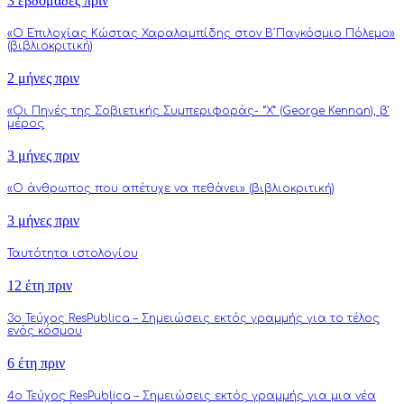
3 εβδομάδες πριν
«Ο Επιλοχίας Κώστας Χαραλαμπίδης στον Β΄Παγκόσμιο Πόλεμο»
(βιβλιοκριτική)
2 μήνες πριν
«Οι Πηγές της Σοβιετικής Συμπεριφοράς- “Χ” (George Kennan), β’
μέρος
3 μήνες πριν
«Ο άνθρωπος που απέτυχε να πεθάνει» (βιβλιοκριτική)
3 μήνες πριν
Ταυτότητα ιστολογίου
12 έτη πριν
3o Τεύχος ResPublica – Σημειώσεις εκτός γραμμής για το τέλος
ενός κόσμου
6 έτη πριν
4o Τεύχος ResPublica – Σημειώσεις εκτός γραμμής για μια νέα