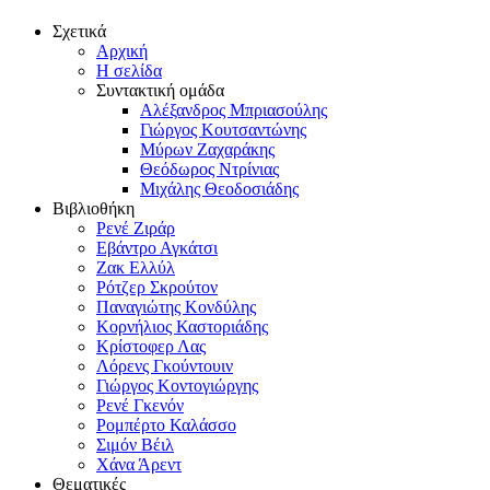
Σχετικά
Αρχική
Η σελίδα
Συντακτική ομάδα
Αλέξανδρος Μπριασούλης
Γιώργος Κουτσαντώνης
Μύρων Ζαχαράκης
Θεόδωρος Ντρίνιας
Μιχάλης Θεοδοσιάδης
Βιβλιοθήκη
Ρενέ Ζιράρ
Εβάντρο Αγκάτσι
Ζακ Ελλύλ
Ρότζερ Σκρούτον
Παναγιώτης Κονδύλης
Κορνήλιος Καστοριάδης
Κρίστοφερ Λας
Λόρενς Γκούντουιν
Γιώργος Κοντογιώργης
Ρενέ Γκενόν
Ρομπέρτο Καλάσσο
Σιμόν Βέιλ
Χάνα Άρεντ
Θεματικές