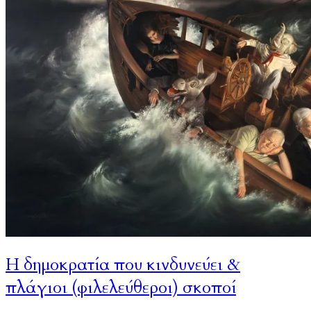
Η δημοκρατία που κινδυνεύει &
πλάγιοι (φιλελεύθεροι) σκοποί