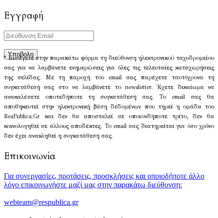
Εγγραφή
* Εισάγετε στην παρακάτω φόρμα τη διεύθυνση ηλεκτρονικού ταχυδρομείου
σας για να λαμβάνετε ενημερώσεις για όλες τις τελευταίες καταχωρήσεις
της σελίδας. Με τη παροχή του email σας παρέχετε ταυτόχρονα τη
συγκατάθεσή σας στο να λαμβάνετε το newsletter. Έχετε δικαίωμα να
ανακαλέσετε οποτεδήποτε τη συγκατάθεσή σας. Το email σας θα
αποθηκευτεί στην ηλεκτρονική βάση δεδομένων που τηρεί η ομάδα του
ResPublica.Gr και δεν θα αποσταλεί σε οποιονδήποτε τρίτο, δεν θα
κοινολογηθεί σε άλλους αποδέκτες. Το email σας διατηρείται για όσο χρόνο
δεν έχει ανακληθεί η συγκατάθεσή σας.
Επικοινωνία
Για συνεργασίες, προτάσεις, προσκλήσεις και οποιοδήποτε άλλο
λόγο επικοινωνήστε μαζί μας στην παρακάτω διεύθυνση:
webteam@respublica.gr