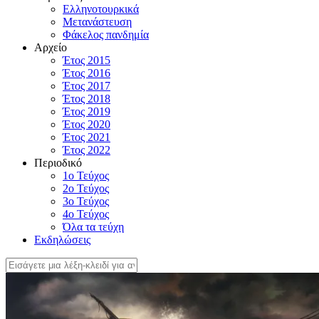
Ελληνοτουρκικά
Μετανάστευση
Φάκελος πανδημία
Αρχείο
Έτος 2015
Έτος 2016
Έτος 2017
Έτος 2018
Έτος 2019
Έτος 2020
Έτος 2021
Έτος 2022
Περιοδικό
1ο Τεύχος
2ο Τεύχος
3ο Τεύχος
4o Τεύχος
Όλα τα τεύχη
Εκδηλώσεις