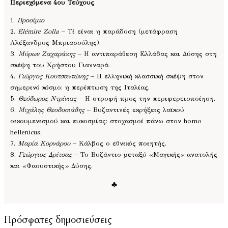
Περιεχόμενα 4ου Τεύχους
1.
Προοίμιο
2.
Elémire Zolla
– Τί είναι η παράδοση (μετάφραση
Αλέξανδρος Μπριασούλης).
3.
Μύρων Ζαχαράκης
– Η αντιπαράθεση Ελλάδας και Δύσης στη
σκέψη του Χρήστου Γιανναρά.
4.
Γιώργος Κουτσαντώνης
– Η ελληνική κλασσική σκέψη στον
σημερινό κόσμο: η περίπτωση της Ιταλίας.
5.
Θεόδωρος Ντρίνιας
– Η στροφή προς την περιφερειοποίηση.
6.
Μιχάλης Θεοδοσιάδης
– Βυζαντινές εκρήξεις λαϊκού
οικουμενισμού και ευκοσμίας: στοχασμοί πάνω στον homo
hellenicus.
7.
Μαρία Κορνάρου
– Κάλβος ο εθνικός ποιητής.
8.
Γεώργιος Δρίτσας
– Το Βυζάντιο μεταξύ «Μαγικής» ανατολής
και «Φαουστικής» Δύσης.
♣
Πρόσφατες δημοσιεύσεις