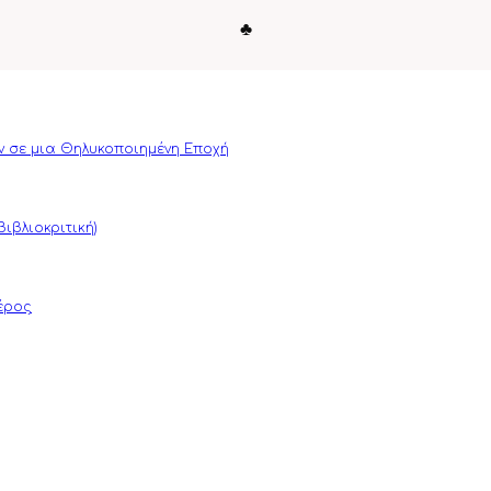
♣
ν σε μια Θηλυκοποιημένη Εποχή
ιβλιοκριτική)
μέρος