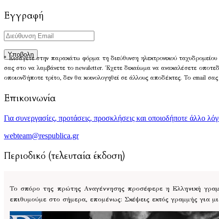
Εγγραφή
* Εισάγετε στην παρακάτω φόρμα τη διεύθυνση ηλεκτρονικού ταχυδρομείου 
σας στο να λαμβάνετε το newsletter. Έχετε δικαίωμα να ανακαλέσετε οποτε
οποιονδήποτε τρίτο, δεν θα κοινολογηθεί σε άλλους αποδέκτες. Το email σας
Επικοινωνία
Για συνεργασίες, προτάσεις, προσκλήσεις και οποιοδήποτε άλλο λό
webteam@respublica.gr
Περιοδικό (τελευταία έκδοση)
Το σπόρο της πρώτης Αναγέννησης προσέφερε η Ελληνική γραμμ
επιθυμούμε στο σήμερα, επομένως: Σκέψεις εκτός γραμμής για μ