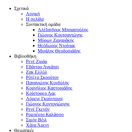
Σχετικά
Αρχική
Η σελίδα
Συντακτική ομάδα
Αλέξανδρος Μπριασούλης
Γιώργος Κουτσαντώνης
Μύρων Ζαχαράκης
Θεόδωρος Ντρίνιας
Μιχάλης Θεοδοσιάδης
Βιβλιοθήκη
Ρενέ Ζιράρ
Εβάντρο Αγκάτσι
Ζακ Ελλύλ
Ρότζερ Σκρούτον
Παναγιώτης Κονδύλης
Κορνήλιος Καστοριάδης
Κρίστοφερ Λας
Λόρενς Γκούντουιν
Γιώργος Κοντογιώργης
Ρενέ Γκενόν
Ρομπέρτο Καλάσσο
Σιμόν Βέιλ
Χάνα Άρεντ
Θεματικές