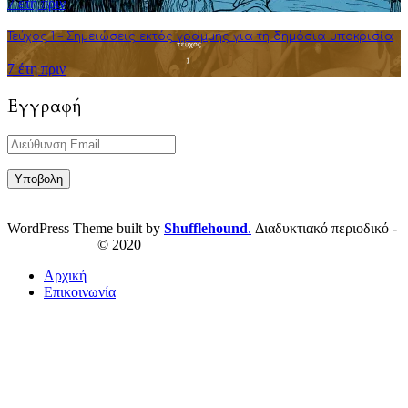
7 έτη πριν
Τεύχος 1 – Σημειώσεις εκτός γραμμής για τη δημόσια υποκρισία
7 έτη πριν
Εγγραφή
WordPress Theme built by
Shufflehound
.
Διαδυκτιακό περιοδικό -
ResPublica.gr
© 2020
Αρχική
Επικοινωνία