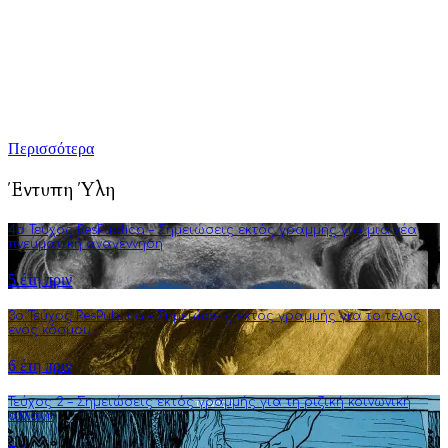
καλλιέργεια της πολιτικής διαύγειας, αλλά και του ενεργού
κριτικού προβληματισμού. Σκοπός μας είναι να εμπλουτίσουμε
την ήδη υπάρχουσα γνώση αναλύσεις και συγγραφή άρθρων
που στοχεύουν στην πνευματική αναγέννηση και τη διεύρυνση
της φιλοσοφικής σκέψης.
Περισσότερα
Έντυπη Ύλη
4o Τεύχος ResPublica – Σημειώσεις εκτός γραμμής για μια νέα
πνευματική αναγέννηση
5 έτη πριν
3o Τεύχος ResPublica – Σημειώσεις εκτός γραμμής για το τέλος
ενός κόσμου
6 έτη πριν
Τεύχος 2 – Σημειώσεις εκτός γραμμής για τη ριζική κοινωνική
αλλαγή