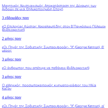
Μαχητικός Χριστιανισμός: Αποκατάσταση της Δύναμης των
Ανδρών σε μια Θηλυκοποιημένη Εποχή
3 εβδομάδες πριν
«Ο Επιλοχίας Κώστας Χαραλαμπίδης στον Β΄Παγκόσμιο Πόλεμο»
(βιβλιοκριτική)
2 μήνες πριν
«Οι Πηγές της Σοβιετικής Συμπεριφοράς- “Χ” (George Kennan), β’
μέρος
3 μήνες πριν
«Ο άνθρωπος που απέτυχε να πεθάνει» (βιβλιοκριτική)
3 μήνες πριν
Ο ελληνικός, προσωποκεντρικός κινηματογράφος του Ηλία
Καζάν
4 μήνες πριν
«Οι Πηγές της Σοβιετικής Συμπεριφοράς- “Χ” (George Kennan), α’