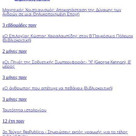
Μαχητικός Χριστιανισμός: Αποκατάσταση της Δύναμης των
Ανδρών σε μια Θηλυκοποιημένη Εποχή
3 εβδομάδες πριν
«Ο Επιλοχίας Κώστας Χαραλαμπίδης στον Β΄Παγκόσμιο Πόλεμο»
(βιβλιοκριτική)
2 μήνες πριν
«Οι Πηγές της Σοβιετικής Συμπεριφοράς- “Χ” (George Kennan), β’
μέρος
3 μήνες πριν
«Ο άνθρωπος που απέτυχε να πεθάνει» (βιβλιοκριτική)
3 μήνες πριν
Ταυτότητα ιστολογίου
12 έτη πριν
3o Τεύχος ResPublica – Σημειώσεις εκτός γραμμής για το τέλος