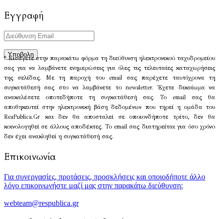
Εγγραφή
* Εισάγετε στην παρακάτω φόρμα τη διεύθυνση ηλεκτρονικού ταχυδρομείου
σας για να λαμβάνετε ενημερώσεις για όλες τις τελευταίες καταχωρήσεις
της σελίδας. Με τη παροχή του email σας παρέχετε ταυτόχρονα τη
συγκατάθεσή σας στο να λαμβάνετε το newsletter. Έχετε δικαίωμα να
ανακαλέσετε οποτεδήποτε τη συγκατάθεσή σας. Το email σας θα
αποθηκευτεί στην ηλεκτρονική βάση δεδομένων που τηρεί η ομάδα του
ResPublica.Gr και δεν θα αποσταλεί σε οποιονδήποτε τρίτο, δεν θα
κοινολογηθεί σε άλλους αποδέκτες. Το email σας διατηρείται για όσο χρόνο
δεν έχει ανακληθεί η συγκατάθεσή σας.
Επικοινωνία
Για συνεργασίες, προτάσεις, προσκλήσεις και οποιοδήποτε άλλο
λόγο επικοινωνήστε μαζί μας στην παρακάτω διεύθυνση:
webteam@respublica.gr