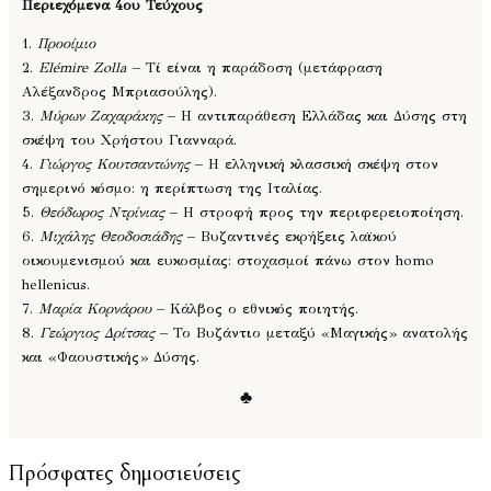
Περιεχόμενα 4ου Τεύχους
1.
Προοίμιο
2.
Elémire Zolla
– Τί είναι η παράδοση (μετάφραση
Αλέξανδρος Μπριασούλης).
3.
Μύρων Ζαχαράκης
– Η αντιπαράθεση Ελλάδας και Δύσης στη
σκέψη του Χρήστου Γιανναρά.
4.
Γιώργος Κουτσαντώνης
– Η ελληνική κλασσική σκέψη στον
σημερινό κόσμο: η περίπτωση της Ιταλίας.
5.
Θεόδωρος Ντρίνιας
– Η στροφή προς την περιφερειοποίηση.
6.
Μιχάλης Θεοδοσιάδης
– Βυζαντινές εκρήξεις λαϊκού
οικουμενισμού και ευκοσμίας: στοχασμοί πάνω στον homo
hellenicus.
7.
Μαρία Κορνάρου
– Κάλβος ο εθνικός ποιητής.
8.
Γεώργιος Δρίτσας
– Το Βυζάντιο μεταξύ «Μαγικής» ανατολής
και «Φαουστικής» Δύσης.
♣
Πρόσφατες δημοσιεύσεις