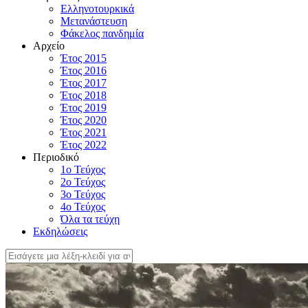
Ελληνοτουρκικά
Μετανάστευση
Φάκελος πανδημία
Αρχείο
Έτος 2015
Έτος 2016
Έτος 2017
Έτος 2018
Έτος 2019
Έτος 2020
Έτος 2021
Έτος 2022
Περιοδικό
1ο Τεύχος
2ο Τεύχος
3ο Τεύχος
4o Τεύχος
Όλα τα τεύχη
Εκδηλώσεις