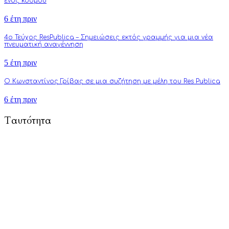
ενός κόσμου
6 έτη πριν
4o Τεύχος ResPublica – Σημειώσεις εκτός γραμμής για μια νέα
πνευματική αναγέννηση
5 έτη πριν
Ο Κωνσταντίνος Γρίβας σε μια συζήτηση με μέλη του Res Publica
6 έτη πριν
Ταυτότητα
To Respublica.gr αποτελεί πρωτοβουλία ανθρώπων με στόχο την
προώθηση άρθρων γνώμης και ανάλυσης που αφορούν και
επηρεάζουν κάθε πτυχή της ζωής: από την πολιτική, την
πνευματικότητα, την επιστήμη, την τέχνη και την τεχνολογία
μέχρι την καθημερινότητα, τους δεσμούς και τον τύπο
ανθρώπου του σύγχρονου δυτικού πολιτισμού.
Τούτη η προσπάθειά μας επικεντρώνεται κυρίως στην