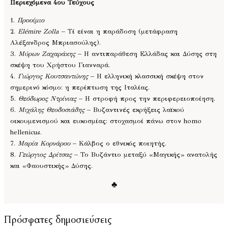
Περιεχόμενα 4ου Τεύχους
1.
Προοίμιο
2.
Elémire Zolla
– Τί είναι η παράδοση (μετάφραση
Αλέξανδρος Μπριασούλης).
3.
Μύρων Ζαχαράκης
– Η αντιπαράθεση Ελλάδας και Δύσης στη
σκέψη του Χρήστου Γιανναρά.
4.
Γιώργος Κουτσαντώνης
– Η ελληνική κλασσική σκέψη στον
σημερινό κόσμο: η περίπτωση της Ιταλίας.
5.
Θεόδωρος Ντρίνιας
– Η στροφή προς την περιφερειοποίηση.
6.
Μιχάλης Θεοδοσιάδης
– Βυζαντινές εκρήξεις λαϊκού
οικουμενισμού και ευκοσμίας: στοχασμοί πάνω στον homo
hellenicus.
7.
Μαρία Κορνάρου
– Κάλβος ο εθνικός ποιητής.
8.
Γεώργιος Δρίτσας
– Το Βυζάντιο μεταξύ «Μαγικής» ανατολής
και «Φαουστικής» Δύσης.
♣
Πρόσφατες δημοσιεύσεις