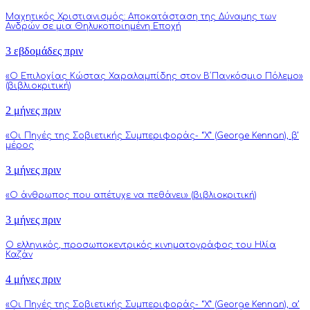
Μαχητικός Χριστιανισμός: Αποκατάσταση της Δύναμης των
Ανδρών σε μια Θηλυκοποιημένη Εποχή
3 εβδομάδες πριν
«Ο Επιλοχίας Κώστας Χαραλαμπίδης στον Β΄Παγκόσμιο Πόλεμο»
(βιβλιοκριτική)
2 μήνες πριν
«Οι Πηγές της Σοβιετικής Συμπεριφοράς- “Χ” (George Kennan), β’
μέρος
3 μήνες πριν
«Ο άνθρωπος που απέτυχε να πεθάνει» (βιβλιοκριτική)
3 μήνες πριν
Ο ελληνικός, προσωποκεντρικός κινηματογράφος του Ηλία
Καζάν
4 μήνες πριν
«Οι Πηγές της Σοβιετικής Συμπεριφοράς- “Χ” (George Kennan), α’