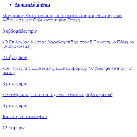
Δημοφιλή άρθρα
Μαχητικός Χριστιανισμός: Αποκατάσταση της Δύναμης των
Ανδρών σε μια Θηλυκοποιημένη Εποχή
3 εβδομάδες πριν
«Ο Επιλοχίας Κώστας Χαραλαμπίδης στον Β΄Παγκόσμιο Πόλεμο»
(βιβλιοκριτική)
2 μήνες πριν
«Οι Πηγές της Σοβιετικής Συμπεριφοράς- “Χ” (George Kennan), β’
μέρος
3 μήνες πριν
«Ο άνθρωπος που απέτυχε να πεθάνει» (βιβλιοκριτική)
3 μήνες πριν
Ταυτότητα ιστολογίου
12 έτη πριν