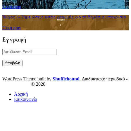
7 έτη πριν
Τεύχος 1 – Σημειώσεις εκτός γραμμής για τη δημόσια υποκρισία
7 έτη πριν
Εγγραφή
WordPress Theme built by
Shufflehound
.
Διαδυκτιακό περιοδικό -
ResPublica.gr
© 2020
Αρχική
Επικοινωνία