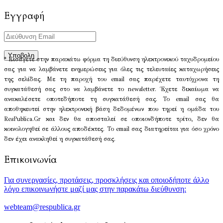
Εγγραφή
* Εισάγετε στην παρακάτω φόρμα τη διεύθυνση ηλεκτρονικού ταχυδρομείου
σας για να λαμβάνετε ενημερώσεις για όλες τις τελευταίες καταχωρήσεις
της σελίδας. Με τη παροχή του email σας παρέχετε ταυτόχρονα τη
συγκατάθεσή σας στο να λαμβάνετε το newsletter. Έχετε δικαίωμα να
ανακαλέσετε οποτεδήποτε τη συγκατάθεσή σας. Το email σας θα
αποθηκευτεί στην ηλεκτρονική βάση δεδομένων που τηρεί η ομάδα του
ResPublica.Gr και δεν θα αποσταλεί σε οποιονδήποτε τρίτο, δεν θα
κοινολογηθεί σε άλλους αποδέκτες. Το email σας διατηρείται για όσο χρόνο
δεν έχει ανακληθεί η συγκατάθεσή σας.
Επικοινωνία
Για συνεργασίες, προτάσεις, προσκλήσεις και οποιοδήποτε άλλο
λόγο επικοινωνήστε μαζί μας στην παρακάτω διεύθυνση:
webteam@respublica.gr