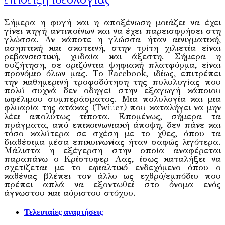
Σήμερα η φυγή και η αποξένωση μοιάζει να έχει
γίνει πηγή αντιποίνων και να έχει παρεισφρήσει στη
γλώσσα. Αν κάποτε η γλώσσα ήταν αινιγματική,
ασηπτική και σκοτεινή, στην τρίτη χιλιετία είναι
ρεβανσιστική, χυδαία και άξεστη. Σήμερα η
συζήτηση, σε οριζόντια ψηφιακή πλατφόρμα, είναι
προνόμιο όλων μας. Το Facebook, ιδίως, επιτρέπει
την καθημερινή τροφοδότηση της πολυλογίας που
πολύ συχνά δεν οδηγεί στην εξαγωγή κάποιου
ωφέλιμου συμπεράσματος. Μια πολυλογία και μια
φλυαρία της ατάκας (Twitter) που καταλήγει να μην
λέει απολύτως τίποτα. Επομένως, σήμερα τα
πράγματα, από επικοινωνιακή άποψη, δεν πάνε και
τόσο καλύτερα σε σχέση με το χθες, όπου τα
διαθέσιμα μέσα επικοινωνίας ήταν σαφώς λιγότερα.
Μάλιστα η εξέγερση στην οποία αναφέρεται
παραπάνω ο Κρίστοφερ Λας, ίσως καταλήξει να
σχετίζεται με το εφιαλτικό ενδεχόμενο όπου ο
καθένας βλέπει τον άλλο ως εχθρό/εμπόδιο που
πρέπει απλά να εξοντωθεί στο όνομα ενός
άγνωστου και αόριστου στόχου.
Τελευταίες αναρτήσεις