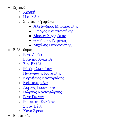
Σχετικά
Αρχική
Η σελίδα
Συντακτική ομάδα
Αλέξανδρος Μπριασούλης
Γιώργος Κουτσαντώνης
Μύρων Ζαχαράκης
Θεόδωρος Ντρίνιας
Μιχάλης Θεοδοσιάδης
Βιβλιοθήκη
Ρενέ Ζιράρ
Εβάντρο Αγκάτσι
Ζακ Ελλύλ
Ρότζερ Σκρούτον
Παναγιώτης Κονδύλης
Κορνήλιος Καστοριάδης
Κρίστοφερ Λας
Λόρενς Γκούντουιν
Γιώργος Κοντογιώργης
Ρενέ Γκενόν
Ρομπέρτο Καλάσσο
Σιμόν Βέιλ
Χάνα Άρεντ
Θεματικές