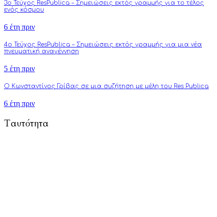
3o Τεύχος ResPublica – Σημειώσεις εκτός γραμμής για το τέλος
ενός κόσμου
6 έτη πριν
4o Τεύχος ResPublica – Σημειώσεις εκτός γραμμής για μια νέα
πνευματική αναγέννηση
5 έτη πριν
Ο Κωνσταντίνος Γρίβας σε μια συζήτηση με μέλη του Res Publica
6 έτη πριν
Ταυτότητα
To Respublica.gr αποτελεί πρωτοβουλία ανθρώπων με στόχο την
προώθηση άρθρων γνώμης και ανάλυσης που αφορούν και
επηρεάζουν κάθε πτυχή της ζωής: από την πολιτική, την
πνευματικότητα, την επιστήμη, την τέχνη και την τεχνολογία
μέχρι την καθημερινότητα, τους δεσμούς και τον τύπο
ανθρώπου του σύγχρονου δυτικού πολιτισμού.