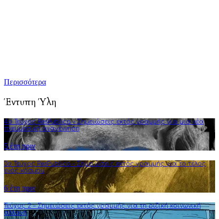
Τούτη η προσπάθειά μας επικεντρώνεται κυρίως στην
καλλιέργεια της πολιτικής διαύγειας, αλλά και του ενεργού
κριτικού προβληματισμού. Σκοπός μας είναι να εμπλουτίσουμε
την ήδη υπάρχουσα γνώση αναλύσεις και συγγραφή άρθρων
που στοχεύουν στην πνευματική αναγέννηση και τη διεύρυνση
της φιλοσοφικής σκέψης.
Περισσότερα
Έντυπη Ύλη
4o Τεύχος ResPublica – Σημειώσεις εκτός γραμμής για μια νέα
πνευματική αναγέννηση
5 έτη πριν
3o Τεύχος ResPublica – Σημειώσεις εκτός γραμμής για το τέλος
ενός κόσμου
6 έτη πριν
Τεύχος 2 – Σημειώσεις εκτός γραμμής για τη ριζική κοινωνική
αλλαγή