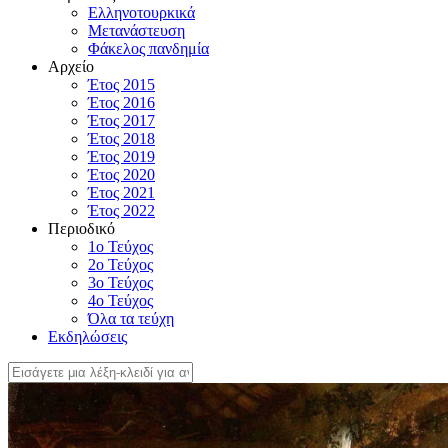
Ελληνοτουρκικά
Μετανάστευση
Φάκελος πανδημία
Αρχείο
Έτος 2015
Έτος 2016
Έτος 2017
Έτος 2018
Έτος 2019
Έτος 2020
Έτος 2021
Έτος 2022
Περιοδικό
1ο Τεύχος
2ο Τεύχος
3ο Τεύχος
4o Τεύχος
Όλα τα τεύχη
Εκδηλώσεις