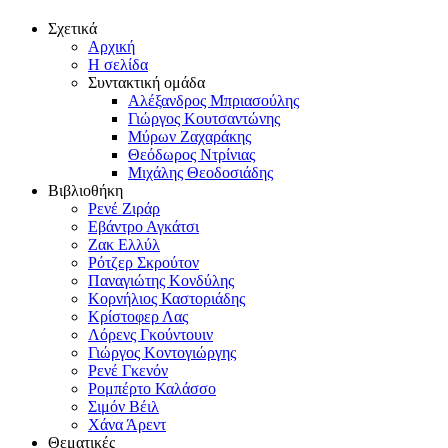
Σχετικά
Αρχική
Η σελίδα
Συντακτική ομάδα
Αλέξανδρος Μπριασούλης
Γιώργος Κουτσαντώνης
Μύρων Ζαχαράκης
Θεόδωρος Ντρίνιας
Μιχάλης Θεοδοσιάδης
Βιβλιοθήκη
Ρενέ Ζιράρ
Εβάντρο Αγκάτσι
Ζακ Ελλύλ
Ρότζερ Σκρούτον
Παναγιώτης Κονδύλης
Κορνήλιος Καστοριάδης
Κρίστοφερ Λας
Λόρενς Γκούντουιν
Γιώργος Κοντογιώργης
Ρενέ Γκενόν
Ρομπέρτο Καλάσσο
Σιμόν Βέιλ
Χάνα Άρεντ
Θεματικές