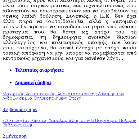
μηχανισμός προς κάτι καλύτερο, καθώς οι δομές του
είναι τόσο συγκεντρωτικές και τεχνοελιτίστικες που
αδυνατούν να εσωτερικεύσουν και να προβάλουν τη
γενική λαϊκή βούληση. Συνεπώς, η Ε.Ε. δεν έχει
άλλο παρά να (αυτο)διαλυθεί, αλλά η «επόμενη
μέρα» θα πρέπει να συνοδεύεται ρητά από κάποιο
πρόταγμα που θα θέτει ως στόχο του τη
δημοκρατία, τη δημιουργία ανοικτών δικτύων
αλληλεγγύης και πολιτισμικής επαφής των λαών
που, ταυτόχρονα, θα ασκεί έλεγχο με στόχο καμία
τοπική απόφαση να μην μπορεί να παραβιαστεί από
κεντρικούς μηχανισμούς και για κανέναν λόγο…
Τελευταίες αναρτήσεις
Δημοφιλή άρθρα
Μαχητικός Χριστιανισμός: Αποκατάσταση της Δύναμης των
Ανδρών σε μια Θηλυκοποιημένη Εποχή
3 εβδομάδες πριν
«Ο Επιλοχίας Κώστας Χαραλαμπίδης στον Β΄Παγκόσμιο Πόλεμο»
(βιβλιοκριτική)
2 μήνες πριν