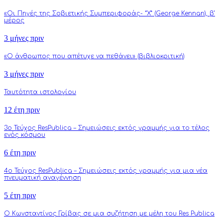
«Οι Πηγές της Σοβιετικής Συμπεριφοράς- “Χ” (George Kennan), β’
μέρος
3 μήνες πριν
«Ο άνθρωπος που απέτυχε να πεθάνει» (βιβλιοκριτική)
3 μήνες πριν
Ταυτότητα ιστολογίου
12 έτη πριν
3o Τεύχος ResPublica – Σημειώσεις εκτός γραμμής για το τέλος
ενός κόσμου
6 έτη πριν
4o Τεύχος ResPublica – Σημειώσεις εκτός γραμμής για μια νέα
πνευματική αναγέννηση
5 έτη πριν
Ο Κωνσταντίνος Γρίβας σε μια συζήτηση με μέλη του Res Publica