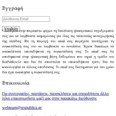
Εγγραφή
* Εισάγετε στην παρακάτω φόρμα τη διεύθυνση ηλεκτρονικού ταχυδρομείου
σας για να λαμβάνετε ενημερώσεις για όλες τις τελευταίες καταχωρήσεις
της σελίδας. Με τη παροχή του email σας παρέχετε ταυτόχρονα τη
συγκατάθεσή σας στο να λαμβάνετε το newsletter. Έχετε δικαίωμα να
ανακαλέσετε οποτεδήποτε τη συγκατάθεσή σας. Το email σας θα
αποθηκευτεί στην ηλεκτρονική βάση δεδομένων που τηρεί η ομάδα του
ResPublica.Gr και δεν θα αποσταλεί σε οποιονδήποτε τρίτο, δεν θα
κοινολογηθεί σε άλλους αποδέκτες. Το email σας διατηρείται για όσο χρόνο
δεν έχει ανακληθεί η συγκατάθεσή σας.
Επικοινωνία
Για συνεργασίες, προτάσεις, προσκλήσεις και οποιοδήποτε άλλο
λόγο επικοινωνήστε μαζί μας στην παρακάτω διεύθυνση:
webteam@respublica.gr