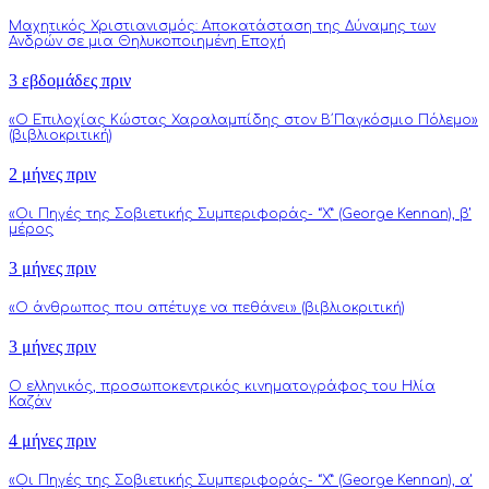
Μαχητικός Χριστιανισμός: Αποκατάσταση της Δύναμης των
Ανδρών σε μια Θηλυκοποιημένη Εποχή
3 εβδομάδες πριν
«Ο Επιλοχίας Κώστας Χαραλαμπίδης στον Β΄Παγκόσμιο Πόλεμο»
(βιβλιοκριτική)
2 μήνες πριν
«Οι Πηγές της Σοβιετικής Συμπεριφοράς- “Χ” (George Kennan), β’
μέρος
3 μήνες πριν
«Ο άνθρωπος που απέτυχε να πεθάνει» (βιβλιοκριτική)
3 μήνες πριν
Ο ελληνικός, προσωποκεντρικός κινηματογράφος του Ηλία
Καζάν
4 μήνες πριν
«Οι Πηγές της Σοβιετικής Συμπεριφοράς- “Χ” (George Kennan), α’