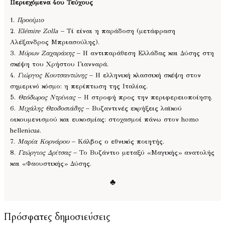
Περιεχόμενα 4ου Τεύχους
1.
Προοίμιο
2.
Elémire Zolla
– Τί είναι η παράδοση (μετάφραση
Αλέξανδρος Μπριασούλης).
3.
Μύρων Ζαχαράκης
– Η αντιπαράθεση Ελλάδας και Δύσης στη
σκέψη του Χρήστου Γιανναρά.
4.
Γιώργος Κουτσαντώνης
– Η ελληνική κλασσική σκέψη στον
σημερινό κόσμο: η περίπτωση της Ιταλίας.
5.
Θεόδωρος Ντρίνιας
– Η στροφή προς την περιφερειοποίηση.
6.
Μιχάλης Θεοδοσιάδης
– Βυζαντινές εκρήξεις λαϊκού
οικουμενισμού και ευκοσμίας: στοχασμοί πάνω στον homo
hellenicus.
7.
Μαρία Κορνάρου
– Κάλβος ο εθνικός ποιητής.
8.
Γεώργιος Δρίτσας
– Το Βυζάντιο μεταξύ «Μαγικής» ανατολής
και «Φαουστικής» Δύσης.
♣
Πρόσφατες δημοσιεύσεις