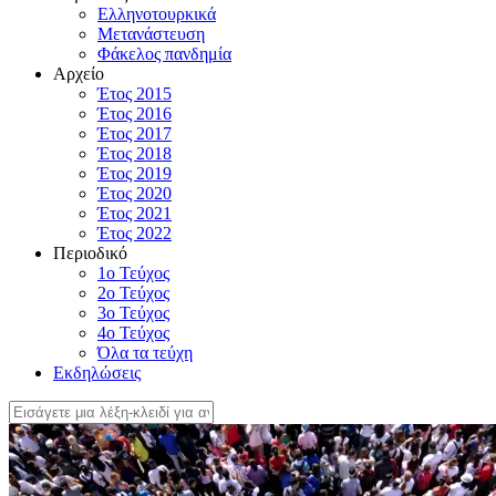
Ελληνοτουρκικά
Μετανάστευση
Φάκελος πανδημία
Αρχείο
Έτος 2015
Έτος 2016
Έτος 2017
Έτος 2018
Έτος 2019
Έτος 2020
Έτος 2021
Έτος 2022
Περιοδικό
1ο Τεύχος
2ο Τεύχος
3ο Τεύχος
4o Τεύχος
Όλα τα τεύχη
Εκδηλώσεις