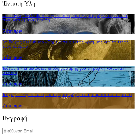
Έντυπη Ύλη
4o Τεύχος ResPublica – Σημειώσεις εκτός γραμμής για μια νέα
πνευματική αναγέννηση
5 έτη πριν
3o Τεύχος ResPublica – Σημειώσεις εκτός γραμμής για το τέλος
ενός κόσμου
6 έτη πριν
Τεύχος 2 – Σημειώσεις εκτός γραμμής για τη ριζική κοινωνική
αλλαγή
7 έτη πριν
Τεύχος 1 – Σημειώσεις εκτός γραμμής για τη δημόσια υποκρισία
7 έτη πριν
Εγγραφή