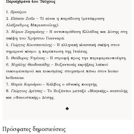
Περιεχόμενα 4ου Τεύχους
1.
Προοίμιο
2.
Elémire Zolla
– Τί είναι η παράδοση (μετάφραση
Αλέξανδρος Μπριασούλης).
3.
Μύρων Ζαχαράκης
– Η αντιπαράθεση Ελλάδας και Δύσης στη
σκέψη του Χρήστου Γιανναρά.
4.
Γιώργος Κουτσαντώνης
– Η ελληνική κλασσική σκέψη στον
σημερινό κόσμο: η περίπτωση της Ιταλίας.
5.
Θεόδωρος Ντρίνιας
– Η στροφή προς την περιφερειοποίηση.
6.
Μιχάλης Θεοδοσιάδης
– Βυζαντινές εκρήξεις λαϊκού
οικουμενισμού και ευκοσμίας: στοχασμοί πάνω στον homo
hellenicus.
7.
Μαρία Κορνάρου
– Κάλβος ο εθνικός ποιητής.
8.
Γεώργιος Δρίτσας
– Το Βυζάντιο μεταξύ «Μαγικής» ανατολής
και «Φαουστικής» Δύσης.
♣
Πρόσφατες δημοσιεύσεις