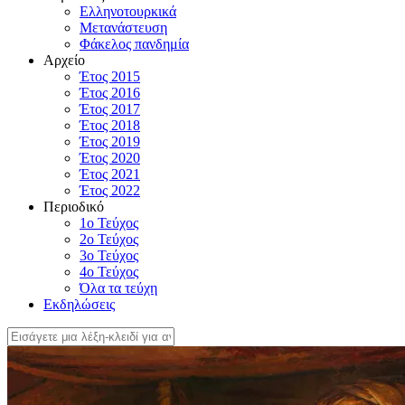
Ελληνοτουρκικά
Μετανάστευση
Φάκελος πανδημία
Αρχείο
Έτος 2015
Έτος 2016
Έτος 2017
Έτος 2018
Έτος 2019
Έτος 2020
Έτος 2021
Έτος 2022
Περιοδικό
1ο Τεύχος
2ο Τεύχος
3ο Τεύχος
4o Τεύχος
Όλα τα τεύχη
Εκδηλώσεις