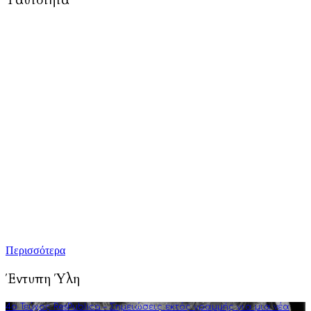
Ταυτότητα
To Respublica.gr αποτελεί πρωτοβουλία ανθρώπων με στόχο την
προώθηση άρθρων γνώμης και ανάλυσης που αφορούν και
επηρεάζουν κάθε πτυχή της ζωής: από την πολιτική, την
πνευματικότητα, την επιστήμη, την τέχνη και την τεχνολογία
μέχρι την καθημερινότητα, τους δεσμούς και τον τύπο
ανθρώπου του σύγχρονου δυτικού πολιτισμού.
Τούτη η προσπάθειά μας επικεντρώνεται κυρίως στην
καλλιέργεια της πολιτικής διαύγειας, αλλά και του ενεργού
κριτικού προβληματισμού. Σκοπός μας είναι να εμπλουτίσουμε
την ήδη υπάρχουσα γνώση αναλύσεις και συγγραφή άρθρων
που στοχεύουν στην πνευματική αναγέννηση και τη διεύρυνση
της φιλοσοφικής σκέψης.
Περισσότερα
Έντυπη Ύλη
4o Τεύχος ResPublica – Σημειώσεις εκτός γραμμής για μια νέα