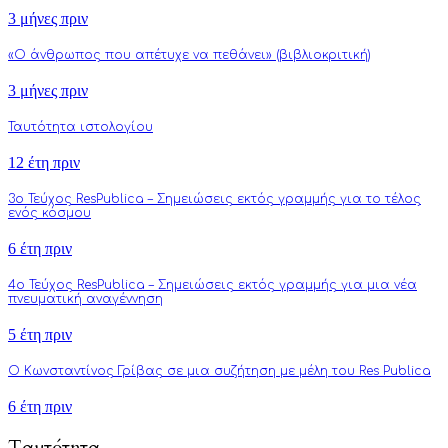
3 μήνες πριν
«Ο άνθρωπος που απέτυχε να πεθάνει» (βιβλιοκριτική)
3 μήνες πριν
Ταυτότητα ιστολογίου
12 έτη πριν
3o Τεύχος ResPublica – Σημειώσεις εκτός γραμμής για το τέλος
ενός κόσμου
6 έτη πριν
4o Τεύχος ResPublica – Σημειώσεις εκτός γραμμής για μια νέα
πνευματική αναγέννηση
5 έτη πριν
Ο Κωνσταντίνος Γρίβας σε μια συζήτηση με μέλη του Res Publica
6 έτη πριν