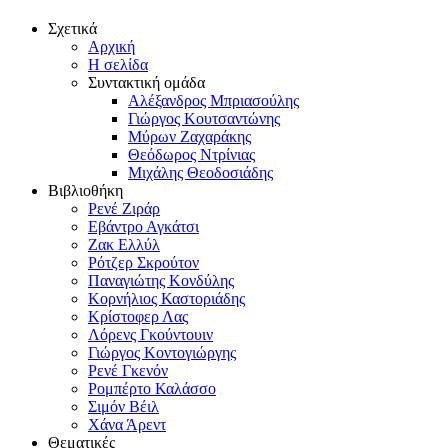
Σχετικά
Αρχική
Η σελίδα
Συντακτική ομάδα
Αλέξανδρος Μπριασούλης
Γιώργος Κουτσαντώνης
Μύρων Ζαχαράκης
Θεόδωρος Ντρίνιας
Μιχάλης Θεοδοσιάδης
Βιβλιοθήκη
Ρενέ Ζιράρ
Εβάντρο Αγκάτσι
Ζακ Ελλύλ
Ρότζερ Σκρούτον
Παναγιώτης Κονδύλης
Κορνήλιος Καστοριάδης
Κρίστοφερ Λας
Λόρενς Γκούντουιν
Γιώργος Κοντογιώργης
Ρενέ Γκενόν
Ρομπέρτο Καλάσσο
Σιμόν Βέιλ
Χάνα Άρεντ
Θεματικές