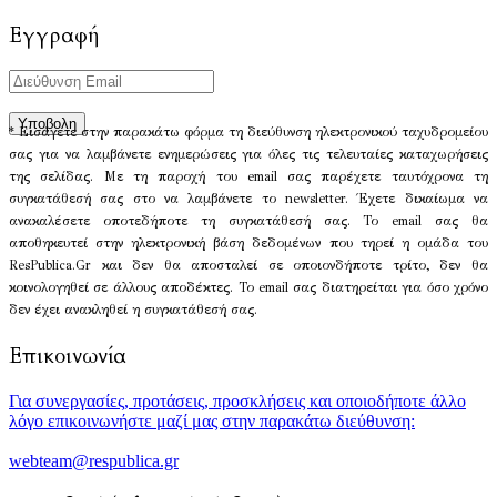
Εγγραφή
* Εισάγετε στην παρακάτω φόρμα τη διεύθυνση ηλεκτρονικού ταχυδρομείου
σας για να λαμβάνετε ενημερώσεις για όλες τις τελευταίες καταχωρήσεις
της σελίδας. Με τη παροχή του email σας παρέχετε ταυτόχρονα τη
συγκατάθεσή σας στο να λαμβάνετε το newsletter. Έχετε δικαίωμα να
ανακαλέσετε οποτεδήποτε τη συγκατάθεσή σας. Το email σας θα
αποθηκευτεί στην ηλεκτρονική βάση δεδομένων που τηρεί η ομάδα του
ResPublica.Gr και δεν θα αποσταλεί σε οποιονδήποτε τρίτο, δεν θα
κοινολογηθεί σε άλλους αποδέκτες. Το email σας διατηρείται για όσο χρόνο
δεν έχει ανακληθεί η συγκατάθεσή σας.
Επικοινωνία
Για συνεργασίες, προτάσεις, προσκλήσεις και οποιοδήποτε άλλο
λόγο επικοινωνήστε μαζί μας στην παρακάτω διεύθυνση:
webteam@respublica.gr