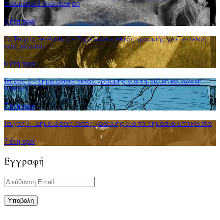
πνευματική αναγέννηση
5 έτη πριν
3o Τεύχος ResPublica – Σημειώσεις εκτός γραμμής για το τέλος
ενός κόσμου
6 έτη πριν
Τεύχος 2 – Σημειώσεις εκτός γραμμής για τη ριζική κοινωνική
αλλαγή
7 έτη πριν
Τεύχος 1 – Σημειώσεις εκτός γραμμής για τη δημόσια υποκρισία
7 έτη πριν
Εγγραφή