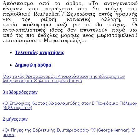
Απόσπασμα από το άρθρο, «Το αντι-γενετικό
κίνημα» που περιέχεται στο 2ο τεύχος του
περιοδικού ResPublica / Σημειώσεις εκτός γραμμής
για την ριζική κοινωνική αλλαγή, το
οποίο κυκλοφορεί μαζί με το 3ο τεύχος. Οι
αντιναταλιστικές ιδέες δεν αποτελούν παρά μια
από τις πιο έκδηλες μορφές ενός μεφιστοφελικού
πεσσιμισμού: ο Μεφιστοφελής…
Τελευταίες αναρτήσεις
Δημοφιλή άρθρα
Μαχητικός Χριστιανισμός: Αποκατάσταση της Δύναμης των
Ανδρών σε μια Θηλυκοποιημένη Εποχή
3 εβδομάδες πριν
«Ο Επιλοχίας Κώστας Χαραλαμπίδης στον Β΄Παγκόσμιο Πόλεμο»
(βιβλιοκριτική)
2 μήνες πριν
«Οι Πηγές της Σοβιετικής Συμπεριφοράς- “Χ” (George Kennan), β’
μέρος