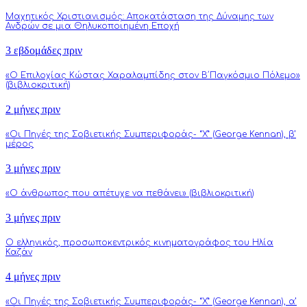
Μαχητικός Χριστιανισμός: Αποκατάσταση της Δύναμης των
Ανδρών σε μια Θηλυκοποιημένη Εποχή
3 εβδομάδες πριν
«Ο Επιλοχίας Κώστας Χαραλαμπίδης στον Β΄Παγκόσμιο Πόλεμο»
(βιβλιοκριτική)
2 μήνες πριν
«Οι Πηγές της Σοβιετικής Συμπεριφοράς- “Χ” (George Kennan), β’
μέρος
3 μήνες πριν
«Ο άνθρωπος που απέτυχε να πεθάνει» (βιβλιοκριτική)
3 μήνες πριν
Ο ελληνικός, προσωποκεντρικός κινηματογράφος του Ηλία
Καζάν
4 μήνες πριν
«Οι Πηγές της Σοβιετικής Συμπεριφοράς- “Χ” (George Kennan), α’