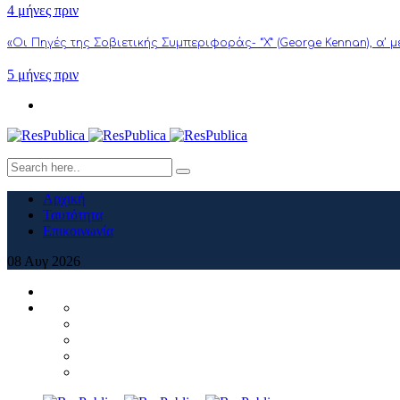
4 μήνες πριν
«Οι Πηγές της Σοβιετικής Συμπεριφοράς- “Χ” (George Kennan), α’ 
5 μήνες πριν
Αρχική
Ταυτότητα
Επικοινωνία
08
Αυγ
2026