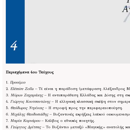
Περιεχόμενα 4ου Τεύχους
1.
Προοίμιο
2.
Elémire Zolla
– Τί είναι η παράδοση (μετάφραση Αλέξανδρος Μ
3.
Μύρων Ζαχαράκης
– Η αντιπαράθεση Ελλάδας και Δύσης στη σκ
4.
Γιώργος Κουτσαντώνης
– Η ελληνική κλασσική σκέψη στον σημερι
5.
Θεόδωρος Ντρίνιας
– Η στροφή προς την περιφερειοποίηση.
6.
Μιχάλης Θεοδοσιάδης
– Βυζαντινές εκρήξεις λαϊκού οικουμενισμο
7.
Μαρία Κορνάρου
– Κάλβος ο εθνικός ποιητής.
8.
Γεώργιος Δρίτσας
– Το Βυζάντιο μεταξύ «Μαγικής» ανατολής κα