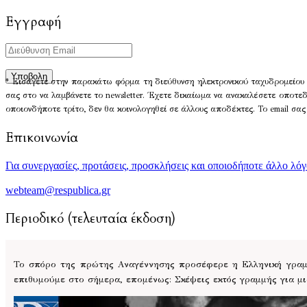
Εγγραφή
* Εισάγετε στην παρακάτω φόρμα τη διεύθυνση ηλεκτρονικού ταχυδρομείου 
σας στο να λαμβάνετε το newsletter. Έχετε δικαίωμα να ανακαλέσετε οποτε
οποιονδήποτε τρίτο, δεν θα κοινολογηθεί σε άλλους αποδέκτες. Το email σας
Επικοινωνία
Για συνεργασίες, προτάσεις, προσκλήσεις και οποιοδήποτε άλλο λό
webteam@respublica.gr
Περιοδικό (τελευταία έκδοση)
Το σπόρο της πρώτης Αναγέννησης προσέφερε η Ελληνική γραμμ
επιθυμούμε στο σήμερα, επομένως: Σκέψεις εκτός γραμμής για μ