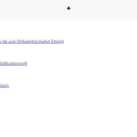
♣
ν σε μια Θηλυκοποιημένη Εποχή
ιβλιοκριτική)
μέρος