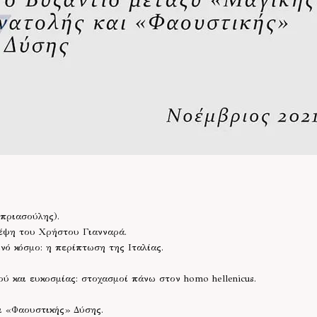
πριασούλης).
έψη του Χρήστου Γιανναρά.
νό κόσμο: η περίπτωση της Ιταλίας.
ύ και ευκοσμίας: στοχασμοί πάνω στον homo hellenicus.
ι «Φαουστικής» Δύσης.