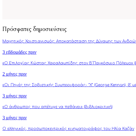
Πρόσφατες δημοσιεύσεις
Μαχητικός Χριστιανισμός: Αποκατάσταση της Δύναμης των Ανδρώ
3 εβδομάδες πριν
«Ο Επιλοχίας Κώστας Χαραλαμπίδης στον Β΄Παγκόσμιο Πόλεμο» (β
2 μήνες πριν
«Οι Πηγές της Σοβιετικής Συμπεριφοράς- “Χ” (George Kennan), β’ 
3 μήνες πριν
«Ο άνθρωπος που απέτυχε να πεθάνει» (βιβλιοκριτική)
3 μήνες πριν
Ο ελληνικός, προσωποκεντρικός κινηματογράφος του Ηλία Καζάν