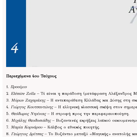
Περιεχόμενα 4ου Τεύχους
1.
Προοίμιο
2.
Elémire Zolla
– Τί είναι η παράδοση (μετάφραση Αλέξανδρος Μ
3.
Μύρων Ζαχαράκης
– Η αντιπαράθεση Ελλάδας και Δύσης στη σκ
4.
Γιώργος Κουτσαντώνης
– Η ελληνική κλασσική σκέψη στον σημερι
5.
Θεόδωρος Ντρίνιας
– Η στροφή προς την περιφερειοποίηση.
6.
Μιχάλης Θεοδοσιάδης
– Βυζαντινές εκρήξεις λαϊκού οικουμενισμο
7.
Μαρία Κορνάρου
– Κάλβος ο εθνικός ποιητής.
8.
Γεώργιος Δρίτσας
– Το Βυζάντιο μεταξύ «Μαγικής» ανατολής κα