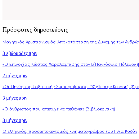
Πρόσφατες δημοσιεύσεις
Μαχητικός Χριστιανισμός: Αποκατάσταση της Δύναμης των Ανδρώ
3 εβδομάδες πριν
«Ο Επιλοχίας Κώστας Χαραλαμπίδης στον Β΄Παγκόσμιο Πόλεμο» (β
2 μήνες πριν
«Οι Πηγές της Σοβιετικής Συμπεριφοράς- “Χ” (George Kennan), β’ 
3 μήνες πριν
«Ο άνθρωπος που απέτυχε να πεθάνει» (βιβλιοκριτική)
3 μήνες πριν
Ο ελληνικός, προσωποκεντρικός κινηματογράφος του Ηλία Καζάν