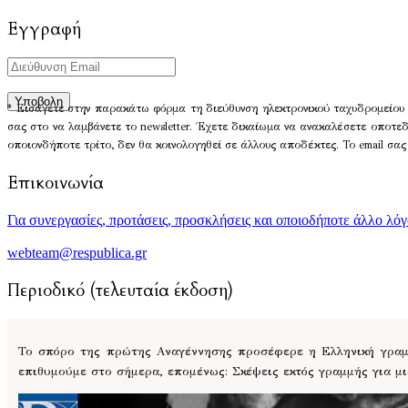
Εγγραφή
* Εισάγετε στην παρακάτω φόρμα τη διεύθυνση ηλεκτρονικού ταχυδρομείου 
σας στο να λαμβάνετε το newsletter. Έχετε δικαίωμα να ανακαλέσετε οποτε
οποιονδήποτε τρίτο, δεν θα κοινολογηθεί σε άλλους αποδέκτες. Το email σας
Επικοινωνία
Για συνεργασίες, προτάσεις, προσκλήσεις και οποιοδήποτε άλλο λό
webteam@respublica.gr
Περιοδικό (τελευταία έκδοση)
Το σπόρο της πρώτης Αναγέννησης προσέφερε η Ελληνική γραμμ
επιθυμούμε στο σήμερα, επομένως: Σκέψεις εκτός γραμμής για μ