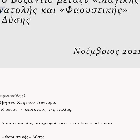
πριασούλης).
έψη του Χρήστου Γιανναρά.
νό κόσμο: η περίπτωση της Ιταλίας.
ύ και ευκοσμίας: στοχασμοί πάνω στον homo hellenicus.
ι «Φαουστικής» Δύσης.