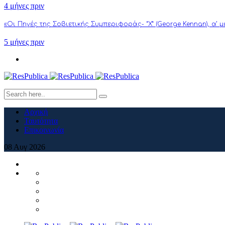
4 μήνες πριν
«Οι Πηγές της Σοβιετικής Συμπεριφοράς- “Χ” (George Kennan), α’ 
5 μήνες πριν
Αρχική
Ταυτότητα
Επικοινωνία
08
Αυγ
2026