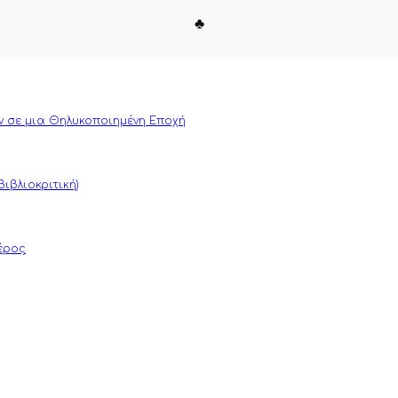
♣
ν σε μια Θηλυκοποιημένη Εποχή
ιβλιοκριτική)
μέρος