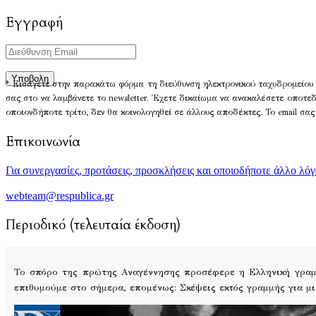
Εγγραφή
* Εισάγετε στην παρακάτω φόρμα τη διεύθυνση ηλεκτρονικού ταχυδρομείου 
σας στο να λαμβάνετε το newsletter. Έχετε δικαίωμα να ανακαλέσετε οποτε
οποιονδήποτε τρίτο, δεν θα κοινολογηθεί σε άλλους αποδέκτες. Το email σας
Επικοινωνία
Για συνεργασίες, προτάσεις, προσκλήσεις και οποιοδήποτε άλλο λό
webteam@respublica.gr
Περιοδικό (τελευταία έκδοση)
Το σπόρο της πρώτης Αναγέννησης προσέφερε η Ελληνική γραμμ
επιθυμούμε στο σήμερα, επομένως: Σκέψεις εκτός γραμμής για μ