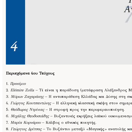
Περιεχόμενα 4ου Τεύχους
1.
Προοίμιο
2.
Elémire Zolla
– Τί είναι η παράδοση (μετάφραση Αλέξανδρος Μ
3.
Μύρων Ζαχαράκης
– Η αντιπαράθεση Ελλάδας και Δύσης στη σκ
4.
Γιώργος Κουτσαντώνης
– Η ελληνική κλασσική σκέψη στον σημερι
5.
Θεόδωρος Ντρίνιας
– Η στροφή προς την περιφερειοποίηση.
6.
Μιχάλης Θεοδοσιάδης
– Βυζαντινές εκρήξεις λαϊκού οικουμενισμο
7.
Μαρία Κορνάρου
– Κάλβος ο εθνικός ποιητής.
8.
Γεώργιος Δρίτσας
– Το Βυζάντιο μεταξύ «Μαγικής» ανατολής κα