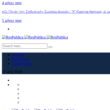
4 μήνες πριν
«Οι Πηγές της Σοβιετικής Συμπεριφοράς- “Χ” (George Kennan), α’ 
5 μήνες πριν
Αρχική
Ταυτότητα
Επικοινωνία
07
Αυγ
2026