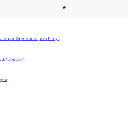
♣
ν σε μια Θηλυκοποιημένη Εποχή
ιβλιοκριτική)
μέρος