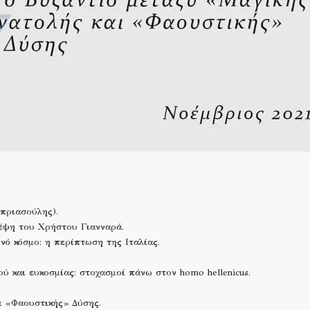
πριασούλης).
έψη του Χρήστου Γιανναρά.
νό κόσμο: η περίπτωση της Ιταλίας.
ύ και ευκοσμίας: στοχασμοί πάνω στον homo hellenicus.
ι «Φαουστικής» Δύσης.