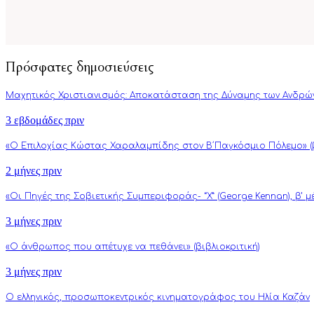
Πρόσφατες δημοσιεύσεις
Μαχητικός Χριστιανισμός: Αποκατάσταση της Δύναμης των Ανδρώ
3 εβδομάδες πριν
«Ο Επιλοχίας Κώστας Χαραλαμπίδης στον Β΄Παγκόσμιο Πόλεμο» (β
2 μήνες πριν
«Οι Πηγές της Σοβιετικής Συμπεριφοράς- “Χ” (George Kennan), β’ 
3 μήνες πριν
«Ο άνθρωπος που απέτυχε να πεθάνει» (βιβλιοκριτική)
3 μήνες πριν
Ο ελληνικός, προσωποκεντρικός κινηματογράφος του Ηλία Καζάν