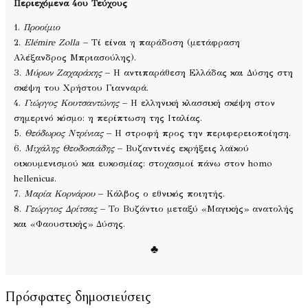
Περιεχόμενα 4ου Τεύχους
1.
Προοίμιο
2.
Elémire Zolla
– Τί είναι η παράδοση (μετάφραση
Αλέξανδρος Μπριασούλης).
3.
Μύρων Ζαχαράκης
– Η αντιπαράθεση Ελλάδας και Δύσης στη
σκέψη του Χρήστου Γιανναρά.
4.
Γιώργος Κουτσαντώνης
– Η ελληνική κλασσική σκέψη στον
σημερινό κόσμο: η περίπτωση της Ιταλίας.
5.
Θεόδωρος Ντρίνιας
– Η στροφή προς την περιφερειοποίηση.
6.
Μιχάλης Θεοδοσιάδης
– Βυζαντινές εκρήξεις λαϊκού
οικουμενισμού και ευκοσμίας: στοχασμοί πάνω στον homo
hellenicus.
7.
Μαρία Κορνάρου
– Κάλβος ο εθνικός ποιητής.
8.
Γεώργιος Δρίτσας
– Το Βυζάντιο μεταξύ «Μαγικής» ανατολής
και «Φαουστικής» Δύσης.
♣
Πρόσφατες δημοσιεύσεις