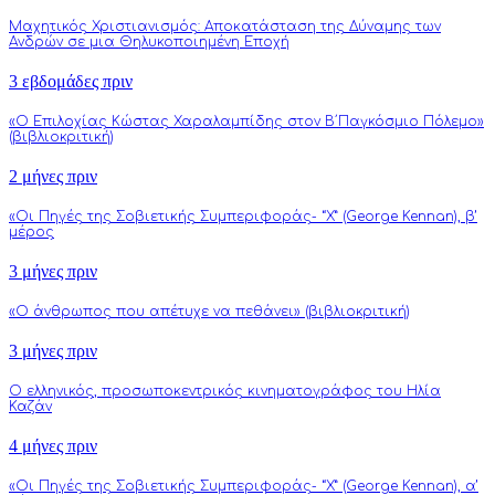
Μαχητικός Χριστιανισμός: Αποκατάσταση της Δύναμης των
Ανδρών σε μια Θηλυκοποιημένη Εποχή
3 εβδομάδες πριν
«Ο Επιλοχίας Κώστας Χαραλαμπίδης στον Β΄Παγκόσμιο Πόλεμο»
(βιβλιοκριτική)
2 μήνες πριν
«Οι Πηγές της Σοβιετικής Συμπεριφοράς- “Χ” (George Kennan), β’
μέρος
3 μήνες πριν
«Ο άνθρωπος που απέτυχε να πεθάνει» (βιβλιοκριτική)
3 μήνες πριν
Ο ελληνικός, προσωποκεντρικός κινηματογράφος του Ηλία
Καζάν
4 μήνες πριν
«Οι Πηγές της Σοβιετικής Συμπεριφοράς- “Χ” (George Kennan), α’