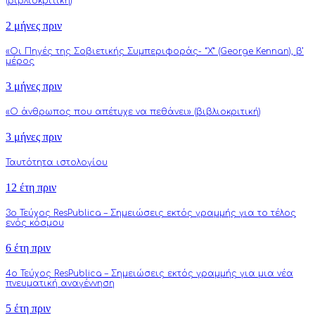
(βιβλιοκριτική)
2 μήνες πριν
«Οι Πηγές της Σοβιετικής Συμπεριφοράς- “Χ” (George Kennan), β’
μέρος
3 μήνες πριν
«Ο άνθρωπος που απέτυχε να πεθάνει» (βιβλιοκριτική)
3 μήνες πριν
Ταυτότητα ιστολογίου
12 έτη πριν
3o Τεύχος ResPublica – Σημειώσεις εκτός γραμμής για το τέλος
ενός κόσμου
6 έτη πριν
4o Τεύχος ResPublica – Σημειώσεις εκτός γραμμής για μια νέα
πνευματική αναγέννηση
5 έτη πριν