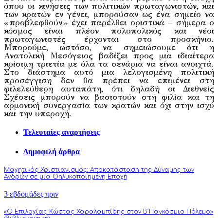
όπου οι κινήσεις των πολιτικών πρωταγωνιστών, και
των κρατών εν γένει, μπορούσαν ως ένα σημείο να
«προβλεφθούν» έχει παρέλθει οριστικά – σήμερα ο
κόσμος είναι πλέον πολυπολικός και νέοι
πρωταγωνιστές έρχονται στο προσκήνιο.
Μπορούμε, ωστόσο, να σημειώσουμε ότι η
Ανατολική Μεσόγειος βαδίζει προς μια ιδιαίτερα
κρίσιμη τριετία με όλα τα σενάρια να είναι ανοιχτά.
Στο διάστημα αυτό μια λελογισμένη πολιτική
προσέγγιση δεν θα πρέπει να επιμένει στη
φιλελεύθερη αυταπάτη, ότι δηλαδή οι Διεθνείς
Σχέσεις μπορούν να βασιστούν στη φιλία και τη
αρμονική συνεργασία των κρατών και όχι στην ισχύ
και την υπεροχή.
Τελευταίες αναρτήσεις
Δημοφιλή άρθρα
Μαχητικός Χριστιανισμός: Αποκατάσταση της Δύναμης των
Ανδρών σε μια Θηλυκοποιημένη Εποχή
3 εβδομάδες πριν
«Ο Επιλοχίας Κώστας Χαραλαμπίδης στον Β΄Παγκόσμιο Πόλεμο»