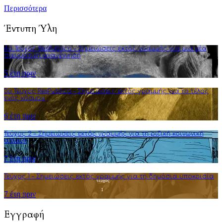
Περισσότερα
Έντυπη Ύλη
4o Τεύχος ResPublica – Σημειώσεις εκτός γραμμής για μια νέα
πνευματική αναγέννηση
5 έτη πριν
3o Τεύχος ResPublica – Σημειώσεις εκτός γραμμής για το τέλος
ενός κόσμου
6 έτη πριν
Τεύχος 2 – Σημειώσεις εκτός γραμμής για τη ριζική κοινωνική
αλλαγή
7 έτη πριν
Τεύχος 1 – Σημειώσεις εκτός γραμμής για τη δημόσια υποκρισία
7 έτη πριν
Εγγραφή