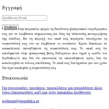
Εγγραφή
* Εισάγετε στην παρακάτω φόρμα τη διεύθυνση ηλεκτρονικού ταχυδρομείου
σας για να λαμβάνετε ενημερώσεις για όλες τις τελευταίες καταχωρήσεις
της σελίδας. Με τη παροχή του email σας παρέχετε ταυτόχρονα τη
συγκατάθεσή σας στο να λαμβάνετε το newsletter. Έχετε δικαίωμα να
ανακαλέσετε οποτεδήποτε τη συγκατάθεσή σας. Το email σας θα
αποθηκευτεί στην ηλεκτρονική βάση δεδομένων που τηρεί η ομάδα του
ResPublica.Gr και δεν θα αποσταλεί σε οποιονδήποτε τρίτο, δεν θα
κοινολογηθεί σε άλλους αποδέκτες. Το email σας διατηρείται για όσο χρόνο
δεν έχει ανακληθεί η συγκατάθεσή σας.
Επικοινωνία
Για συνεργασίες, προτάσεις, προσκλήσεις και οποιοδήποτε άλλο
λόγο επικοινωνήστε μαζί μας στην παρακάτω διεύθυνση:
webteam@respublica.gr