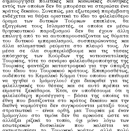
δημιουργήσει πολιτικές και κοινωνικές συνθήκες
εντός των οποίων δεν θα μπορέσει να στεριώσει ένα
κράτος δικαίου. Συνεπώς, μια εξωτερική παρέμβαση
ενδέχεται να θάψει οριστικά το ίδιο το φιλελεύθερο
όραμα των δυτικών Τούρκων· επιπλέον, θα
εξαγρίωνε τους Ισλαμιστές, οι οποίοι εν μέσω
θρησκευτικού παροξυσμού δεν θα έχουν άλλη
επιλογή από το να αυτοπαρουσιάζονται ως θύματα
του δυτικού ιμπεριαλισμού, συσπειρώνοντας και
άλλα ισλαμιστικά ρεύματα στο πλευρό τους. Αν
μέσα σε όλα συμπεριλάβουμε και τις τάσεις
απόσχισης των Κούρδων της νοτιοανατολικής
Τουρκίας, τότε το σενάριο φιλελευθεροποίησης της
Τουρκίας φαντάζει καταστροφικό για την ύπαρξη
του ίδιου του Τουρκικού κράτους. Επιπροσθέτως,
ουδέποτε το Κεμαλικό Κόμμα (του οποίου επιθυμεί
να ηγηθεί ο Ιμάμογλου) έχει διακριθεί για τις
φιλελληνικές του θέσεις και σε αυτό πρέπει να
είμαστε ξεκάθαροι. Έτσι, αν υποθέσουμε ότι η
φιλελεύθερη προσέγγιση – βάσει της οποίας τα
έθνη που βασίζονται στο κράτος δικαίου και την
διεθνή νομιμότητα δεν συγκρούονται μεταξύ τους
στρατιωτικά – είναι ορθή, μια Τουρκία με έναν
Ιμάμογλου στο τιμόνι δεν θα αρκούσε ώστε να
αλλάξει ριζικά το τοπίο, όχι μόνο λόγω των
εσωτερικών δυσκολιών που καλείται να
αντιμετωπίσει το Τουρκικό κράτος, αλλά πολύ