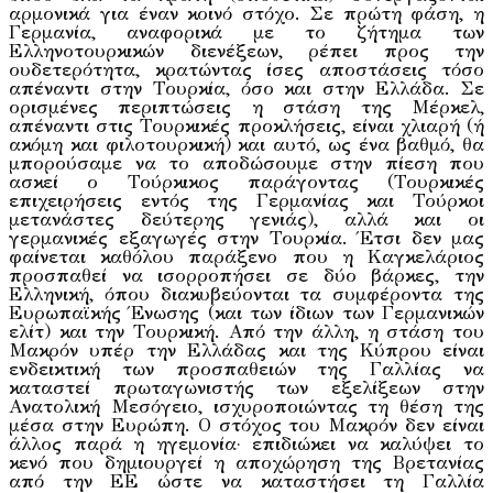
αρμονικά για έναν κοινό στόχο. Σε πρώτη φάση, η
Γερμανία, αναφορικά με το ζήτημα των
Ελληνοτουρκικών διενέξεων, ρέπει προς την
ουδετερότητα, κρατώντας ίσες αποστάσεις τόσο
απέναντι στην Τουρκία, όσο και στην Ελλάδα. Σε
ορισμένες περιπτώσεις η στάση της Μέρκελ,
απέναντι στις Τουρκικές προκλήσεις, είναι χλιαρή (ή
ακόμη και φιλοτουρκική) και αυτό, ως ένα βαθμό, θα
μπορούσαμε να το αποδώσουμε στην πίεση που
ασκεί ο Τούρκικος παράγοντας (Τουρκικές
επιχειρήσεις εντός της Γερμανίας και Τούρκοι
μετανάστες δεύτερης γενιάς), αλλά και οι
γερμανικές εξαγωγές στην Τουρκία. Έτσι δεν μας
φαίνεται καθόλου παράξενο που η Καγκελάριος
προσπαθεί να ισορροπήσει σε δύο βάρκες, την
Ελληνική, όπου διακυβεύονται τα συμφέροντα της
Ευρωπαϊκής Ένωσης (και των ίδιων των Γερμανικών
ελίτ) και την Τουρκική. Από την άλλη, η στάση του
Μακρόν υπέρ την Ελλάδας και της Κύπρου είναι
ενδεικτική των προσπαθειών της Γαλλίας να
καταστεί πρωταγωνιστής των εξελίξεων στην
Ανατολική Μεσόγειο, ισχυροποιώντας τη θέση της
μέσα στην Ευρώπη. Ο στόχος του Μακρόν δεν είναι
άλλος παρά η ηγεμονία· επιδιώκει να καλύψει το
κενό που δημιουργεί η αποχώρηση της Βρετανίας
από την ΕΕ ώστε να καταστήσει τη Γαλλία