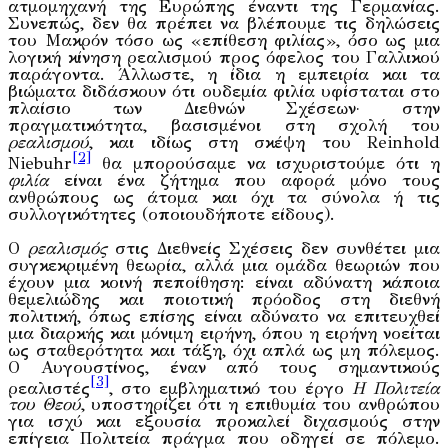
ατμομηχανή της Ευρώπης έναντι της Γερμανίας.
Συνεπώς, δεν θα πρέπει να βλέπουμε τις δηλώσεις
του Μακρόν τόσο ως «επίθεση φιλίας», όσο ως μια
λογική κίνηση ρεαλισμού προς όφελος του Γαλλικού
παράγοντα. Άλλωστε, η ίδια η εμπειρία και τα
βιώματα διδάσκουν ότι ουδεμία φιλία υφίσταται στο
πλαίσιο των Διεθνών Σχέσεων· στην
πραγματικότητα, βασισμένοι στη σχολή του
ρεαλισμού
, και ιδίως στη σκέψη του Reinhold
[2]
Niebuhr
θα μπορούσαμε να ισχυριστούμε ότι η
φιλία
είναι ένα ζήτημα που αφορά μόνο τους
ανθρώπους ως άτομα και όχι τα σύνολα ή τις
συλλογικότητες (οποιουδήποτε είδους).
Ο
ρεαλισμός
στις Διεθνείς Σχέσεις δεν συνθέτει μια
συγκεκριμένη θεωρία, αλλά μια ομάδα θεωριών που
έχουν μια κοινή πεποίθηση: είναι αδύνατη κάποια
θεμελιώδης και ποιοτική πρόοδος στη διεθνή
πολιτική, όπως επίσης είναι αδύνατο να επιτευχθεί
μια διαρκής και μόνιμη ειρήνη, όπου η ειρήνη νοείται
ως σταθερότητα και τάξη, όχι απλά ως μη πόλεμος.
Ο Αυγουστίνος, έναν από τους σημαντικούς
[3]
ρεαλιστές
, στο εμβληματικό του έργο
Η Πολιτεία
του Θεού
, υποστηρίζει ότι η επιθυμία του ανθρώπου
για ισχύ και εξουσία προκαλεί διχασμούς στην
επίγεια Πολιτεία πράγμα που οδηγεί σε πόλεμο.