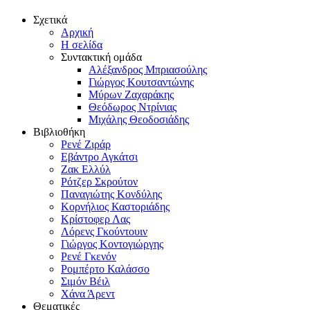
Σχετικά
Αρχική
Η σελίδα
Συντακτική ομάδα
Αλέξανδρος Μπριασούλης
Γιώργος Κουτσαντώνης
Μύρων Ζαχαράκης
Θεόδωρος Ντρίνιας
Μιχάλης Θεοδοσιάδης
Βιβλιοθήκη
Ρενέ Ζιράρ
Εβάντρο Αγκάτσι
Ζακ Ελλύλ
Ρότζερ Σκρούτον
Παναγιώτης Κονδύλης
Κορνήλιος Καστοριάδης
Κρίστοφερ Λας
Λόρενς Γκούντουιν
Γιώργος Κοντογιώργης
Ρενέ Γκενόν
Ρομπέρτο Καλάσσο
Σιμόν Βέιλ
Χάνα Άρεντ
Θεματικές