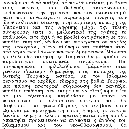
μονόδρομο: ή να παίξει, σε πολλά μέτωπα, με βάση
τους κανόνες του διεθνούς ανταγωνισμού,
επιδιώκοντας την ηγεμονία και τον επεκτατισμό,
κάτι που συνεπάγεται περαιτέρω συνέχιση των
ίδιων πολιτικών έντασης στην ευρύτερη περιοχή της
Μεσογείου και της Αφρικής μέχρι την τελική
σύγκρουση (είτε οι μελλοντικοί της ηγέτες το
επιθυμούν, είτε όχι), ή να βρεθεί αντιμέτωπη με τον,
καθόλα υπαρκτό, κίνδυνο να μετατραπεί σε παρίας
της μεσογείου, σ’ένα αδύναμο και πειθήνιο πιόνι
στα χέρια των Γάλλων και των Αμερικανών. Μάλιστα
η φιλελευθεροποίηση της Τουρκίας θα μπορούσε να
πυροδοτήσει εσωτερικές αντιδράσεις. Πιο
συγκεκριμένα, ο φιλελεύθερος Ιμάμογλου ίσως
γινόταν ιδιαίτερα δημοφιλής στις περιοχές της
δυτικής Τουρκίας, ωστόσο, με τον Ισλαμικό
φανατισμό να κερδίζει έδαφος στη βαθιά Τουρκία,
μια πιθανή εσωτερική σύγκρουση δεν φαντάζει
καθόλου απίθανη. Δεν μπορούμε να ελπίζουμε ούτε
σε μια εξωτερική παρέμβαση με στόχο να
καταστείλει το Ισλαμιστικό στοιχείο, που θα
βοηθούσε του φιλελεύθερους να ανέβουν στην
εξουσία με πρόσχημα τη στροφή προς το κράτος
δικαίου· αν μη τι άλλο, η κρατική καταστολή που θα
απαιτηθεί προκειμένου να ανακοπεί η άνοδος του
Ισλαμισμού και του νεο-Οθωμανισμού, θα