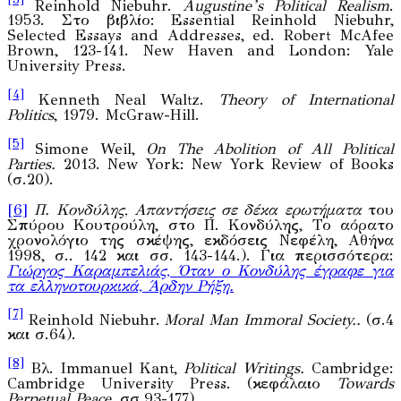
[3]
Reinhold Niebuhr.
Augustine’s Political Realism
.
1953. Στο βιβλίο: Essential Reinhold Niebuhr,
Selected Essays and Addresses, ed. Robert McAfee
Brown, 123-141. New Haven and London: Yale
University Press.
[4]
Kenneth Neal Waltz.
Theory of International
Politics
, 1979. McGraw-Hill.
[5]
Simone Weil,
On The Abolition of All Political
Parties.
2013. New York: New York Review of Books
(σ.20).
[6]
Π. Κονδύλης, Απαντήσεις σε δέκα ερωτήματα
του
Σπύρου Κουτρούλη, στο Π. Κονδύλης, Το αόρατο
χρονολόγιο της σκέψης, εκδόσεις Νεφέλη, Αθήνα
1998, σ.. 142 και σσ. 143-144.). Για περισσότερα:
Γιώργος Καραμπελιάς, Όταν ο Κονδύλης έγραφε για
τα ελληνοτουρκικά, Άρδην Ρήξη.
[7]
Reinhold Niebuhr.
Moral Man Immoral Society..
(σ.4
και σ.64).
[8]
Βλ. Immanuel Kant,
Political Writings.
Cambridge:
Cambridge University Press. (κεφάλαιο
Towards
Perpetual Peace,
σσ.93-177)