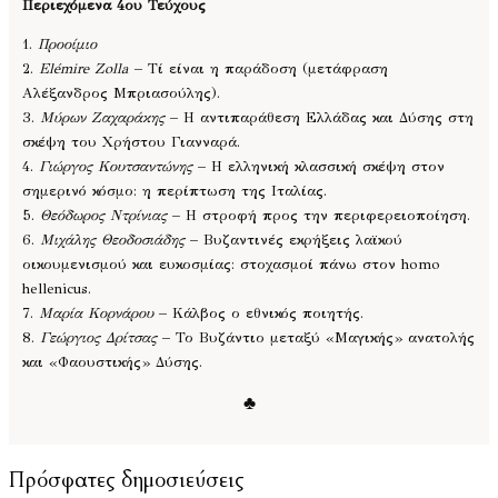
Περιεχόμενα 4ου Τεύχους
1.
Προοίμιο
2.
Elémire Zolla
– Τί είναι η παράδοση (μετάφραση
Αλέξανδρος Μπριασούλης).
3.
Μύρων Ζαχαράκης
– Η αντιπαράθεση Ελλάδας και Δύσης στη
σκέψη του Χρήστου Γιανναρά.
4.
Γιώργος Κουτσαντώνης
– Η ελληνική κλασσική σκέψη στον
σημερινό κόσμο: η περίπτωση της Ιταλίας.
5.
Θεόδωρος Ντρίνιας
– Η στροφή προς την περιφερειοποίηση.
6.
Μιχάλης Θεοδοσιάδης
– Βυζαντινές εκρήξεις λαϊκού
οικουμενισμού και ευκοσμίας: στοχασμοί πάνω στον homo
hellenicus.
7.
Μαρία Κορνάρου
– Κάλβος ο εθνικός ποιητής.
8.
Γεώργιος Δρίτσας
– Το Βυζάντιο μεταξύ «Μαγικής» ανατολής
και «Φαουστικής» Δύσης.
♣
Πρόσφατες δημοσιεύσεις