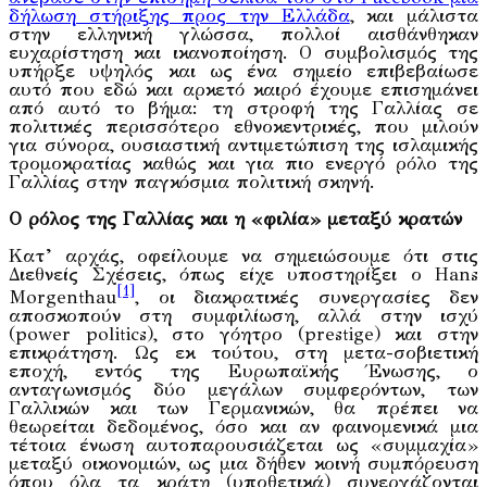
δήλωση στήριξης προς την Ελλάδα
, και μάλιστα
στην ελληνική γλώσσα, πολλοί αισθάνθηκαν
ευχαρίστηση και ικανοποίηση. Ο συμβολισμός της
υπήρξε υψηλός και ως ένα σημείο επιβεβαίωσε
αυτό που εδώ και αρκετό καιρό έχουμε επισημάνει
από αυτό το βήμα: τη στροφή της Γαλλίας σε
πολιτικές περισσότερο εθνοκεντρικές, που μιλούν
για σύνορα, ουσιαστική αντιμετώπιση της ισλαμικής
τρομοκρατίας καθώς και για πιο ενεργό ρόλο της
Γαλλίας στην παγκόσμια πολιτική σκηνή.
Ο ρόλος της Γαλλίας και η «φιλία» μεταξύ κρατών
Κατ’ αρχάς, οφείλουμε να σημειώσουμε ότι στις
Διεθνείς Σχέσεις, όπως είχε υποστηρίξει ο Hans
[1]
Morgenthau
, οι διακρατικές συνεργασίες δεν
αποσκοπούν στη συμφιλίωση, αλλά στην ισχύ
(power politics), στο γόητρο (prestige) και στην
επικράτηση. Ως εκ τούτου, στη μετα-σοβιετική
εποχή, εντός της Ευρωπαϊκής Ένωσης, ο
ανταγωνισμός δύο μεγάλων συμφερόντων, των
Γαλλικών και των Γερμανικών, θα πρέπει να
θεωρείται δεδομένος, όσο και αν φαινομενικά μια
τέτοια ένωση αυτοπαρουσιάζεται ως «συμμαχία»
μεταξύ οικονομιών, ως μια δήθεν κοινή συμπόρευση
όπου όλα τα κράτη (υποθετικά) συνεργάζονται