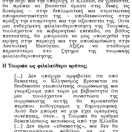
στην ισχύ και την υπεροχή. Η Ελλάδα, αν χρειαστεί,
θα πρέπει να βασιστεί άμεσα στις δικές τις
δυνάμεις – στην διπλωματική και στρατιωτική
αποφασιστικότητά της – αποδεικνύοντας στην
πράξη την ετοιμότητα και την αξιοπιστία της. Ούτε
μια ενδεχόμενη φιλελευθεροποίηση της Τουρκίας,
τουλάχιστον σε κυβερνητικό επίπεδο, σε βάθος
πενταετίας, θα μπορούσε να μας υποσχεθεί την
ειρήνη στην περιοχή και την αποκλιμάκωση στην
Ανατολική Μεσόγειο. Αξίζει να σταθούμε
περισσότερο στο ζήτημα της τουρκικής
φιλελευθεροποίησης.
Η Τουρκία ως φιλελεύθερο κράτος;
[…] Δεν υπάρχει αμφιβολία ότι από
δεκαετίες ο Ελληνισμός βρίσκεται σε
διαδικασία γεωπολιτικής συρρίκνωσης και
γνωρίζουμε από τώρα με βεβαιότητα ότι
μία τουλάχιστον συνιστώσα της
συρρίκνωσης αυτής θα προεκταθεί
περίπου ευθύγραμμα: η δημογραφική.
Αυτό δεν μπορεί να μην έχει ορισμένες
συνέπειες, όταν… η Τουρκία θα αριθμεί
δεκαπλάσιους κατοίκους από την Ελλάδα
[…] Δεν είμαι «εθνικιστής», και δεν θα
στενοχωριόμουν καθόλου αν με τη