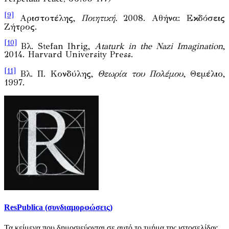
[9]
Αριστοτέλης,
Ποιητική.
2008. Αθήνα: Εκδόσεις
Ζήτρος.
[10]
Βλ. Stefan Ihrig,
Ataturk in the Nazi Imagination
,
2014. Harvard University Press.
[11]
Βλ. Π. Κονδύλης,
Θεωρία του Πολέμου
, Θεμέλιο,
1997.
ResPublica (συνδιαμορφώσεις)
Τα κείμενα που δημοσιεύονται σε αυτό το τμήμα της ιστοσελίδας