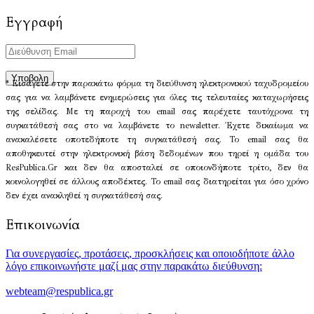
Εγγραφή
* Εισάγετε στην παρακάτω φόρμα τη διεύθυνση ηλεκτρονικού ταχυδρομείου
σας για να λαμβάνετε ενημερώσεις για όλες τις τελευταίες καταχωρήσεις
της σελίδας. Με τη παροχή του email σας παρέχετε ταυτόχρονα τη
συγκατάθεσή σας στο να λαμβάνετε το newsletter. Έχετε δικαίωμα να
ανακαλέσετε οποτεδήποτε τη συγκατάθεσή σας. Το email σας θα
αποθηκευτεί στην ηλεκτρονική βάση δεδομένων που τηρεί η ομάδα του
ResPublica.Gr και δεν θα αποσταλεί σε οποιονδήποτε τρίτο, δεν θα
κοινολογηθεί σε άλλους αποδέκτες. Το email σας διατηρείται για όσο χρόνο
δεν έχει ανακληθεί η συγκατάθεσή σας.
Επικοινωνία
Για συνεργασίες, προτάσεις, προσκλήσεις και οποιοδήποτε άλλο
λόγο επικοινωνήστε μαζί μας στην παρακάτω διεύθυνση:
webteam@respublica.gr