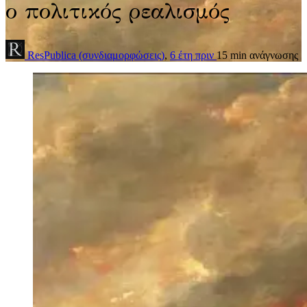
ο πολιτικός ρεαλισμός
ResPublica (συνδιαμορφώσεις)
,
6 έτη πριν
15 min
ανάγνωσης