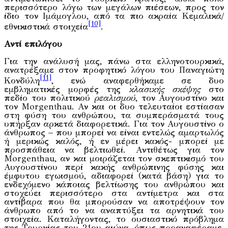
περισσότερο λόγω των μεγάλων πιέσεων, προς τον
ίδιο τον Ιμάμογλου, από τα πιο ακραία Κεμαλικά/
[10]
εθνικιστικά στοιχεία
.
Αντί επιλόγου
Για την ανάλυσή μας, πάνω στα ελληνοτουρκικά,
ανατρέξαμε στον προφητικό λόγου του Παναγιώτη
[11]
Κονδύλη
, ενώ αναφερθήκαμε σε δυο
εμβληματικές μορφές της
κλασικής σκέψης
στο
πεδίο του πολιτικού
ρεαλισμού
, τον Αυγουστίνο και
τον Morgenthau. Αν και οι δυο τελευταίοι εστίασαν
στη φύση του ανθρώπου, τα συμπεράσματά τους
υπήρξαν αρκετά διαφορετικά. Για τον Αυγουστίνο ο
άνθρωπος – που μπορεί να είναι εντελώς αμαρτωλός
ή μερικώς καλός, ή εν μέρει κακός- μπορεί με
προσπάθεια να βελτιωθεί. Αντιθέτως για τον
Morgenthau, αν και μοιράζεται τον σκεπτικισμό του
Αυγουστίνου περί κακής ανθρώπινης φύσης και
έμφυτου εγωισμού, αδιαφορεί (κατά βάση) για το
ενδεχόμενο κάποιας βελτίωσης του ανθρώπου και
στοχεύει περισσότερο στα αντίμετρα και στα
αντίβαρα που θα μπορούσαν να αποτρέψουν τον
άνθρωπο από το να αναπτύξει τα αρνητικά του
στοιχεία. Καταλήγοντας, το ουσιαστικό πρόβλημα
της Τουρκίας του 21ου αιώνα, όπως προαναφέραμε,