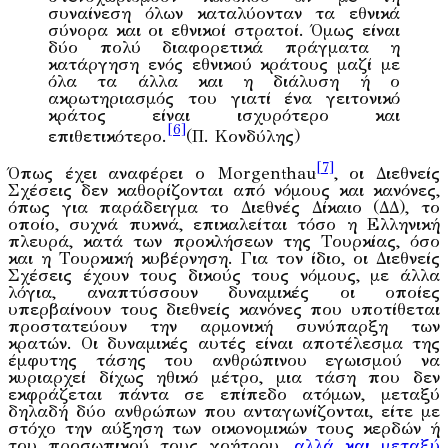
συναίνεση όλων καταλύονταν τα εθνικά
σύνορα και οι εθνικοί στρατοί. Όμως είναι
δύο πολύ διαφορετικά πράγματα η
κατάργηση ενός εθνικού κράτους μαζί με
όλα τα άλλα και η διάλυση ή ο
ακρωτηριασμός του γιατί ένα γειτονικό
κράτος είναι ισχυρότερο και
[6]
επιθετικότερο.
(Π. Κονδύλης)
[7]
Όπως έχει αναφέρει ο Morgenthau
, οι Διεθνείς
Σχέσεις δεν καθορίζονται από νόμους και κανόνες,
όπως για παράδειγμα το Διεθνές Δίκαιο (ΔΔ), το
οποίο, συχνά πυκνά, επικαλείται τόσο η Ελληνική
πλευρά, κατά των προκλήσεων της Τουρκίας, όσο
και η Τουρκική κυβέρνηση. Για τον ίδιο, οι Διεθνείς
Σχέσεις έχουν τους δικούς τους νόμους, με άλλα
λόγια, αναπτύσσουν δυναμικές οι οποίες
υπερβαίνουν τους διεθνείς κανόνες που υποτίθεται
προστατεύουν την αρμονική συνύπαρξη των
κρατών. Οι δυναμικές αυτές είναι αποτέλεσμα της
έμφυτης τάσης του ανθρώπινου εγωισμού να
κυριαρχεί δίχως ηθικό μέτρο, μια τάση που δεν
εκφράζεται πάντα σε επίπεδο ατόμων, μεταξύ
δηλαδή δύο ανθρώπων που ανταγωνίζονται, είτε με
στόχο την αύξηση των οικονομικών τους κερδών ή
του προσωπικού τους γοήτρου,
αλλά και μεταξύ