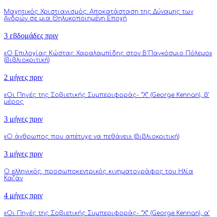
Μαχητικός Χριστιανισμός: Αποκατάσταση της Δύναμης των
Ανδρών σε μια Θηλυκοποιημένη Εποχή
3 εβδομάδες πριν
«Ο Επιλοχίας Κώστας Χαραλαμπίδης στον Β΄Παγκόσμιο Πόλεμο»
(βιβλιοκριτική)
2 μήνες πριν
«Οι Πηγές της Σοβιετικής Συμπεριφοράς- “Χ” (George Kennan), β’
μέρος
3 μήνες πριν
«Ο άνθρωπος που απέτυχε να πεθάνει» (βιβλιοκριτική)
3 μήνες πριν
Ο ελληνικός, προσωποκεντρικός κινηματογράφος του Ηλία
Καζάν
4 μήνες πριν
«Οι Πηγές της Σοβιετικής Συμπεριφοράς- “Χ” (George Kennan), α’