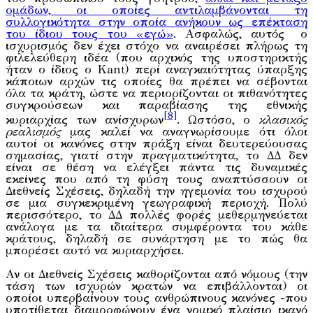
ομάδων, οι οποίες αντιλαμβάνονται τη
συλλογικότητα στην οποία ανήκουν ως επέκταση
του ίδιου τους του «εγώ»
. Ασφαλώς, αυτός ο
ισχυρισμός δεν έχει στόχο να αναιρέσει πλήρως τη
φιλελεύθερη ιδέα (που αρχικός της υποστηρικτής
ήταν ο ίδιος ο Kant) περί αναγκαιότητας ύπαρξης
κάποιων αρχών τις οποίες θα πρέπει να σέβονται
όλα τα κράτη, ώστε να περιορίζονται οι πιθανότητες
συγκρούσεων και παραβίασης της εθνικής
[8]
κυριαρχίας των ανίσχυρων
. Ωστόσο, ο
κλασικός
ρεαλισμός
μας καλεί να αναγνωρίσουμε ότι όλοι
αυτοί οι κανόνες στην πράξη είναι δευτερεύουσας
σημασίας, γιατί στην πραγματικότητα, το ΔΔ δεν
είναι σε θέση να ελέγξει πάντα τις δυναμικές
εκείνες που από τη φύση τους αναπτύσσουν οι
Διεθνείς Σχέσεις, δηλαδή την ηγεμονία του ισχυρού
σε μια συγκεκριμένη γεωγραφική περιοχή. Πολύ
περισσότερο, το ΔΔ πολλές φορές μεθερμηνεύεται
ανάλογα με τα ιδιαίτερα συμφέροντα του κάθε
κράτους, δηλαδή σε συνάρτηση με το πώς θα
μπορέσει αυτό να κυριαρχήσει.
Αν οι Διεθνείς Σχέσεις καθορίζονται από νόμους (την
τάση των ισχυρών κρατών να επιβάλλονται) οι
οποίοι υπερβαίνουν τους ανθρώπινους κανόνες -που
υποτίθεται διαμορφώνουν ένα νομικό πλαίσιο ικανό