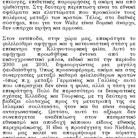
επιλογές, επιθετικές παρορμήσεις ή ακόμη και από
ηλιθιότητα. Στη δεύτερη περίπτωση είναι τα εθνικά
σφάλματα και ελαττώματα που προκαλούν τους
πολέμους μεταξύ των κρατών. Τέλος, στο διεθνές
σύστημα, που για τον Waltz είναι δομικά άναρχο,
δεν υπάρχει ειρήνη και αρμονία.
Στον αντίποδα, στην χώρα μας, επικράτησε το
φιλελεύθερο
αφήγημα και η κατευναστική στάση με
επίκεντρο την Ελληνοτουρκική φιλία. Αυτό το
αφήγημα προωθήθηκε έντονα από το
εκσυγχρονιστικό μπλοκ, ειδικά κατά την περίοδο
2000 με 2010, δημιουργώντας μια μεγάλη
ψευδαίσθηση. Όπως προαναφέραμε, ακόμα και στις
συνεργασίες μεταξύ καθαρά φιλελεύθερων κρατών
-όπως π.χ. μεταξύ Γερμανίας και Γαλλίας- αυτό
που υπερισχύει δεν είναι η φιλία, αλλά η τάση για
επικράτηση. Πολύ δε περισσότερο οι διακρατικές
σχέσεις Ελλάδας και Τουρκίας, με τη δεύτερη να
βαδίζει ολοταχώς προς τη μετατροπή της σε
Ισλαμικό σουλτανάτο, ήταν και θα είναι σαφώς
ανταγωνιστικές. Ωστόσο, αυτό το αξίωμα δεν
συνεπάγεται αναδίπλωση στον πεσιμιστικό
εθνικισμό και αποδοχή κάποιου είδους εθνικής
περιχαράκωσης. Η ίδια η προσέγγιση του Niebhur,
που μας καλεί να απορρίψουμε την αόριστη
επίκληση της «φιλίας» μεταξύ κρατών, ταυτόχρονα