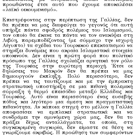
προωθώντας έτσι αυτό που έχουμε αποκαλέσει
«λαϊκό οικουμενισμό».
Επιστρέφοντας στην περίπτωση της Γαλλίας, δεν
θα πρέπει να μας διαφεύγει το γεγονός ότι αυτή
υπήρξε πάντα σφοδρός πολέμιος του Ισλαμισμού,
τον οποίο θα έκανε τα πάντα να τον ανακόψει στη
Λιβύη, παρεμποδίζοντας (με σύμμαχο την ισχυρή
Αίγυπτο) τα σχέδια του Τουρκικού επεκτατισμού να
στηρίξει δυνάμεις που ακραία Ισλαμιστικά στοιχεία
υποκινούν. Δεν είναι η πρώτη φορά που πολιτικό
πρόσωπο της Γαλλίας σχολιάζει αρνητικά τον ρόλο
της Τουρκίας στην ευρύτερη περιοχή. Έτσι οι
δηλώσεις του Μακρόν δεν θα πρέπει να μας
δημιουργούν έκπληξη. Πολύ περισσότερο, δεν
πρέπει να τις ταυτίζουμε και με την έμπρακτη
στρατιωτική υποστήριξη σε μια πιθανή πολεμική
σύρραξη ή θερμό επεισόδιο μεταξύ Ελλάδας και
Τουρκίας. Αυτό είναι περισσότερο ένας ευσεβής
πόθος και λιγότερο μια άμεση και πραγματιστική
πιθανότητα. Αν κάποια στιγμή στο μέλλον η Γαλλία
αποφασίσει να εμπλακεί στρατιωτικά και να
συνδράμει την αμυνόμενη χώρα μας, δεν θα το
πράξει δίχως ανταλλάγματα, τα οποία, στη
συγκεκριμένη συγκυρία, δεν είμαστε σε θέση να
γνωρίζουμε ακριβώς. Η προώθηση των συμφερόντων