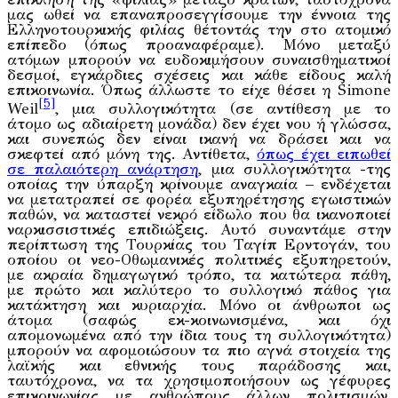
μας ωθεί να επαναπροσεγγίσουμε την έννοια της
Ελληνοτουρκικής φιλίας θέτοντάς την στο ατομικό
επίπεδο (όπως προαναφέραμε). Μόνο μεταξύ
ατόμων μπορούν να ευδοκιμήσουν συναισθηματικοί
δεσμοί, εγκάρδιες σχέσεις και κάθε είδους καλή
επικοινωνία. Όπως άλλωστε το είχε θέσει η Simone
[5]
Weil
, μια συλλογικότητα (σε αντίθεση με το
άτομο ως αδιαίρετη μονάδα) δεν έχει νου ή γλώσσα,
και συνεπώς δεν είναι ικανή να δράσει και να
σκεφτεί από μόνη της. Αντίθετα,
όπως έχει ειπωθεί
σε παλαιότερη ανάρτηση
, μια συλλογικότητα -της
οποίας την ύπαρξη κρίνουμε αναγκαία – ενδέχεται
να μετατραπεί σε φορέα εξυπηρέτησης εγωιστικών
παθών, να καταστεί νεκρό είδωλο που θα ικανοποιεί
ναρκισσιστικές επιδιώξεις. Αυτό συναντάμε στην
περίπτωση της Τουρκίας του Ταγίπ Ερντογάν, του
οποίου οι νεο-Οθωμανικές πολιτικές εξυπηρετούν,
με ακραία δημαγωγικό τρόπο, τα κατώτερα πάθη,
με πρώτο και καλύτερο το συλλογικό πάθος για
κατάκτηση και κυριαρχία. Μόνο οι άνθρωποι ως
άτομα (σαφώς εκ-κοινωνισμένα, και όχι
απομονωμένα από την ίδια τους τη συλλογικότητα)
μπορούν να αφομοιώσουν τα πιο αγνά στοιχεία της
λαϊκής και εθνικής τους παράδοσης και,
ταυτόχρονα, να τα χρησιμοποιήσουν ως γέφυρες
επικοινωνίας με ανθρώπους άλλων πολιτισμών,