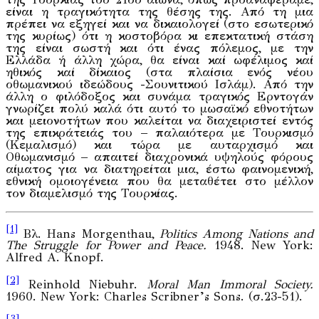
είναι η τραγικότητα της θέσης της. Από τη μια
πρέπει να εξηγεί και να δικαιολογεί (στο εσωτερικό
της κυρίως) ότι η κοστοβόρα κι επεκτατική στάση
της είναι σωστή και ότι ένας πόλεμος, με την
Ελλάδα ή άλλη χώρα, θα είναι καί ωφέλιμος καί
ηθικός καί δίκαιος (στα πλαίσια ενός νέου
οθωμανικού ιδεώδους -Σουνιτικού Ισλάμ). Από την
άλλη ο φιλόδοξος και συνάμα τραγικός Ερντογάν
γνωρίζει πολύ καλά ότι αυτό το μωσαϊκό εθνοτήτων
και μειονοτήτων που καλείται να διαχειριστεί εντός
της επικράτειάς του – παλαιότερα με Τουρκισμό
(Κεμαλισμό) και τώρα με αυταρχισμό και
Οθωμανισμό – απαιτεί διαχρονικά υψηλούς φόρους
αίματος για να διατηρείται μια, έστω φαινομενική,
εθνική ομοιογένεια που θα μεταθέτει στο μέλλον
τον διαμελισμό της Τουρκίας.
[1]
Βλ. Hans Morgenthau,
Politics Among Nations and
The Struggle for Power and Peace.
1948. New York:
Alfred A. Knopf.
[2]
Reinhold Niebuhr.
Moral Man Immoral Society.
1960. New York: Charles Scribner’s Sons. (σ.23-51).