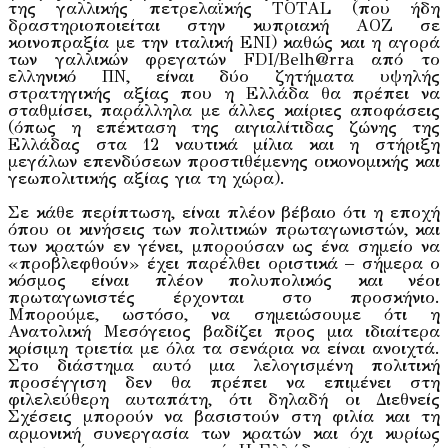
της γαλλικής πετρελαϊκής TOTAL (που ήδη
δραστηριοποιείται στην κυπριακή ΑΟΖ σε
κοινοπραξία με την ιταλική ΕΝΙ) καθώς και η αγορά
των γαλλικών φρεγατών FDI/Belh@rra από το
ελληνικό ΠΝ, είναι δύο ζητήματα υψηλής
στρατηγικής αξίας που η Ελλάδα θα πρέπει να
σταθμίσει, παράλληλα με άλλες καίριες αποφάσεις
(όπως η επέκταση της αιγιαλίτιδας ζώνης της
Ελλάδας στα 12 ναυτικά μίλια και η στήριξη
μεγάλων επενδύσεων προστιθέμενης οικονομικής και
γεωπολιτικής αξίας για τη χώρα).
Σε κάθε περίπτωση, είναι πλέον βέβαιο ότι η εποχή
όπου οι κινήσεις των πολιτικών πρωταγωνιστών, και
των κρατών εν γένει, μπορούσαν ως ένα σημείο να
«προβλεφθούν» έχει παρέλθει οριστικά – σήμερα ο
κόσμος είναι πλέον πολυπολικός και νέοι
πρωταγωνιστές έρχονται στο προσκήνιο.
Μπορούμε, ωστόσο, να σημειώσουμε ότι η
Ανατολική Μεσόγειος βαδίζει προς μια ιδιαίτερα
κρίσιμη τριετία με όλα τα σενάρια να είναι ανοιχτά.
Στο διάστημα αυτό μια λελογισμένη πολιτική
προσέγγιση δεν θα πρέπει να επιμένει στη
φιλελεύθερη αυταπάτη, ότι δηλαδή οι Διεθνείς
Σχέσεις μπορούν να βασιστούν στη φιλία και τη
αρμονική συνεργασία των κρατών και όχι κυρίως