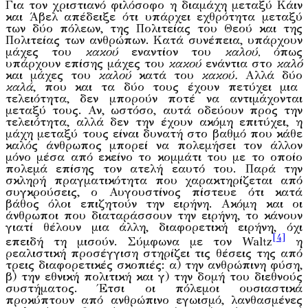
Για τον χριστιανό φιλόσοφο η διαμάχη μεταξύ Κάιν
και Άβελ απέδειξε ότι υπάρχει εχθρότητα μεταξύ
των δύο πόλεων, της Πολιτείας του Θεού και της
Πολιτείας των ανθρώπων. Κατά συνέπεια, υπάρχουν
μάχες του
κακού
εναντίον του
καλού,
όπως
υπάρχουν επίσης μάχες του
κακού
ενάντια στο
καλό
και μάχες του
καλού
κατά του
κακού.
Αλλά δύο
καλά
, που και τα δύο τους έχουν πετύχει μια
τελειότητα, δεν μπορούν ποτέ να αντιμάχονται
μεταξύ τους. Αν, ωστόσο, αυτά οδεύουν προς την
τελειότητα, αλλά δεν την έχουν ακόμη επιτύχει, η
μάχη μεταξύ τους είναι δυνατή στο βαθμό που κάθε
καλός άνθρωπος μπορεί να πολεμήσει τον άλλον
μόνο μέσα από εκείνο το κομμάτι του με το οποίο
πολεμά επίσης τον ατελή εαυτό του. Παρά την
σκληρή πραγματικότητα που χαρακτηρίζεται από
συγκρούσεις, ο Αυγουστίνος πίστευε ότι κατά
βάθος όλοι επιζητούν την ειρήνη. Ακόμη και οι
άνθρωποι που διαταράσσουν την ειρήνη, το κάνουν
γιατί θέλουν μια άλλη, διαφορετική ειρήνη, όχι
[4]
επειδή τη μισούν. Σύμφωνα με τον Waltz
η
ρεαλιστική προσέγγιση στηρίζει τις θέσεις της από
τρεις διαφορετικές σκοπιές: α) την ανθρώπινη φύση,
β) την εθνική πολιτική και γ) την δομή του διεθνούς
συστήματος. Έτσι οι πόλεμοι ουσιαστικά
προκύπτουν από ανθρώπινο εγωισμό, λανθασμένες