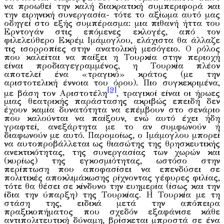
να προωθεί την καλή διακρατική συμπεριφορά και
την ειρηνική συνεργασία- τότε το αξίωμα αυτό μας
οδηγεί στο εξής συμπέρασμα: μια πιθανή ήττα του
Ερντογάν στις επόμενες εκλογές, από τον
φιλελεύθερο Εκρέμ Ιμάμογλου, ελάχιστα θα άλλαζε
τις ισορροπίες στην ανατολική μεσόγειο. Ο ρόλος
που καλείται να παίξει η Τουρκία στην περιοχή
είναι προδιαγεγραμμένος, η Τουρκία πλέον
αποτελεί ένα «τραγικό» κράτος (με την
αριστοτελική έννοια του όρου). Πιο συγκεκριμένα,
[9]
με βάση τον Αριστοτέλη
, τραγικοί είναι οι ήρωες
μιας θεατρικής παράστασης ακριβώς επειδή δεν
έχουν καμία δυνατότητα να επέμβουν στο σενάριο
που καλούνται να παίξουν, ενώ αυτό έχει ήδη
γραφτεί, ανεξάρτητα με το αν συμφωνούν ή
διαφωνούν με αυτό. Παρομοίως, ο Ιμάμογλου μπορεί
να αυτοπροβάλλεται ως θιασώτης της θρησκευτικής
ανεκτικότητας, της συνεργασίας των χωρών και
(κυρίως) της εγκοσμιότητας, ωστόσο στην
περίπτωση που αποφασίσει να επενδύσει σε
πολιτικές αποκλιμάκωσης ρίχνοντας γέφυρες φιλίας,
τότε θα θέσει σε κίνδυνο την ευημερία (ίσως και την
ίδια την ύπαρξη) της Τουρκίας. H Τουρκία με τη
στάση της, ειδικά μετά την απόπειρα
πραξικοπήματος που σχεδόν εξαφάνισε κάθε
αντιπολιτευτική δύναμη, βρίσκεται μπροστά σε ένα