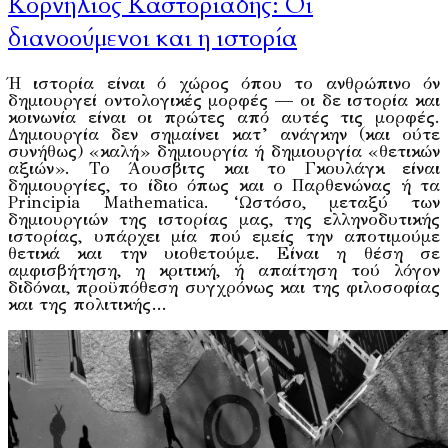
Κορνήλιος Καστοριάδης: Οι
διανοούμενοι και η ιστορία
Ή ιστορία είναι ό χώρος όπου το ανθρώπινο όν
δημιουργεί οντολογικές μορφές — οι δε ιστορία και
κοινωνία είναι οι πρώτες από αυτές τις μορφές.
Δημιουργία δεν σημαίνει κατ’ ανάγκην (και ούτε
συνήθως) «καλή» δημιουργία ή δημιουργία «θετικών
αξιών». Το Άουσβιτς και το Γκουλάγκ εί­ναι
δημιουργίες, το ίδιο όπως και ο Παρθενώνας ή τα
Principia Mathematica. ‘Ωστόσο, μεταξύ των
δημιουργιών της ιστορίας μας, της ελληνοδυτικής
ιστορίας, υπάρχει μία πού εμείς την αποτιμούμε
θετικά και την υιοθετούμε. Είναι η θέση σε
αμφισβήτηση, η κριτι­κή, ή απαίτηση τού λόγον
διδόναι, προϋπόθεση συγχρόνως και της φιλοσοφίας
και της πολιτικής…