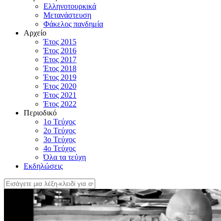
Ελληνοτουρκικά
Μετανάστευση
Φάκελος πανδημία
Αρχείο
Έτος 2015
Έτος 2016
Έτος 2017
Έτος 2018
Έτος 2019
Έτος 2020
Έτος 2021
Έτος 2022
Περιοδικό
1ο Τεύχος
2ο Τεύχος
3ο Τεύχος
4o Τεύχος
Όλα τα τεύχη
Εκδηλώσεις