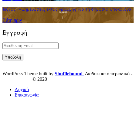
Τεύχος 1 – Σημειώσεις εκτός γραμμής για τη δημόσια υποκρισία
7 έτη πριν
Εγγραφή
WordPress Theme built by
Shufflehound
.
Διαδυκτιακό περιοδικό -
ResPublica.gr
© 2020
Αρχική
Επικοινωνία