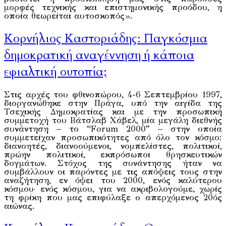
μορφές τεχνικής και επιστημονικής προόδου, η
οποία θεωρείται αυτοσκοπός».
Κορνήλιος Καστοριάδης: Παγκόσμια
δημοκρατική αναγέννηση ή κάποια
εφιαλτική ουτοπία;
Στις αρχές του φθινοπώρου, 4-6 Σεπτεμβρίου 1997,
διοργανώθηκε στην Πράγα, υπό την αιγίδα της
Τσεχικής Δημοκρατίας και με την προσωπική
συμμετοχή του Bάτσλαβ Xάβελ, μία μεγάλη διεθνής
συνάντηση – το “Forum 2000” – στην οποία
συμμετείχαν προσωπικότητες από όλο τον κόσμο:
διανοητές, διανοούμενοι, νομπελίστες, πολιτικοί,
πρώην πολιτικοί, εκπρόσωποι θρησκευτικών
δογμάτων. Στόχος της συνάντησης ήταν να
συμβάλλουν οι παρόντες με τις απόψεις τους στην
αναζήτηση, εν όψει του 2000, ενός καλύτερου
κόσμου· ενός κόσμου, για να ακριβολογούμε, χωρίς
τη φρίκη που μας επιφύλαξε ο απερχόμενος 20ός
αιώνας.