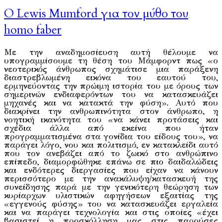
Ο Lewis Mumford για τον μύθο του
homo faber
Με την αναδημοσίευση αυτή θέλουμε να
υπογραμμίσουμε τη θέση του Μάμφορντ πως «ο
νεοτερικός άνθρωπος σχημάτισε μια παράξενη
διαστρεβλωμένη εικόνα του εαυτού του,
ερμηνεύοντας την πρώιμη ιστορία του με όρους των
σημερινών ενδιαφερόντων του να κατασκευάζει
μηχανές και να κατακτά την φύση». Αυτό που
διακρίνει την ανθρωπινότητα στον άνθρωπο, η
νοητική ικανότητα του «να κάνει προτάσεις και
σχέδια άλλα από εκείνα που ήταν
προγραμματισμένα στα γονίδια του είδους του», να
παράγει λόγο, νου και πολιτισμό, εν κατακλείδι αυτό
που τον ανεβάζει από το ζωικό στο ανθρώπινο
επίπεδο, διαμορφώθηκε επάνω σε πιο δαιδαλώδεις
και ενδότερες διεργασίες που είχαν να κάνουν
περισσότερο με την ανακάλυψη/κατασκευή της
συνείδησης παρά με την γενικότερη θεώρηση των
κυρίαρχων υλιστικών αφηγήσεων εξαιτίας της
«εγγενούς φύσης» του να κατασκευάζει εργαλεία
και να παράγει τεχνολογία και στις οποίες «έχει
βασιστεί η προσκόλληση μας στις παρούσες