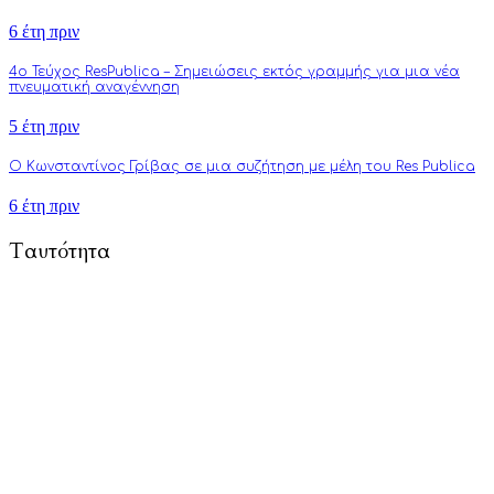
6 έτη πριν
4o Τεύχος ResPublica – Σημειώσεις εκτός γραμμής για μια νέα
πνευματική αναγέννηση
5 έτη πριν
Ο Κωνσταντίνος Γρίβας σε μια συζήτηση με μέλη του Res Publica
6 έτη πριν
Ταυτότητα
To Respublica.gr αποτελεί πρωτοβουλία ανθρώπων με στόχο την
προώθηση άρθρων γνώμης και ανάλυσης που αφορούν και
επηρεάζουν κάθε πτυχή της ζωής: από την πολιτική, την
πνευματικότητα, την επιστήμη, την τέχνη και την τεχνολογία
μέχρι την καθημερινότητα, τους δεσμούς και τον τύπο
ανθρώπου του σύγχρονου δυτικού πολιτισμού.
Τούτη η προσπάθειά μας επικεντρώνεται κυρίως στην