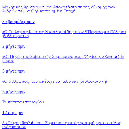
Μαχητικός Χριστιανισμός: Αποκατάσταση της Δύναμης των
Ανδρών σε μια Θηλυκοποιημένη Εποχή
3 εβδομάδες πριν
«Ο Επιλοχίας Κώστας Χαραλαμπίδης στον Β΄Παγκόσμιο Πόλεμο»
(βιβλιοκριτική)
2 μήνες πριν
«Οι Πηγές της Σοβιετικής Συμπεριφοράς- “Χ” (George Kennan), β’
μέρος
3 μήνες πριν
«Ο άνθρωπος που απέτυχε να πεθάνει» (βιβλιοκριτική)
3 μήνες πριν
Ταυτότητα ιστολογίου
12 έτη πριν
3o Τεύχος ResPublica – Σημειώσεις εκτός γραμμής για το τέλος
ενός κόσμου