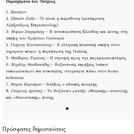
Περιεχόμενα 4ου Τεύχους
1.
Προοίμιο
2.
Elémire Zolla
– Τί είναι η παράδοση (μετάφραση
Αλέξανδρος Μπριασούλης).
3.
Μύρων Ζαχαράκης
– Η αντιπαράθεση Ελλάδας και Δύσης στη
σκέψη του Χρήστου Γιανναρά.
4.
Γιώργος Κουτσαντώνης
– Η ελληνική κλασσική σκέψη στον
σημερινό κόσμο: η περίπτωση της Ιταλίας.
5.
Θεόδωρος Ντρίνιας
– Η στροφή προς την περιφερειοποίηση.
6.
Μιχάλης Θεοδοσιάδης
– Βυζαντινές εκρήξεις λαϊκού
οικουμενισμού και ευκοσμίας: στοχασμοί πάνω στον homo
hellenicus.
7.
Μαρία Κορνάρου
– Κάλβος ο εθνικός ποιητής.
8.
Γεώργιος Δρίτσας
– Το Βυζάντιο μεταξύ «Μαγικής» ανατολής
και «Φαουστικής» Δύσης.
♣
Πρόσφατες δημοσιεύσεις