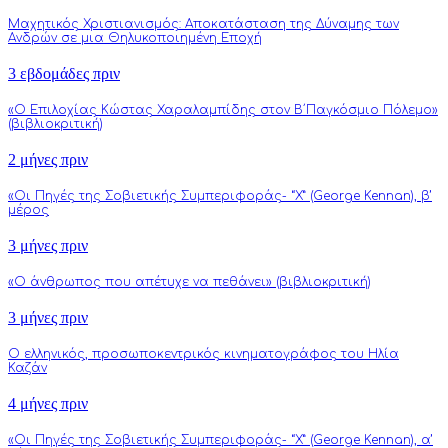
Μαχητικός Χριστιανισμός: Αποκατάσταση της Δύναμης των
Ανδρών σε μια Θηλυκοποιημένη Εποχή
3 εβδομάδες πριν
«Ο Επιλοχίας Κώστας Χαραλαμπίδης στον Β΄Παγκόσμιο Πόλεμο»
(βιβλιοκριτική)
2 μήνες πριν
«Οι Πηγές της Σοβιετικής Συμπεριφοράς- “Χ” (George Kennan), β’
μέρος
3 μήνες πριν
«Ο άνθρωπος που απέτυχε να πεθάνει» (βιβλιοκριτική)
3 μήνες πριν
Ο ελληνικός, προσωποκεντρικός κινηματογράφος του Ηλία
Καζάν
4 μήνες πριν
«Οι Πηγές της Σοβιετικής Συμπεριφοράς- “Χ” (George Kennan), α’