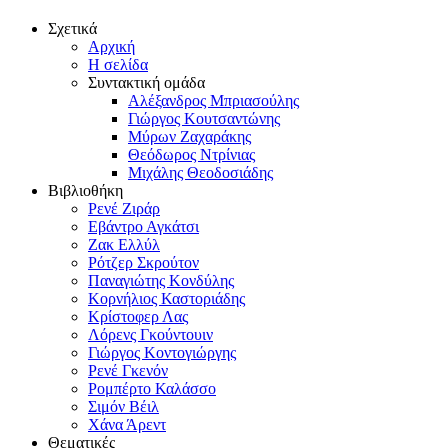
Σχετικά
Αρχική
Η σελίδα
Συντακτική ομάδα
Αλέξανδρος Μπριασούλης
Γιώργος Κουτσαντώνης
Μύρων Ζαχαράκης
Θεόδωρος Ντρίνιας
Μιχάλης Θεοδοσιάδης
Βιβλιοθήκη
Ρενέ Ζιράρ
Εβάντρο Αγκάτσι
Ζακ Ελλύλ
Ρότζερ Σκρούτον
Παναγιώτης Κονδύλης
Κορνήλιος Καστοριάδης
Κρίστοφερ Λας
Λόρενς Γκούντουιν
Γιώργος Κοντογιώργης
Ρενέ Γκενόν
Ρομπέρτο Καλάσσο
Σιμόν Βέιλ
Χάνα Άρεντ
Θεματικές