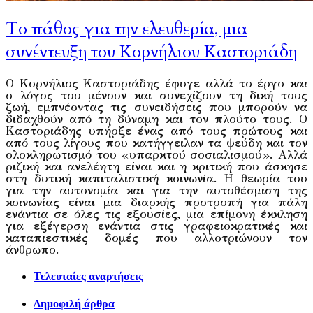
Το πάθος για την ελευθερία, μια
συνέντευξη του Κορνήλιου Καστοριάδη
Ο Kορνήλιος Kαστοριάδης έφυγε αλλά το έργο και
ο λόγος του μένουν και συνεχίζουν τη δική τους
ζωή, εμπνέοντας τις συνειδήσεις που μπορούν να
διδαχθούν από τη δύναμη και τον πλούτο τους. Ο
Kαστοριάδης υπήρξε ένας από τους πρώτους και
από τους λίγους που κατήγγειλαν τα ψεύδη και τον
ολοκληρωτισμό του «υπαρκτού σοσιαλισμού». Αλλά
ριζική και ανελέητη είναι και η κριτική που άσκησε
στη δυτική καπιταλιστική κοινωνία. H θεωρία του
για την αυτονομία και για την αυτοθέσμιση της
κοινωνίας είναι μια διαρκής προτροπή για πάλη
ενάντια σε όλες τις εξουσίες, μια επίμονη έκκληση
για εξέγερση ενάντια στις γραφειοκρατικές και
καταπιεστικές δομές που αλλοτριώνουν τον
άνθρωπο.
Τελευταίες αναρτήσεις
Δημοφιλή άρθρα