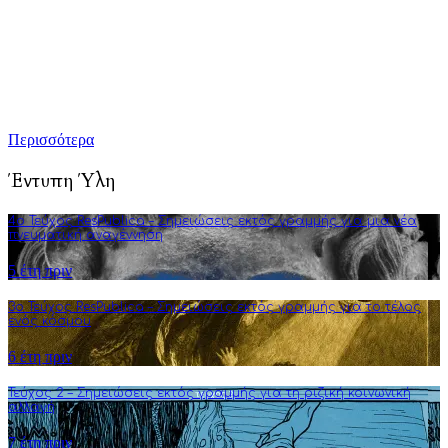
καλλιέργεια της πολιτικής διαύγειας, αλλά και του ενεργού
κριτικού προβληματισμού. Σκοπός μας είναι να εμπλουτίσουμε
την ήδη υπάρχουσα γνώση αναλύσεις και συγγραφή άρθρων
που στοχεύουν στην πνευματική αναγέννηση και τη διεύρυνση
της φιλοσοφικής σκέψης.
Περισσότερα
Έντυπη Ύλη
4o Τεύχος ResPublica – Σημειώσεις εκτός γραμμής για μια νέα
πνευματική αναγέννηση
5 έτη πριν
3o Τεύχος ResPublica – Σημειώσεις εκτός γραμμής για το τέλος
ενός κόσμου
6 έτη πριν
Τεύχος 2 – Σημειώσεις εκτός γραμμής για τη ριζική κοινωνική
αλλαγή
7 έτη πριν