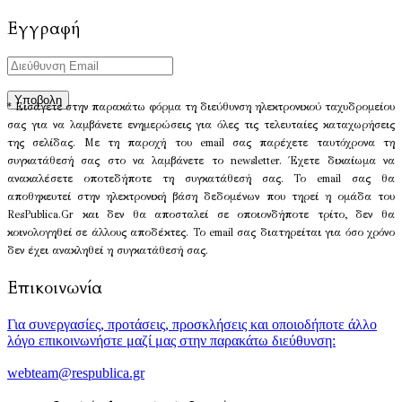
Εγγραφή
* Εισάγετε στην παρακάτω φόρμα τη διεύθυνση ηλεκτρονικού ταχυδρομείου
σας για να λαμβάνετε ενημερώσεις για όλες τις τελευταίες καταχωρήσεις
της σελίδας. Με τη παροχή του email σας παρέχετε ταυτόχρονα τη
συγκατάθεσή σας στο να λαμβάνετε το newsletter. Έχετε δικαίωμα να
ανακαλέσετε οποτεδήποτε τη συγκατάθεσή σας. Το email σας θα
αποθηκευτεί στην ηλεκτρονική βάση δεδομένων που τηρεί η ομάδα του
ResPublica.Gr και δεν θα αποσταλεί σε οποιονδήποτε τρίτο, δεν θα
κοινολογηθεί σε άλλους αποδέκτες. Το email σας διατηρείται για όσο χρόνο
δεν έχει ανακληθεί η συγκατάθεσή σας.
Επικοινωνία
Για συνεργασίες, προτάσεις, προσκλήσεις και οποιοδήποτε άλλο
λόγο επικοινωνήστε μαζί μας στην παρακάτω διεύθυνση:
webteam@respublica.gr