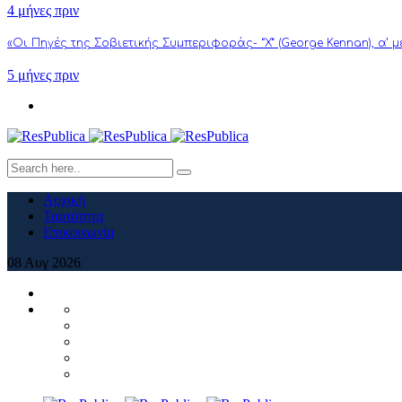
4 μήνες πριν
«Οι Πηγές της Σοβιετικής Συμπεριφοράς- “Χ” (George Kennan), α’ 
5 μήνες πριν
Αρχική
Ταυτότητα
Επικοινωνία
08
Αυγ
2026