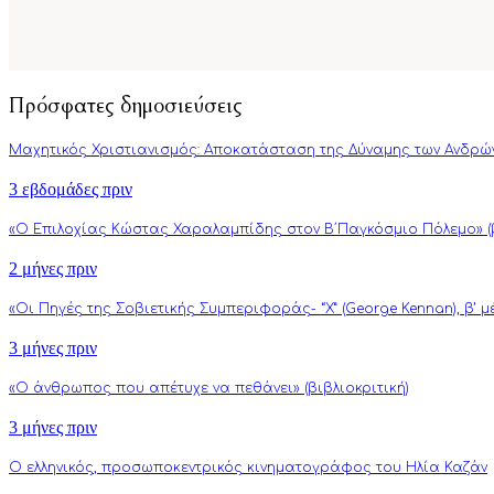
Πρόσφατες δημοσιεύσεις
Μαχητικός Χριστιανισμός: Αποκατάσταση της Δύναμης των Ανδρώ
3 εβδομάδες πριν
«Ο Επιλοχίας Κώστας Χαραλαμπίδης στον Β΄Παγκόσμιο Πόλεμο» (β
2 μήνες πριν
«Οι Πηγές της Σοβιετικής Συμπεριφοράς- “Χ” (George Kennan), β’ 
3 μήνες πριν
«Ο άνθρωπος που απέτυχε να πεθάνει» (βιβλιοκριτική)
3 μήνες πριν
Ο ελληνικός, προσωποκεντρικός κινηματογράφος του Ηλία Καζάν