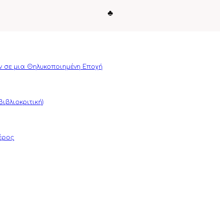
♣
ν σε μια Θηλυκοποιημένη Εποχή
ιβλιοκριτική)
μέρος