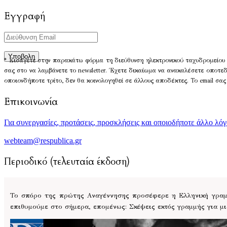
Εγγραφή
* Εισάγετε στην παρακάτω φόρμα τη διεύθυνση ηλεκτρονικού ταχυδρομείου 
σας στο να λαμβάνετε το newsletter. Έχετε δικαίωμα να ανακαλέσετε οποτε
οποιονδήποτε τρίτο, δεν θα κοινολογηθεί σε άλλους αποδέκτες. Το email σας
Επικοινωνία
Για συνεργασίες, προτάσεις, προσκλήσεις και οποιοδήποτε άλλο λό
webteam@respublica.gr
Περιοδικό (τελευταία έκδοση)
Το σπόρο της πρώτης Αναγέννησης προσέφερε η Ελληνική γραμμ
επιθυμούμε στο σήμερα, επομένως: Σκέψεις εκτός γραμμής για μ