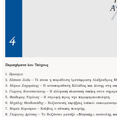
Περιεχόμενα 4ου Τεύχους
1.
Προοίμιο
2.
Elémire Zolla
– Τί είναι η παράδοση (μετάφραση Αλέξανδρος Μ
3.
Μύρων Ζαχαράκης
– Η αντιπαράθεση Ελλάδας και Δύσης στη σκ
4.
Γιώργος Κουτσαντώνης
– Η ελληνική κλασσική σκέψη στον σημερι
5.
Θεόδωρος Ντρίνιας
– Η στροφή προς την περιφερειοποίηση.
6.
Μιχάλης Θεοδοσιάδης
– Βυζαντινές εκρήξεις λαϊκού οικουμενισμο
7.
Μαρία Κορνάρου
– Κάλβος ο εθνικός ποιητής.
8.
Γεώργιος Δρίτσας
– Το Βυζάντιο μεταξύ «Μαγικής» ανατολής κα