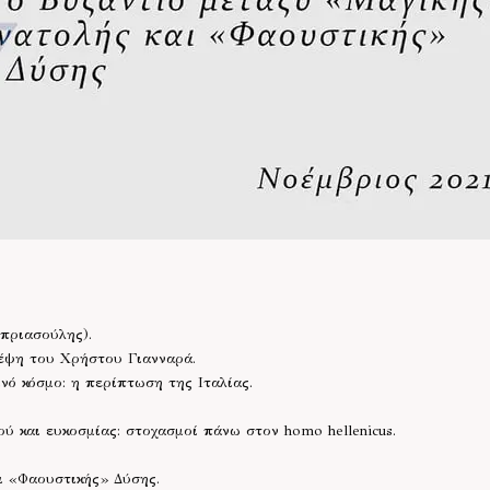
πριασούλης).
έψη του Χρήστου Γιανναρά.
νό κόσμο: η περίπτωση της Ιταλίας.
ύ και ευκοσμίας: στοχασμοί πάνω στον homo hellenicus.
ι «Φαουστικής» Δύσης.