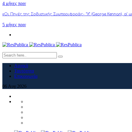
4 μήνες πριν
«Οι Πηγές της Σοβιετικής Συμπεριφοράς- “Χ” (George Kennan), α’ 
5 μήνες πριν
Αρχική
Ταυτότητα
Επικοινωνία
06
Αυγ
2026