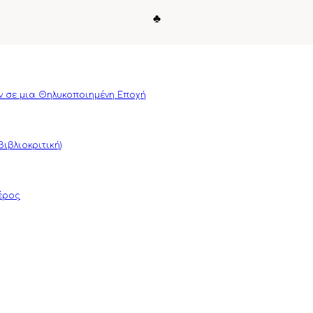
♣
ν σε μια Θηλυκοποιημένη Εποχή
ιβλιοκριτική)
μέρος