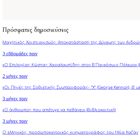
Πρόσφατες δημοσιεύσεις
Μαχητικός Χριστιανισμός: Αποκατάσταση της Δύναμης των Ανδρώ
3 εβδομάδες πριν
«Ο Επιλοχίας Κώστας Χαραλαμπίδης στον Β΄Παγκόσμιο Πόλεμο» (β
2 μήνες πριν
«Οι Πηγές της Σοβιετικής Συμπεριφοράς- “Χ” (George Kennan), β’ 
3 μήνες πριν
«Ο άνθρωπος που απέτυχε να πεθάνει» (βιβλιοκριτική)
3 μήνες πριν
Ο ελληνικός, προσωποκεντρικός κινηματογράφος του Ηλία Καζάν