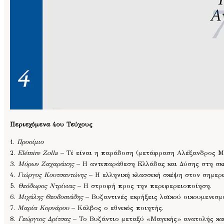
Περιεχόμενα 4ου Τεύχους
1.
Προοίμιο
2.
Elémire Zolla
– Τί είναι η παράδοση (μετάφραση Αλέξανδρος Μ
3.
Μύρων Ζαχαράκης
– Η αντιπαράθεση Ελλάδας και Δύσης στη σκ
4.
Γιώργος Κουτσαντώνης
– Η ελληνική κλασσική σκέψη στον σημερι
5.
Θεόδωρος Ντρίνιας
– Η στροφή προς την περιφερειοποίηση.
6.
Μιχάλης Θεοδοσιάδης
– Βυζαντινές εκρήξεις λαϊκού οικουμενισμο
7.
Μαρία Κορνάρου
– Κάλβος ο εθνικός ποιητής.
8.
Γεώργιος Δρίτσας
– Το Βυζάντιο μεταξύ «Μαγικής» ανατολής κα