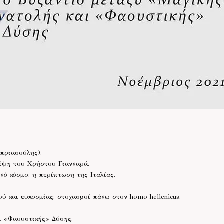
πριασούλης).
έψη του Χρήστου Γιανναρά.
νό κόσμο: η περίπτωση της Ιταλίας.
ύ και ευκοσμίας: στοχασμοί πάνω στον homo hellenicus.
ι «Φαουστικής» Δύσης.