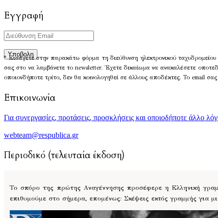
Εγγραφή
* Εισάγετε στην παρακάτω φόρμα τη διεύθυνση ηλεκτρονικού ταχυδρομείου 
σας στο να λαμβάνετε το newsletter. Έχετε δικαίωμα να ανακαλέσετε οποτε
οποιονδήποτε τρίτο, δεν θα κοινολογηθεί σε άλλους αποδέκτες. Το email σας
Επικοινωνία
Για συνεργασίες, προτάσεις, προσκλήσεις και οποιοδήποτε άλλο λό
webteam@respublica.gr
Περιοδικό (τελευταία έκδοση)
Το σπόρο της πρώτης Αναγέννησης προσέφερε η Ελληνική γραμμ
επιθυμούμε στο σήμερα, επομένως: Σκέψεις εκτός γραμμής για μ