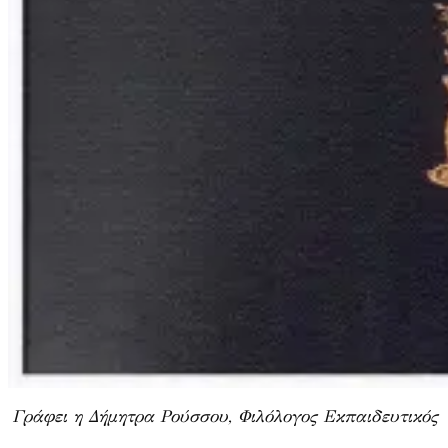
Γράφει η Δήμητρα Ρούσσου, Φιλόλογος Εκπαιδευτικός