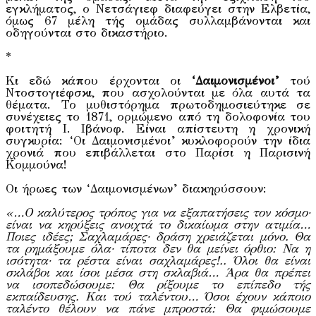
εγκλήματος, ο Νετσάγιεφ διαφεύγει στην Ελβετία,
όμως 67 μέλη τής ομάδας συλλαμβάνονται και
οδηγούνται στο δικαστήριο.
*
Κι εδώ κάπου έρχονται οι
‘Δαιμονισμένοι’
τού
Ντοστογιέφσκι, που ασχολούνται με όλα αυτά τα
θέματα. Το μυθιστόρημα πρωτοδημοσιεύτηκε σε
συνέχειες το 1871, ορμώμενο από τη δολοφονία του
φοιτητή Ι. Ιβάνοφ. Είναι απίστευτη η χρονική
συγκυρία: ‘Οι Δαιμονισμένοι’ κυκλοφορούν την ίδια
χρονιά που επιβάλλεται στο Παρίσι η Παρισινή
Κομμούνα!
Οι ήρωες των ‘Δαιμονισμένων’ διακηρύσσουν:
«…Ο καλύτερος τρόπος για να εξαπατήσεις τον κόσμο·
είναι να κηρύξεις ανοιχτά το δικαίωμα στην ατιμία…
Ποιες ιδέες; Σαχλαμάρες· δράση χρειάζεται μόνο. Θα
τα ρημάξουμε όλα· τίποτα δεν θα μείνει όρθιο: Να η
ισότητα· τα ρέστα είναι σαχλαμάρες!.. Όλοι θα είναι
σκλάβοι και ίσοι μέσα στη σκλαβιά… Άρα θα πρέπει
να ισοπεδώσουμε: Θα ρίξουμε το επίπεδο τής
εκπαίδευσης. Και τού ταλέντου… Όσοι έχουν κάποιο
ταλέντο θέλουν να πάνε μπροστά: Θα φιμώσουμε