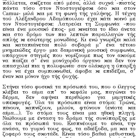
πάλλεται, σκίζεται από μέσα, αλλά συχνά -πιστός
πάντα τόσο στον Ντοστογιέφσκι όσο και στον
Camus- μιλά και με τη φωνή τής γαλήνης. Η τέχνη
τού Αλέξανδρου Αδαμόπουλου έχει κάτι κοινό με
τον Ντοστογιέφσκι: Λατρεύει τη Συμφωνία -που
είναι ένα μουσικό έπος- μα κινείται το ίδιο άνετα
και στο δρόμο των πιο λεπτών παραλλαγών τής
απλής κι εσώτερης μονωδίας. Κι ενώ γνωρίζει καλά
και καταπιάνεται πολύ σοβαρά μ’ ένα τέτοιο
μνημειώδες έργο· μια δαιμονική μουσική συμφωνία,
υπάρχουν στιγμές που νομίζουμε πως τον ακούμε
να παίζει σ’ ένα μονόχορδο όργανο και δεν τον
απασχολεί πια η πολυφωνία· σαν ολάκερη η ύπαρξή
του να έχει συμπυκνωθεί, άφοβα κι επιδέξια, σ’
έναν και μόνον ήχο τής ψυχής.
Στήνει τόσο φυσικά τα πρόσωπά του, που ο ίλιγγος
κλέβει το αίμα απ’ το κεφάλι μας, παγώνει το
δέρμα, δεν αφήνει περιθώριο για μιμητικές
υπεκφυγές. Όλα τα πρόσωπα είναι στόμα: Τρώνε,
πίνουν, καπνίζουν, μιλούν, φτύνουν (ενίοτε και
αίμα…). Το στόμα τους είναι μια ηθική πληγή.
Νιώθουμε με ένταση το δράμα τής συνύπαρξης με
όλα τα πρόσωπά του. Εισπνέουμε το είναι, την
ανάσα, το γυμνό τους φως, τα αδιέξοδα, μα και το
ζοφερό τους σκοτάδι. Είναι τόσο βαθιά μεθυστική,