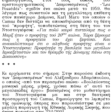
δημιουργώντας έτσι τους δικούς του
αριστουργηματικούς ‘Δαιμονισμένους’ -‘Les
Possédés’- σχεδόν ένα αιώνα μετά· το 1959. Θα
λέγαμε πως συνιστούν και τη μεγαλύτερη επίθεση
στον πανίσχυρο Δαίμονα, Karl Marx· τον οποίον ο
Camus δεν διστάζει να αποκαθηλώσει από τη θέση
τού ‘προφήτη’, τοποθετώντας στη θέση του τον
Ντοστογιέφσκι:
«Για πολύ καιρό πιστεύαμε πως ο
ου
Μαρξ ήταν ο προφήτης τού 20
αιώνα. Τώρα ξέρουμε
πως η προφητεία του έχει ξεφτίσει. Και
ανακαλύπτουμε ότι ο αληθινός προφήτης είναι ο
Ντοστογιέφσκι: Προφήτεψε τη βασιλεία των μεγάλων
Ιεροεξεταστών και τον θρίαμβο τής Δύναμης πάνω στη
Δικαιοσύνη»
* * *
Κι ερχόμαστε στο σήμερα: Στην παρούσα έκδοση
των ‘Δαιμονισμένων’ τού Αλέξανδρου Αδαμόπουλου,
ο οποίος -από τον περασμένο αιώνα- «δουλεύοντας
μανιακά μέρες, μήνες, χρόνια πάνω σ’ αυτό το
μεγαλειώδες έργο» βασισμένος στο μυθιστόρημα
τού Ντοστογιέφσκι μα και στην θεατρική
προσαρμογή τού Camus, δημιούργησε το λιμπρέτο
τής ομώνυμης όπερας που παρουσιάστηκε σε μια
μεγάλη παραγωγή τής Εθνικής Λυρικής Σκηνής, που
έκανε πρεμιέρα στις 22/4/2001.