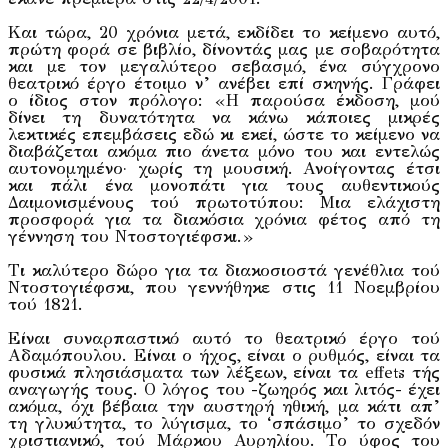
Και τώρα, 20 χρόνια μετά, εκδίδει το κείμενο αυτό,
πρώτη φορά σε βιβλίο, δίνοντάς μας με σοβαρότητα
και με τον μεγαλύτερο σεβασμό, ένα σύγχρονο
θεατρικό έργο έτοιμο ν’ ανέβει επί σκηνής. Γράφει
ο ίδιος στον πρόλογο: «Η παρούσα έκδοση, μού
δίνει τη δυνατότητα να κάνω κάποιες μικρές
λεκτικές επεμβάσεις εδώ κι εκεί, ώστε το κείμενο να
διαβάζεται ακόμα πιο άνετα μόνο του και εντελώς
αυτονομημένο· χωρίς τη μουσική. Ανοίγοντας έτσι
και πάλι ένα μονοπάτι για τους αυθεντικούς
Δαιμονισμένους τού πρωτοτύπου: Μια ελάχιστη
προσφορά για τα διακόσια χρόνια φέτος από τη
γέννηση του Ντοστογιέφσκι.»
Τι καλύτερο δώρο για τα διακοσιοστά γενέθλια τού
Ντοστογιέφσκι, που γεννήθηκε στις 11 Νοεμβρίου
τού 1821.
Είναι συναρπαστικό αυτό το θεατρικό έργο τού
Αδαμόπουλου. Είναι ο ήχος, είναι ο ρυθμός, είναι τα
φυσικά πλησιάσματα των λέξεων, είναι τα effets τής
αναγωγής τους. Ο λόγος του -ζωηρός και λιτός- έχει
ακόμα, όχι βέβαια την αυστηρή ηθική, μα κάτι απ’
τη γλυκύτητα, το λύγισμα, το ‘σπάσιμο’ το σχεδόν
χριστιανικό, τού Μάρκου Αυρηλίου. Το ύφος του