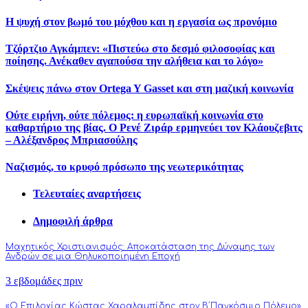
Η ψυχή στον βωμό του μόχθου και η εργασία ως προνόμιο
Τζόρτζιο Αγκάμπεν: «Πιστεύω στο δεσμό φιλοσοφίας και
ποίησης. Ανέκαθεν αγαπούσα την αλήθεια και το λόγο»
Σκέψεις πάνω στον Ortega Y Gasset και στη μαζική κοινωνία
Ούτε ειρήνη, ούτε πόλεμος: η ευρωπαϊκή κοινωνία στο
καθαρτήριο της βίας. Ο Ρενέ Ζιράρ ερμηνεύει τον Κλάουζεβιτς
– Αλέξανδρος Μπριασούλης
Ναζισμός, το κρυφό πρόσωπο της νεωτερικότητας
Τελευταίες αναρτήσεις
Δημοφιλή άρθρα
Μαχητικός Χριστιανισμός: Αποκατάσταση της Δύναμης των
Ανδρών σε μια Θηλυκοποιημένη Εποχή
3 εβδομάδες πριν
«Ο Επιλοχίας Κώστας Χαραλαμπίδης στον Β΄Παγκόσμιο Πόλεμο»