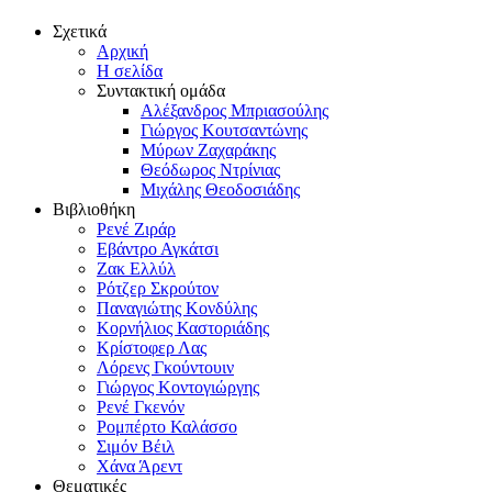
Σχετικά
Αρχική
Η σελίδα
Συντακτική ομάδα
Αλέξανδρος Μπριασούλης
Γιώργος Κουτσαντώνης
Μύρων Ζαχαράκης
Θεόδωρος Ντρίνιας
Μιχάλης Θεοδοσιάδης
Βιβλιοθήκη
Ρενέ Ζιράρ
Εβάντρο Αγκάτσι
Ζακ Ελλύλ
Ρότζερ Σκρούτον
Παναγιώτης Κονδύλης
Κορνήλιος Καστοριάδης
Κρίστοφερ Λας
Λόρενς Γκούντουιν
Γιώργος Κοντογιώργης
Ρενέ Γκενόν
Ρομπέρτο Καλάσσο
Σιμόν Βέιλ
Χάνα Άρεντ
Θεματικές