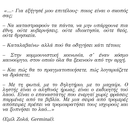
«…- Για εξήγησέ μου επιτέλους· ποιος είναι ο σκοπός
σας;
– Να καταστραφούν τα πάντα, να μην υπάρχουνε πια
έθνη, ούτε κυβερνήσεις, ούτε ιδιοκτησία, ούτε θεός,
ούτε θρησκεία.
– Καταλαβαίνω· αλλά πού θα οδηγήσει κάτι τέτοιο;
– Στην κομμουνιστική κοινωνία, σ’ έναν κόσμο
καινούργιο, στον οποίο όλα θα ξεκινούν από την αρχή.
– Και πώς θα το πραγματοποιήσετε, πώς λογαριάζετε
να δράσετε;
– Με τη φωτιά, με το δηλητήριο, με το μαχαίρι. Ο
ληστής είναι ο αληθινός ήρωας, είναι ο εκδικητής τού
λαού. Είναι ο επαναστάτης που ενεργεί χωρίς φράσεις
παρμένες από τα βιβλία. Με μια σειρά από τρομερές
απόπειρες πρέπει να τρομοκρατήσει τους ισχυρούς και
να ξυπνήσει το λαό…»
(Εμίλ Ζολά, Germinal).