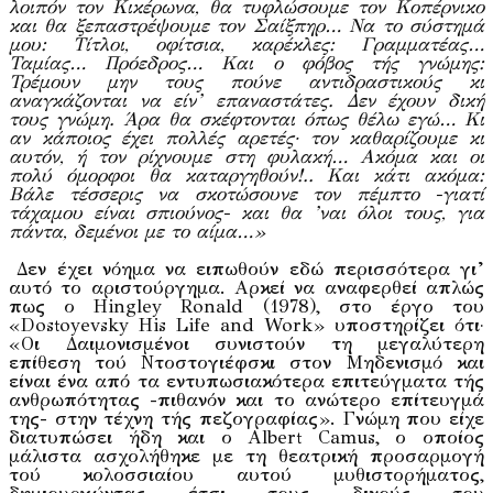
λοιπόν τον Κικέρωνα, θα τυφλώσουμε τον Κοπέρνικο
και θα ξεπαστρέψουμε τον Σαίξπηρ… Να το σύστημά
μου: Τίτλοι, οφίτσια, καρέκλες: Γραμματέας…
Ταμίας… Πρόεδρος… Και ο φόβος τής γνώμης:
Τρέμουν μην τους πούνε αντιδραστικούς κι
αναγκάζονται να είν’ επαναστάτες. Δεν έχουν δική
τους γνώμη. Άρα θα σκέφτονται όπως θέλω εγώ… Κι
αν κάποιος έχει πολλές αρετές· τον καθαρίζουμε κι
αυτόν, ή τον ρίχνουμε στη φυλακή… Ακόμα και οι
πολύ όμορφοι θα καταργηθούν!.. Και κάτι ακόμα:
Βάλε τέσσερις να σκοτώσουνε τον πέμπτο -γιατί
τάχαμου είναι σπιούνος- και θα ’ναι όλοι τους, για
πάντα, δεμένοι με το αίμα…»
Δεν έχει νόημα να ειπωθούν εδώ περισσότερα γι’
αυτό το αριστούργημα. Αρκεί να αναφερθεί απλώς
πως ο Hingley Ronald (1978), στο έργο του
«Dostoyevsky His Life and Work» υποστηρίζει ότι·
«Οι Δαιμονισμένοι συνιστούν τη μεγαλύτερη
επίθεση τού Ντοστογιέφσκι στον Μηδενισμό και
είναι ένα από τα εντυπωσιακότερα επιτεύγματα τής
ανθρωπότητας -πιθανόν και το ανώτερο επίτευγμά
της- στην τέχνη τής πεζογραφίας». Γνώμη που είχε
διατυπώσει ήδη και ο Albert Camus, ο οποίος
μάλιστα ασχολήθηκε με τη θεατρική προσαρμογή
τού κολοσσιαίου αυτού μυθιστορήματος,