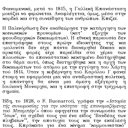
Φαινομενικά, μετά το 1815, η Γαλλική Επανάσταση
μοιάζει να φιμώνεται. Αναφλέγεται, όμως, μέσα στην
καρδιά και στη συνείδηση των ανθρώπων. Επιζεί.
Η Παλινόρθωση δεν αναθεώρησε την κατάργηση των
κοινωνικών προνομίων (κατ’ εξοχήν των
φεουδαρχικών δικαιωμάτων). Η εθνική περιουσία δεν
επιστράφηκε στους πρώην ιδιοκτήτες της και
-μολονότι δεν είχε πάντα διανεμηθεί δίκαια και
αρκετές φορές είχε περιέλθει στα χέρια των
πλουσίων- το επαναστατικό κεκτημένο διατηρήθηκε
στο θέμα αυτό, όπως διατηρήθηκε και η αρχή των
δικαιωμάτων τού ατόμου με την εγγύηση του Χάρτη
τού 1814. Όταν η κυβέρνηση τού Καρόλου Ι΄ φανεί
έτοιμη να εφαρμόσει μια νέα αντιδραστική πολιτική,
η απάντηση θα είναι μια άμεση εξέγερση· η
Ιουλιανή Μοναρχία, και η επιστροφή στην τρίχρωμη
σημαία.
Ήδη, το 1828, ο F. Buonarroti, γράφει την
«Ιστορία
τής συνωμοσίας για την ισότητα· τής επονομαζόμενης
τού Μπαμπέφ¹»
όπου αφηγείται την συνωμοσία των
‘Ίσων’, τα σχέδιά τους για ένα είδος ‘Βανδέας των
πληβείων’², την αποτυχία τους και την εκτέλεσή
τους. Επρόκειτο για ένα κίνημα ‘κομμουνιστικό’