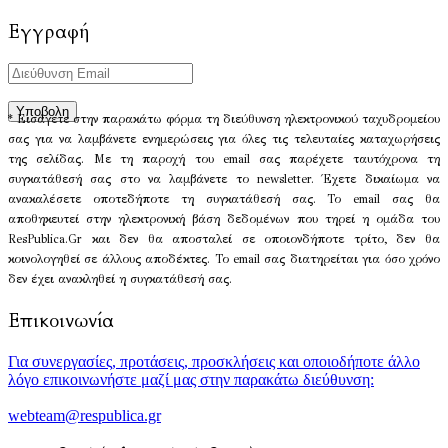
Εγγραφή
* Εισάγετε στην παρακάτω φόρμα τη διεύθυνση ηλεκτρονικού ταχυδρομείου
σας για να λαμβάνετε ενημερώσεις για όλες τις τελευταίες καταχωρήσεις
της σελίδας. Με τη παροχή του email σας παρέχετε ταυτόχρονα τη
συγκατάθεσή σας στο να λαμβάνετε το newsletter. Έχετε δικαίωμα να
ανακαλέσετε οποτεδήποτε τη συγκατάθεσή σας. Το email σας θα
αποθηκευτεί στην ηλεκτρονική βάση δεδομένων που τηρεί η ομάδα του
ResPublica.Gr και δεν θα αποσταλεί σε οποιονδήποτε τρίτο, δεν θα
κοινολογηθεί σε άλλους αποδέκτες. Το email σας διατηρείται για όσο χρόνο
δεν έχει ανακληθεί η συγκατάθεσή σας.
Επικοινωνία
Για συνεργασίες, προτάσεις, προσκλήσεις και οποιοδήποτε άλλο
λόγο επικοινωνήστε μαζί μας στην παρακάτω διεύθυνση:
webteam@respublica.gr