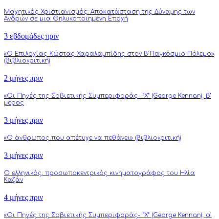
Μαχητικός Χριστιανισμός: Αποκατάσταση της Δύναμης των
Ανδρών σε μια Θηλυκοποιημένη Εποχή
3 εβδομάδες πριν
«Ο Επιλοχίας Κώστας Χαραλαμπίδης στον Β΄Παγκόσμιο Πόλεμο»
(βιβλιοκριτική)
2 μήνες πριν
«Οι Πηγές της Σοβιετικής Συμπεριφοράς- “Χ” (George Kennan), β’
μέρος
3 μήνες πριν
«Ο άνθρωπος που απέτυχε να πεθάνει» (βιβλιοκριτική)
3 μήνες πριν
Ο ελληνικός, προσωποκεντρικός κινηματογράφος του Ηλία
Καζάν
4 μήνες πριν
«Οι Πηγές της Σοβιετικής Συμπεριφοράς- “Χ” (George Kennan), α’