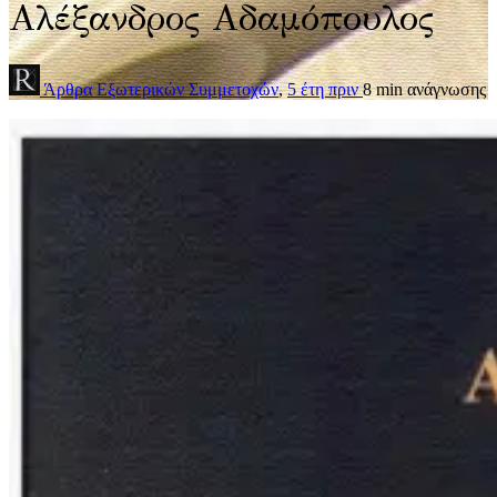
Αλέξανδρος Αδαμόπουλος
Άρθρα Εξωτερικών Συμμετοχών
,
5 έτη πριν
8 min
ανάγνωσης