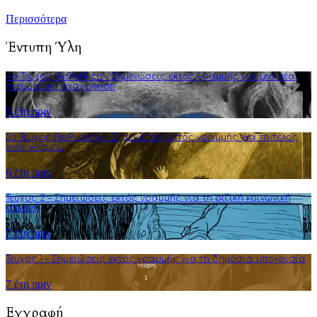
Περισσότερα
Έντυπη Ύλη
4o Τεύχος ResPublica – Σημειώσεις εκτός γραμμής για μια νέα
πνευματική αναγέννηση
5 έτη πριν
3o Τεύχος ResPublica – Σημειώσεις εκτός γραμμής για το τέλος
ενός κόσμου
6 έτη πριν
Τεύχος 2 – Σημειώσεις εκτός γραμμής για τη ριζική κοινωνική
αλλαγή
7 έτη πριν
Τεύχος 1 – Σημειώσεις εκτός γραμμής για τη δημόσια υποκρισία
7 έτη πριν
Εγγραφή