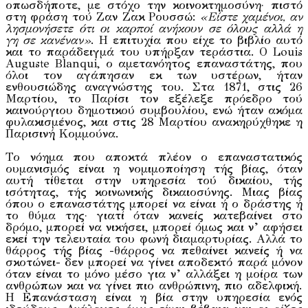
οπωσδήποτε, με στόχο την κοινοκτημοσύνη· πιστό
στη φράση τού Ζαν Ζακ Ρουσσώ:
«Είστε χαμένοι, αν
λησμονήσετε ότι οι καρποί ανήκουν σε όλους αλλά η
γη σε κανέναν»
. Η επιτυχία που είχε το βιβλίο αυτό
και το παράδειγμά του υπήρξαν τεράστια. Ο Louis
Auguste Blanqui, ο αμετανόητος επαναστάτης, που
όλοι τον αγάπησαν εκ των υστέρων, ήταν
ενθουσιώδης αναγνώστης του. Στα 1871, στις 26
Μαρτίου, το Παρίσι τον εξέλεξε πρόεδρο τού
καινούργιου δημοτικού συμβουλίου, ενώ ήταν ακόμα
φυλακισμένος, και στις 28 Μαρτίου ανακηρύχθηκε η
Παρισινή Κομμούνα.
Το νόημα που αποκτά πλέον ο επαναστατικός
ουμανισμός είναι η νομιμοποίηση τής βίας, όταν
αυτή τίθεται στην υπηρεσία τού δικαίου, τής
ισότητας, τής κοινωνικής δικαιοσύνης. Μιας βίας
όπου ο επαναστάτης μπορεί να είναι ή ο δράστης ή
το θύμα της· γιατί όταν κανείς κατεβαίνει στο
δρόμο, μπορεί να νικήσει, μπορεί όμως και ν’ αφήσει
εκεί την τελευταία του φωνή διαμαρτυρίας. Αλλά το
θάρρος τής βίας -θάρρος να πεθαίνει κανείς ή να
σκοτώνει- δεν μπορεί να γίνει αποδεκτό παρά μόνον
όταν είναι το μόνο μέσο για ν’ αλλάξει η μοίρα των
ανθρώπων και να γίνει πιο ανθρώπινη, πιο αδελφική.
Η Επανάσταση είναι η βία στην υπηρεσία ενός