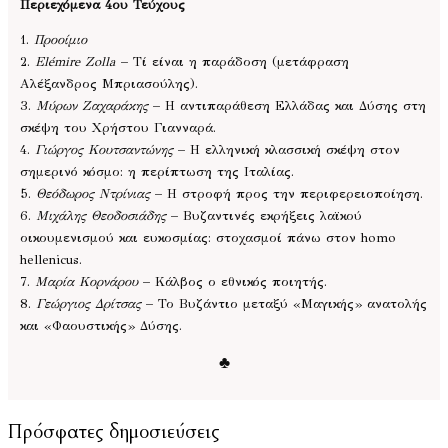
Περιεχόμενα 4ου Τεύχους
1.
Προοίμιο
2.
Elémire Zolla
– Τί είναι η παράδοση (μετάφραση
Αλέξανδρος Μπριασούλης).
3.
Μύρων Ζαχαράκης
– Η αντιπαράθεση Ελλάδας και Δύσης στη
σκέψη του Χρήστου Γιανναρά.
4.
Γιώργος Κουτσαντώνης
– Η ελληνική κλασσική σκέψη στον
σημερινό κόσμο: η περίπτωση της Ιταλίας.
5.
Θεόδωρος Ντρίνιας
– Η στροφή προς την περιφερειοποίηση.
6.
Μιχάλης Θεοδοσιάδης
– Βυζαντινές εκρήξεις λαϊκού
οικουμενισμού και ευκοσμίας: στοχασμοί πάνω στον homo
hellenicus.
7.
Μαρία Κορνάρου
– Κάλβος ο εθνικός ποιητής.
8.
Γεώργιος Δρίτσας
– Το Βυζάντιο μεταξύ «Μαγικής» ανατολής
και «Φαουστικής» Δύσης.
♣
Πρόσφατες δημοσιεύσεις