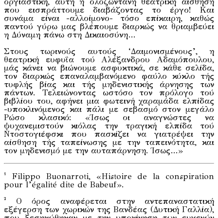
οργιαστική, αυτή η ολοζώντανη θεατρική αίσθηση
που εισπράττουμε διαβάζοντας το έργο! Και
συνάμα είναι -αλλοίμονο- τόσο επίκαιρη, καθώς
παντού γύρω μας βλέπουμε διαρκώς να θριαμβεύει
η Δύναμη πάνω στη Δικαιοσύνη…
Στους τωρινούς αυτούς ‘Δαιμονισμένους’, η
θεατρική ευφυΐα τού Αλέξανδρου Αδαμόπουλου,
μάς κάνει να βιώνουμε ασφυκτικά, σε κάθε σελίδα,
τον διαρκώς επαναλαμβανόμενο φαύλο κύκλο τής
τυφλής βίας και τής μηδενιστικής άρνησης των
πάντων. Τελειώνοντας ωστόσο τον πρόλογο τού
βιβλίου του, αφήνει μια φωτεινή χαραμάδα ελπίδας
-υποκλινόμενος και πάλι με σεβασμό στον μεγάλο
Ρώσο κλασικό: «Ίσως οι αναγνώστες να
ψυχανεμιστούν κιόλας την τραγική ελπίδα τού
Ντοστογιέφσκι που πασκίζει να γιατρέψει την
αίσθηση τής ταπείνωσης με την ταπεινότητα, και
τον μηδενισμό με την αυταπάρνηση. Ίσως…»
¹ Filippo Buonarroti, «Histoire de la conspiration
pour l’égalité dite de Babeuf».
² O όρος αναφέρεται στην αντεπαναστατική
εξέγερση των χωρικών της Βανδέας (Δυτική Γαλλία),
που ξεσηκώθηκαν με την υποκίνηση των ευγενών