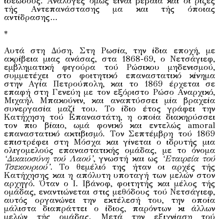
ιδεώδους. Ανάλογες όμως είναι βέβαια και οι ρίζες
τής Αντεπανάστασης μα και τής όποιας
αντίδρασης…
*
Αυτά στη Δύση. Στη Ρωσία, την ίδια εποχή, με
ακρίβεια μιας ανάσας, στα 1868-69, ο Νετσάγιεφ,
εμβληματική φιγούρα τού Ρώσικου μηδενισμού,
συμμετέχει στο φοιτητικό επαναστατικό κίνημα
στην Αγία Πετρούπολη, και το 1869 έρχεται σε
επαφή στη Γενεύη με τον εξόριστο Ρώσο Αναρχικό,
Μιχαήλ Μπακούνιν, και αναπτύσσει μία βραχεία
συνεργασία μαζί του. Το ίδιο έτος γράφει την
Κατήχηση τού Επαναστάτη, η οποία διακηρύσσει
τον πιο βίαιο, ωμά φονικό και εντελώς amoral
επαναστατικό ακτιβισμό. Τον Σεπτέμβρη τού 1869
επιστρέφει στη Μόσχα και γίνεται ο ιδρυτής μια
ολιγομελούς επαναστατικής ομάδας, με το όνομα
‘Δικαιοσύνη τού Λαού’
, γνωστή και ως
‘Εταιρεία τού
Τσεκουριού’
. Το θεμέλιό της ήταν οι αρχές τής
Κατήχησης και η απόλυτη υποταγή των μελών στον
αρχηγό. Όταν ο Ι. Ιβάνοφ, φοιτητής και μέλος τής
ομάδας, εναντιώνεται στις μεθόδους τού Νετσάγιεφ,
αυτός οργανώνει την εκτέλεσή του, την οποία
μάλιστα διαπράττει ο ίδιος, παρόντων κι άλλων
μελών τής ομάδας. Μετά την εξιχνίαση τού