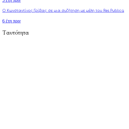
5 έτη πριν
Ο Κωνσταντίνος Γρίβας σε μια συζήτηση με μέλη του Res Publica
6 έτη πριν
Ταυτότητα
To Respublica.gr αποτελεί πρωτοβουλία ανθρώπων με στόχο την
προώθηση άρθρων γνώμης και ανάλυσης που αφορούν και
επηρεάζουν κάθε πτυχή της ζωής: από την πολιτική, την
πνευματικότητα, την επιστήμη, την τέχνη και την τεχνολογία
μέχρι την καθημερινότητα, τους δεσμούς και τον τύπο
ανθρώπου του σύγχρονου δυτικού πολιτισμού.
Τούτη η προσπάθειά μας επικεντρώνεται κυρίως στην
καλλιέργεια της πολιτικής διαύγειας, αλλά και του ενεργού
κριτικού προβληματισμού. Σκοπός μας είναι να εμπλουτίσουμε
την ήδη υπάρχουσα γνώση αναλύσεις και συγγραφή άρθρων
που στοχεύουν στην πνευματική αναγέννηση και τη διεύρυνση
της φιλοσοφικής σκέψης.