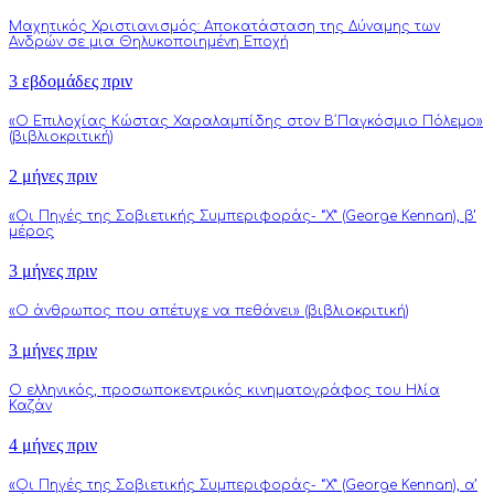
Μαχητικός Χριστιανισμός: Αποκατάσταση της Δύναμης των
Ανδρών σε μια Θηλυκοποιημένη Εποχή
3 εβδομάδες πριν
«Ο Επιλοχίας Κώστας Χαραλαμπίδης στον Β΄Παγκόσμιο Πόλεμο»
(βιβλιοκριτική)
2 μήνες πριν
«Οι Πηγές της Σοβιετικής Συμπεριφοράς- “Χ” (George Kennan), β’
μέρος
3 μήνες πριν
«Ο άνθρωπος που απέτυχε να πεθάνει» (βιβλιοκριτική)
3 μήνες πριν
Ο ελληνικός, προσωποκεντρικός κινηματογράφος του Ηλία
Καζάν
4 μήνες πριν
«Οι Πηγές της Σοβιετικής Συμπεριφοράς- “Χ” (George Kennan), α’