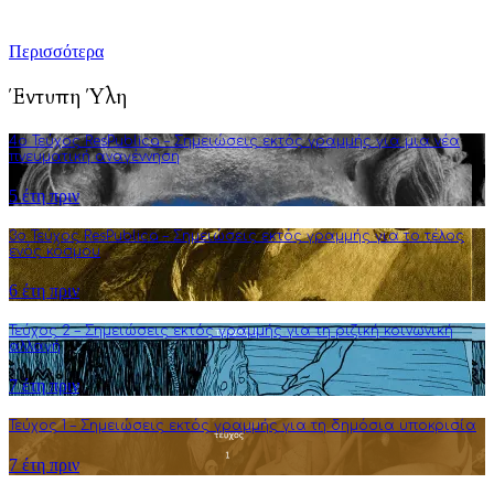
της φιλοσοφικής σκέψης.
Περισσότερα
Έντυπη Ύλη
4o Τεύχος ResPublica – Σημειώσεις εκτός γραμμής για μια νέα
πνευματική αναγέννηση
5 έτη πριν
3o Τεύχος ResPublica – Σημειώσεις εκτός γραμμής για το τέλος
ενός κόσμου
6 έτη πριν
Τεύχος 2 – Σημειώσεις εκτός γραμμής για τη ριζική κοινωνική
αλλαγή
7 έτη πριν
Τεύχος 1 – Σημειώσεις εκτός γραμμής για τη δημόσια υποκρισία
7 έτη πριν