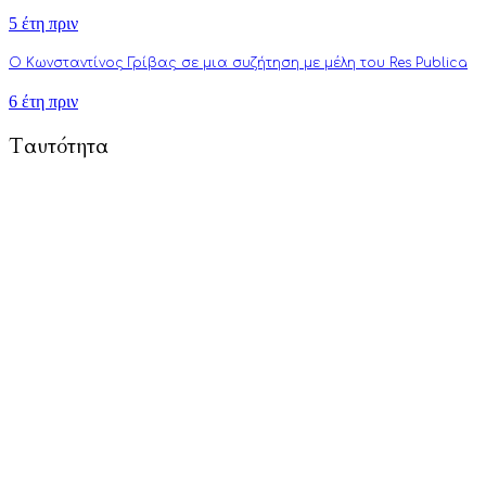
5 έτη πριν
Ο Κωνσταντίνος Γρίβας σε μια συζήτηση με μέλη του Res Publica
6 έτη πριν
Ταυτότητα
To Respublica.gr αποτελεί πρωτοβουλία ανθρώπων με στόχο την
προώθηση άρθρων γνώμης και ανάλυσης που αφορούν και
επηρεάζουν κάθε πτυχή της ζωής: από την πολιτική, την
πνευματικότητα, την επιστήμη, την τέχνη και την τεχνολογία
μέχρι την καθημερινότητα, τους δεσμούς και τον τύπο
ανθρώπου του σύγχρονου δυτικού πολιτισμού.
Τούτη η προσπάθειά μας επικεντρώνεται κυρίως στην
καλλιέργεια της πολιτικής διαύγειας, αλλά και του ενεργού
κριτικού προβληματισμού. Σκοπός μας είναι να εμπλουτίσουμε
την ήδη υπάρχουσα γνώση αναλύσεις και συγγραφή άρθρων
που στοχεύουν στην πνευματική αναγέννηση και τη διεύρυνση