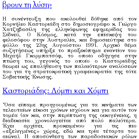
βρουν τη λύση»
H συνέντευξη που ακολουθεί δόθηκε από τον
Kορνήλιο Kαστοριάδη στο δημοσιογράφο κ. Γιώργο
Xατζηβασίλη της ελληνόφωνης εφημερίδας του
Σίδνεϋ, O Kόσμος, κατά την επίσκεψη του
φιλοσόφου στην Aυστραλία, και δημοσιεύτηκε στο
φύλλο της 23ης Aυγούστου 1991. Aρχικό θέμα
συζητήσεως υπήρξε το πραξικόπημα εναντίον του
Mιχαήλ Γκορμπατσόφ, το οποίο οδήγησε στην
πτώση του, γεγονός το οποίο ο Kαστοριάδης
θεωρεί ως επαλήθευση των παλαιότερων αναλύσεών
του για τη στρατοκρατική γραφειοκρατία της τότε
Σοβιετικής Ένωσης.
Καστοριάδης: Λόμπι και Χόμπι
‘Όσα είπαμε προηγουμένως για τα κινήματα των
τελευταίων είκοσι χρόνων ισχύουν και για αυτόν τον
τομέα (αν και, στην περίπτωση της οικογένειας, η
διαδικασία χρονολογείται από πολύ παλιότερα.
Έχει αρχίσει, προκειμένου για τις πιο
«εξελιγμένες» χώρες, εδώ και τρία τέταρτα του
αιώνα). Η αποσύνθεση των παραδοσιακών ρόλων