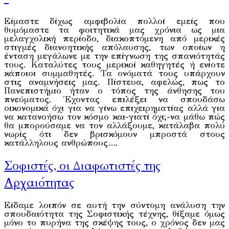
Είμαστε δίχως αμφιβολία πολλοί εμείς που
θυμόμαστε τα φοιτητικά μας χρόνια ως μια
μελαγχολική περίοδο, διακοπτόμενη από μερικές
στιγμές διανοητικής απόλαυσης, των οποίων η
ένταση μεγάλωνε με την επίγνωση της σπανιότητάς
τους. Καταλύτες τους μερικοί καθηγητές ή ενίοτε
κάποιοι συμμαθητές. Τα ονόματά τους υπάρχουν
στις αναμνήσεις μας. Πίστευα, αφελώς, πως το
Πανεπιστήμιο ήταν ο τόπος της άνθησης του
πνεύματος. Έχοντας επιλέξει να σπουδάσω
οικονομικά όχι για να γίνω επιχειρηματίας αλλά για
να κατανοήσω τον κόσμο και-γιατί όχι;-να μάθω πώς
θα μπορούσαμε να τον αλλάξουμε, κατάλαβα πολύ
νωρίς ότι δεν βρισκόμουν μπροστά στους
κατάλληλους ανθρώπους….
Σοφιστές, οι Διαφωτιστές της
Αρχαιότητας
Είδαμε λοιπόν σε αυτή την σύντομη ανάλυση την
σπουδαιότητα της Σοφιστικής τέχνης, θίξαμε όμως
μόνο το πυρήνα της σκέψης τους, ο χρόνος δεν μας