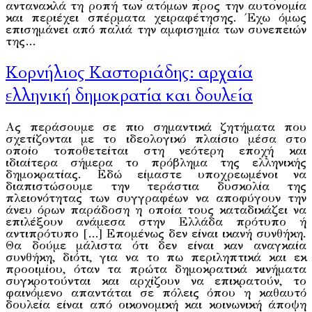
αντανακλά τη ροπή των ατόμων προς την αυτονομία
και περιέχει σπέρματα χειραφέτησης. Έχω όμως
επισημάνει από παλιά την αμφισημία των συνεπειών
της…
Κορνήλιος Καστοριάδης: αρχαία
ελληνική δημοκρατία και δουλεία
Ας περάσουμε σε πιο σημαντικά ζητήματα που
σχετίζονται με το ιδεολογικό πλαίσιο μέσα στο
οποίο τοποθετείται στη νεότερη εποχή και
ιδιαίτερα σήμερα το πρόβλημα της ελληνικής
δημοκρατίας. Εδώ είμαστε υποχρεωμένοι να
διαπιστώσουμε την τεράστια δυσκολία της
πλειονότητας των συγγραφέων να αποφύγουν την
άνευ όρων παράδοση η οποία τους καταδικάζει να
επιλέξουν ανάμεσα στην Ελλάδα πρότυπο ή
αντιπρότυπο […] Επομένως δεν είναι ικανή συνθήκη.
Θα δούμε μάλιστα ότι δεν είναι καν αναγκαία
συνθήκη, διότι, για να το πω περιληπτικά και εκ
προοιμίου, όταν τα πρώτα δημοκρατικά κινήματα
συγκροτούνται και αρχίζουν να επικρατούν, το
φαινόμενο απαντάται σε πόλεις όπου η καθαυτό
δουλεία είναι από οικονομική και κοινωνική άποψη