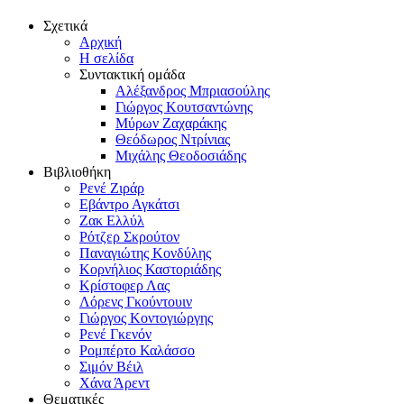
Σχετικά
Αρχική
Η σελίδα
Συντακτική ομάδα
Αλέξανδρος Μπριασούλης
Γιώργος Κουτσαντώνης
Μύρων Ζαχαράκης
Θεόδωρος Ντρίνιας
Μιχάλης Θεοδοσιάδης
Βιβλιοθήκη
Ρενέ Ζιράρ
Εβάντρο Αγκάτσι
Ζακ Ελλύλ
Ρότζερ Σκρούτον
Παναγιώτης Κονδύλης
Κορνήλιος Καστοριάδης
Κρίστοφερ Λας
Λόρενς Γκούντουιν
Γιώργος Κοντογιώργης
Ρενέ Γκενόν
Ρομπέρτο Καλάσσο
Σιμόν Βέιλ
Χάνα Άρεντ
Θεματικές