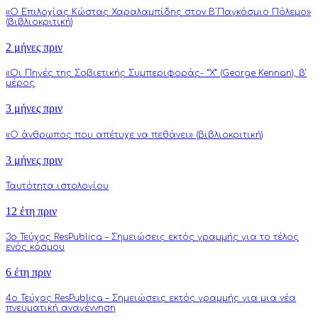
«Ο Επιλοχίας Κώστας Χαραλαμπίδης στον Β΄Παγκόσμιο Πόλεμο»
(βιβλιοκριτική)
2 μήνες πριν
«Οι Πηγές της Σοβιετικής Συμπεριφοράς- “Χ” (George Kennan), β’
μέρος
3 μήνες πριν
«Ο άνθρωπος που απέτυχε να πεθάνει» (βιβλιοκριτική)
3 μήνες πριν
Ταυτότητα ιστολογίου
12 έτη πριν
3o Τεύχος ResPublica – Σημειώσεις εκτός γραμμής για το τέλος
ενός κόσμου
6 έτη πριν
4o Τεύχος ResPublica – Σημειώσεις εκτός γραμμής για μια νέα
πνευματική αναγέννηση