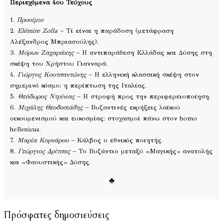
Περιεχόμενα 4ου Τεύχους
1.
Προοίμιο
2.
Elémire Zolla
– Τί είναι η παράδοση (μετάφραση
Αλέξανδρος Μπριασούλης).
3.
Μύρων Ζαχαράκης
– Η αντιπαράθεση Ελλάδας και Δύσης στη
σκέψη του Χρήστου Γιανναρά.
4.
Γιώργος Κουτσαντώνης
– Η ελληνική κλασσική σκέψη στον
σημερινό κόσμο: η περίπτωση της Ιταλίας.
5.
Θεόδωρος Ντρίνιας
– Η στροφή προς την περιφερειοποίηση.
6.
Μιχάλης Θεοδοσιάδης
– Βυζαντινές εκρήξεις λαϊκού
οικουμενισμού και ευκοσμίας: στοχασμοί πάνω στον homo
hellenicus.
7.
Μαρία Κορνάρου
– Κάλβος ο εθνικός ποιητής.
8.
Γεώργιος Δρίτσας
– Το Βυζάντιο μεταξύ «Μαγικής» ανατολής
και «Φαουστικής» Δύσης.
♣
Πρόσφατες δημοσιεύσεις