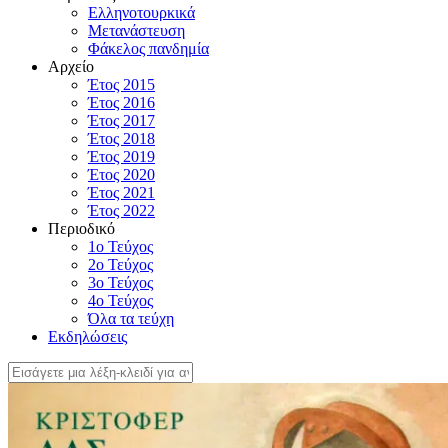
Ελληνοτουρκικά
Μετανάστευση
Φάκελος πανδημία
Αρχείο
Έτος 2015
Έτος 2016
Έτος 2017
Έτος 2018
Έτος 2019
Έτος 2020
Έτος 2021
Έτος 2022
Περιοδικό
1ο Τεύχος
2ο Τεύχος
3ο Τεύχος
4o Τεύχος
Όλα τα τεύχη
Εκδηλώσεις