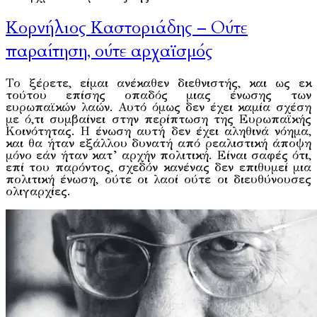
Κορνήλιος Καστοριάδης – Ούτε
παραίτηση, ούτε αρχαϊσμός
Το ξέρετε, είμαι ανέκαθεν διεθνιστής, και ως εκ
τούτου επίσης οπαδός μιας ένωσης των
ευρωπαϊκών λαών. Αυτό όμως δεν έχει καμία σχέση
με ό,τι συμβαίνει στην περίπτωση της Ευρωπαϊκής
Κοινότητας. Η ένωση αυτή δεν έχει αληθινά νόημα,
και θα ήταν εξάλλου δυνατή από ρεαλιστική άποψη
μόνο εάν ήταν κατ’ αρχήν πολιτική. Είναι σαφές ότι,
επί του παρόντος, σχεδόν κανένας δεν επιθυμεί μια
πολιτική ένωση, ούτε οι λαοί ούτε οι διευθύνουσες
ολιγαρχίες.