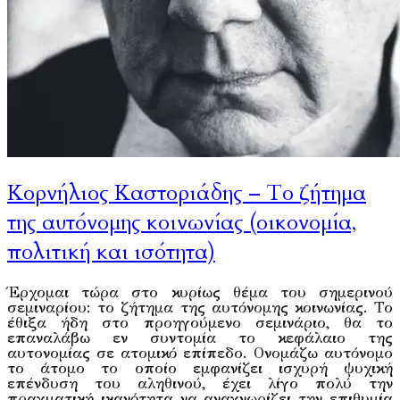
Κορνήλιος Καστοριάδης – Το ζήτημα
της αυτόνομης κοινωνίας (οικονομία,
πολιτική και ισότητα)
Έρχομαι τώρα στο κυρίως θέμα του σημερινού
σεμιναρίου: το ζήτημα της αυτόνομης κοινωνίας. Το
έθιξα ήδη στο προηγούμενο σεμινάριο, θα το
επαναλάβω εν συντομία το κεφάλαιο της
αυτονομίας σε ατομικό επίπεδο. Ονομάζω αυτόνομο
το άτομο το οποίο εμφανίζει ισχυρή ψυχική
επένδυση του αληθινού, έχει λίγο πολύ την
πραγματική ικανότητα να αναγνωρίζει την επιθυμία