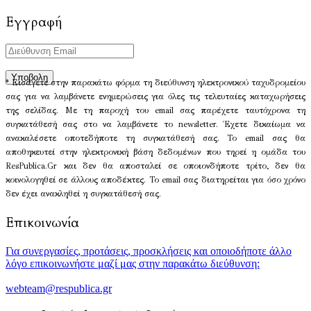
Εγγραφή
* Εισάγετε στην παρακάτω φόρμα τη διεύθυνση ηλεκτρονικού ταχυδρομείου
σας για να λαμβάνετε ενημερώσεις για όλες τις τελευταίες καταχωρήσεις
της σελίδας. Με τη παροχή του email σας παρέχετε ταυτόχρονα τη
συγκατάθεσή σας στο να λαμβάνετε το newsletter. Έχετε δικαίωμα να
ανακαλέσετε οποτεδήποτε τη συγκατάθεσή σας. Το email σας θα
αποθηκευτεί στην ηλεκτρονική βάση δεδομένων που τηρεί η ομάδα του
ResPublica.Gr και δεν θα αποσταλεί σε οποιονδήποτε τρίτο, δεν θα
κοινολογηθεί σε άλλους αποδέκτες. Το email σας διατηρείται για όσο χρόνο
δεν έχει ανακληθεί η συγκατάθεσή σας.
Επικοινωνία
Για συνεργασίες, προτάσεις, προσκλήσεις και οποιοδήποτε άλλο
λόγο επικοινωνήστε μαζί μας στην παρακάτω διεύθυνση:
webteam@respublica.gr