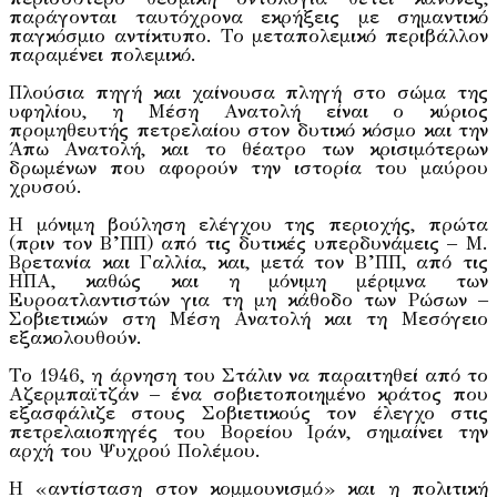
παράγονται ταυτόχρονα εκρήξεις με σημαντικό
παγκόσμιο αντίκτυπο. Το μεταπολεμικό περιβάλλον
παραμένει πολεμικό.
Πλούσια πηγή και χαίνουσα πληγή στο σώμα της
υφηλίου, η Μέση Ανατολή είναι ο κύριος
προμηθευτής πετρελαίου στον δυτικό κόσμο και την
Άπω Ανατολή, και το θέατρο των κρισιμότερων
δρωμένων που αφορούν την ιστορία του μαύρου
χρυσού.
Η μόνιμη βούληση ελέγχου της περιοχής, πρώτα
(πριν τον Β’ΠΠ) από τις δυτικές υπερδυνάμεις – Μ.
Βρετανία και Γαλλία, και, μετά τον Β’ΠΠ, από τις
ΗΠΑ, καθώς και η μόνιμη μέριμνα των
Ευροατλαντιστών για τη μη κάθοδο των Ρώσων –
Σοβιετικών στη Μέση Ανατολή και τη Μεσόγειο
εξακολουθούν.
Το 1946, η άρνηση του Στάλιν να παραιτηθεί από το
Αζερμπαϊτζάν – ένα σοβιετοποιημένο κράτος που
εξασφάλιζε στους Σοβιετικούς τον έλεγχο στις
πετρελαιοπηγές του Βορείου Ιράν, σημαίνει την
αρχή του Ψυχρού Πολέμου.
Η «αντίσταση στον κομμουνισμό» και η πολιτική