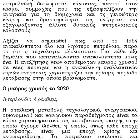
πετρελαϊκή διπλωματία, κάνοντας, παντού στον
κόσμο, συμμαχίες που τις εξασφαλίζουν την
αναγκαία για τη βιομηχανία και τη γενικότερη
κίνηση και δραστηριότητά της ενέργεια, και
εξαγοράζοντας άλλοτε δυτικούς πετρελαϊκούς
κολοσσούς.
Αξίζει να σημειωθεί πως από το 1964
ανακαλύπτεται όλο και λιγότερο πετρέλαιο, παρά
το ότι η τεχνολογία εξελίσσεται. Για κάθε έξι
βαρέλια που καταναλώνονται ανακαλύπτεται μόλις
ένα. Η αναζήτηση νέων αποθεμάτων μαύρου χρυσού
σε νέες περιοχές και η ανακάλυψη εναλλακτικών
πηγών ενέργειας χαρακτηρίζει την κρίσιμη περίοδο
μετάβασης στην οποία βρισκόμαστε.
Ο μαύρος χρυσός το 2020
Iντερλούδιο ή ρέκβιεμ;
Η σταδιακή μεταβολή τεχνολογικού, ενεργειακού,
οικονομικού και κοινωνικού παραδείγματος είναι τα
κύρια χαρακτηριστικά της μεταβατικής εποχής στην
οποία έχουμε διέλθει, η οποία, όπως κάθε εποχή
μετάβασης, είναι μια εποχή κρίσης και
αντιπαράθεσης. Το πετρέλαιο αντλούσε και