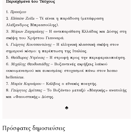
Περιεχόμενα 4ου Τεύχους
1.
Προοίμιο
2.
Elémire Zolla
– Τί είναι η παράδοση (μετάφραση
Αλέξανδρος Μπριασούλης).
3.
Μύρων Ζαχαράκης
– Η αντιπαράθεση Ελλάδας και Δύσης στη
σκέψη του Χρήστου Γιανναρά.
4.
Γιώργος Κουτσαντώνης
– Η ελληνική κλασσική σκέψη στον
σημερινό κόσμο: η περίπτωση της Ιταλίας.
5.
Θεόδωρος Ντρίνιας
– Η στροφή προς την περιφερειοποίηση.
6.
Μιχάλης Θεοδοσιάδης
– Βυζαντινές εκρήξεις λαϊκού
οικουμενισμού και ευκοσμίας: στοχασμοί πάνω στον homo
hellenicus.
7.
Μαρία Κορνάρου
– Κάλβος ο εθνικός ποιητής.
8.
Γεώργιος Δρίτσας
– Το Βυζάντιο μεταξύ «Μαγικής» ανατολής
και «Φαουστικής» Δύσης.
♣
Πρόσφατες δημοσιεύσεις