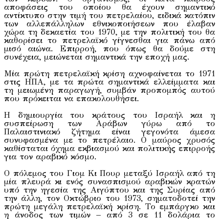
αποφάσεις του οποίου θα έχουν σημαντικό
αντίκτυπο στην τιμή του πετρελαίου, ειδικά κατόπιν
των αλλεπάλληλων εθνικοποιήσεων που έλαβαν
χώρα τη δεκαετία του 1970, με την πολιτική του θα
καθορίσει το πετρελαϊκό γίγνεσθαι για πάνω από
μισό αιώνα. Επιρροή, που όπως θα δούμε στη
συνέχεια, μειώνεται σημαντικά την εποχή μας.
Μία πρώτη πετρελαϊκή κρίση αχνοφαίνεται το 1971
στις ΗΠΑ, με τα πρώτα σημαντικά ελλείμματα και
τη μειωμένη παραγωγή, συμβάν προπομπός αυτού
που πρόκειται να επακολουθήσει.
Η δημιουργία του κράτους του Ισραήλ και η
συσπείρωση των Αράβων γύρω από το
Παλαιστινιακό ζήτημα είναι γεγονότα άμεσα
συνυφασμένα με το πετρέλαιο. Ο μαύρος χρυσός
καθίσταται όχημα εκβιασμού και πολιτικής επιρροής
για τον αραβικό κόσμο.
Ο πόλεμος του Γιομ Κι Πουρ μεταξύ Ισραήλ από τη
μία πλευρά κι ενός συνασπισμού αραβικών κρατών
υπό την ηγεσία της Αιγύπτου και της Συρίας από
την άλλη, τον Οκτώβριο του 1973, σηματοδοτεί την
πρώτη μεγάλη πετρελαϊκή κρίση. Το εμπάργκο και
η άνοδος των τιμών – από 3 σε 11 δολάρια το