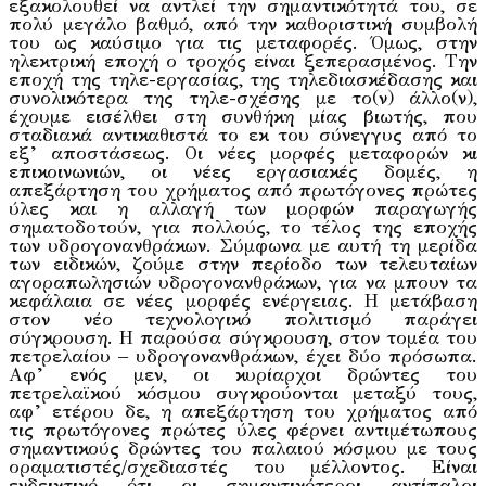
εξακολουθεί να αντλεί την σημαντικότητά του, σε
πολύ μεγάλο βαθμό, από την καθοριστική συμβολή
του ως καύσιμο για τις μεταφορές. Όμως, στην
ηλεκτρική εποχή ο τροχός είναι ξεπερασμένος. Την
εποχή της τηλε-εργασίας, της τηλεδιασκέδασης και
συνολικότερα της τηλε-σχέσης με το(ν) άλλο(ν),
έχουμε εισέλθει στη συνθήκη μίας βιωτής, που
σταδιακά αντικαθιστά το εκ του σύνεγγυς από το
εξ’ αποστάσεως. Οι νέες μορφές μεταφορών κι
επικοινωνιών, οι νέες εργασιακές δομές, η
απεξάρτηση του χρήματος από πρωτόγονες πρώτες
ύλες και η αλλαγή των μορφών παραγωγής
σηματοδοτούν, για πολλούς, το τέλος της εποχής
των υδρογονανθράκων. Σύμφωνα με αυτή τη μερίδα
των ειδικών, ζούμε στην περίοδο των τελευταίων
αγοραπωλησιών υδρογονανθράκων, για να μπουν τα
κεφάλαια σε νέες μορφές ενέργειας. Η μετάβαση
στον νέο τεχνολογικό πολιτισμό παράγει
σύγκρουση. Η παρούσα σύγκρουση, στον τομέα του
πετρελαίου – υδρογονανθράκων, έχει δύο πρόσωπα.
Αφ’ ενός μεν, οι κυρίαρχοι δρώντες του
πετρελαϊκού κόσμου συγκρούονται μεταξύ τους,
αφ’ ετέρου δε, η απεξάρτηση του χρήματος από
τις πρωτόγονες πρώτες ύλες φέρνει αντιμέτωπους
σημαντικούς δρώντες του παλαιού κόσμου με τους
οραματιστές/σχεδιαστές του μέλλοντος. Είναι
ενδεικτικό ότι οι σημαντικότεροι αντίπαλοι