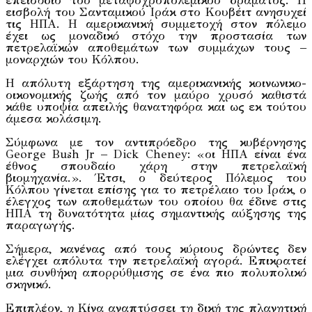
επεισόδιο του μεταψυχροπολεμικού δράματος. Η
εισβολή του Σανταμικού Ιράκ στο Κουβέιτ ανησυχεί
τις ΗΠΑ. Η αμερικανική συμμετοχή στον πόλεμο
έχει ως μοναδικό στόχο την προστασία των
πετρελαϊκών αποθεμάτων των συμμάχων τους –
μοναρχιών του Κόλπου.
Η απόλυτη εξάρτηση της αμερικανικής κοινωνικο-
οικονομικής ζωής από τον μαύρο χρυσό καθιστά
κάθε υποψία απειλής θανατηφόρα και ως εκ τούτου
άμεσα κολάσιμη.
Σύμφωνα με τον αντιπρόεδρο της κυβέρνησης
George Bush Jr – Dick Cheney: «οι ΗΠΑ είναι ένα
έθνος σπουδαίο χάρη στην πετρελαϊκή
βιομηχανία.». Έτσι, ο δεύτερος Πόλεμος του
Κόλπου γίνεται επίσης για το πετρέλαιο του Ιράκ, ο
έλεγχος των αποθεμάτων του οποίου θα έδινε στις
ΗΠΑ τη δυνατότητα μίας σημαντικής αύξησης της
παραγωγής.
Σήμερα, κανένας από τους κύριους δρώντες δεν
ελέγχει απόλυτα την πετρελαϊκή αγορά. Επικρατεί
μια συνθήκη απορρύθμισης σε ένα πιο πολυπολικό
σκηνικό.
Επιπλέον, η Κίνα αναπτύσσει τη δική της πλανητική