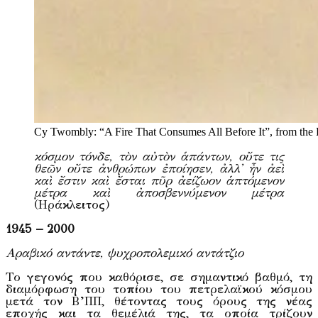
Cy Twombly: “A Fire That Consumes All Before It”, from the Fi
κόσμον τόνδε, τὸν αὐτὸν ἁπάντων, οὔτε τις
θεῶν οὔτε ἀνθρώπων ἐποίησεν, ἀλλ᾽ ἦν ἀεὶ
καὶ ἔστιν καὶ ἔσται πῦρ ἀείζωον ἁπτόμενον
μέτρα καὶ ἀποσβεννύμενον μέτρα
(Ηράκλειτος)
1945 – 2000
Αραβικό αντάντε, ψυχροπολεμικό αντάτζιο
Το γεγονός που καθόρισε, σε σημαντικό βαθμό, τη
διαμόρφωση του τοπίου του πετρελαϊκού κόσμου
μετά τον Β’ΠΠ, θέτοντας τους όρους της νέας
εποχής και τα θεμέλιά της, τα οποία τρίζουν