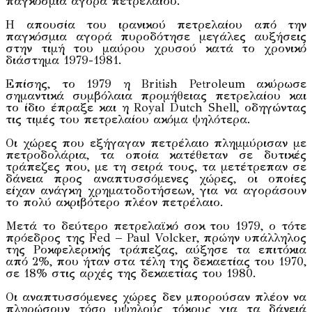
παγκόσμια αγορά πετρελαίου.
Η απουσία του ιρανικού πετρελαίου από την
παγκόσμια αγορά πυροδότησε μεγάλες αυξήσεις
στην τιμή του μαύρου χρυσού κατά το χρονικό
διάστημα 1979-1981.
Επίσης, το 1979 η British Petroleum ακύρωσε
σημαντικά συμβόλαια προμήθειας πετρελαίου και
το ίδιο έπραξε και η Royal Dutch Shell, οδηγώντας
τις τιμές του πετρελαίου ακόμα ψηλότερα.
Οι χώρες που εξήγαγαν πετρέλαιο πλημμύρισαν με
πετροδολάρια, τα οποία κατέθεταν σε δυτικές
τράπεζες που, με τη σειρά τους, τα μετέτρεπαν σε
δάνεια προς αναπτυσσόμενες χώρες, οι οποίες
είχαν ανάγκη χρηματοδοτήσεων, για να αγοράσουν
το πολύ ακριβότερο πλέον πετρέλαιο.
Μετά το δεύτερο πετρελαϊκό σοκ του 1979, ο τότε
πρόεδρος της Fed – Paul Volcker, πρώην υπάλληλος
της Ροκφελερικής τράπεζας, αύξησε τα επιτόκια
από 2%, που ήταν στα τέλη της δεκαετίας του 1970,
σε 18% στις αρχές της δεκαετίας του 1980.
Οι αναπτυσσόμενες χώρες δεν μπορούσαν πλέον να
πληρώσουν τόσο υψηλούς τόκους για τα δάνειά