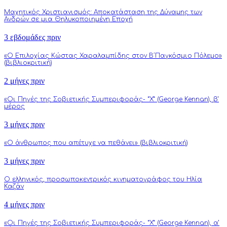
Μαχητικός Χριστιανισμός: Αποκατάσταση της Δύναμης των
Ανδρών σε μια Θηλυκοποιημένη Εποχή
3 εβδομάδες πριν
«Ο Επιλοχίας Κώστας Χαραλαμπίδης στον Β΄Παγκόσμιο Πόλεμο»
(βιβλιοκριτική)
2 μήνες πριν
«Οι Πηγές της Σοβιετικής Συμπεριφοράς- “Χ” (George Kennan), β’
μέρος
3 μήνες πριν
«Ο άνθρωπος που απέτυχε να πεθάνει» (βιβλιοκριτική)
3 μήνες πριν
Ο ελληνικός, προσωποκεντρικός κινηματογράφος του Ηλία
Καζάν
4 μήνες πριν
«Οι Πηγές της Σοβιετικής Συμπεριφοράς- “Χ” (George Kennan), α’