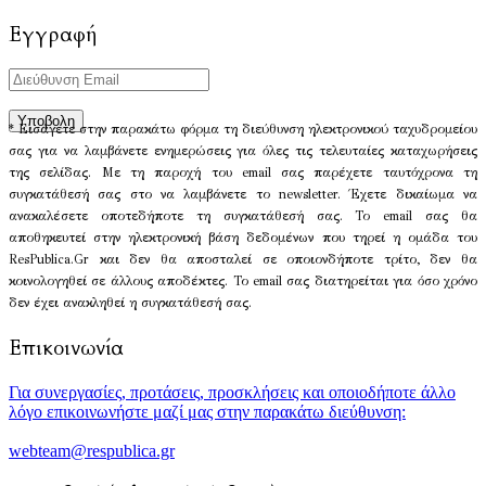
Εγγραφή
* Εισάγετε στην παρακάτω φόρμα τη διεύθυνση ηλεκτρονικού ταχυδρομείου
σας για να λαμβάνετε ενημερώσεις για όλες τις τελευταίες καταχωρήσεις
της σελίδας. Με τη παροχή του email σας παρέχετε ταυτόχρονα τη
συγκατάθεσή σας στο να λαμβάνετε το newsletter. Έχετε δικαίωμα να
ανακαλέσετε οποτεδήποτε τη συγκατάθεσή σας. Το email σας θα
αποθηκευτεί στην ηλεκτρονική βάση δεδομένων που τηρεί η ομάδα του
ResPublica.Gr και δεν θα αποσταλεί σε οποιονδήποτε τρίτο, δεν θα
κοινολογηθεί σε άλλους αποδέκτες. Το email σας διατηρείται για όσο χρόνο
δεν έχει ανακληθεί η συγκατάθεσή σας.
Επικοινωνία
Για συνεργασίες, προτάσεις, προσκλήσεις και οποιοδήποτε άλλο
λόγο επικοινωνήστε μαζί μας στην παρακάτω διεύθυνση:
webteam@respublica.gr