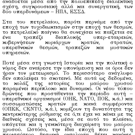
αναδύεται μέσα από την πολυεπίπεδη διαλεκτική
σχέση, συγκρουσιακή αλλά και συνεργατική, των
δύο υπερδυνάμεων – ΗΠΑ, ΕΣΣΔ.
Στα του πετρελαίου, παρότι περνάμε από την
εποχή των τυχοδιωκτισμών στην εποχή των θεσμών,
το πετρελαϊκό παίγνιο θα συνεχίσει να παίζεται σε
ένα τραπέζι διαπλοκής υπερ-εταιρειών,
κυβερνήσεων κυριάρχων κρατών, στρατών,
υπερεθνικών θεσμών, τραπεζών και μυστικών
υπηρεσιών.
Ποτέ μέσα στη γνωστή Ιστορία και την πολιτική ο
νόμος δεν αναίρεσε την υπονόμευση και οι όροι δεν
ήραν τον μετεωρισμό. Το περισσότερο ανάγλυφο
δεν απαλείφει το σκοτεινό. Με αυτά ως δεδομένα,
το κολάζ της ιστορίας του μαύρου χρυσού
παραμένει περίπλοκο και δυναμικό. Οι νέου τύπου
δρώντες που προστίθενται την περίοδο αυτή –
υπερεθνικοί οργανισμοί (ΟΗΕ, ΝΑΤΟ, ΠΟΕ, κ.ά.) και
συσσωματώσεις κρατών με κοινά συμφέροντα
(ΟΠΕΚ, CENTO, κ.ά.), κομίζουν τη δυνατότητα της
κεντρικότερης ρύθμισης σε ό,τι έχει να κάνει με τις
διεθνείς σχέσεις και, μέσα σε αυτό το πλαίσιο,
υπάγεται και η γενικότερη διαχείριση του μαύρου
χρυσού. Ωστόσο, την ίδια εποχή που αυτή η
περισσότερο θεσμική οντολογία θέτει κανόνες,