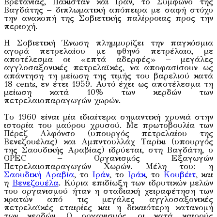
Βρετανίας, Πακιστάν και Ιράν, το Σύμφωνο της
Βαγδάτης – διπλωματική απόπειρα με σαφή στόχο
την ανακοπή της Σοβιετικής παλίρροιας προς την
περιοχή.
Η Σοβιετική Ένωση πλημμυρίζει την παγκόσμια
αγορά πετρελαίου με φθηνό πετρέλαιο, με
αποτέλεσμα οι «επτά αδερφές» – μεγάλες
αγγλοσαξονικές πετρελαϊκές, να αποφασίσουν ως
απάντηση τη μείωση της τιμής του βαρελιού κατά
18 cents, εν έτει 1959. Αυτό έχει ως αποτέλεσμα τη
μείωση κατά 10% των κερδών των
πετρελαιοπαραγωγών χωρών.
Το 1960 είναι μία ιδιαίτερα σημαντική χρονιά στην
ιστορία του μαύρου χρυσού. Με πρωτοβουλία των
Πέρεζ Αλφόνσο (υπουργός πετρελαίου της
Βενεζουέλας) και Αμπντουλλάχ Ταρίκι (υπουργός
της Σαουδικής Αραβίας) ιδρύεται, στη Βαγδάτη, ο
OPEC – Οργανισμός Εξαγωγών
Πετρελαιοπαραγωγών Χωρών. Μέλη του: η
Σαουδική Αραβία
, το
Ιράν
, το
Ιράκ
, το
Κουβέιτ
, και
η
Βενεζουέλα
. Κύρια επιδίωξη των ιδρυτικών μελών
του οργανισμού ήταν η σταδιακή χειραφέτηση των
κρατών από τις μεγάλες αγγλοσαξονικές
πετρελαϊκές εταιρίες και η δικαιότερη κατανομή
των κερδών. Ο οργανισμός, οι κατά καιρούς