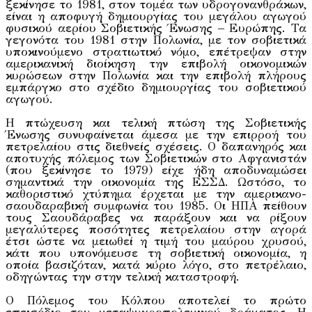
ξεκίνησε το 1981, στον τομέα των υδρογονανθράκων,
είναι η αποφυγή δημιουργίας του μεγάλου αγωγού
φυσικού αερίου Σοβιετικής Ένωσης – Ευρώπης. Τα
γεγονότα του 1981 στην Πολωνία, με τον σοβιετικά
υποκινούμενο στρατιωτικό νόμο, επέτρεψαν στην
αμερικανική διοίκηση την επιβολή οικονομικών
κυρώσεων στην Πολωνία και την επιβολή πλήρους
εμπάργκο στο σχέδιο δημιουργίας του σοβιετικού
αγωγού.
Η πτώχευση και τελική πτώση της Σοβιετικής
Ένωσης συνυφαίνεται άμεσα με την επιρροή του
πετρελαίου στις διεθνείς σχέσεις. Ο δαπανηρός και
αποτυχής πόλεμος των Σοβιετικών στο Αφγανιστάν
(που ξεκίνησε το 1979) είχε ήδη αποδυναμώσει
σημαντικά την οικονομία της ΕΣΣΔ. Ωστόσο, το
καθοριστικό χτύπημα έρχεται με την αμερικανο-
σαουδαραβική συμφωνία του 1985. Οι ΗΠΑ πείθουν
τους Σαουδάραβες να παράξουν και να ρίξουν
μεγαλύτερες ποσότητες πετρελαίου στην αγορά
έτσι ώστε να μειωθεί η τιμή του μαύρου χρυσού,
κάτι που υπονόμευσε τη σοβιετική οικονομία, η
οποία βασιζόταν, κατά κύριο λόγο, στο πετρέλαιο,
οδηγώντας την στην τελική καταστροφή.
Ο Πόλεμος του Κόλπου αποτελεί το πρώτο