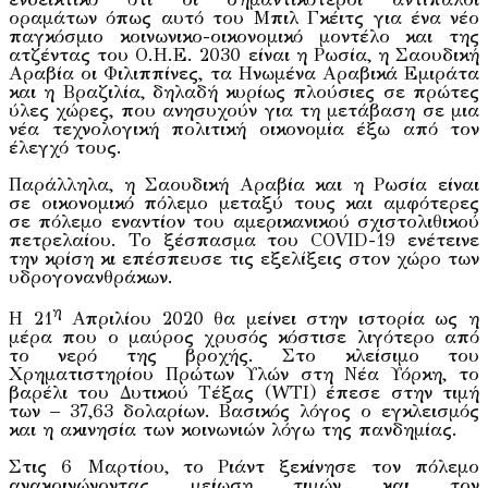
οραμάτων όπως αυτό του Μπιλ Γκέιτς για ένα νέο
παγκόσμιο κοινωνικο-οικονομικό μοντέλο και της
ατζέντας του Ο.Η.Ε. 2030 είναι η Ρωσία, η Σαουδική
Αραβία οι Φιλιππίνες, τα Ηνωμένα Αραβικά Εμιράτα
και η Βραζιλία, δηλαδή κυρίως πλούσιες σε πρώτες
ύλες χώρες, που ανησυχούν για τη μετάβαση σε μια
νέα τεχνολογική πολιτική οικονομία έξω από τον
έλεγχό τους.
Παράλληλα, η Σαουδική Αραβία και η Ρωσία είναι
σε οικονομικό πόλεμο μεταξύ τους και αμφότερες
σε πόλεμο εναντίον του αμερικανικού σχιστολιθικού
πετρελαίου. Το ξέσπασμα του COVID-19 ενέτεινε
την κρίση κι επέσπευσε τις εξελίξεις στον χώρο των
υδρογονανθράκων.
η
Η 21
Απριλίου 2020 θα μείνει στην ιστορία ως η
μέρα που ο μαύρος χρυσός κόστισε λιγότερο από
το νερό της βροχής. Στο κλείσιμο του
Χρηματιστηρίου Πρώτων Υλών στη Νέα Υόρκη, το
βαρέλι του Δυτικού Τέξας (WTI) έπεσε στην τιμή
των – 37,63 δολαρίων. Βασικός λόγος ο εγκλεισμός
και η ακινησία των κοινωνιών λόγω της πανδημίας.
Στις 6 Μαρτίου, το Ριάντ ξεκίνησε τον πόλεμο
ανακοινώνοντας μείωση τιμών και τον