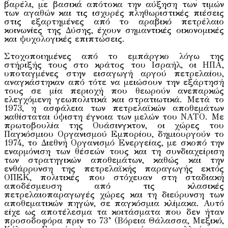
βαρέλι, με βασικά απότοκα την αύξηση των τιμών
των αγαθών και τις ισχυρές πληθωριστικές πιέσεις
στις εξαρτημένες από το αραβικό πετρέλαιο
κοινωνίες της Δύσης, έχουν σημαντικές οικονομικές
και ψυχολογικές επιπτώσεις.
Στοχοποιημένες από το εμπάργκο λόγω της
στήριξής τους στο κράτος του Ισραήλ, οι ΗΠΑ,
υποταγμένες στην εισαγωγή αργού πετρελαίου,
αναγκάστηκαν από τότε να μειώσουν την εξάρτησή
τους σε μία περιοχή που θεωρούν ανεπαρκώς
ελεγχόμενη γεωπολιτικά και στρατιωτικά. Μετά το
1973, η ασφάλεια των πετρελαϊκών αποθεμάτων
καθίσταται ύψιστη έγνοια των μελών του ΝΑΤΟ. Με
πρωτοβουλία της Ουάσινγκτον, οι χώρες του
Παγκόσμιου Οργανισμού Εμπορίου, δημιουργούν το
1974, το Διεθνή Οργανισμό Ενεργείας, με σκοπό την
εναρμόνιση των θέσεών τους και τη συνδιαχείριση
των στρατηγικών αποθεμάτων, καθώς και την
ενθάρρυνση της πετρελαϊκής παραγωγής εκτός
ΟΠΕΚ, πολιτικές που στόχευαν στη σταδιακή
αποδέσμευση από τις κλασικές
πετρελαιοπαραγωγές χώρες και τη διεύρυνση των
αποθεματικών πηγών, σε παγκόσμια κλίμακα. Αυτό
είχε ως αποτέλεσμα τα κοιτάσματα που δεν ήταν
προσοδοφόρα πριν το 73’ (Βόρεια Θάλασσα, Μεξικό,