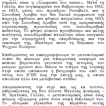
σήμερα, είναι η «Συμφωνία του αιώνα». Μετά τη
Γιάλτα, πιο συγκεκριμένα τον Φεβρουάριο του 1945,
οι ΗΠΑ, μέσω του προέδρου Ρούσβελτ, και η
Σαουδική Αραβία του Ibn Saoud συμφωνούν την
παροχή άφθονου και φθηνού πετρελαίου στις ΗΠΑ
από την Σαουδική Αραβία αντί της αμερικανικής
στρατιωτικής προστασίας στο σαουδαραβικό
καθεστώς. Το φθηνό, εύκολα προσβάσιμο και καλής
ποιότητας σαουδαραβικό πετρέλαιο είναι αναγκαίο
για την ατμομηχανή της υπερδύναμης και την
οικονομία της, ιδιαίτερα κατά τη διάρκεια του
Ψυχρού Πολέμου.
Επιθυμώντας να σκιαγραφήσουμε το μεταπολεμικό
τοπίο θα κάνουμε μία σπερματική αναφορά σε
κάποια βαρύνοντα γεγονότα της ιστορίας του
μαύρου χρυσού που δίνουν το στίγμα της λογικής
στην οποία υπάκουσε η βιογραφία του από το
τέλος του Β’ΠΠ έως την εποχή μας, η οποία
αποτελεί άλλο ένα μεταβατικό στάδιο.
Απομειώνοντας την ισχύ και, ως εκ τούτου,
εκθρονίζοντας τις δύο άλλοτε Μεγάλες Δυνάμεις –
Μ. Βρετανία, Γαλλία, ο μεταπολεμικός είναι ένας
κόσμος οξύμωρος μέσα στον σαφή διπολισμό του.
Το ιστορικό γίγνεσθαι της περιόδου αυτής