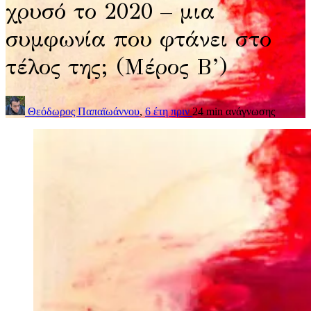
χρυσό το 2020 – μια
συμφωνία που φτάνει στο
τέλος της; (Μέρος Β’)
Θεόδωρος Παπαϊωάννου
,
6 έτη πριν
24 min
ανάγνωσης