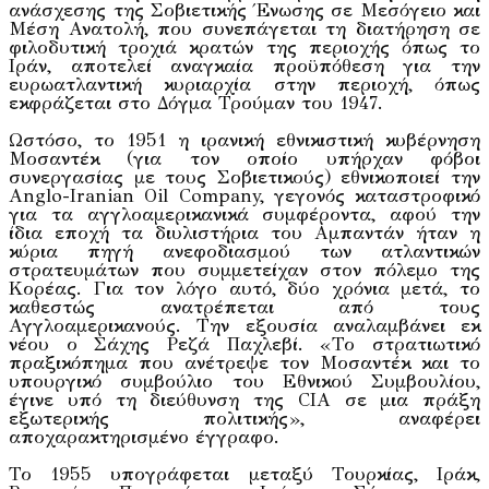
ανάσχεσης της Σοβιετικής Ένωσης σε Μεσόγειο και
Μέση Ανατολή, που συνεπάγεται τη διατήρηση σε
φιλοδυτική τροχιά κρατών της περιοχής όπως το
Ιράν, αποτελεί αναγκαία προϋπόθεση για την
ευρωατλαντική κυριαρχία στην περιοχή, όπως
εκφράζεται στο Δόγμα Τρούμαν του 1947.
Ωστόσο, το 1951 η ιρανική εθνικιστική κυβέρνηση
Μοσαντέκ (για τον οποίο υπήρχαν φόβοι
συνεργασίας με τους Σοβιετικούς) εθνικοποιεί την
Anglo-Iranian Oil Company, γεγονός καταστροφικό
για τα αγγλοαμερικανικά συμφέροντα, αφού την
ίδια εποχή τα διυλιστήρια του Αμπαντάν ήταν η
κύρια πηγή ανεφοδιασμού των ατλαντικών
στρατευμάτων που συμμετείχαν στον πόλεμο της
Κορέας. Για τον λόγο αυτό, δύο χρόνια μετά, το
καθεστώς ανατρέπεται από τους
Αγγλοαμερικανούς. Την εξουσία αναλαμβάνει εκ
νέου ο Σάχης Ρεζά Παχλεβί. «Το στρατιωτικό
πραξικόπημα που ανέτρεψε τον Μοσαντέκ και το
υπουργικό συμβούλιο του Εθνικού Συμβουλίου,
έγινε υπό τη διεύθυνση της CIA σε μια πράξη
εξωτερικής πολιτικής», αναφέρει
αποχαρακτηρισμένο έγγραφο.
Το 1955 υπογράφεται μεταξύ Τουρκίας, Ιράκ,