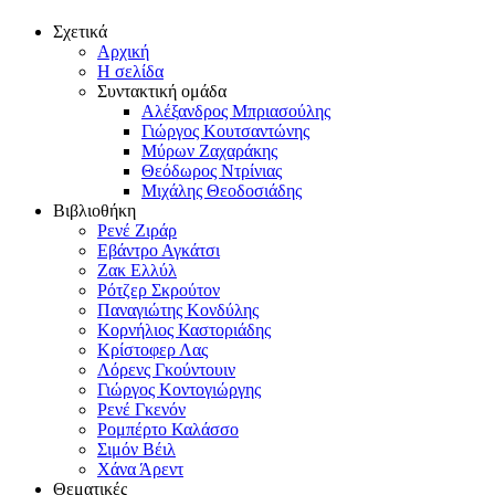
Σχετικά
Αρχική
Η σελίδα
Συντακτική ομάδα
Αλέξανδρος Μπριασούλης
Γιώργος Κουτσαντώνης
Μύρων Ζαχαράκης
Θεόδωρος Ντρίνιας
Μιχάλης Θεοδοσιάδης
Βιβλιοθήκη
Ρενέ Ζιράρ
Εβάντρο Αγκάτσι
Ζακ Ελλύλ
Ρότζερ Σκρούτον
Παναγιώτης Κονδύλης
Κορνήλιος Καστοριάδης
Κρίστοφερ Λας
Λόρενς Γκούντουιν
Γιώργος Κοντογιώργης
Ρενέ Γκενόν
Ρομπέρτο Καλάσσο
Σιμόν Βέιλ
Χάνα Άρεντ
Θεματικές