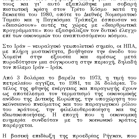
τους και γι’ αυτό εξαπλώθηκε μια σοβαρή
πιστωτική κρίση στον Τρίτο Κόσμο κατά τη
δεκαετία του 1980, οπότε το Διεθνές Νομισματικό
Ταμείο και η Παγκόσμια Τράπεζα έσπευσαν να
«διασώσουν» αυτές τις χώρες με «διαρθρωτικά
προγράμματα» που εξασφάλιζαν τον δυτικό έλεγχο
επί των οικονομιών του αναπτυσσόμενου κόσμου.
Στο Ιράν – νευραλγικό γεωπολιτικό σημείο, οι ΗΠΑ,
με πλήρη μυστικότητα, βοήθησαν την άνοδο του
Χομεϊνί στην εξουσία και αμέσως μετά
πυροδότησαν μια σύγκρουση στην περιοχή, δηλαδή
τον πόλεμο Ιράν – Ιράκ.
Από 3 δολάρια το βαρέλι το 1973, η τιμή του
πετρελαίου αγγίζει, το 1981, τα 34 δολάρια. Το
τέλος της φθηνής ενέργειας και παραγωγής έχουν
ως αποτέλεσμα τον τερματισμό της οικονομικής
ανόδου της Δυτικής Ευρώπης, την υποχώρηση του
κεϋνσιανού πνεύματος και του παραγωγικού ρόλου
του κράτους, την φιλελευθεροποίηση και τις
ιδιωτικοποιήσεις. Η εποχή που η οικονομική
ευημερία συνδεόταν με το κοινωνικό κράτος
παρέρχεται.
Η βασική επιδίωξη της προεδρίας Ρήγκαν, που