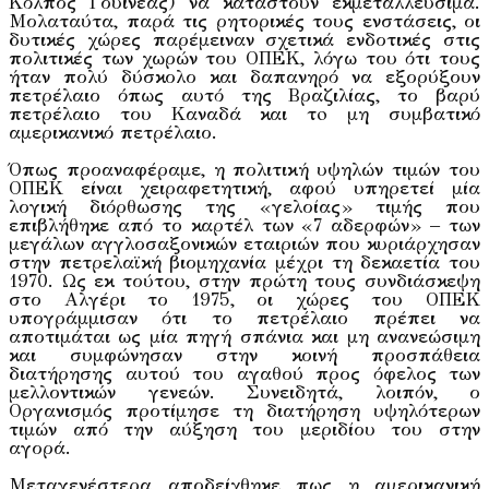
Κόλπος Γουινέας) να καταστούν εκμεταλλεύσιμα.
Μολαταύτα, παρά τις ρητορικές τους ενστάσεις, οι
δυτικές χώρες παρέμειναν σχετικά ενδοτικές στις
πολιτικές των χωρών του ΟΠΕΚ, λόγω του ότι τους
ήταν πολύ δύσκολο και δαπανηρό να εξορύξουν
πετρέλαιο όπως αυτό της Βραζιλίας, το βαρύ
πετρέλαιο του Καναδά και τo μη συμβατικό
αμερικανικό πετρέλαιο.
Όπως προαναφέραμε, η πολιτική υψηλών τιμών του
ΟΠΕΚ είναι χειραφετητική, αφού υπηρετεί μία
λογική διόρθωσης της «γελοίας» τιμής που
επιβλήθηκε από το καρτέλ των «7 αδερφών» – των
μεγάλων αγγλοσαξονικών εταιριών που κυριάρχησαν
στην πετρελαϊκή βιομηχανία μέχρι τη δεκαετία του
1970. Ως εκ τούτου, στην πρώτη τους συνδιάσκεψη
στο Αλγέρι το 1975, οι χώρες του ΟΠΕΚ
υπογράμμισαν ότι το πετρέλαιο πρέπει να
αποτιμάται ως μία πηγή σπάνια και μη ανανεώσιμη
και συμφώνησαν στην κοινή προσπάθεια
διατήρησης αυτού του αγαθού προς όφελος των
μελλοντικών γενεών. Συνειδητά, λοιπόν, ο
Οργανισμός προτίμησε τη διατήρηση υψηλότερων
τιμών από την αύξηση του μεριδίου του στην
αγορά.
Μεταγενέστερα αποδείχθηκε πως η αμερικανική