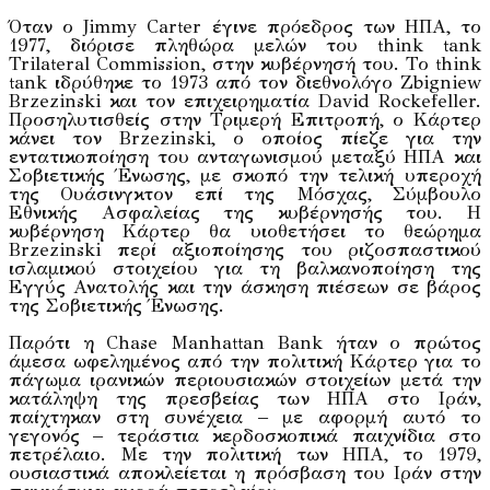
Όταν ο Jimmy Carter έγινε πρόεδρος των ΗΠΑ, το
1977, διόρισε πληθώρα μελών του think tank
Trilateral Commission, στην κυβέρνησή του. Το think
tank ιδρύθηκε το 1973 από τον διεθνολόγο Zbigniew
Brzezinski και τον επιχειρηματία David Rockefeller.
Προσηλυτισθείς στην Τριμερή Επιτροπή, ο Κάρτερ
κάνει τον Brzezinski, ο οποίος πίεζε για την
εντατικοποίηση του ανταγωνισμού μεταξύ ΗΠΑ και
Σοβιετικής Ένωσης, με σκοπό την τελική υπεροχή
της Ουάσινγκτον επί της Μόσχας, Σύμβουλο
Εθνικής Ασφαλείας της κυβέρνησής του. Η
κυβέρνηση Κάρτερ θα υιοθετήσει το θεώρημα
Brzezinski περί αξιοποίησης του ριζοσπαστικού
ισλαμικού στοιχείου για τη βαλκανοποίηση της
Εγγύς Ανατολής και την άσκηση πιέσεων σε βάρος
της Σοβιετικής Ένωσης.
Παρότι η Chase Manhattan Bank ήταν ο πρώτος
άμεσα ωφελημένος από την πολιτική Κάρτερ για το
πάγωμα ιρανικών περιουσιακών στοιχείων μετά την
κατάληψη της πρεσβείας των ΗΠΑ στο Ιράν,
παίχτηκαν στη συνέχεια – με αφορμή αυτό το
γεγονός – τεράστια κερδοσκοπικά παιχνίδια στο
πετρέλαιο. Με την πολιτική των ΗΠΑ, το 1979,
ουσιαστικά αποκλείεται η πρόσβαση του Ιράν στην