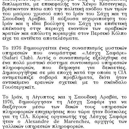
διπλωματία, με επικεφαλής τον Χένρυ Κίσσινγκερ,
βρίσκονταν πίσω από την πολιτική ανόδου των τιμών
του μαύρου χρυσού από το Ιράν του Σάχη και τη
Σαουδική Αραβία. Η αύξουσα ισχυροποίηση του
Ιράν και η ιδία βούληση του Σάχη για επιθετική
επέκταση στην περιοχή εναντίον των αραβικών
κρατών και απόλυτη κυριαρχία στον Περσικό Κόλπο
είχε τα αντίθετα αποτελέσματα.
Το 1976 δημιουργείται ένας συνασπισμός μυστικών
υπηρεσιών που ονομάστηκε «Λέσχη Σαφάρι»
(Safari Club). Αυτός ο συνασπισμός εξελίχθηκε σε
ένα πολύ μυστικό σύστημα συντονισμού υπηρεσιών
πληροφοριών, που διήρκησε για δεκαετίες.
Δημιουργήθηκε σε μία εποχή κατά την οποία η CIA
αντιμετώπιζε σοβαρά προβλήματα, διότι ήταν
αντικείμενο ερευνών σχετικά με το σκάνδαλο
Γουότεργκεϊτ.
Το Ιράν, η Αίγυπτος και η Σαουδική Αραβία, το
1976, δημιούργησαν τη Λέσχη Σαφάρι για να
διεξάγουν μέσω των δικών τους υπηρεσιών
πληροφοριών επιχειρήσεις που τώρα ήταν δύσκολες
για τη CIA. Κύριος οργανωτής της Λέσχης Σαφάρι
ήταν ο Alexandre de Marenches, αρχηγός των
γαλλικών υπηρεσιών πληροφοριών.