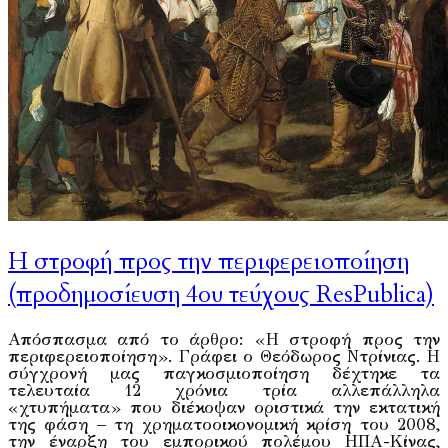
Η στροφή προς την περιφερειοποίηση
(προδημοσίευση 4ου τεύχους ResPublica)
Απόσπασμα από το άρθρο: «Η στροφή προς την
περιφερειοποίηση». Γράφει ο Θεόδωρος Ντρίνιας. H
σύγχρονή μας παγκοσμιοποίηση δέχτηκε τα
τελευταία 12 χρόνια τρία αλλεπάλληλα
«χτυπήματα» που διέκοψαν οριστικά την εκτατική
της φάση – τη χρηματοοικονομική κρίση του 2008,
την έναρξη του εμπορικού πολέμου ΗΠΑ-Κίνας,