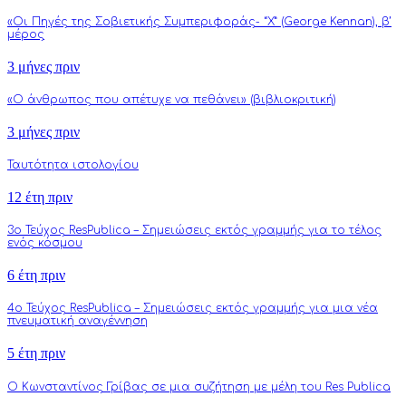
«Οι Πηγές της Σοβιετικής Συμπεριφοράς- “Χ” (George Kennan), β’
μέρος
3 μήνες πριν
«Ο άνθρωπος που απέτυχε να πεθάνει» (βιβλιοκριτική)
3 μήνες πριν
Ταυτότητα ιστολογίου
12 έτη πριν
3o Τεύχος ResPublica – Σημειώσεις εκτός γραμμής για το τέλος
ενός κόσμου
6 έτη πριν
4o Τεύχος ResPublica – Σημειώσεις εκτός γραμμής για μια νέα
πνευματική αναγέννηση
5 έτη πριν
Ο Κωνσταντίνος Γρίβας σε μια συζήτηση με μέλη του Res Publica