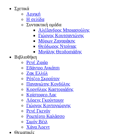
Σχετικά
Αρχική
Η σελίδα
Συντακτική ομάδα
Αλέξανδρος Μπριασούλης
Γιώργος Κουτσαντώνης
Μύρων Ζαχαράκης
Θεόδωρος Ντρίνιας
Μιχάλης Θεοδοσιάδης
Βιβλιοθήκη
Ρενέ Ζιράρ
Εβάντρο Αγκάτσι
Ζακ Ελλύλ
Ρότζερ Σκρούτον
Παναγιώτης Κονδύλης
Κορνήλιος Καστοριάδης
Κρίστοφερ Λας
Λόρενς Γκούντουιν
Γιώργος Κοντογιώργης
Ρενέ Γκενόν
Ρομπέρτο Καλάσσο
Σιμόν Βέιλ
Χάνα Άρεντ
Θεματικές