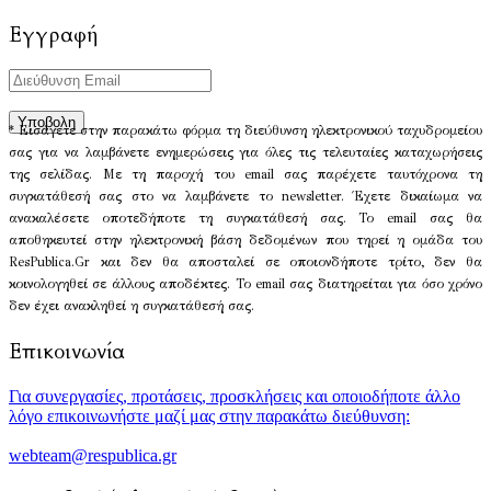
Εγγραφή
* Εισάγετε στην παρακάτω φόρμα τη διεύθυνση ηλεκτρονικού ταχυδρομείου
σας για να λαμβάνετε ενημερώσεις για όλες τις τελευταίες καταχωρήσεις
της σελίδας. Με τη παροχή του email σας παρέχετε ταυτόχρονα τη
συγκατάθεσή σας στο να λαμβάνετε το newsletter. Έχετε δικαίωμα να
ανακαλέσετε οποτεδήποτε τη συγκατάθεσή σας. Το email σας θα
αποθηκευτεί στην ηλεκτρονική βάση δεδομένων που τηρεί η ομάδα του
ResPublica.Gr και δεν θα αποσταλεί σε οποιονδήποτε τρίτο, δεν θα
κοινολογηθεί σε άλλους αποδέκτες. Το email σας διατηρείται για όσο χρόνο
δεν έχει ανακληθεί η συγκατάθεσή σας.
Επικοινωνία
Για συνεργασίες, προτάσεις, προσκλήσεις και οποιοδήποτε άλλο
λόγο επικοινωνήστε μαζί μας στην παρακάτω διεύθυνση:
webteam@respublica.gr