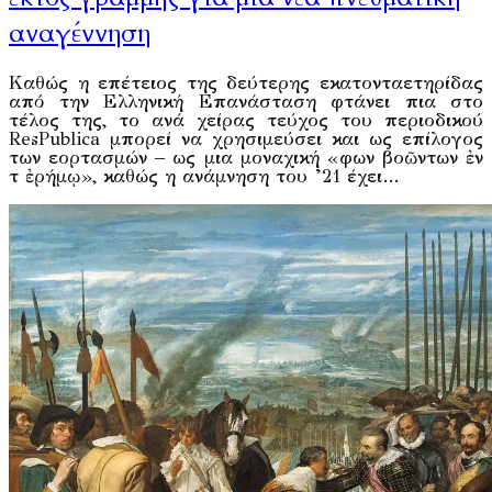
αναγέννηση
Καθώς η επέτειος της δεύτερης εκατονταετηρίδας
από την Ελληνική Επανάσταση φτάνει πια στο
τέλος της, το ανά χείρας τεύχος του περιοδικού
ResPublica μπορεί να χρησιμεύσει και ως επίλογος
των εορτασμών – ως μια μοναχική «φωνῇ βοῶντων ἐν
τῇ ἐρήμῳ», καθώς η ανάμνηση του ’21 έχει…