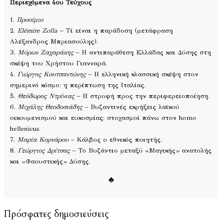
Περιεχόμενα 4ου Τεύχους
1.
Προοίμιο
2.
Elémire Zolla
– Τί είναι η παράδοση (μετάφραση
Αλέξανδρος Μπριασούλης).
3.
Μύρων Ζαχαράκης
– Η αντιπαράθεση Ελλάδας και Δύσης στη
σκέψη του Χρήστου Γιανναρά.
4.
Γιώργος Κουτσαντώνης
– Η ελληνική κλασσική σκέψη στον
σημερινό κόσμο: η περίπτωση της Ιταλίας.
5.
Θεόδωρος Ντρίνιας
– Η στροφή προς την περιφερειοποίηση.
6.
Μιχάλης Θεοδοσιάδης
– Βυζαντινές εκρήξεις λαϊκού
οικουμενισμού και ευκοσμίας: στοχασμοί πάνω στον homo
hellenicus.
7.
Μαρία Κορνάρου
– Κάλβος ο εθνικός ποιητής.
8.
Γεώργιος Δρίτσας
– Το Βυζάντιο μεταξύ «Μαγικής» ανατολής
και «Φαουστικής» Δύσης.
♣
Πρόσφατες δημοσιεύσεις