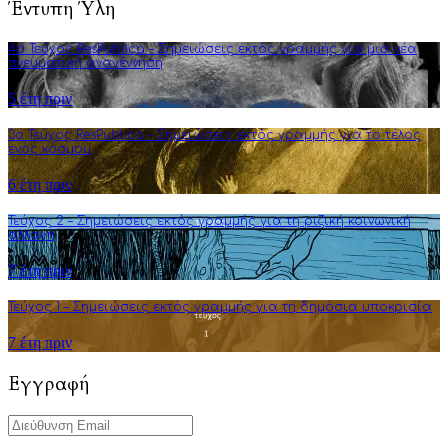
Έντυπη Ύλη
4o Τεύχος ResPublica – Σημειώσεις εκτός γραμμής για μια νέα
πνευματική αναγέννηση
5 έτη πριν
3o Τεύχος ResPublica – Σημειώσεις εκτός γραμμής για το τέλος
ενός κόσμου
6 έτη πριν
Τεύχος 2 – Σημειώσεις εκτός γραμμής για τη ριζική κοινωνική
αλλαγή
7 έτη πριν
Τεύχος 1 – Σημειώσεις εκτός γραμμής για τη δημόσια υποκρισία
7 έτη πριν
Εγγραφή