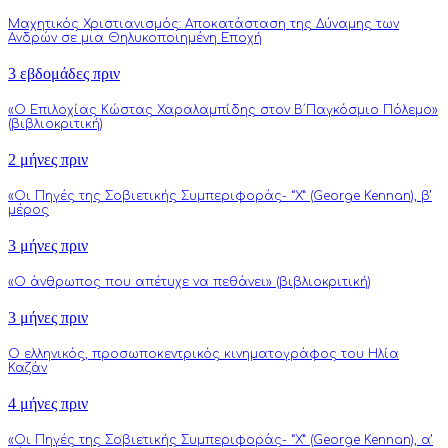
Μαχητικός Χριστιανισμός: Αποκατάσταση της Δύναμης των
Ανδρών σε μια Θηλυκοποιημένη Εποχή
3 εβδομάδες πριν
«Ο Επιλοχίας Κώστας Χαραλαμπίδης στον Β΄Παγκόσμιο Πόλεμο»
(βιβλιοκριτική)
2 μήνες πριν
«Οι Πηγές της Σοβιετικής Συμπεριφοράς- “Χ” (George Kennan), β’
μέρος
3 μήνες πριν
«Ο άνθρωπος που απέτυχε να πεθάνει» (βιβλιοκριτική)
3 μήνες πριν
Ο ελληνικός, προσωποκεντρικός κινηματογράφος του Ηλία
Καζάν
4 μήνες πριν
«Οι Πηγές της Σοβιετικής Συμπεριφοράς- “Χ” (George Kennan), α’