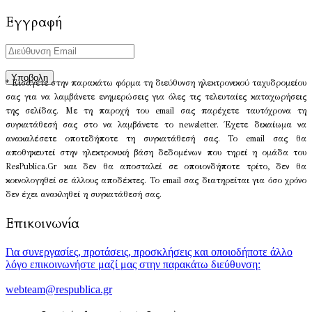
Εγγραφή
* Εισάγετε στην παρακάτω φόρμα τη διεύθυνση ηλεκτρονικού ταχυδρομείου
σας για να λαμβάνετε ενημερώσεις για όλες τις τελευταίες καταχωρήσεις
της σελίδας. Με τη παροχή του email σας παρέχετε ταυτόχρονα τη
συγκατάθεσή σας στο να λαμβάνετε το newsletter. Έχετε δικαίωμα να
ανακαλέσετε οποτεδήποτε τη συγκατάθεσή σας. Το email σας θα
αποθηκευτεί στην ηλεκτρονική βάση δεδομένων που τηρεί η ομάδα του
ResPublica.Gr και δεν θα αποσταλεί σε οποιονδήποτε τρίτο, δεν θα
κοινολογηθεί σε άλλους αποδέκτες. Το email σας διατηρείται για όσο χρόνο
δεν έχει ανακληθεί η συγκατάθεσή σας.
Επικοινωνία
Για συνεργασίες, προτάσεις, προσκλήσεις και οποιοδήποτε άλλο
λόγο επικοινωνήστε μαζί μας στην παρακάτω διεύθυνση:
webteam@respublica.gr