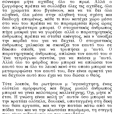
σύννεφα μήτε αχτίδες όλο το πρωί. Αλλά ο
ζωγράφος πρέπει να συλλάβει όλες τις αχτίδες, όλα
τα χρώματα που βγαίνουν, και να τα δει όλα
αληθινά, όλα μέσα στην αληθινή τους σχέση και
διαδοχή· επομένως, κάθε τι που κατέχει χώρο μέσα
στο νου του πρέπει να το παραμερίσει προς ώρας
όσο πληρέστερα μπορεί. Ο στοχα­στικός άνθρωπος
πήγε μακριά για να γυρέψει· αλλά ο παρατηρη­τικός
άνθρωπος πρέπει να σταθεί ακίνητος, και ν ‘ανοίξει
την καρδιά του για να δεχτεί. Ο στοχαστικός
άνθρωπος χαλκεύει κι σκονίζει τον εαυτό του σε
δίκοπο σπαθί, για να τρυπήσει μ ‘αυτό. Ο
παρατηρητικός άνθρωπος, απλώνει τον εαυτό του σ
‘ένα τετράγωνο σεντόνι, για να πιάσει μ ‘αυτό.
Αλλά όλο το φάρδος που μπορεί να απλώσει τον
εαυτό του κι όλο το λευκό κενό στο οποίο μπορεί να
μεταμορφώσει τον εαυτό του, δεν είναι αρκετά για
να δεχτούν αυτό που έχει να του δώσει ο Θεός.
Τότε λοιπόν, θα ρωτήσουν μ ‘αγανάχτηση, ένας
ολότελα αμόρφωτος και δίχως μυαλό άνθρωπος
μπορεί να γίνει καλύτερος καλλιτέχνης; Όχι, μήτε κ’
έτσι. Η γνώση είναι καλή γι’ αυτόν όσο μπορεί να
την κρατάει ολότελα, δουλικά, υποταγμένη στη δική
του θεία εργασία, και να την πατάει κάτω από τα
πόδια του και να την κλωτσάει παράμερα, τη στιγμή