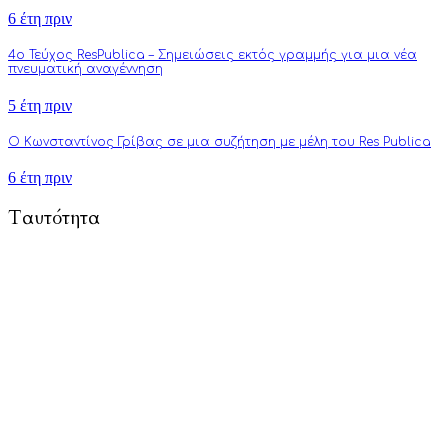
6 έτη πριν
4o Τεύχος ResPublica – Σημειώσεις εκτός γραμμής για μια νέα
πνευματική αναγέννηση
5 έτη πριν
Ο Κωνσταντίνος Γρίβας σε μια συζήτηση με μέλη του Res Publica
6 έτη πριν
Ταυτότητα
To Respublica.gr αποτελεί πρωτοβουλία ανθρώπων με στόχο την
προώθηση άρθρων γνώμης και ανάλυσης που αφορούν και
επηρεάζουν κάθε πτυχή της ζωής: από την πολιτική, την
πνευματικότητα, την επιστήμη, την τέχνη και την τεχνολογία
μέχρι την καθημερινότητα, τους δεσμούς και τον τύπο
ανθρώπου του σύγχρονου δυτικού πολιτισμού.
Τούτη η προσπάθειά μας επικεντρώνεται κυρίως στην