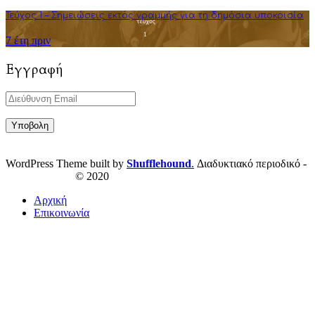
Τεύχος 1 – Σημειώσεις εκτός γραμμής για τη δημόσια υποκρισία
7 έτη πριν
Εγγραφή
WordPress Theme built by
Shufflehound
.
Διαδυκτιακό περιοδικό -
ResPublica.gr
© 2020
Αρχική
Επικοινωνία