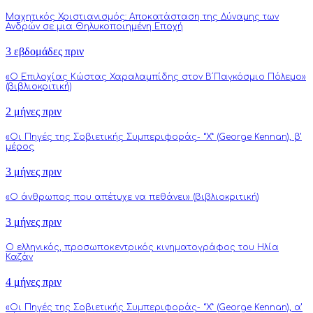
Μαχητικός Χριστιανισμός: Αποκατάσταση της Δύναμης των
Ανδρών σε μια Θηλυκοποιημένη Εποχή
3 εβδομάδες πριν
«Ο Επιλοχίας Κώστας Χαραλαμπίδης στον Β΄Παγκόσμιο Πόλεμο»
(βιβλιοκριτική)
2 μήνες πριν
«Οι Πηγές της Σοβιετικής Συμπεριφοράς- “Χ” (George Kennan), β’
μέρος
3 μήνες πριν
«Ο άνθρωπος που απέτυχε να πεθάνει» (βιβλιοκριτική)
3 μήνες πριν
Ο ελληνικός, προσωποκεντρικός κινηματογράφος του Ηλία
Καζάν
4 μήνες πριν
«Οι Πηγές της Σοβιετικής Συμπεριφοράς- “Χ” (George Kennan), α’