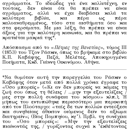
αγράμματοι. Το ιδεώδες για ένα καλλιτέχνη, εν
τούτοις, δεν είναι ότι θα πρέπει να είναι
αγράμματος, αλλά να έχει διαβάσει καλά τα
καλύτερα βιβλία, και πέρα ως πέρα
καλοαναθρεμμένος, τόσο στα αισθήματα όσο και
στα φερσίματα. Με μια λέξη, θα πρέπει να είναι
άξιος για την καλύτερη κοινωνία, και θα πρέπει να
κρατιέται μακριά της*.
Απόσπασμα από το «
Πέτρες της Βενετίας
», τόμος ΙΙΙ
(1853) του Τζον Ράσκιν, όπως το βρήκαμε στο βιβλίο
K.Π. Καβάφης, Πεζά, Μελέτες, Αποκηρυγμένα
Ποιήματα, Εκδ. Γιάννη Οικονόμου. Αθήνα.
*Να θυμόταν αυτή την παρεγγελία του Ράσκιν ο
Καβάφης όταν μετά από πολλά χρόνια έγραφε το
«Όσο μπορείς» («Κι αν δεν μπορείς να κάμεις τη
ζωή σου όπως τη θέλεις / …μην την εξευτελίζεις /
μες στην πολλή συνάφεια του κόσμου» κλπ.); Ή
μήπως του εντυπώθηκε περισσότερο μια περικοπή
από τον Πλούταρχο: «ταϊς δε των πολλών εντεύξεσι
και συνηθείαις άθικτον οιόμενος δείν το αξίωμα
διατηρείν»; (Βίος Πομπηίου, κγ’). Πρβλ. τη συνέχεια
του «Όσο μπορείς»: «Μην την εξευτελίζεις
πιαίνοντάς της, / γυρίζοντας συχνά κ ’εκθέτοντας