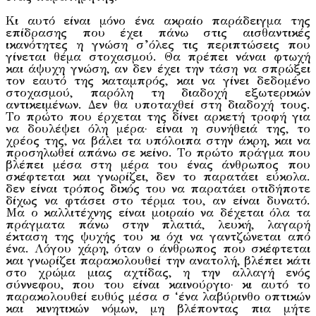
Κι αυτό είναι μόνο ένα ακραίο παράδειγμα της
επίδρασης που έχει πάνω στις αισθαντικές
ικανότητες η γνώση σ’όλες τις περιπτώ­σεις που
γίνεται θέμα στοχασμού. Θα πρέπει νάναι φτωχή
και άψυχη γνώση, αν δεν έχει την τάση να σπρώξει
τον εαυτό της καταμπρός, και να γίνει δεδομένο
στοχασμού, παρόλη τη διαδοχή εξωτερικών
αντικειμένων. Δεν θα υποταχθεί στη διαδοχή τους.
Το πρώτο που έρχεται της δίνει αρκετή τροφή για
να δουλέψει όλη μέρα· είναι η συνήθειά της, το
χρέος της, να βάλει τα υπόλοιπα στην άκρη, και να
προσηλωθεί απάνω σε κείνο. Το πρώτο πράγμα που
βλέπει μέσα στη μέρα του ένας άνθρωπος που
σκέφτεται και γνωρίζει, δεν το παρατάει εύκολα.
δεν είναι τρόπος δικός του να παρατάει οτιδήποτε
δίχως να φτάσει στο τέρμα του, αν είναι δυνατό.
Μα ο καλλιτέχνης είναι μοιραίο να δέχεται όλα τα
πράγματα πάνω στην πλατιά, λευκή, λαγαρή
έκταση της ψυχής του κι όχι να γαντζώνεται από
ένα. Λόγου χάρη, όταν ο άνθρωπος που σκέφτεται
και γνωρίζει παρακολουθεί την ανατολή, βλέπει κάτι
στο χρώμα μιας αχτίδας, η την αλλαγή ενός
σύννεφου, που του είναι καινούργιο· κι αυτό το
παρακολουθεί ευθύς μέσα σ ‘ένα λαβύρινθο οπτικών
και κινητικών νόμων, μη βλέποντας πια μήτε