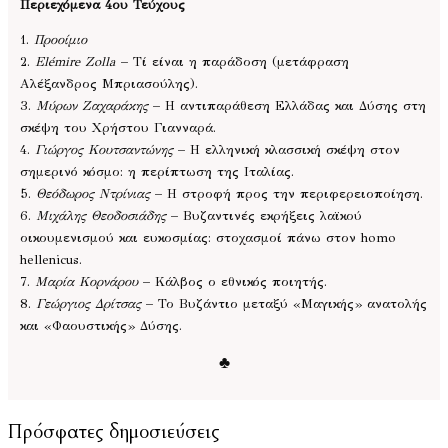
Περιεχόμενα 4ου Τεύχους
1.
Προοίμιο
2.
Elémire Zolla
– Τί είναι η παράδοση (μετάφραση
Αλέξανδρος Μπριασούλης).
3.
Μύρων Ζαχαράκης
– Η αντιπαράθεση Ελλάδας και Δύσης στη
σκέψη του Χρήστου Γιανναρά.
4.
Γιώργος Κουτσαντώνης
– Η ελληνική κλασσική σκέψη στον
σημερινό κόσμο: η περίπτωση της Ιταλίας.
5.
Θεόδωρος Ντρίνιας
– Η στροφή προς την περιφερειοποίηση.
6.
Μιχάλης Θεοδοσιάδης
– Βυζαντινές εκρήξεις λαϊκού
οικουμενισμού και ευκοσμίας: στοχασμοί πάνω στον homo
hellenicus.
7.
Μαρία Κορνάρου
– Κάλβος ο εθνικός ποιητής.
8.
Γεώργιος Δρίτσας
– Το Βυζάντιο μεταξύ «Μαγικής» ανατολής
και «Φαουστικής» Δύσης.
♣
Πρόσφατες δημοσιεύσεις