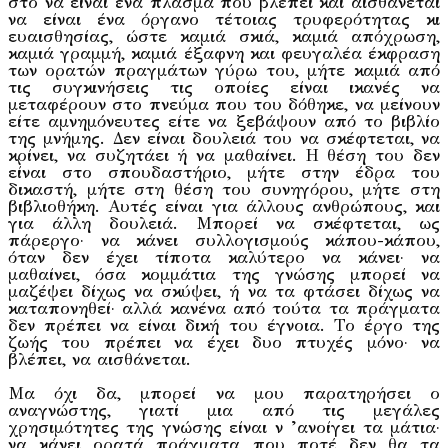
στο να είναι ένα πλάσμα που βλέπει και αισθάνεται
να είναι ένα όργανο τέτοιας τρυφερότητας κι
ευαισθησίας, ώστε καμιά σκιά, καμιά απόχρωση,
καμιά γραμμή, καμιά έξαφνη και φευγαλέα έκφραση
των ορατών πραγμάτων γύρω του, μήτε καμιά από
τις συγκινήσεις τις οποίες είναι ικανές να
μεταφέρουν στο πνεύμα που του δόθηκε, να μείνουν
είτε αμνημόνευτες είτε να ξεβάψουν από το βιβλίο
της μνήμης. Δεν είναι δουλειά του να σκέφτεται, να
κρίνει, να συζητάει ή να μαθαίνει. Η θέση του δεν
είναι στο σπουδαστήριο, μήτε στην έδρα του
δικαστή, μήτε στη θέση του συνηγόρου, μήτε στη
βιβλιοθήκη. Αυτές είναι για άλλους ανθρώπους, και
για άλλη δουλειά. Μπορεί να σκέφτεται, ως
πάρεργο· να κάνει συλλογισμούς κάπου-κάπου,
όταν δεν έχει τίποτα καλύτερο να κάνει· να
μαθαίνει, όσα κομμάτια της γνώσης μπορεί να
μαζέψει δίχως να σκύψει, ή να τα φτάσει δίχως να
καταπονηθεί· αλλά κανένα από τούτα τα πράγματα
δεν πρέπει να είναι δική του έγνοια. Το έργο της
ζωής του πρέπει να έχει δυο πτυχές μόνο· να
βλέπει, να αισθάνεται.
Μα όχι δα, μπορεί να μου παρατηρήσει ο
αναγνώστης, γιατί μια από τις μεγάλες
χρησιμότητες της γνώσης είναι ν ’ανοίγει τα μάτια·
να κάνει ορατά πράγματα που ποτέ δεν θα τα