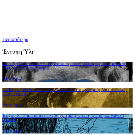
καλλιέργεια της πολιτικής διαύγειας, αλλά και του ενεργού
κριτικού προβληματισμού. Σκοπός μας είναι να εμπλουτίσουμε
την ήδη υπάρχουσα γνώση αναλύσεις και συγγραφή άρθρων
που στοχεύουν στην πνευματική αναγέννηση και τη διεύρυνση
της φιλοσοφικής σκέψης.
Περισσότερα
Έντυπη Ύλη
4o Τεύχος ResPublica – Σημειώσεις εκτός γραμμής για μια νέα
πνευματική αναγέννηση
5 έτη πριν
3o Τεύχος ResPublica – Σημειώσεις εκτός γραμμής για το τέλος
ενός κόσμου
6 έτη πριν
Τεύχος 2 – Σημειώσεις εκτός γραμμής για τη ριζική κοινωνική
αλλαγή
7 έτη πριν