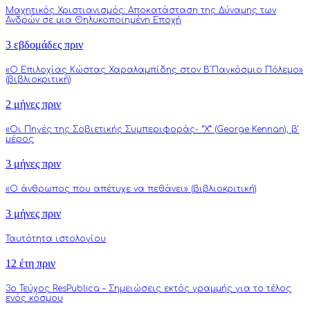
Μαχητικός Χριστιανισμός: Αποκατάσταση της Δύναμης των
Ανδρών σε μια Θηλυκοποιημένη Εποχή
3 εβδομάδες πριν
«Ο Επιλοχίας Κώστας Χαραλαμπίδης στον Β΄Παγκόσμιο Πόλεμο»
(βιβλιοκριτική)
2 μήνες πριν
«Οι Πηγές της Σοβιετικής Συμπεριφοράς- “Χ” (George Kennan), β’
μέρος
3 μήνες πριν
«Ο άνθρωπος που απέτυχε να πεθάνει» (βιβλιοκριτική)
3 μήνες πριν
Ταυτότητα ιστολογίου
12 έτη πριν
3o Τεύχος ResPublica – Σημειώσεις εκτός γραμμής για το τέλος
ενός κόσμου