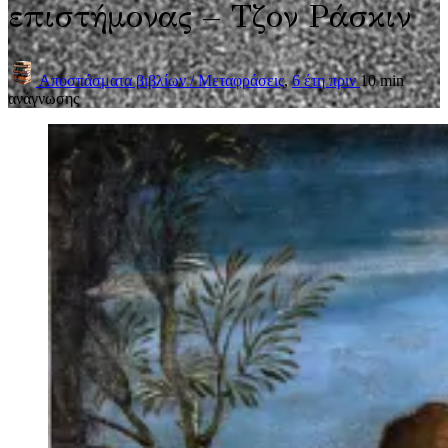
επιστήμονας – Τζον Ράσκιν
Αποσπάσματα βιβλίων / Μεταφράσεις
,
6 έτη πριν
10 min
ανάγνωσης