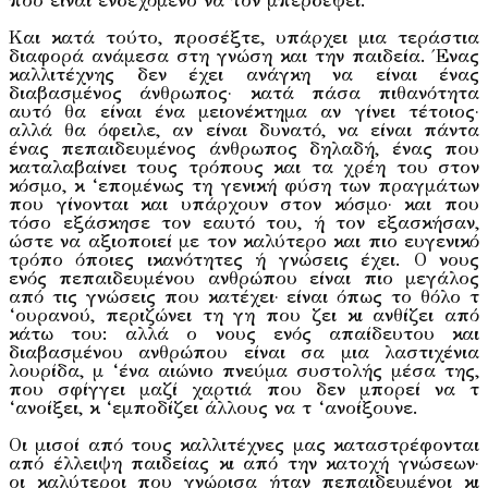
που είναι ενδεχόμενο να τον μπερδέψει.
Και κατά τούτο, προσέξτε, υπάρχει μια τεράστια
διαφορά ανάμεσα στη γνώση και την παιδεία. Ένας
καλλιτέχνης δεν έχει ανάγκη να είναι ένας
διαβασμένος άνθρωπος· κατά πάσα πιθανότητα
αυτό θα είναι ένα μειονέκτημα αν γίνει τέτοιος·
αλλά θα όφειλε, αν είναι δυνατό, να είναι πάντα
ένας πεπαιδευμένος άνθρωπος δηλαδή, ένας που
καταλαβαίνει τους τρόπους και τα χρέη του στον
κόσμο, κ ‘επομένως τη γενική φύση των πραγμάτων
που γίνονται και υπάρχουν στον κόσμο· και που
τόσο εξάσκησε τον εαυτό του, ή τον εξασκήσαν,
ώστε να αξιοποιεί με τον καλύτερο και πιο ευγενικό
τρόπο όποιες ικανότητες ή γνώσεις έχει. Ο νους
ενός πεπαιδευμένου ανθρώπου είναι πιο μεγάλος
από τις γνώσεις που κατέχει· είναι όπως το θόλο τ
‘ουρανού, περιζώνει τη γη που ζει κι ανθίζει από
κάτω του: αλλά ο νους ενός απαίδευτου και
διαβασμένου ανθρώπου είναι σα μια λαστιχένια
λουρίδα, μ ‘ένα αιώνιο πνεύμα συστολής μέσα της,
που σφίγγει μαζί χαρτιά που δεν μπορεί να τ
‘ανοίξει, κ ‘εμποδίζει άλλους να τ ‘ανοίξουνε.
Οι μισοί από τους καλλιτέχνες μας καταστρέφονται
από έλλειψη παιδείας κι από την κατοχή γνώσεων·
οι καλύτεροι που γνώρισα ήταν πεπαιδευμένοι κι