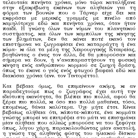
τελευταία πενήντα χρόνια, μόνο τώρα καταλήξανε
στην εξακρίβωση εκείνων των αληθειών για τη
φόρμα των βουνών που ο Τάρνερ είχε δει και
εκφράσει με μερικές γραμμές με πινέλο από
καμηλότριχα εδώ και πενήντα χρόνια, όταν ήταν
παιδί. Η γνώση όλων των νόμων του πλανητικού
συστήματος, και όλων των καμπύλων της κίνησης
των βλημάτων, δεν θα κάνει ποτέ ικανό τον
επιστήμονα να ζωγραφίσει ένα καταρράχτη ή ένα
κύμα- κι όλα τα μέλη της Χειρουργικής Εταιρείας,
βοηθώντας ο ένας τον άλλο, δε θα μπορούσαν και
σήμερα να δουν, ή ν‘αναπαραστήσουν τη φυσική
κίνηση ενός ανθρώπινου κορμιού σε ζωηρή δράση,
όπως το έκανε ο γιός ενός φτωχού βαφειά εδώ και
διακόσια χρόνια (ενν. τον Τιντορέττο).
Και βέβαια όμως, θα επιμείνουν ακόμη, κι αν
παραδεχτούμε πως ο ζωγράφος έχει αυτή την
ιδιότυπη ικανότητα, θα βλέπει πιο πολλά, αφού θα
ξέρει πιο πολλά, κι όσο πιο πολλά μαθαίνει, τόσο,
επομένως, θάναι καλύτερα. Όχι· μήτε έτσι. Είναι
βεβαίως αλήθεια ότι, κάποτε-κάποτε, ένα κομμάτι
γνώσης μπορεί να επιτρέψει στο μάτι να επισημάνει
μίαν αλήθεια που αλλιώς μπορούσε να του ξεφύγει
όπως, λόγου χάρη, παρακολουθώντας μίαν ανατολή,
η γνώση της αληθινής φύσης του ηλιακού δίσκου