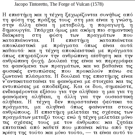
Jacopo Tintoretto, The Forge of Vulcan (1578)
Η επιστήμη και η τέχνη ξεχωρίζονται συνήθως από
τη φύση της πράξης τους· στη μια είναι η γνώση,
στην άλλη είναι η μεταβολή, η παραγωγή, η
δημιουργία. Υπάρχει όμως μια ακόμη πιο σημαντική
διάκριση στη φύση των πραγμάτων που
καταπιάνονται. H επιστήμη καταπιάνεται
αποκλειστικά με πράγματα όπως είναι αυτά
καθαυτά· και η τέχνη αποκλειστικά με πράγματα
όπως επηρεάζουν την ανθρώπινη αίσθηση και την
ανθρώπινη ψυχή. Δουλειά της είναι να περιγράφει
τα φαινόμενα των πραγμάτων, και να βαθαίνει τις
φυσικές εντυπώσεις που προκαλούν πάνω σε
ζωντανά πλάσματα. H δουλειά της επιστήμης είναι
ν’αντικατασταίνει τα φαινόμενα με στοιχεία και τις
εντυπώσεις με αποδείξεις. Και οι δυο, σημειώστε,
ενδιαφέρονται εξίσου για την αλήθεια· η μια για τη
φαινόμενη αλήθεια, η άλλη για την ουσιαστική
αλήθεια. H τέχνη δεν παρασταίνει ψεύτικα τα
πράγματα, μα αληθινά όπως φαίνονται στους
ανθρώπους. Η επιστήμη μελετάει τις σχέσεις των
πραγμάτων μεταξύ τους: ενώ ή τέχνη μελετάει μόνο
τις σχέσεις τους με τον άνθρωπο: και ζητάει
επιτατικά από καθετί που μπαίνει κάτω από την
κρίση της τούτο και μόνο τούτο, — τι είναι αυτό το