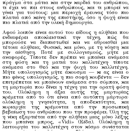
πράγμα στα μάτια και στην καρδιά του ανθρώπου,
τι έχει να πει στους ανθρώπους, και τι μπορεί να
γίνει για τούτους: μια περιοχή έρευνας τόσο πιο
πλατιά από κείνη της επιστήμης, όσο η ψυχή είναι
πιο πλατιά από την υλική δημιουργία.
Αφού λοιπόν είναι αυτού του είδους η αλήθεια που
ενδιαφέρει αποκλειστικά την τέχνη, πώς θα
μπορούσε να διαπιστωθεί και να αθροισθεί μια
τέτοια αλήθεια; Φυσικά, και μόνο, με τη νόηση και
την αίσθηση. Ποτέ με συλλογισμούς, μήτε με
αναφορές. Τίποτε δεν πρέπει να μπαίνει ανάμεσα
στη φύση και τη ματιά του καλλιτέχνη· τίποτε
ανάμεσα στο Θεό και την ψυχή του καλλιτέχνη.
Μήτε υπολογισμός μήτε άκουσμα — κι ας είναι ο
πιο φίνος υπολογισμός, η πιο σοφή κουβέντα — δεν
επιτρέπεται να μπαίνουν ανάμεσα στο σύμπαν, και
τη μαρτυρία που δίνει η τέχνη για την ορατή φύση
του. Ολόκληρη η άξια αυτής της μαρτυρίας
κρέμεται από το ότι είναι από αυτόπτη μάρτυρα·
ολόκληρη η γνησιότητα, η αποδεκτότητα, και
κυριαρχία της κρέμονται από την προσωπική
βεβαίωση του ανθρώπου που την προφέρει. Όλη της
η νίκη εξαρτιέται από την αλήθεια μιας μόνο λέξης
που μπαίνει μπρος, «Vidi» (Είδα). Ολόκληρη η
λειτουργία του καλλιτέχνη στον κόσμο συνίσταται