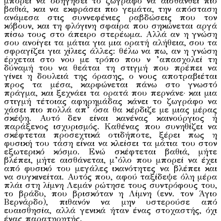
μπορεί να οδηγήσει το ζωγράφο να αισθανθεί πιο
βαθιά, και να εκφράσει πιο γεμάτα, την απόσταση
ανάμεσα στις συννεφένιες ραβδώσεις που τον
κόβουν, και τη φλόγινη σφαίρα που σηκώνεται αργά
πίσω τους στο άπειρο στερέωμα. Αλλά αν η γνώση
σου ανοίγει τα μάτια για μια ορατή αλήθεια, σου τα
σφραγίζει για χίλιες άλλες: θέλω να πω, αν η γνώση
έρχεται στο νου με τρόπο που ν ’απασχολεί τη
δύναμή του να θεάται τη στιγμή που πρέπει να
γίνει η δουλειά της όρασης, ο νους αποτραβιέται
προς τα μέσα, καρφώνεται πάνω στο γνωστό
πράγμα, και ξεχνάει τα ορατά που περνάνε· και μια
στιγμή τέτοιας αφηρημάδας κάνει το ζωγράφο να
χάσει πιο πολλά απ’ όσα θα κέρδιζε με μιας μέρας
σκέψη. Αυτό δεν είναι κανένας καινούργιος ή
παράξενος ισχυρισμός. Καθένας που συνηθίζει να
σκέφτεται προσεχτικά οτιδήποτε, ξέρει πως η
φυσική του τάση είναι να κλείσει τα μάτια του στον
εξωτερικό κόσμο. Ενώ σκέφτεται βαθιά, μήτε
βλέπει, μήτε αισθάνεται, μ’όλο που μπορεί να έχει
από φυσικό του μεγάλες ικανότητες να βλέπει και
να συγκινείται. Αυτός που, αφού ταξίδεψε όλη μέρα
πλάι στη λίμνη Λεμάν ρώτησε τους συντρόφους του,
το βράδυ, που βρισκόταν η Λίμνη (ενν. τον Άγιο
Βερνάρδο), πιθανόν να μην υστερούσε από
ευαισθησία, αλλά γενικά ήταν ένας στοχαστής, όχι
ένας παρατηρητής.