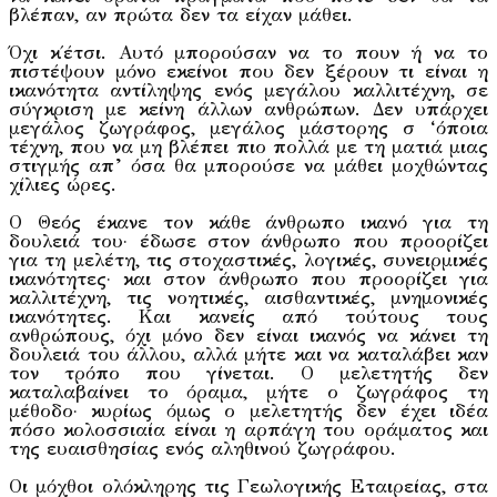
βλέπαν, αν πρώτα δεν τα είχαν μάθει.
Όχι κ΄έτσι. Αυτό μπορούσαν να το πουν ή να το
πιστέψουν μόνο εκείνοι που δεν ξέρουν τι είναι η
ικανότητα αντίληψης ενός μεγάλου καλλιτέχνη, σε
σύγκριση με κείνη άλλων ανθρώπων. Δεν υπάρχει
μεγάλος ζωγράφος, μεγάλος μάστορης σ ‘όποια
τέχνη, που να μη βλέπει πιο πολλά με τη ματιά μιας
στιγμής απ’ όσα θα μπορούσε να μάθει μοχθώντας
χίλιες ώρες.
Ο Θεός έκανε τον κάθε άνθρωπο ικανό για τη
δουλειά του· έδωσε στον άνθρωπο που προορίζει
για τη μελέτη, τις στοχαστικές, λογικές, συνειρμικές
ικανότητες· και στον άνθρωπο που προορίζει για
καλλιτέχνη, τις νοητικές, αισθαντικές, μνημονικές
ικανότητες. Και κανείς από τούτους τους
ανθρώπους, όχι μόνο δεν είναι ικανός να κάνει τη
δουλειά του άλλου, αλλά μήτε και να καταλάβει καν
τον τρόπο που γίνεται. Ο μελετητής δεν
καταλαβαίνει το όραμα, μήτε ο ζωγράφος τη
μέθοδο· κυρίως όμως ο μελετητής δεν έχει ιδέα
πόσο κολοσσιαία είναι η αρπάγη του οράματος και
της ευαισθησίας ενός αληθινού ζωγράφου.
Οι μόχθοι ολόκληρης τις Γεωλογικής Εταιρείας, στα