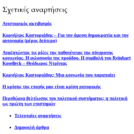
Σχετικές αναρτήσεις
Ανιστορικός ακτιβισμός
Κορνήλιος Καστοριάδης – Για την άμεση δημοκρατία και την
αυτονομία (μέρος δεύτερο)
Αναζητώντας τις ρίζες της παθογένειας της σύγχρονης
κοινωνίας. H φιλοσοφία της προόδου. Η συμβολή του Reinhart
Koselleck – Θεόδωρος Ντρίνιας
Κορνήλιος Καστοριάδης: Μια κοινωνία που παραπαίει
Η κρίσης της εποχής μας είναι κρίση ρητορικής
Περιθώρια βελτίωσης του πολιτικού συστήματος: η πολιτική
ως πρώτη των επιστημών
Τελευταίες αναρτήσεις
Δημοφιλή άρθρα