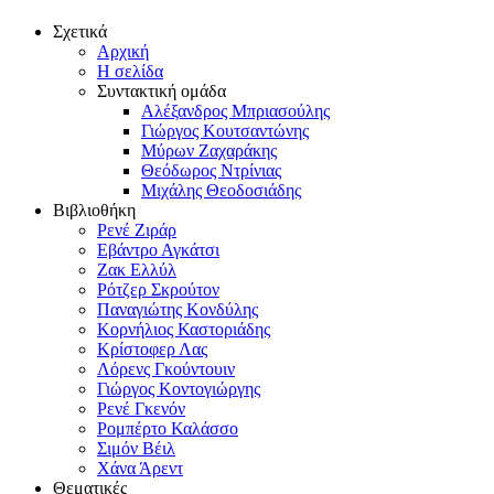
Σχετικά
Αρχική
Η σελίδα
Συντακτική ομάδα
Αλέξανδρος Μπριασούλης
Γιώργος Κουτσαντώνης
Μύρων Ζαχαράκης
Θεόδωρος Ντρίνιας
Μιχάλης Θεοδοσιάδης
Βιβλιοθήκη
Ρενέ Ζιράρ
Εβάντρο Αγκάτσι
Ζακ Ελλύλ
Ρότζερ Σκρούτον
Παναγιώτης Κονδύλης
Κορνήλιος Καστοριάδης
Κρίστοφερ Λας
Λόρενς Γκούντουιν
Γιώργος Κοντογιώργης
Ρενέ Γκενόν
Ρομπέρτο Καλάσσο
Σιμόν Βέιλ
Χάνα Άρεντ
Θεματικές