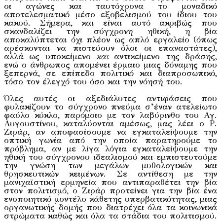
οι αγώνες και ταυτόχρονα το μοναδικό
αποτελεσματικό μέσο εξοβελισμού του ίδιου του
κακού. Σήμερα, και είναι αυτό ακριβώς που
σκανδαλίζει την σύγχρονη ηθική, η βία
αποκαλύπτεται όχι πλέον ως απλό εργαλείο (όπως
αρέσκονται να πιστεύουν όλοι οι επαναστάτες),
αλλά ως υποκείμενο
και
αντικείμενο της δράσης,
ενώ ο άνθρωπος απομένει έρμαιο μιας δύναμης που
ξεπερνά, σε επίπεδο πολιτικό και διαπροσωπικό,
τόσο τον έλεγχό του όσο και την νόησή του.
Όλες αυτές οι αξεδιάλυτες αντιφάσεις που
φυλακίζουν το σύγχρονο πνεύμα σ’έναν ατελείωτο
φαύλο κύκλο, παρόμοιο με τον λαβύρινθο του Αγ.
Αυγουστίνου, καταλύονται αμέσως, μας λέει ο Ρ.
Ζιράρ, αν αποφασίσουμε να εγκαταλείψουμε την
οπτική γωνία από την οποία παρατηρούμε το
πρόβλημα, αν με λίγα λόγια εγκαταλείψουμε την
ηθική του σύγχρονου ιδεαλισμού και εμπιστευτούμε
την γνώση των μεγάλων μυθολογικών και
θρησκευτικών κειμένων. Σε αντίθεση με την
μανιχαϊστική ερμηνεία που αντιπαραθέτει την βία
στον πολιτισμό, ο Ζιράρ προτείνει για την βία ένα
ενοποιητικό μοντέλο κάθετης υπερβατικότητας, μιας
οργανωτικής δομής που διατρέχει όλα τα κοινωνικά
στρώματα καθώς και όλα τα στάδια του πολιτισμού.