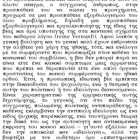
άλυτο αίνιγμα, ο σύγχρονος άνθρωπος, στην
προσπάθειά του να σώσει τα προσχήματα,
προχωρά σε μια προσπάθεια εξορθολογισμού του
όλου προβλήματος, δηλαδή μια προσπάθεια
εξορθολογισμού και εργαλειοποίησης της ίδιας της
βίας και άρα υποταγής της στα καντιανά σχήματα
του καθαρού λόγου (reine Vernunft). Αφού λοιπόν η
γενική βούληση και το γενικό καλό έχουν εκθρονίσει
την αλήθεια για χάρη της ηθικής, τότε, και ανάλογα
με τα συμφέροντα που προσκομίζει στον καθένα το
κοινωνικό του συμβόλαιο, η βία δεν μπορεί παρά να
είναι είτε ένα κλινικό σύμπτωμα μιας αρρώστιας
που πρέπει να θεραπευτεί είτε ένα απλό όργανο
προστασίας του κοινού συμφέροντος ή του ηθικά
ορθού. Έτσι, η προσωπική, ιδιωτική βία εμπίπτει
στην δικαιοδοσία του ψυχολόγου, ενώ η θεσμική σε
αυτήν του πολιτικού ή του ιδεολόγου διανοούμενου.
Είναι χαρακτηριστικό της ερμηνευτικής αυτής
διχοτόμησης, το γεγονός ότι στο πεδίο της
σύγχρονης, πολωμένης πολιτικής αντιπαράθεσης, ο
καθένας εκλαμβάνει την αντίπαλη ιδεολογία ως ένα
είδος ψυχικής παρέκκλισης, ενώ ταυτόχρονα θεωρεί
την δικιά του ως την αυτονόητη και αντικειμενική
έκφραση του κοινού καλού – γι’αυτό εξάλλου και
δεν την αποκαλεί καν «ιδεολογία», αλλά την
βαφτίζει με τον ουδέτερο όρο «επιστημονική