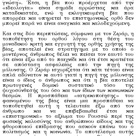
γνώση». Έτσι, η βία που προέρχεται από την
«ιδεολογία» είναι σημάδι αρρώστιας και άρα
καταδικαστέα, ενώ η εκλογικευμένη βία που
απορρέει και υπηρετεί το επιστημονικώς ορθό δεν
μπορεί παρά να είναι αναγκαία και καλοδεχούμενη.
Και στις δύο περιπτώσεις, σύμφωνα με τον Ζιράρ, η
τοποθέτηση του ορθού λόγου στη θέση του
μοναδικού κριτή και εγγυητή της ορθής χρήσης της
βίας, αποτελεί ένα στρατήγημα με το οποίο ο
μοντέρνος άνθρωπος θέλει να πείσει τον εαυτό του
ότι είναι έξω από το παιχνίδι και ότι έτσι κρατιέται
σε απόσταση ασφαλείας από την πηγή της
μόλυνσης. Ο Ζιράρ ισχυρίζεται ότι κάτι τέτοιο είναι
απλά αδύνατον κι αυτό γιατί η πηγή της μόλυνσης
είναι ο ίδιος ο άνθρωπος και ότι η βία αποτελεί
πρωτογενές δομικό συστατικό τόσο της
ψυχοσύνθεσής του όσο και των ίδιων των κοινωνικών
θεσμών. Η προσπάθεια «ιατρικοποίησης» του
φαινομένου της βίας είναι μια προσπάθεια να
τοποθετηθεί αυτή η τελευταία έξω από τον
άνθρωπο και να επιβεβαιωθεί έτσι και
«επιστημονικά» το αξίωμα του Ρουσσώ περί της
φυσικής καλοσύνης του ανθρώπινου είδους και της
φθοροποιού επίδρασης που ασκούν επάνω του ο
πολιτισμός και η κοινωνία. Το αποτέλεσμα αυτής