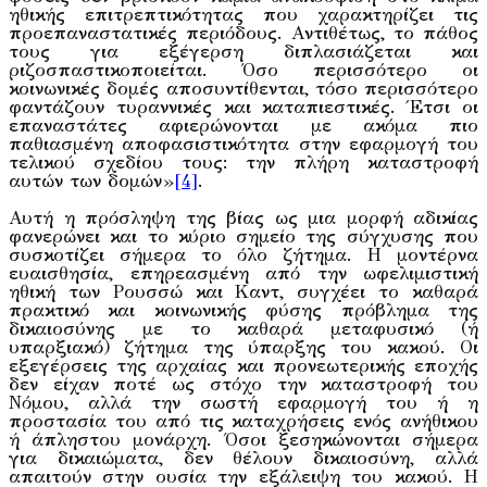
ηθικής επιτρεπτικότητας που χαρακτηρίζει τις
προεπαναστατικές περιόδους. Αντιθέτως, το πάθος
τους για εξέγερση διπλασιάζεται και
ριζοσπαστικοποιείται. Όσο περισσότερο οι
κοινωνικές δομές αποσυντίθενται, τόσο περισσότερο
φαντάζουν τυραννικές και καταπιεστικές. Έτσι οι
επαναστάτες αφιερώνονται με ακόμα πιο
παθιασμένη αποφασιστικότητα στην εφαρμογή του
τελικού σχεδίου τους: την πλήρη καταστροφή
αυτών των δομών»
[4]
.
Αυτή η πρόσληψη της βίας ως μια μορφή αδικίας
φανερώνει και το κύριο σημείο της σύγχυσης που
συσκοτίζει σήμερα το όλο ζήτημα. Η μοντέρνα
ευαισθησία, επηρεασμένη από την ωφελιμιστική
ηθική των Ρουσσώ και Καντ, συγχέει το καθαρά
πρακτικό και κοινωνικής φύσης πρόβλημα της
δικαιοσύνης με το καθαρά μεταφυσικό (ή
υπαρξιακό) ζήτημα της ύπαρξης του κακού. Οι
εξεγέρσεις της αρχαίας και προνεωτερικής εποχής
δεν είχαν ποτέ ως στόχο την καταστροφή του
Νόμου, αλλά την σωστή εφαρμογή του ή η
προστασία του από τις καταχρήσεις ενός ανήθικου
ή άπληστου μονάρχη. Όσοι ξεσηκώνονται σήμερα
για δικαιώματα, δεν θέλουν δικαιοσύνη, αλλά
απαιτούν στην ουσία την εξάλειψη του κακού. Η