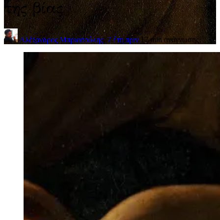
της βίας
Αλέξανδρος Μπριασούλης
,
7 έτη πριν
17 min
ανάγνωσης