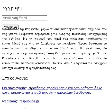
Εγγραφή
* Εισάγετε στην παρακάτω φόρμα τη διεύθυνση ηλεκτρονικού ταχυδρομείου
σας για να λαμβάνετε ενημερώσεις για όλες τις τελευταίες καταχωρήσεις
της σελίδας. Με τη παροχή του email σας παρέχετε ταυτόχρονα τη
συγκατάθεσή σας στο να λαμβάνετε το newsletter. Έχετε δικαίωμα να
ανακαλέσετε οποτεδήποτε τη συγκατάθεσή σας. Το email σας θα
αποθηκευτεί στην ηλεκτρονική βάση δεδομένων που τηρεί η ομάδα του
ResPublica.Gr και δεν θα αποσταλεί σε οποιονδήποτε τρίτο, δεν θα
κοινολογηθεί σε άλλους αποδέκτες. Το email σας διατηρείται για όσο χρόνο
δεν έχει ανακληθεί η συγκατάθεσή σας.
Επικοινωνία
Για συνεργασίες, προτάσεις, προσκλήσεις και οποιοδήποτε άλλο
λόγο επικοινωνήστε μαζί μας στην παρακάτω διεύθυνση:
webteam@respublica.gr