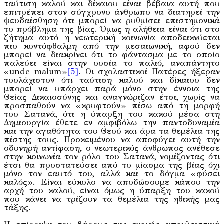
ταύτιση καλού και δίκαιου είναι βέβαια αυτή που
επιτρέπει στον σύγχρονο άνθρωπο να διατηρεί την
ψευδαίσθηση ότι μπορεί να ρυθμίσει επιστημονικά
το πρόβλημα της βίας. Όμως η αλήθεια είναι ότι στο
ζήτημα αυτό η νεωτερική κοινωνία αποδεικνύεται
πιο κοντόφθαλμη από την μεσαιωνική, αφού δεν
μπορεί να διακρίνει ότι το φάντασμα με το οποίο
παλεύει είναι στην ουσία το παλιό, αναπάντητο
«unde malum»
[5]
. Οι σχολαστικοί Πατέρες ήξεραν
τουλάχιστον ότι ταύτιση καλού και δίκαιου δεν
μπορεί να υπάρχει παρά μόνο στην έννοια της
Θείας Δικαιοσύνης και αναγνώριζαν έτσι, χωρίς να
προσπαθούν να «κρυφτούν» πίσω από τη μορφή
του Σατανά, ότι η ύπαρξη του κακού μέσα στη
Δημιουργία έθετε εν αμφιβόλω την παντοδυναμία
και την αγαθότητα του Θεού και άρα τα θεμέλια της
πίστης τους. Προκειμένου να αποφύγει αυτή την
οδυνηρή αντίφαση, ο νεωτερικός άνθρωπος ανέθεσε
στην κοινωνία τον ρόλο του Σατανά, νομίζοντας ότι
έτσι θα προστατεύσει από το μίασμα της βίας όχι
μόνο τον εαυτό του, αλλά και το δόγμα «φύσει
καλός». Είναι εύκολο να αποδώσουμε κάπου την
αρχή του καλού, είναι όμως η ύπαρξη του κακού
που κάνει να τρίζουν τα θεμέλια της ηθικής μας
τάξης.