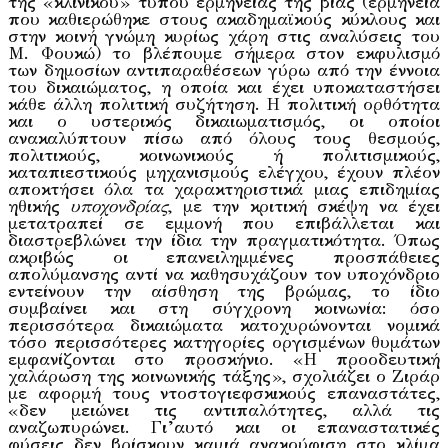
της «κλινικού» τύπου ερμηνείας της βίας (ερμηνεία
που καθιερώθηκε στους ακαδημαϊκούς κύκλους και
στην κοινή γνώμη κυρίως χάρη στις αναλύσεις του
Μ. Φουκώ) το βλέπουμε σήμερα στον εκφυλισμό
των δημοσίων αντιπαραθέσεων γύρω από την έννοια
του δικαιώματος, η οποία και έχει υποκαταστήσει
κάθε άλλη πολιτική συζήτηση. H πολιτική ορθότητα
και ο υστερικός δικαιωματισμός, οι οποίοι
ανακαλύπτουν πίσω από όλους τους θεσμούς,
πολιτικούς, κοινωνικούς ή πολιτισμικούς,
καταπιεστικούς μηχανισμούς ελέγχου, έχουν πλέον
αποκτήσει όλα τα χαρακτηριστικά μιας επιδημίας
ηθικής
υποχονδρίας
, με την κριτική σκέψη να έχει
μετατραπεί σε εμμονή που επιβάλλεται και
διαστρεβλώνει την ίδια την πραγματικότητα. Όπως
ακριβώς οι επανειλημμένες προσπάθειες
απολύμανσης αντί να καθησυχάζουν τον υποχόνδριο
εντείνουν την αίσθηση της βρώμας, το ίδιο
συμβαίνει και στη σύγχρονη κοινωνία: όσο
περισσότερα δικαιώματα κατοχυρώνονται νομικά
τόσο περισσότερες κατηγορίες οργισμένων θυμάτων
εμφανίζονται στο προσκήνιο. «Η προοδευτική
χαλάρωση της κοινωνικής τάξης», σχολιάζει ο Ζιράρ
με αφορμή τους ντοστογιεφσκικούς επαναστάτες,
«δεν μειώνει τις αντιπαλότητες, αλλά τις
αναζωπυρώνει. Γι’αυτό και οι επαναστατικές
φύσεις δεν βρίσκουν καμιά ανακούφιση στο κλίμα