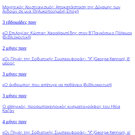
Μαχητικός Χριστιανισμός: Αποκατάσταση της Δύναμης των
Ανδρών σε μια Θηλυκοποιημένη Εποχή
3 εβδομάδες πριν
«Ο Επιλοχίας Κώστας Χαραλαμπίδης στον Β΄Παγκόσμιο Πόλεμο»
(βιβλιοκριτική)
2 μήνες πριν
«Οι Πηγές της Σοβιετικής Συμπεριφοράς- “Χ” (George Kennan), β’
μέρος
3 μήνες πριν
«Ο άνθρωπος που απέτυχε να πεθάνει» (βιβλιοκριτική)
3 μήνες πριν
Ο ελληνικός, προσωποκεντρικός κινηματογράφος του Ηλία
Καζάν
4 μήνες πριν
«Οι Πηγές της Σοβιετικής Συμπεριφοράς- “Χ” (George Kennan), α’