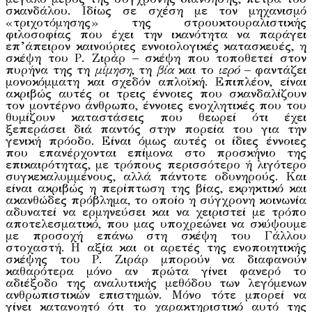
σκανδάλου. Ιδίως σε σχέση με τον μηχανισμό
«τριχοτόμησης» της στρουκτουραλιστικής
φιλοσοφίας που έχει την ικανότητα να παράγει
επ’άπειρον καινούριες εννοιολογικές κατασκευές, η
σκέψη του Ρ. Ζιράρ – σκέψη που τοποθετεί στον
πυρήνα της τη
μίμηση
, τη
βία
και το
ιερό
– φαντάζει
μονοκόμματη και σχεδόν απλοϊκή. Επιπλέον, είναι
ακριβώς αυτές οι τρεις έννοιες που σκανδαλίζουν
τον μοντέρνο άνθρωπο, έννοιες ενοχλητικές που του
θυμίζουν καταστάσεις που θεωρεί ότι έχει
ξεπεράσει διά παντός στην πορεία του για την
γενική πρόοδο. Είναι όμως αυτές οι ίδιες έννοιες
που επανέρχονται επίμονα στο προσκήνιο της
επικαιρότητας, με τρόπους περισσότερο ή λιγότερο
συγκεκαλυμμένους, αλλά πάντοτε οδυνηρούς. Και
είναι ακριβώς η περίπτωση της βίας, εκρηκτικό και
ακανθώδες πρόβλημα, το οποίο η σύγχρονη κοινωνία
αδυνατεί να ερμηνεύσει και να χειριστεί με τρόπο
αποτελεσματικό, που μας υποχρεώνει να σκύψουμε
με προσοχή επάνω στη σκέψη του Γάλλου
στοχαστή. Η αξία και οι αρετές της ενοποιητικής
σκέψης του Ρ. Ζιράρ μπορούν να διαφανούν
καθαρότερα μόνο αν πρώτα γίνει φανερό το
αδιέξοδο της αναλυτικής μεθόδου των λεγόμενων
ανθρωπιστικών επιστημών. Μόνο τότε μπορεί να
γίνει κατανοητό ότι το χαρακτηριστικό αυτό της