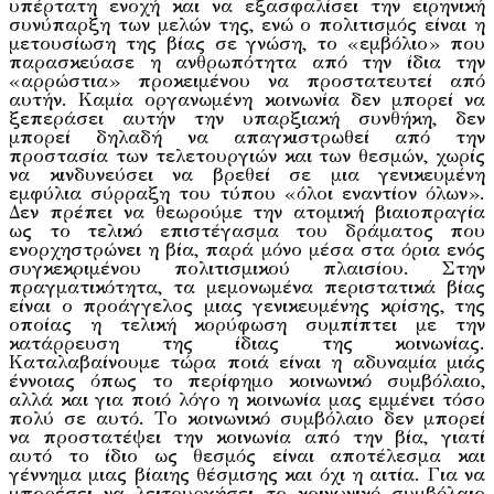
υπέρτατη ενοχή και να εξασφαλίσει την ειρηνική
συνύπαρξη των μελών της, ενώ ο πολιτισμός είναι η
μετουσίωση της βίας σε γνώση, το «εμβόλιο» που
παρασκεύασε η ανθρωπότητα από την ίδια την
«αρρώστια» προκειμένου να προστατευτεί από
αυτήν. Καμία οργανωμένη κοινωνία δεν μπορεί να
ξεπεράσει αυτήν την υπαρξιακή συνθήκη, δεν
μπορεί δηλαδή να απαγκιστρωθεί από την
προστασία των τελετουργιών και των θεσμών, χωρίς
να κινδυνεύσει να βρεθεί σε μια γενικευμένη
εμφύλια σύρραξη του τύπου «όλοι εναντίον όλων».
Δεν πρέπει να θεωρούμε την ατομική βιαιοπραγία
ως το τελικό επιστέγασμα του δράματος που
ενορχηστρώνει η βία, παρά μόνο μέσα στα όρια ενός
συγκεκριμένου πολιτισμικού πλαισίου. Στην
πραγματικότητα, τα μεμονωμένα περιστατικά βίας
είναι ο προάγγελος μιας γενικευμένης κρίσης, της
οποίας η τελική κορύφωση συμπίπτει με την
κατάρρευση της ίδιας της κοινωνίας.
Καταλαβαίνουμε τώρα ποιά είναι η αδυναμία μιάς
έννοιας όπως το περίφημο κοινωνικό συμβόλαιο,
αλλά και για ποιό λόγο η κοινωνία μας εμμένει τόσο
πολύ σε αυτό. Το κοινωνικό συμβόλαιο δεν μπορεί
να προστατέψει την κοινωνία από την βία, γιατί
αυτό το ίδιο ως θεσμός είναι αποτέλεσμα και
γέννημα μιας βίαιης θέσμισης και όχι η αιτία. Για να
μπορέσει να λειτουργήσει το κοινωνικό συμβόλαιο