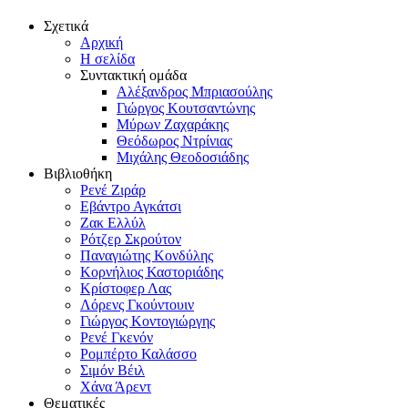
Σχετικά
Αρχική
Η σελίδα
Συντακτική ομάδα
Αλέξανδρος Μπριασούλης
Γιώργος Κουτσαντώνης
Μύρων Ζαχαράκης
Θεόδωρος Ντρίνιας
Μιχάλης Θεοδοσιάδης
Βιβλιοθήκη
Ρενέ Ζιράρ
Εβάντρο Αγκάτσι
Ζακ Ελλύλ
Ρότζερ Σκρούτον
Παναγιώτης Κονδύλης
Κορνήλιος Καστοριάδης
Κρίστοφερ Λας
Λόρενς Γκούντουιν
Γιώργος Κοντογιώργης
Ρενέ Γκενόν
Ρομπέρτο Καλάσσο
Σιμόν Βέιλ
Χάνα Άρεντ
Θεματικές