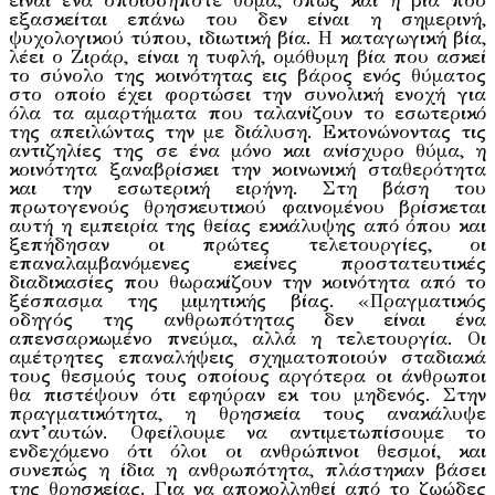
είναι ένα οποιοδήποτε θύμα, όπως και η βία που
εξασκείται επάνω του δεν είναι η σημερινή,
ψυχολογικού τύπου, ιδιωτική βία. Η καταγωγική βία,
λέει ο Ζιράρ, είναι η τυφλή, ομόθυμη βία που ασκεί
το σύνολο της κοινότητας εις βάρος ενός θύματος
στο οποίο έχει φορτώσει την συνολική ενοχή για
όλα τα αμαρτήματα που ταλανίζουν το εσωτερικό
της απειλώντας την με διάλυση. Εκτονώνοντας τις
αντιζηλίες της σε ένα μόνο και ανίσχυρο θύμα, η
κοινότητα ξαναβρίσκει την κοινωνική σταθερότητα
και την εσωτερική ειρήνη. Στη βάση του
πρωτογενούς θρησκευτικού φαινομένου βρίσκεται
αυτή η εμπειρία της θείας εκκάλυψης από όπου και
ξεπήδησαν οι πρώτες τελετουργίες, οι
επαναλαμβανόμενες εκείνες προστατευτικές
διαδικασίες που θωρακίζουν την κοινότητα από το
ξέσπασμα της μιμητικής βίας. «Πραγματικός
οδηγός της ανθρωπότητας δεν είναι ένα
απενσαρκωμένο πνεύμα, αλλά η τελετουργία. Οι
αμέτρητες επαναλήψεις σχηματοποιούν σταδιακά
τους θεσμούς τους οποίους αργότερα οι άνθρωποι
θα πιστέψουν ότι εφηύραν εκ του μηδενός. Στην
πραγματικότητα, η θρησκεία τους ανακάλυψε
αντ’αυτών. Οφείλουμε να αντιμετωπίσουμε το
ενδεχόμενο ότι όλοι οι ανθρώπινοι θεσμοί, και
συνεπώς η ίδια η ανθρωπότητα, πλάστηκαν βάσει
της θρησκείας. Για να αποκολληθεί από το ζωώδες