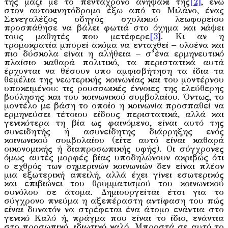
της μαζί με το πεντάχρονο ανηψάκι της
[2]
, ενώ
στον αυτοκινητόδρομο έξω από το Μιλάνο, ένας
Σενεγαλέζος οδηγός σχολικού λεωφορείου
προσπάθησε να βάλει φωτιά στο όχημα και κάψει
τους μαθητές που μετέφερε
[3]
. Κι αν η
τρομοκρατία μπορεί ακόμα να ενταχθεί – ολοένα και
πιο δύσκολα είναι η αλήθεια – σ’ένα ερμηνευτικό
πλαίσιο καθαρά πολιτικό, τα περιστατικά αυτά
έρχονται να θέσουν υπο αμφισβήτηση τα ίδια τα
θεμέλια της νεωτερικής κοινωνίας και του μοντέρνου
υποκειμένου: τις ρουσσωικές έννοιες της ελεύθερης
βούλησης και του κοινωνικού συμβολαίου. Όντως, το
μοντέλο με βάση το οποίο η κοινωνία προσπαθεί να
ερμηνεύσει τέτοιου είδους περιστατικά, αλλά και
γενικότερα τη βία ως φαινόμενο, είναι αυτό της
συνειδητής ή ασυνείδητης διάρρηξης ενός
κοινωνικού συμβολαίου (είτε αυτό είναι καθαρά
οικονομικής ή διαπροσωπικής υφής). Οι σύγχρονες
όμως αυτές μορφές βίας υποδηλώνουν ακριβώς ότι
ο εχθρός των σημερινών κοινωνιών δεν είναι πλέον
μια εξωτερική απειλή, αλλά έχει γίνει εσωτερικός
και επιβιώνει του θρυμματισμού του κοινωνικού
συνόλου σε άτομα. Δημιουργείται έτσι για το
σύγχρονο πνεύμα η αξεπέραστη αντίφαση του πώς
είναι δυνατόν να στρέφεται ένα άτομο ενάντια στο
γενικό Καλό ή, πράγμα που είναι το ίδιο, ενάντια
στο προσωπικό, ιδιωτικό καλό. Μπροστά σε αυτό το