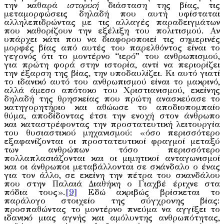
την καθαρά
ιστορική
διάσταση της βίας, τις
μεταμορφώσεις δηλαδή που αυτή υφίσταται
αλληλεπιδρώντας με τις αλλαγές παραδειγμάτων
που καθορίζουν την εξέλιξη του πολιτισμού. Αν
υπάρχει κάτι που να διαφοροποιεί τις σημερινές
μορφές βίας από αυτές του παρελθόντος είναι το
γεγονός ότι το μοντέρνο “ιερό” του ανθρωπισμού,
για πρώτη φορά στην ιστορία, αντί να περιορίζει
την έξαρση της βίας, την υποδαυλίζει. Κι αυτό γιατί
το ιδανικό αυτό του ανθρωπισμού είναι το μακρινό,
αλλά άμεσο απότοκο του Χριστιανισμού, εκείνης
δηλαδή της θρησκείας που πρώτη ανασκεύασε το
κατηγορητήριο και αθώωσε το αποδιοπομπαίο
θύμα, αποδίδοντας έτσι την ενοχή στον άνθρωπο
και καταστρέφοντας την προστατευτική λειτουργία
του θυσιαστικού μηχανισμού: «όσο περισσότερο
εξαφανίζονται οι προστατευτικοί φραγμοί μεταξύ
των ανθρώπων τόσο περισσότερο
πολλαπλασιάζονται και οι μιμητικοί ανταγωνισμοί
και οι άνθρωποι μεταβάλλονται σε σκάνδαλο ο ένας
για τον άλλο, σε εκείνη την πέτρα του σκανδάλου
που στην Παλαιά Διαθήκη ο Γιαχβέ έριχνε στα
πόδια τους».
[9]
Εδώ ακριβώς βρίσκεται το
παράλογο στοιχείο της σύγχρονης βίας:
προσπαθώντας το μοντέρνο πνεύμα να αγγίξει το
ιδανικό μιας αγνής και αμόλυντης ανθρωπότητας,