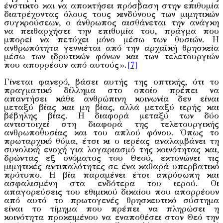
ένστικτο και να αποκτήσει πρόσβαση στην επιθυμία
διατρέχοντας όλους τους κινδύνους των μιμητικών
συγκρούσεων, ο άνθρωπος αισθάνεται την ανάγκη
να πειθαρχήσει την επιθυμία του, πράγμα που
μπορεί να πετύχει μόνο μέσω των θυσιών. Η
ανθρωπότητα γεννιέται από την αρχαϊκή θρησκεία
μέσω των ιδρυτικών φόνων και των τελετουργιών
που απορρέουν από αυτούς».
[7]
Γίνεται φανερό, βάσει αυτής της οπτικής, ότι το
πραγματικό δίλλημα στο οποίο πρέπει να
απαντήσει κάθε ανθρώπινη κοινωνία δεν είναι
μεταξύ βίας και μη βίας, αλλά μεταξύ ιερής και
βέβηλης βίας. Η διαφορά μεταξύ των δύο
αντιστοιχεί στη διαφορά της τελετουργικής
ανθρωποθυσίας και του απλού φόνου. Όπως το
πρωταρχικό θύμα, έτσι κι ο ιερέας αναλαμβάνει τη
συνολική ενοχή για λογαριασμό της κοινότητας και,
δρώντας εξ ονόματος του Θεού, εκτονώνει τις
μιμητικές αντιπαλότητες σε ένα καθαρά υπερβατικό
πρότυπο. Η βία παραμένει έτσι απρόσωπη και
ασφαλισμένη στα ενδότερα του ιερού. Οι
απαγορεύσεις του εθιμικού δικαίου που απορρέουν
από αυτό το πρωτογενές θρησκευτικό σύστημα
είναι το τίμημα που πρέπει να πληρώσει η
κοινότητα προκειμένου να εναποθέσει στον Θεό την