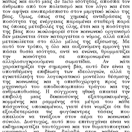
καθώς και αυτό μιας de facto ισότητας, αποσπά τον
άνθρωπο από τον πολιτισμό και τον λόγο και έτσι
τον αφήνει ανυπεράσπιστο στον μιμητικό κύκλο της
βίας. Όμως, όπως στις χημικές αντιδράσεις η
ποσότητα της ενέργειας παραμένει σταθερή παρά
τις όποιες μεταβολές της ύλης, έτσι και η ποσότητα
της βίας που κυκλοφορεί στον κοινωνικό οργανισμό
δεν μειώνεται όταν καταργείται ο νόμος, αλλά απλά
μετακυλίεται στο άλλο μέλος της εξίσωσης. Με
αυτό τον τρόπο, η όλο και αυξανόμενη εμμονή για
πάσει θυσία ισότητα, αντί να ενώνει, θρυμματίζει
την κοινότητα σε απομονωμένα και
αλληλοσυγκρουόμενα σωματίδια. Αν κάτι
χαρακτηρίζει την σημερινή βία, αυτό δεν είναι η
υποτιθέμενη επιβίωση των ιδεολογιών, αλλά η
εγκατάλειψη του λογοκρατικού μοντέλου θέσμισης
της κοινωνίας και η οπισθοχώρηση προς τον
μηχανισμό του αποδιοπομπαίου τράγου και της
ανθρωποθυσίας. Η σύγχρονη ηθική απαιτεί την
επιβολή μιας δικαιοσύνης εξατομικευμένης,
κομμένης και ραμμένης στα μέτρα του κάθε
πάσχοντος υποκειμένου, γιατί έτσι νομίζει ότι θα
εξουδετερώσει τις φυγόκεντρες τάσεις που
απειλούν να τινάξουν στον αέρα το κοινωνικό
σύνολο. Δυστυχώς, αυτό που επιτυγχάνει είναι να
εκδημοκρατίζει ταυτόχρονα και τον θυματοποιητικό
μηχανισμό, να δίνει δηλαδή στον καθένα το