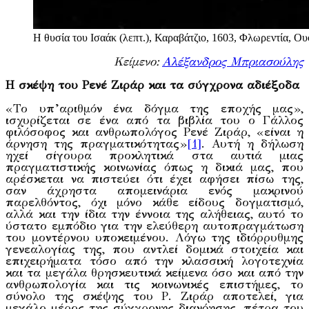
Η θυσία του Ισαάκ (λεπτ.), Καραβάτζιο, 1603, Φλωρεντία, Ου
Κείμενο:
Αλέξανδρος Μπριασούλης
Η σκέψη του Ρενέ Ζιράρ και τα σύγχρονα αδιέξοδα
«Το υπ’αριθμόν ένα δόγμα της εποχής μας»,
ισχυρίζεται σε ένα από τα βιβλία του ο Γάλλος
φιλόσοφος και ανθρωπολόγος Ρενέ Ζιράρ, «είναι η
άρνηση της πραγματικότητας»
[1]
. Αυτή η δήλωση
ηχεί σίγουρα προκλητικά στα αυτιά μιας
πραγματιστικής κοινωνίας όπως η δικιά μας, που
αρέσκεται να πιστεύει ότι έχει αφήσει πίσω της,
σαν άχρηστα απομεινάρια ενός μακρινού
παρελθόντος, όχι μόνο κάθε είδους δογματισμό,
αλλά και την ίδια την έννοια της αλήθειας, αυτό το
ύστατο εμπόδιο για την ελεύθερη αυτοπραγμάτωση
του μοντέρνου υποκειμένου. Λόγω της ιδιόρρυθμης
γενεαλογίας της, που αντλεί δομικά στοιχεία και
επιχειρήματα τόσο από την κλασσική λογοτεχνία
και τα μεγάλα θρησκευτικά κείμενα όσο και από την
ανθρωπολογία και τις κοινωνικές επιστήμες, το
σύνολο της σκέψης του Ρ. Ζιράρ αποτελεί, για
μεγάλο μέρος της σύγχρονης διανόησης, πέτρα του