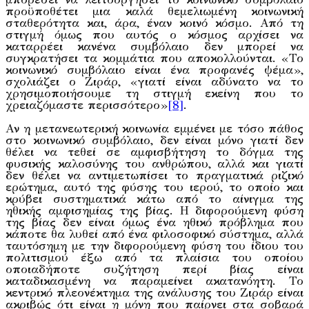
προϋποθέτει μια καλά θεμελιωμένη κοινωνική
σταθερότητα και, άρα, έναν κοινό κόσμο. Από τη
στιγμή όμως που αυτός ο κόσμος αρχίσει να
καταρρέει κανένα συμβόλαιο δεν μπορεί να
συγκρατήσει τα κομμάτια που αποκολλούνται. «Το
κοινωνικό συμβόλαιο είναι ένα προφανές ψέμα»,
σχολιάζει ο Ζιράρ, «γιατί είναι αδύνατο να το
χρησιμοποιήσουμε τη στιγμή εκείνη που το
χρειαζόμαστε περισσότερο»
[8]
.
Αν η μετανεωτερική κοινωνία εμμένει με τόσο πάθος
στο κοινωνικό συμβόλαιο, δεν είναι μόνο γιατί δεν
θέλει να τεθεί σε αμφισβήτηση το δόγμα της
φυσικής καλοσύνης του ανθρώπου, αλλά και γιατί
δεν θέλει να αντιμετωπίσει το πραγματικά ριζικό
ερώτημα, αυτό της φύσης του ιερού, το οποίο και
κρύβει συστηματικά κάτω από το αίνιγμα της
ηθικής αμφισημίας της βίας. Η διφορούμενη φύση
της βίας δεν είναι όμως ένα ηθικό πρόβλημα που
κάποτε θα λυθεί από ένα φιλοσοφικό σύστημα, αλλά
ταυτόσημη με την διφορούμενη φύση του ίδιου του
πολιτισμού έξω από τα πλαίσια του οποίου
οποιαδήποτε συζήτηση περί βίας είναι
καταδικασμένη να παραμείνει ακατανόητη. Το
κεντρικό πλεονέκτημα της ανάλυσης του Ζιράρ είναι
ακριβώς ότι είναι η μόνη που παίρνει στα σοβαρά