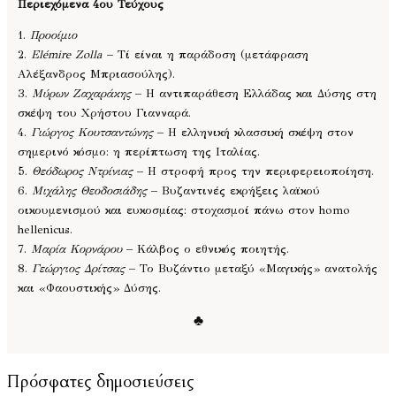
Περιεχόμενα 4ου Τεύχους
1.
Προοίμιο
2.
Elémire Zolla
– Τί είναι η παράδοση (μετάφραση
Αλέξανδρος Μπριασούλης).
3.
Μύρων Ζαχαράκης
– Η αντιπαράθεση Ελλάδας και Δύσης στη
σκέψη του Χρήστου Γιανναρά.
4.
Γιώργος Κουτσαντώνης
– Η ελληνική κλασσική σκέψη στον
σημερινό κόσμο: η περίπτωση της Ιταλίας.
5.
Θεόδωρος Ντρίνιας
– Η στροφή προς την περιφερειοποίηση.
6.
Μιχάλης Θεοδοσιάδης
– Βυζαντινές εκρήξεις λαϊκού
οικουμενισμού και ευκοσμίας: στοχασμοί πάνω στον homo
hellenicus.
7.
Μαρία Κορνάρου
– Κάλβος ο εθνικός ποιητής.
8.
Γεώργιος Δρίτσας
– Το Βυζάντιο μεταξύ «Μαγικής» ανατολής
και «Φαουστικής» Δύσης.
♣
Πρόσφατες δημοσιεύσεις