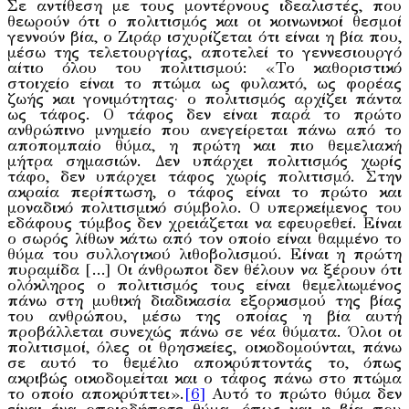
Σε αντίθεση με τους μοντέρνους ιδεαλιστές, που
θεωρούν ότι ο πολιτισμός και οι κοινωνικοί θεσμοί
γεννούν βία, ο Ζιράρ ισχυρίζεται ότι είναι η βία που,
μέσω της τελετουργίας, αποτελεί το γεννεσιουργό
αίτιο όλου του πολιτισμού: «Το καθοριστικό
στοιχείο είναι το πτώμα ως φυλακτό, ως φορέας
ζωής και γονιμότητας· ο πολιτισμός αρχίζει πάντα
ως τάφος. Ο τάφος δεν είναι παρά το πρώτο
ανθρώπινο μνημείο που ανεγείρεται πάνω από το
αποπομπαίο θύμα, η πρώτη και πιο θεμελιακή
μήτρα σημασιών. Δεν υπάρχει πολιτισμός χωρίς
τάφο, δεν υπάρχει τάφος χωρίς πολιτισμό. Στην
ακραία περίπτωση, ο τάφος είναι το πρώτο και
μοναδικό πολιτισμικό σύμβολο. Ο υπερκείμενος του
εδάφους τύμβος δεν χρειάζεται να εφευρεθεί. Είναι
ο σωρός λίθων κάτω από τον οποίο είναι θαμμένο το
θύμα του συλλογικού λιθοβολισμού. Είναι η πρώτη
πυραμίδα […] Οι άνθρωποι δεν θέλουν να ξέρουν ότι
ολόκληρος ο πολιτισμός τους είναι θεμελιωμένος
πάνω στη μυθική διαδικασία εξορκισμού της βίας
του ανθρώπου, μέσω της οποίας η βία αυτή
προβάλλεται συνεχώς πάνω σε νέα θύματα. Όλοι οι
πολιτισμοί, όλες οι θρησκείες, οικοδομούνται, πάνω
σε αυτό το θεμέλιο αποκρύπτοντάς το, όπως
ακριβώς οικοδομείται και ο τάφος πάνω στο πτώμα
το οποίο αποκρύπτει».
[6]
Αυτό το πρώτο θύμα δεν