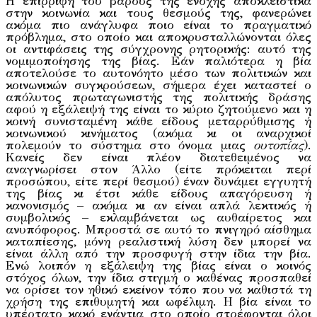
Η επίρριψη του βάρους της ενοχής αποκλειστικά
στην κοινωνία και τους θεσμούς της, φανερώνει
ακόμα πιο ανάγλυφα ποιο είναι το πραγματικό
πρόβλημα, στο οποίο και αποκρυσταλλώνονται όλες
οι αντιφάσεις της σύγχρονης ρητορικής: αυτό της
νομιμοποίησης της βίας. Εάν παλιότερα η βία
αποτελούσε το αυτονόητο μέσο των πολιτικών και
κοινωνικών συγκρούσεων, σήμερα έχει καταστεί ο
απόλυτος πρωταγωνιστής της πολιτικής δράσης
αφού η εξάλειψή της είναι το κύριο ζητούμενο και η
κοινή συνισταμένη κάθε είδους μεταρρύθμισης ή
κοινωνικού κινήματος (ακόμα κι οι αναρχικοί
πολεμούν το σύστημα στο όνομα μιας
ουτοπίας
).
Κανείς δεν είναι πλέον διατεθειμένος να
αναγνωρίσει στον Άλλο (είτε πρόκειται περί
προσώπου, είτε περί θεσμού) έναν δυνάμει εγγυητή
της βίας κι έτσι κάθε είδους απαγόρευση ή
κανονισμός – ακόμα κι αν είναι απλά λεκτικός ή
συμβολικός – εκλαμβάνεται ως αυθαίρετος και
ανυπόφορος. Μπροστά σε αυτό το πνιγηρό αίσθημα
καταπίεσης, μόνη ρεαλιστική λύση δεν μπορεί να
είναι άλλη από την προσφυγή στην ίδια την βία.
Ενώ λοιπόν η εξάλειψη της βίας είναι ο κοινός
στόχος όλων, την ίδια στιγμή ο καθένας προσπαθεί
να ορίσει τον ηθικό εκείνον τόπο που να καθιστά τη
χρήση της επιθυμητή και ωφέλιμη. Η βία είναι το
υπέρτατο κακό ενάντια στο οποίο στρέφονται όλοι