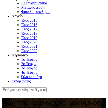
Ελληνοτουρκικά
Μετανάστευση
Φάκελος πανδημία
Αρχείο
Έτος 2015
Έτος 2016
Έτος 2017
Έτος 2018
Έτος 2019
Έτος 2020
Έτος 2021
Έτος 2022
Περιοδικό
1ο Τεύχος
2ο Τεύχος
3ο Τεύχος
4o Τεύχος
Όλα τα τεύχη
Εκδηλώσεις
Βία της κοινωνίας, κοινωνία