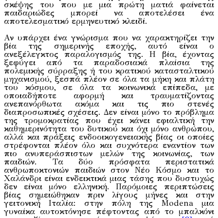
σκέψης του που με μια πρώτη ματιά φαίνεται
παιδαριώδες μπορεί να αποτελέσει ένα
αποτελεσματικό ερμηνευτικό κλειδί.
Αν υπάρχει ένα γνώρισμα που να χαρακτηρίζει την
βία της σημερινής εποχής, αυτό είναι ο
ανεξέλεγκτος παραλογισμός της. Η βία, έχοντας
ξεφύγει από τα παραδοσιακά πλαίσια της
πολεμικής σύρραξης ή του κρατικού κατασταλτικού
μηχανισμού, ξεσπά πλέον σε όλα τα μήκη και πλάτη
του κόσμου, σε όλα τα κοινωνικά επίπεδα, με
οποιαδήποτε αφορμή και τραυματίζοντας
ανεπανόρθωτα ακόμα και τις πιο στενές
διαπροσωπικές σχέσεις. Δεν είναι μόνο το πρόβλημα
της τρομοκρατίας που έχει κάνει εφιαλτική την
καθημερινότητα του δυτικού και όχι μόνο ανθρώπου,
αλλά και πράξεις ενδοοικογενειακής βίας οι οποίες
στρέφονται πλέον όλο και συχνότερα εναντίον των
πιο ανυπεράσπιστων μελών της κοινωνίας, των
παιδιών. Τα δύο πρόσφατα περιστατικά
ανθρωποκτονιών παιδιών στον Νέο Κόσμο και το
Χαλάνδρι είναι ενδεικτικά μιας τάσης που δυστυχώς
δεν είναι μόνο ελληνική. Παρόμοιες περιπτώσεις
βίας σημειώθηκαν πριν λίγους μήνες και στην
γειτονική Ιταλία: στην πόλη της Modena μια
γυναίκα αυτοκτόνησε πέφτοντας από το μπαλκόνι