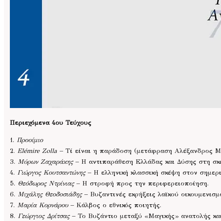
Περιεχόμενα 4ου Τεύχους
1.
Προοίμιο
2.
Elémire Zolla
– Τί είναι η παράδοση (μετάφραση Αλέξανδρος Μ
3.
Μύρων Ζαχαράκης
– Η αντιπαράθεση Ελλάδας και Δύσης στη σκ
4.
Γιώργος Κουτσαντώνης
– Η ελληνική κλασσική σκέψη στον σημερι
5.
Θεόδωρος Ντρίνιας
– Η στροφή προς την περιφερειοποίηση.
6.
Μιχάλης Θεοδοσιάδης
– Βυζαντινές εκρήξεις λαϊκού οικουμενισμο
7.
Μαρία Κορνάρου
– Κάλβος ο εθνικός ποιητής.
8.
Γεώργιος Δρίτσας
– Το Βυζάντιο μεταξύ «Μαγικής» ανατολής κα