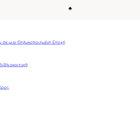
♣
ν σε μια Θηλυκοποιημένη Εποχή
ιβλιοκριτική)
μέρος