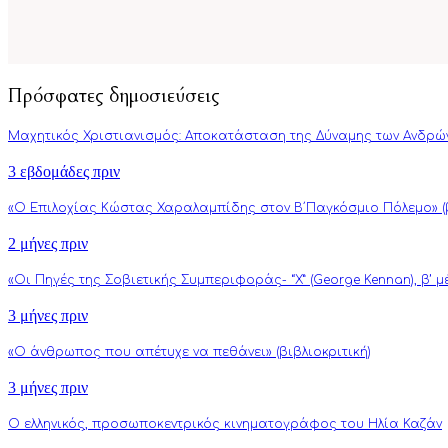
Πρόσφατες δημοσιεύσεις
Μαχητικός Χριστιανισμός: Αποκατάσταση της Δύναμης των Ανδρώ
3 εβδομάδες πριν
«Ο Επιλοχίας Κώστας Χαραλαμπίδης στον Β΄Παγκόσμιο Πόλεμο» (β
2 μήνες πριν
«Οι Πηγές της Σοβιετικής Συμπεριφοράς- “Χ” (George Kennan), β’ 
3 μήνες πριν
«Ο άνθρωπος που απέτυχε να πεθάνει» (βιβλιοκριτική)
3 μήνες πριν
Ο ελληνικός, προσωποκεντρικός κινηματογράφος του Ηλία Καζάν