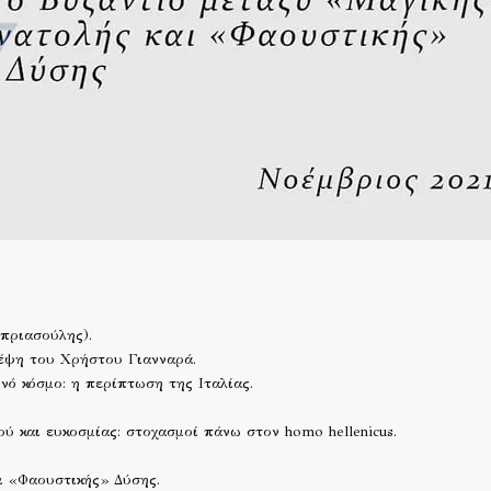
πριασούλης).
έψη του Χρήστου Γιανναρά.
νό κόσμο: η περίπτωση της Ιταλίας.
ύ και ευκοσμίας: στοχασμοί πάνω στον homo hellenicus.
ι «Φαουστικής» Δύσης.