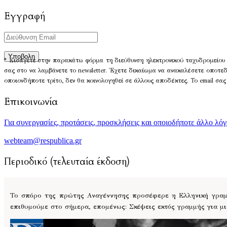
Εγγραφή
* Εισάγετε στην παρακάτω φόρμα τη διεύθυνση ηλεκτρονικού ταχυδρομείου 
σας στο να λαμβάνετε το newsletter. Έχετε δικαίωμα να ανακαλέσετε οποτε
οποιονδήποτε τρίτο, δεν θα κοινολογηθεί σε άλλους αποδέκτες. Το email σας
Επικοινωνία
Για συνεργασίες, προτάσεις, προσκλήσεις και οποιοδήποτε άλλο λό
webteam@respublica.gr
Περιοδικό (τελευταία έκδοση)
Το σπόρο της πρώτης Αναγέννησης προσέφερε η Ελληνική γραμμ
επιθυμούμε στο σήμερα, επομένως: Σκέψεις εκτός γραμμής για μ