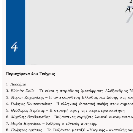
Περιεχόμενα 4ου Τεύχους
1.
Προοίμιο
2.
Elémire Zolla
– Τί είναι η παράδοση (μετάφραση Αλέξανδρος Μ
3.
Μύρων Ζαχαράκης
– Η αντιπαράθεση Ελλάδας και Δύσης στη σκ
4.
Γιώργος Κουτσαντώνης
– Η ελληνική κλασσική σκέψη στον σημερι
5.
Θεόδωρος Ντρίνιας
– Η στροφή προς την περιφερειοποίηση.
6.
Μιχάλης Θεοδοσιάδης
– Βυζαντινές εκρήξεις λαϊκού οικουμενισμο
7.
Μαρία Κορνάρου
– Κάλβος ο εθνικός ποιητής.
8.
Γεώργιος Δρίτσας
– Το Βυζάντιο μεταξύ «Μαγικής» ανατολής κα