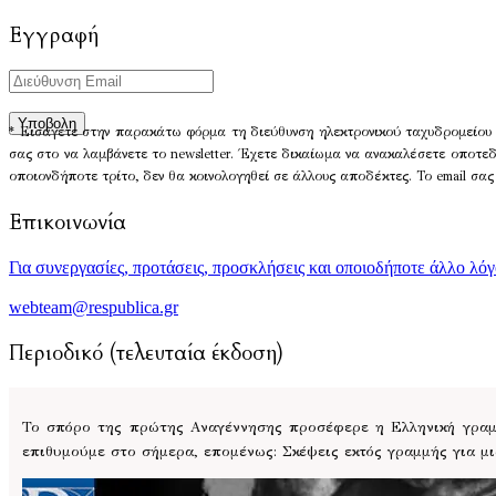
Εγγραφή
* Εισάγετε στην παρακάτω φόρμα τη διεύθυνση ηλεκτρονικού ταχυδρομείου 
σας στο να λαμβάνετε το newsletter. Έχετε δικαίωμα να ανακαλέσετε οποτε
οποιονδήποτε τρίτο, δεν θα κοινολογηθεί σε άλλους αποδέκτες. Το email σας
Επικοινωνία
Για συνεργασίες, προτάσεις, προσκλήσεις και οποιοδήποτε άλλο λό
webteam@respublica.gr
Περιοδικό (τελευταία έκδοση)
Το σπόρο της πρώτης Αναγέννησης προσέφερε η Ελληνική γραμμ
επιθυμούμε στο σήμερα, επομένως: Σκέψεις εκτός γραμμής για μ