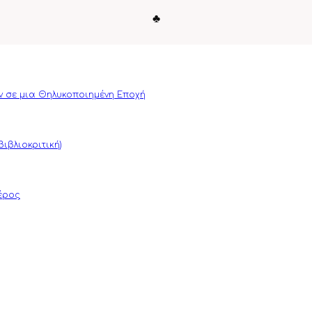
♣
ν σε μια Θηλυκοποιημένη Εποχή
ιβλιοκριτική)
μέρος