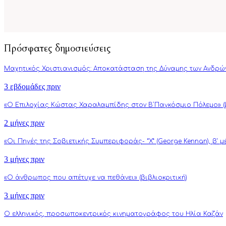
Πρόσφατες δημοσιεύσεις
Μαχητικός Χριστιανισμός: Αποκατάσταση της Δύναμης των Ανδρώ
3 εβδομάδες πριν
«Ο Επιλοχίας Κώστας Χαραλαμπίδης στον Β΄Παγκόσμιο Πόλεμο» (β
2 μήνες πριν
«Οι Πηγές της Σοβιετικής Συμπεριφοράς- “Χ” (George Kennan), β’ 
3 μήνες πριν
«Ο άνθρωπος που απέτυχε να πεθάνει» (βιβλιοκριτική)
3 μήνες πριν
Ο ελληνικός, προσωποκεντρικός κινηματογράφος του Ηλία Καζάν