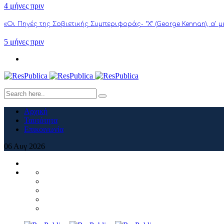
4 μήνες πριν
«Οι Πηγές της Σοβιετικής Συμπεριφοράς- “Χ” (George Kennan), α’ 
5 μήνες πριν
Αρχική
Ταυτότητα
Επικοινωνία
06
Αυγ
2026