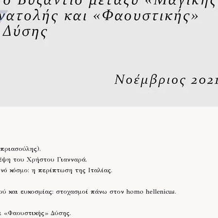
πριασούλης).
έψη του Χρήστου Γιανναρά.
νό κόσμο: η περίπτωση της Ιταλίας.
ύ και ευκοσμίας: στοχασμοί πάνω στον homo hellenicus.
ι «Φαουστικής» Δύσης.